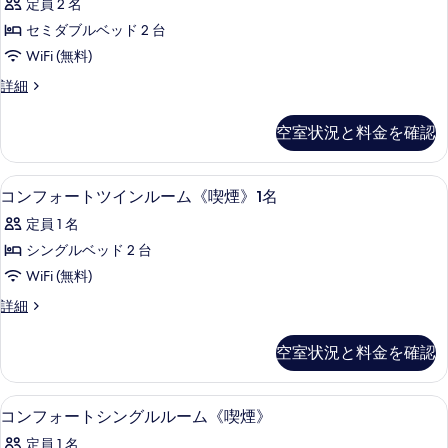
定員 2 名
ベ
ム
ー
ダ
セミダブルベッド 2 台
ッ
ト
ブ
WiFi (無料)
ド
ル
ツ
ベ
コ
詳細
1
イ
ッ
ン
台
ド
ン
フ
空室状況と料金を確認
禁
1
ォ
ル
台
ー
煙
ー
禁
ト
デスク、WiFi (無料)
コ
（大
煙
1
ツ
コンフォートツインルーム《喫煙》1名
ム
（大
ン
イ
人
禁
定員 1 名
人
ン
フ
定
定
ル
煙
シングルベッド 2 台
ォ
員
ー
員
（大
WiFi (無料)
2
ム
ー
2
名
禁
人
コ
詳細
ト
名
ま
煙
ン
定
で）
（大
ツ
フ
ま
空室状況と料金を確認
の
員
人
ォ
イ
で）
詳
定
ー
2
細
員
ン
の
ト
名
デスク、WiFi (無料)
コ
2
1
ツ
コンフォートシングルルーム《喫煙》
ル
す
名
ま
ン
イ
ー
定員 1 名
ま