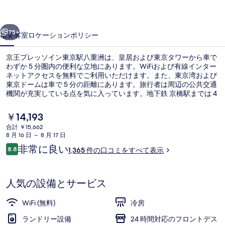
イ
前へ
次へ
ン
75+
概要
客室
ロケーション
ポリシー
東
京王プレッソイン東京駅八重洲は、皇居および東京タワーから車で
京
わずか 5 分圏内の便利な立地にあります。WiFiおよび有線インター
ネットアクセスを無料でご利用いただけます。また、東京湾および
駅
東京ドームは車で 5 分の距離にあります。旅行者は周辺の公共交通
八
機関が充実している点を気に入っています。地下鉄 京橋駅までは 4
分で、地下鉄日本橋駅までは 5 分です。
重
現
￥14,193
在
洲
合計 ￥15,662
の
8 月 16 日 ～ 8 月 17 日
外観
の
料
口
非常に良い
8.8
1,365 件の口コミをすべて表示
金
10段階中8.8
写
コ
は
ミ
￥14,193
真
で
人気の設備とサービス
す
ギ
WiFi (無料)
冷房
ャ
ランドリー設備
24 時間対応のフロントデス
ラ