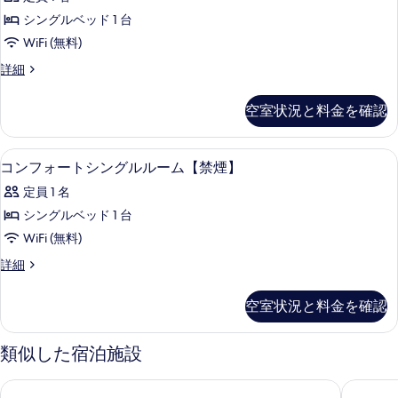
べ
ン
で）
フ
で）
ル
ム
シングルベッド 1 台
て
の
の
ォ
ー
《喫
WiFi (無料)
の
詳
ム
す
ー
細
《喫
煙》
写
コ
詳細
べ
ト
煙》
ン
1
真
1
て
シ
フ
名
空室状況と料金を確認
名
を
ォ
の
ン
の
の
ー
表
写
詳
グ
ト
す
デスク、WiFi (無料)
コ
示
細
1
シ
コンフォートシングルルーム【禁煙】
真
ル
べ
ン
ン
す
を
ル
定員 1 名
グ
て
フ
る
ル
表
ー
シングルベッド 1 台
の
ォ
ル
示
ム
WiFi (無料)
ー
写
ー
す
ム
《喫
コ
詳細
真
ト
《喫
ン
る
煙》
煙》
を
シ
フ
空室状況と料金を確認
の
の
ォ
表
ン
詳
ー
す
示
細
グ
ト
類似した宿泊施設
べ
シ
す
ル
ン
て
る
スーパーホテル Premier 東京駅八重洲中央口
ホテル 
ル
グ