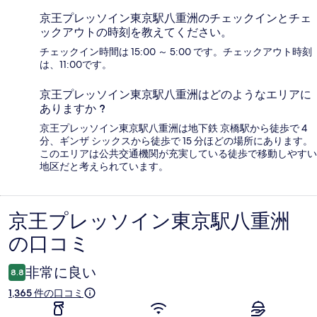
京王プレッソイン東京駅八重洲のチェックインとチェ
ックアウトの時刻を教えてください。
チェックイン時間は 15:00 ～ 5:00 です。チェックアウト時刻
は、11:00です。
京王プレッソイン東京駅八重洲はどのようなエリアに
ありますか ?
京王プレッソイン東京駅八重洲は地下鉄 京橋駅から徒歩で 4
分、ギンザ シックスから徒歩で 15 分ほどの場所にあります。
このエリアは公共交通機関が充実している徒歩で移動しやすい
地区だと考えられています。
京王プレッソイン東京駅八重洲
口
の口コミ
コ
ミ
非常に良い
8.8
1,365 件の口コミ