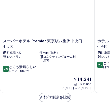
の
ル
ー
写
ル
ム
ー
真
ム
【禁
を
【禁
煙】
煙】
表
の
の
示
詳
す
細
す
ス
ホ
スーパーホテル Premier 東京駅八重洲中央口
ホテル
べ
ー
テ
る
中央区
中央区
て
パ
ル
駐車場あり
WiFi (無料)
駐車場
ー
イ
の
レストラン
コネクティングルーム利
レスト
ホ
ン
用可
写
テ
タ
10
とて
9.0
10
ル
とても素晴らしい
ー
段
口コミ
真
9.0
段
Premier
口コミ 1,007 件
ゲ
階
を
階
東
ー
中
現
￥14,341
中
京
ト
表
9.0、
在
9.0、
駅
合計 ￥15,883
東
と
示
の
8 月 9 日 ～ 8 月 10 日
と
八
京
て
料
す
て
重
京
も
金
類似施設を比較
も
洲
橋
素
る
は
素
中
中
晴
￥14,341
晴
央
央
ら