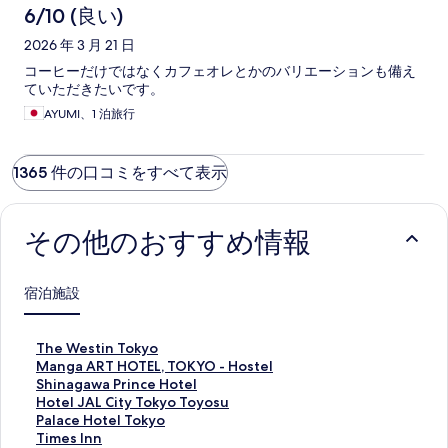
6/10 (良い)
2026 年 3 月 21 日
コーヒーだけではなくカフェオレとかのバリエーションも備え
ていただきたいです。
AYUMI、1 泊旅行
1365 件の口コミをすべて表示
その他のおすすめ情報
宿泊施設
T
The Westin Tokyo
h
M
Manga ART HOTEL, TOKYO - Hostel
e
a
S
Shinagawa Prince Hotel
W
n
h
H
Hotel JAL City Tokyo Toyosu
e
g
i
o
P
Palace Hotel Tokyo
s
a
n
t
a
T
Times Inn