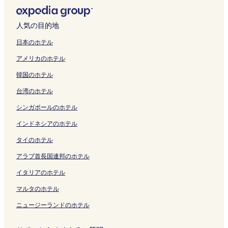
を
ク
開
ン
ン
S
x
y
n
く
ジ
く
I
o
o
n
O
e
o
n
y
開
く
ク
ク
h
の
o
z
リ
を
リ
P
S
Y
z
I
s
T
n
a
く
リ
i
ペ
M
a
ン
開
ン
A
h
a
a
r
s
o
H
l
人気の目的地
リ
ン
b
ー
a
P
ク
く
ク
R
i
e
の
i
H
r
a
O
ン
ク
a
ジ
r
r
リ
K
b
s
ペ
y
o
a
m
a
日本のホテル
ク
の
を
u
e
ン
の
u
u
ー
a
t
n
a
k
アメリカのホテル
ペ
開
n
m
ク
ペ
y
の
ジ
k
e
o
m
G
ー
く
o
i
ー
a
ペ
を
i
l
m
a
o
韓国のホテル
ジ
リ
u
e
ジ
の
ー
開
t
の
o
t
t
を
ン
c
r
を
ペ
ジ
く
a
ペ
n
s
a
台湾のホテル
開
ク
h
の
開
ー
を
リ
の
ー
H
u
n
く
i
ペ
く
ジ
開
ン
ペ
ジ
i
c
d
シンガポールのホテル
リ
の
ー
リ
を
く
ク
ー
を
l
h
a
ン
ペ
ジ
ン
開
リ
ジ
開
l
o
の
インドネシアのホテル
ク
ー
を
ク
く
ン
を
く
s
の
ペ
タイのホテル
ジ
開
リ
ク
開
リ
-
ペ
ー
を
く
ン
く
ン
a
ー
ジ
アラブ首長国連邦のホテル
開
リ
ク
リ
ク
c
ジ
を
く
ン
ン
o
を
開
イタリアのホテル
リ
ク
ク
n
開
く
ン
c
く
リ
マルタのホテル
ク
e
リ
ン
ニュージーランドのホテル
p
ン
ク
t
ク
b