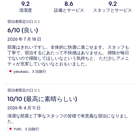
9.2
8.6
9.2
清潔度
設備とサービス
スタッフとサービス
口
宿泊者限定の口コミ
コ
6/10 (良い)
ミ
2026 年 7 月 18 日
部屋はきれいですし、全体的に快適に過ごせます。 スタッフも
丁寧で、宿泊するにあたって不快感はありません。 掃除が毎日
でないので掃除してほしいなという気持ちと、 ただ少しアメニ
ティが充実していないなとおもいました。
yasukazu、3 泊旅行
宿泊者限定の口コミ
10/10 (最高に素晴らしい)
2026 年 4 月 11 日
清潔な部屋と丁寧なスタッフの皆様で有意義な宿泊になりまし
た。
YUKI、3 泊旅行