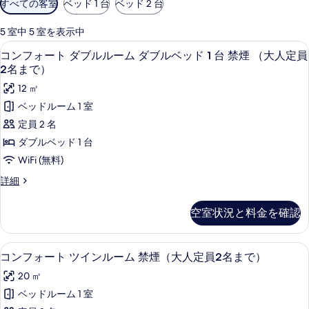
すべての客室
ベッド 1 台
ベッド 2 台
用
可
5 室中 5 室を表示中
能
コンフォート ダブルルーム ダブルベッド 1
コ
10
コンフォート ダブルルーム ダブルベッド 1 台 禁煙 （大人定員
な
ン
2名まで）
客
フ
12 ㎡
室
ォ
の
ベッドルーム 1 室
ー
絞
定員 2 名
り
ト
ダブルベッド 1 台
込
ダ
WiFi (無料)
み
ブ
条
コ
詳細
ル
ン
件
フ
ル
空室状況と料金を確認
ォ
ー
ー
ト
ム
コンフォート ツインルーム 禁煙（大人定員
コ
8
ダ
コンフォート ツインルーム 禁煙（大人定員2名まで）
ダ
ン
ブ
20 ㎡
ル
ブ
フ
ル
ベッドルーム 1 室
ル
ォ
ー