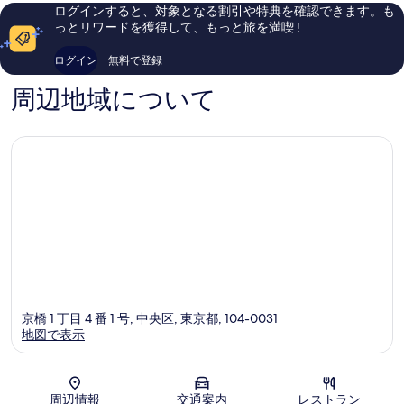
ら
口
区
し
ログインすると、対象となる割引や特典を確認できます。も
し
中
い、
っとリワードを獲得して、もっと旅を満喫 !
い、
央
口
口
区
コ
ログイン
無料で登録
コ
ミ
ミ
2,019
周辺地域について
1,007
件
件
件
件
の
の
口
口
コ
コ
ミ
ミ
京橋 1 丁目 4 番 1 号, 中央区, 東京都, 104-0031
地図で表示
地図
周辺情報
交通案内
レストラン