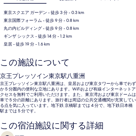
東京スクエア ガーデン
- 徒歩 3 分
- 0.3 km
東京国際フォーラム
- 徒歩 9 分
- 0.8 km
丸の内ビルディング
- 徒歩 9 分
- 0.8 km
ギンザ シックス
- 徒歩 14 分
- 1.2 km
皇居
- 徒歩 19 分
- 1.6 km
この施設について
京王プレッソイン東京駅八重洲
京王プレッソイン東京駅八重洲は、皇居および東京タワーから車でわず
か 5 分圏内の便利な立地にあります。WiFiおよび有線インターネットア
クセスを無料でご利用いただけます。また、東京湾および東京ドームは
車で 5 分の距離にあります。旅行者は周辺の公共交通機関が充実してい
る点を気に入っています。地下鉄 京橋駅までは 4 分で、地下鉄日本橋
駅までは 5 分です。
この宿泊施設に関する詳細