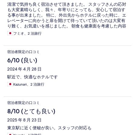
清潔で気持ち良く宿泊させて頂きました。 スタッフさんの応対
も大変素晴らしく、我々、年寄りにとっても、安心して宿泊す
る事が出来ました。 特に、外出先からホテルに戻った時に、エ
レベーターに向かうと扉を開けて待っていて頂いたのは大変有
り難く、お気遣いを感じました。 朝食も健康面を考慮した内容
で美味しく頂きました。 機会があればまた宿泊させて頂きたい
フミオ、2 泊旅行
と思います。 大変ありがとう御座いました。
宿泊者限定の口コミ
6/10 (良い)
2024 年 4 月 28 日
駅近で、快適なホテルです
Kazunari、2 泊旅行
宿泊者限定の口コミ
8/10 (とても良い)
2025 年 8 月 23 日
東京駅に近く便秘が良い。スタッフの対応も