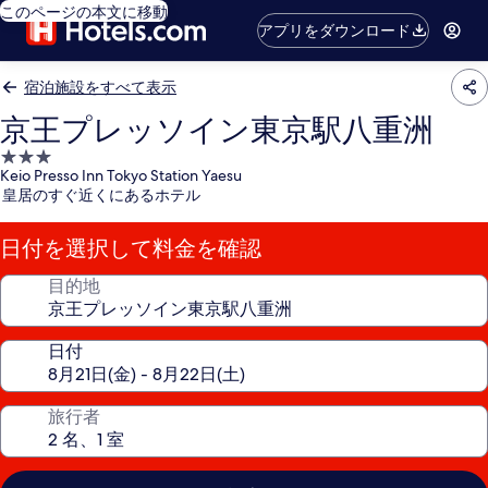
このページの本文に移動
アプリをダウンロード
宿泊施設をすべて表示
京王プレッソイン東京駅八重洲
3.0
Keio Presso Inn Tokyo Station Yaesu
つ
皇居のすぐ近くにあるホテル
星
宿
日付を選択して料金を確認
泊
施
目的地
設
日付
旅行者