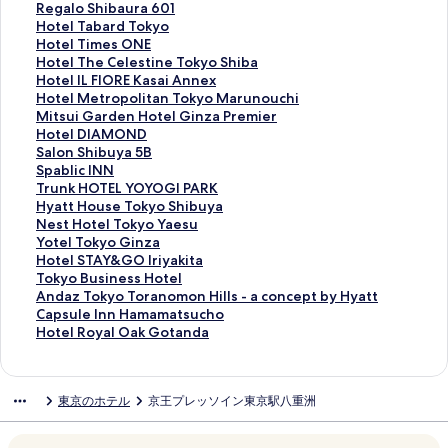
t
A
a
e
l
i
R
Regalo Shibaura 601
i
R
g
l
a
m
e
H
Hotel Tabard Tokyo
n
T
a
J
c
e
g
o
H
Hotel Times ONE
T
H
w
A
e
s
a
t
o
H
Hotel The Celestine Tokyo Shiba
o
O
a
L
H
I
l
e
t
o
H
Hotel IL FIORE Kasai Annex
k
T
P
C
o
n
o
l
e
t
o
H
Hotel Metropolitan Tokyo Marunouchi
y
E
r
i
t
n
S
T
l
e
t
o
M
Mitsui Garden Hotel Ginza Premier
o
L
i
t
e
の
h
a
T
l
e
t
i
H
Hotel DIAMOND
の
,
n
y
l
ペ
i
b
i
T
l
e
t
o
S
Salon Shibuya 5B
ペ
T
c
T
T
ー
b
a
m
h
I
l
s
t
a
S
Spablic INN
ー
O
e
o
o
ジ
a
r
e
e
L
M
u
e
l
p
T
Trunk HOTEL YOYOGI PARK
ジ
K
H
k
k
を
u
d
s
C
F
e
i
l
o
a
r
H
Hyatt House Tokyo Shibuya
を
Y
o
y
y
開
r
T
O
e
I
t
G
D
n
b
u
y
N
Nest Hotel Tokyo Yaesu
開
O
t
o
o
く
a
o
N
l
O
r
a
I
S
l
n
a
e
Y
Yotel Tokyo Ginza
く
-
e
T
の
リ
6
k
E
e
R
o
r
A
h
i
k
t
s
o
H
Hotel STAY&GO Iriyakita
リ
H
l
o
ペ
ン
0
y
の
s
E
p
d
M
i
c
H
t
t
t
o
T
Tokyo Business Hotel
ン
o
の
y
ー
ク
1
o
ペ
t
K
o
e
O
b
I
O
H
H
e
t
o
A
Andaz Tokyo Toranomon Hills - a concept by Hyatt
ク
s
ペ
o
ジ
の
の
ー
i
a
l
n
N
u
N
T
o
o
l
e
k
n
C
Capsule Inn Hamamatsucho
t
ー
s
を
ペ
ペ
ジ
n
s
i
H
D
y
N
E
u
t
T
l
y
d
a
H
Hotel Royal Oak Gotanda
e
ジ
u
開
ー
ー
を
e
a
t
o
の
a
の
L
s
e
o
S
o
a
p
o
l
を
の
く
ジ
ジ
開
T
i
a
t
ペ
5
ペ
Y
e
l
k
T
B
z
s
t
の
開
ペ
リ
を
を
く
o
A
n
e
ー
B
ー
O
T
T
y
A
u
T
u
e
東京のホテル
京王プレッソイン東京駅八重洲
ペ
く
ー
ン
開
開
リ
k
n
T
l
ジ
の
ジ
Y
o
o
o
Y
s
o
l
l
ー
リ
ジ
ク
く
く
ン
y
n
o
G
を
ペ
を
O
k
k
G
&
i
k
e
R
ジ
ン
を
リ
リ
ク
o
e
k
i
開
ー
開
G
y
y
i
G
n
y
I
o