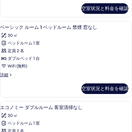
細
禁
ッ
の
空室状況と料金を確認
ク
煙
写
ス
(Room
4
真
羽毛の掛け布団、セーフティボックス (
ベ
Only)
5
人
ベーシック ルーム 1 ベッドルーム 禁煙 窓なし
を
ー
部
の
30 ㎡
表
屋
シ
す
禁
ベッドルーム 1 室
示
ッ
煙
べ
定員 2 名
す
(Room
ク
て
Only)
ダブルベッド 1 台
る
ル
の
の
WiFi (無料)
詳
ー
写
細
ベ
詳細
ム
真
ー
1
シ
を
空室状況と料金を確認
ッ
ベ
表
ク
ッ
ル
示
羽毛の掛け布団、セーフティボックス (
エ
5
ー
ド
エコノミー ダブルルーム 客室清掃なし
す
コ
ム
ル
30 ㎡
る
1
ノ
ー
ベ
ベッドルーム 1 室
ミ
ッ
ム
定員 2 名