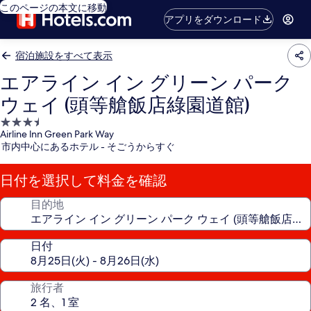
このページの本文に移動
アプリをダウンロード
宿泊施設をすべて表示
エアライン イン グリーン パーク
ウェイ (頭等艙飯店綠園道館)
3.5
Airline lnn Green Park Way
つ
市内中心にあるホテル - そごうからすぐ
星
宿
日付を選択して料金を確認
泊
施
目的地
設
日付
旅行者