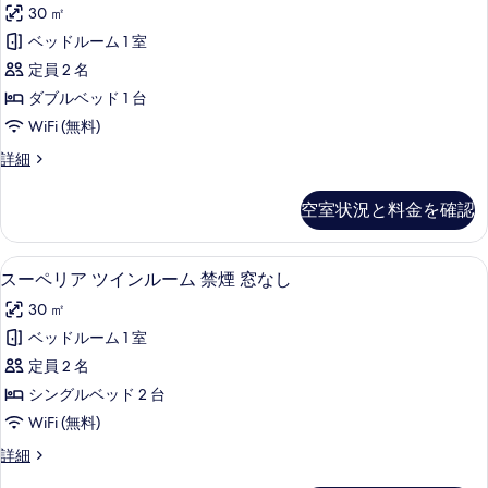
ー
30 ㎡
の
の
ペ
詳
ベッドルーム 1 室
写
リ
細
定員 2 名
真
ア
ダブルベッド 1 台
を
ダ
WiFi (無料)
表
ブ
ス
詳細
示
ル
ー
す
ル
ペ
空室状況と料金を確認
リ
る
ー
ア
ム
ダ
羽毛の掛け布団、セーフティボックス (
ス
6
ブ
スーペリア ツインルーム 禁煙 窓なし
禁
ー
ル
煙
30 ㎡
ル
ペ
ー
窓
ベッドルーム 1 室
リ
ム
な
定員 2 名
禁
ア
煙
し
シングルベッド 2 台
ツ
窓
の
WiFi (無料)
な
イ
す
し
ス
詳細
ン
の
ー
べ