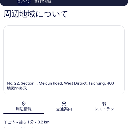
ログイン
無料で登録
口
コ
周辺地域について
ミ
No. 22, Section 1, Meicun Road, West District, Taichung, 403
地図で表示
地図
周辺情報
交通案内
レストラン
そごう
- 徒歩 1 分
- 0.2 km