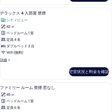
禁
ア
表
煙
4
羽毛の掛け布団、セーフティボックス (
デ
示
9
人
窓
デラックス 4 人部屋 禁煙
ラ
部
す
な
シティビュー
屋
ッ
る
し
禁
42 ㎡
ク
煙
の
ベッドルーム 1 室
窓
ス
す
な
定員 4 名
4
し
べ
ダブルベッド 2 台
の
人
て
WiFi (無料)
詳
部
細
の
デ
詳細
屋
ラ
写
禁
ッ
真
空室状況と料金を確認
ク
煙
を
ス
の
4
表
ファミリー ルーム 禁煙 窓なし | 羽
フ
6
人
す
ファミリー ルーム 禁煙 窓なし
示
ァ
部
べ
45 ㎡
屋
す
ミ
て
禁
ベッドルーム 1 室
る
リ
煙
の
定員 6 名
の
ー