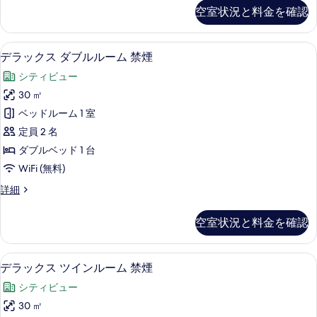
詳
ル
ペ
空室状況と料金を確認
て
細
リ
ー
ア
の
ム
ツ
部屋からの景観
デ
写
9
イ
デラックス ダブルルーム 禁煙
禁
ラ
ン
真
煙
シティビュー
ル
ッ
を
ー
窓
30 ㎡
ク
表
ム
な
ベッドルーム 1 室
禁
ス
示
煙
し
定員 2 名
ダ
す
窓
の
ダブルベッド 1 台
な
ブ
る
す
WiFi (無料)
し
ル
の
べ
デ
詳細
詳
ル
ラ
て
細
ー
ッ
空室状況と料金を確認
の
ク
ム
ス
写
禁
ダ
部屋からの景観
デ
真
11
ブ
デラックス ツインルーム 禁煙
煙
ラ
ル
を
の
シティビュー
ル
ッ
表
ー
す
30 ㎡
ク
ム