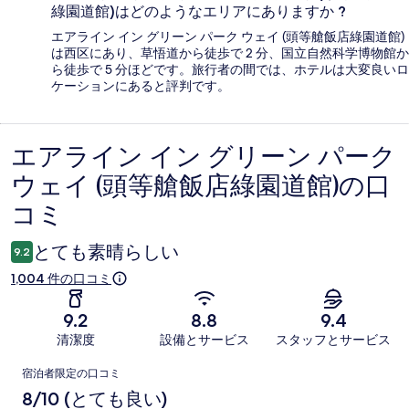
綠園道館)はどのようなエリアにありますか ?
エアライン イン グリーン パーク ウェイ (頭等艙飯店綠園道館)
は西区にあり、草悟道から徒歩で 2 分、国立自然科学博物館か
ら徒歩で 5 分ほどです。旅行者の間では、ホテルは大変良いロ
ケーションにあると評判です。
エアライン イン グリーン パーク
口
ウェイ (頭等艙飯店綠園道館)の口
コ
コミ
ミ
とても素晴らしい
9.2
1,004 件の口コミ
9.2
8.8
9.4
清潔度
設備とサービス
スタッフとサービス
口
宿泊者限定の口コミ
コ
8/10 (とても良い)