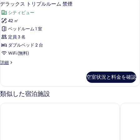
デ
の
6
リ
デラックス トリプルルーム 禁煙
ム
ラ
プ
写
禁
シティビュー
ル
ッ
真
ル
煙
42 ㎡
ク
を
ー
の
ベッドルーム 1 室
ム
ス
表
禁
す
定員 3 名
ト
示
煙
べ
ダブルベッド 2 台
の
リ
す
て
WiFi (無料)
詳
プ
る
細
の
デ
詳細
ル
ラ
写
ル
ッ
空室状況と料金を確認
真
ク
ー
ス
を
ム
ト
類似した宿泊施設
表
リ
禁
プ
示
ザ カールトン (卡爾登飯店)
パーク 
煙
ル
す
ル
の
る
ー
す
ム
禁
べ
煙
て