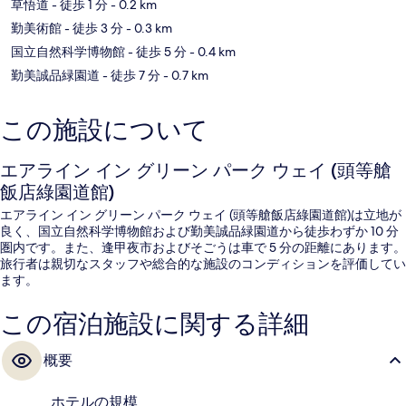
草悟道
- 徒歩 1 分
- 0.2 km
勤美術館
- 徒歩 3 分
- 0.3 km
国立自然科学博物館
- 徒歩 5 分
- 0.4 km
勤美誠品緑園道
- 徒歩 7 分
- 0.7 km
この施設について
エアライン イン グリーン パーク ウェイ (頭等艙
飯店綠園道館)
エアライン イン グリーン パーク ウェイ (頭等艙飯店綠園道館)は立地が
良く、国立自然科学博物館および勤美誠品緑園道から徒歩わずか 10 分
圏内です。また、逢甲夜市およびそごうは車で 5 分の距離にあります。
旅行者は親切なスタッフや総合的な施設のコンディションを評価してい
ます。
この宿泊施設に関する詳細
概要
ホテルの規模