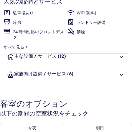
人気の設備とサービス
艙
駐車場あり
WiFi (無料)
飯
冷房
ランドリー設備
店
24 時間対応のフロントデス
禁煙
綠
ク
園
すべて見る
道
主な設備 / サービス
(12)
館)
の
家族向け設備 / サービス
(6)
写
真
客室のオプション
ギ
ャ
以下の期間の空室状況をチェック
ラ
今夜 8月 10 - 8月 11 の空室状況をチェック
明日 8月 11 - 8月 12 の空
今夜
明日
リ