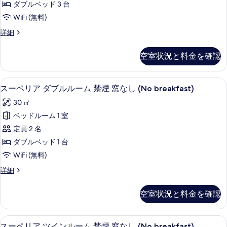
写
詳
ダブルベッド 3 台
ル
細
真
WiFi (無料)
ー
を
フ
詳細
ム
ァ
表
禁
ミ
示
空室状況と料金を確認
リ
煙
す
ー
窓
ル
る
羽毛の掛け布団、セーフティボックス (
ス
7
ー
スーペリア ダブルルーム 禁煙 窓なし (No breakfast)
な
ー
ム
し
30 ㎡
禁
ペ
煙
の
ベッドルーム 1 室
リ
窓
す
定員 2 名
な
ア
し
べ
ダブルベッド 1 台
ダ
の
て
WiFi (無料)
詳
ブ
の
細
ス
詳細
ル
ー
写
ル
ペ
空室状況と料金を確認
真
リ
ー
ア
を
ム
ダ
羽毛の掛け布団、セーフティボックス (
ス
表
6
ブ
スーペリア ツインルーム 禁煙 窓なし (No breakfast)