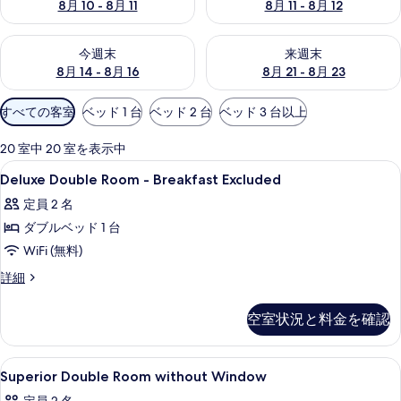
8月 10 - 8月 11
8月 11 - 8月 12
ー
今週末 8月 14 - 8月 16 の空室状況をチェック
来週末 8月 21 - 8月 23 の
今週末
来週末
8月 14 - 8月 16
8月 21 - 8月 23
利
すべての客室
ベッド 1 台
ベッド 2 台
ベッド 3 台以上
用
可
20 室中 20 室を表示中
能
Deluxe
羽毛の掛け布団、セーフティボックス (
13
Deluxe Double Room - Breakfast Excluded
な
Double
客
定員 2 名
Room
室
ダブルベッド 1 台
-
の
Breakfast
WiFi (無料)
絞
Excluded
Deluxe
詳細
り
の
Double
込
Room
す
空室状況と料金を確認
み
-
べ
条
Breakfast
Excluded
件
て
Superior
羽毛の掛け布団、セーフティボックス (
10
の
Superior Double Room without Window
の
Double
詳