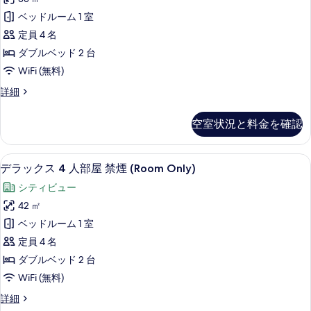
ル
す
ペ
breakfast)
ー
ベッドルーム 1 室
る
リ
ム
の
定員 4 名
禁
ア
す
煙
ダブルベッド 2 台
4
(No
べ
WiFi (無料)
breakfast)
人
て
の
ス
詳細
部
詳
の
ー
屋
細
ペ
写
空室状況と料金を確認
リ
禁
真
ア
煙
4
を
羽毛の掛け布団、セーフティボックス (
デ
7
人
窓
デラックス 4 人部屋 禁煙 (Room Only)
表
ラ
部
な
シティビュー
屋
示
ッ
し
禁
42 ㎡
す
ク
煙
(Room
ベッドルーム 1 室
窓
る
ス
Only)
な
定員 4 名
4
の
し
ダブルベッド 2 台
(Room
人
す
WiFi (無料)
Only)
部
べ
の
デ
詳細
屋
詳
て
ラ