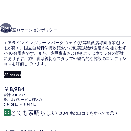
イ
ン
前へ
次へ
グ
60+
概要
客室
ロケーション
ポリシー
リ
エアライン イン グリーン パーク ウェイ (頭等艙飯店綠園道館)は立
ー
地が良く、国立自然科学博物館および勤美誠品緑園道から徒歩わず
か 10 分圏内です。また、逢甲夜市およびそごうは車で 5 分の距離
ン
にあります。旅行者は親切なスタッフや総合的な施設のコンディシ
パ
ョンを評価しています。
ー
VIP Access
ク
現
￥8,984
羽毛の掛け布団、セーフティボックス (
ウ
在
合計 ￥10,377
の
税およびサービス料込み
ェ
料
8 月 31 日 ～ 9 月 1 日
金
イ
口
とても素晴らしい
9.2
1,004 件の口コミをすべて表示
は
10段階中9.2
コ
(頭
￥8,984
ミ
で
等
す