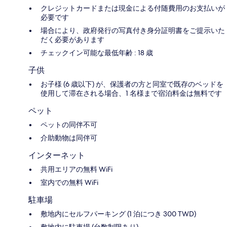
クレジットカードまたは現金による付随費用のお支払いが
必要です
場合により、政府発行の写真付き身分証明書をご提示いた
だく必要があります
チェックイン可能な最低年齢 : 18 歳
子供
お子様 (6 歳以下) が、保護者の方と同室で既存のベッドを
使用して滞在される場合、1 名様まで宿泊料金は無料です
ペット
ペットの同伴不可
介助動物は同伴可
インターネット
共用エリアの無料 WiFi
室内での無料 WiFi
駐車場
敷地内にセルフパーキング (1 泊につき 300 TWD)