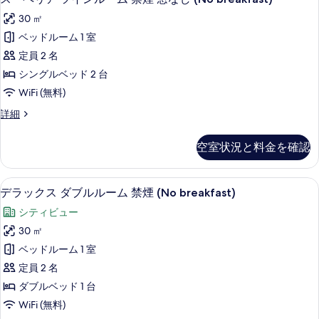
禁
ー
ル
示
煙
30 ㎡
ル
ペ
す
ー
窓
ベッドルーム 1 室
リ
る
ム
な
定員 2 名
禁
ア
煙
し
シングルベッド 2 台
ツ
窓
(No
WiFi (無料)
な
イ
breakfast)
し
ス
詳細
ン
(No
の
ー
breakfast)
ル
ペ
す
空室状況と料金を確認
の
リ
ー
べ
詳
ア
ム
細
ツ
て
部屋からの景観
デ
7
イ
デラックス ダブルルーム 禁煙 (No breakfast)
禁
の
ラ
ン
煙
シティビュー
ル
写
ッ
ー
窓
30 ㎡
真
ク
ム
な
ベッドルーム 1 室
禁
を
ス
煙
し
定員 2 名
表
ダ
窓
(No
ダブルベッド 1 台
示
な
ブ
breakfast)
WiFi (無料)
し
す
ル
(No