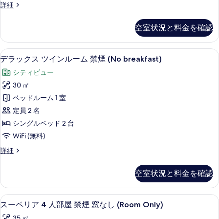
の
デ
詳細
る
breakfast)
ル
す
ラ
の
ー
ッ
べ
詳
空室状況と料金を確認
ク
ム
細
て
ス
禁
ダ
の
部屋からの景観
デ
8
ブ
デラックス ツインルーム 禁煙 (No breakfast)
煙
写
ラ
ル
(No
シティビュー
ル
真
ッ
breakfast)
ー
30 ㎡
を
ク
ム
の
ベッドルーム 1 室
禁
表
ス
す
煙
定員 2 名
示
ツ
(No
べ
シングルベッド 2 台
す
breakfast)
イ
て
WiFi (無料)
の
る
ン
詳
の
デ
詳細
細
ル
写
ラ
ー
ッ
真
空室状況と料金を確認
ク
ム
を
ス
禁
ツ
表
羽毛の掛け布団、セーフティボックス (
ス
6
イ
スーペリア 4 人部屋 禁煙 窓なし (Room Only)
煙
示
ー
ン
(No
35 ㎡