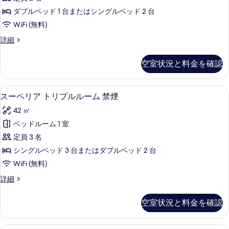
ド
ー
禁
ル
ダブルベッド 1 台またはシングルベッド 2 台
ダ
ー
煙
WiFi (無料)
ム
ブ
窓
禁
エ
詳細
ル
煙
コ
な
窓
ル
ノ
し
空室状況と料金を確認
な
ミ
ー
し
の
ー
ム
の
ダ
す
スーペリア トリプルルーム 禁煙 | 羽
ス
詳
7
ブ
スーペリア トリプルルーム 禁煙
客
べ
細
ー
ル
室
42 ㎡
ル
て
ペ
ー
清
ベッドルーム 1 室
の
リ
ム
掃
定員 3 名
客
写
ア
室
な
シングルベッド 3 台またはダブルベッド 2 台
真
ト
清
し
WiFi (無料)
掃
を
リ
の
な
ス
詳細
表
プ
し
ー
す
示
の
ル
ペ
空室状況と料金を確認
べ
詳
リ
す
ル
細
ア
て
る
ー
ト
デラックス トリプルルーム 禁煙 | 羽