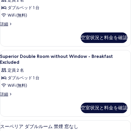
定員 2 名
細
Room
写
ダブルベッド 1 台
without
真
Window
WiFi (無料)
を
の
Superior
詳細
表
Double
す
示
Room
べ
空室状況と料金を確認
without
す
て
Window
る
の
の
Superior
羽毛の掛け布団、セーフティボックス (
10
詳
Superior Double Room without Window - Breakfast
Double
写
細
Excluded
Room
真
定員 2 名
without
を
ダブルベッド 1 台
Window
表
WiFi (無料)
-
示
Breakfast
Superior
詳細
す
Double
Excluded
Room
る
の
空室状況と料金を確認
without
す
Window
-
べ
羽毛の掛け布団、セーフティボックス (
ス
7
Breakfast
スーペリア ダブルルーム 禁煙 窓なし
て
Excluded