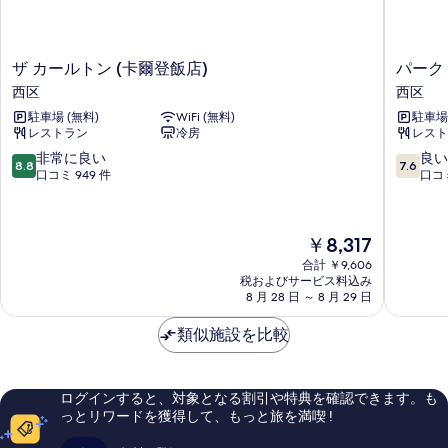
の
の
詳
細
写
ザ
パ
ザ カールトン (卡爾登飯店)
パーク
真
カ
ー
西区
西区
を
ー
ク
駐車場 (無料)
WiFi (無料)
駐車場 
ル
レ
表
レストラン
冷房
レスト
ト
ー
示
ン
ン
10
10
非常に良い
良い
8.8
7.6
(卡
イ
段
段
口コミ 949 件
口コミ
す
爾
ン
階
階
る
登
西
中
中
飯
区
8.8、
7.6、
現
￥8,317
店)
非
良
在
西
常
い、
合計 ￥9,606
の
区
税およびサービス料込み
に
口
料
8 月 28 日 ～ 8 月 29 日
良
コ
金
い、
ミ
は
類似施設を比較
口
749
￥8,317
コ
件
ミ
件
949
の
ログインすると、対象となる割引や特典を確認できます。も
件
口
っとリワードを獲得して、もっと旅を満喫 !
件
コ
の
ミ