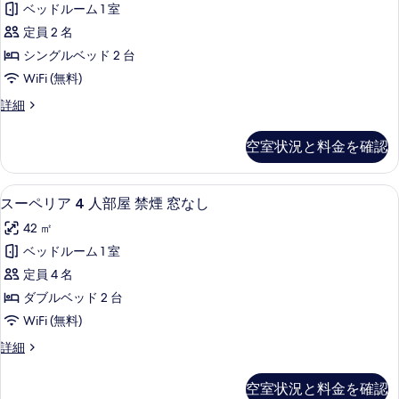
示
べ
ベッドルーム 1 室
禁
ス
す
煙
て
定員 2 名
ツ
る
の
の
シングルベッド 2 台
詳
イ
写
WiFi (無料)
細
ン
真
デ
詳細
ル
ラ
を
ー
ッ
空室状況と料金を確認
表
ク
ム
ス
示
禁
ツ
羽毛の掛け布団、セーフティボックス (
ス
す
6
イ
スーペリア 4 人部屋 禁煙 窓なし
煙
ー
ン
る
の
42 ㎡
ル
ペ
ー
す
ベッドルーム 1 室
リ
ム
べ
定員 4 名
禁
ア
煙
て
ダブルベッド 2 台
4
の
の
WiFi (無料)
詳
人
写
細
ス
詳細
部
ー
真
屋
ペ
空室状況と料金を確認
を
リ