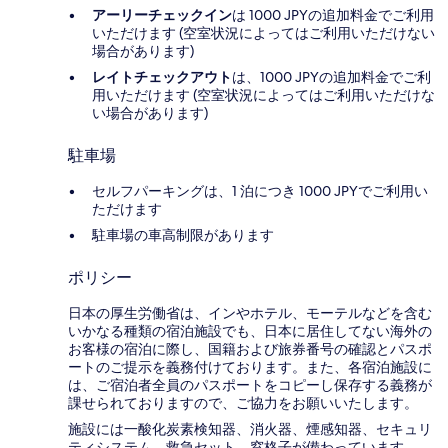
アーリーチェックイン
は 1000 JPYの追加料金でご利用
いただけます (空室状況によってはご利用いただけない
場合があります)
レイトチェックアウト
は、1000 JPYの追加料金でご利
用いただけます (空室状況によってはご利用いただけな
い場合があります)
駐車場
セルフパーキングは、1 泊につき 1000 JPYでご利用い
ただけます
駐車場の車高制限があります
ポリシー
日本の厚生労働省は、インやホテル、モーテルなどを含む
いかなる種類の宿泊施設でも、日本に​居住してない海外の
お客様の宿泊に際し、国籍および旅券番号の確認とパスポ
ートのご提示を義務付け​ております。また、各宿泊施設に
は、ご宿泊者全員のパスポートをコピーし保存する義務が
課せられておりますの​で、ご協力をお願いいたします。
施設には一酸化炭素検知器、消火器、煙感知器、セキュリ
ティシステム、救急セット、窓格子が備わっています。