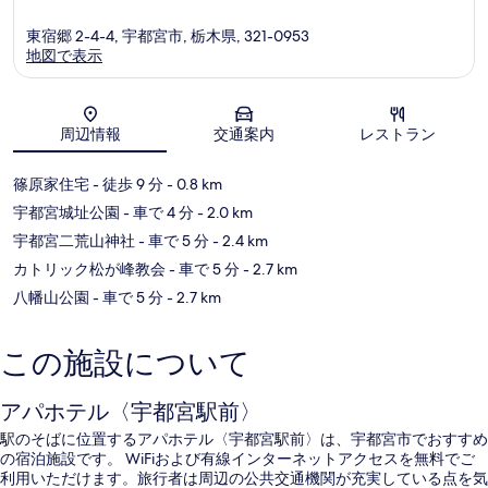
東宿郷 2-4-4, 宇都宮市, 栃木県, 321-0953
地図で表示
地図
周辺情報
交通案内
レストラン
篠原家住宅
- 徒歩 9 分
- 0.8 km
宇都宮城址公園
- 車で 4 分
- 2.0 km
宇都宮二荒山神社
- 車で 5 分
- 2.4 km
カトリック松が峰教会
- 車で 5 分
- 2.7 km
八幡山公園
- 車で 5 分
- 2.7 km
この施設について
アパホテル〈宇都宮駅前〉
駅のそばに位置するアパホテル〈宇都宮駅前〉は、宇都宮市でおすすめ
の宿泊施設です。 WiFiおよび有線インターネットアクセスを無料でご
利用いただけます。旅行者は周辺の公共交通機関が充実している点を気