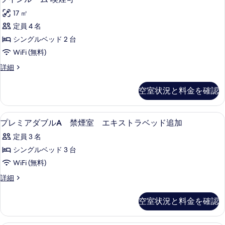
べ
イ
煙
の
て
17 ㎡
の
ン
写
詳
の
定員 4 名
ル
真
細
写
シングルベッド 2 台
ー
を
真
WiFi (無料)
ム
表
を
ツ
詳細
喫
示
イ
表
煙
ン
す
空室状況と料金を確認
示
ル
可
る
ー
す
の
ム
高級寝具、羽毛の掛け布団、セーフティ
プ
る
1
喫
プレミアダブルA 禁煙室 エキストラベッド追加
す
レ
煙
べ
定員 3 名
可
ミ
の
て
シングルベッド 3 台
ア
詳
の
WiFi (無料)
細
ダ
写
プ
詳細
ブ
レ
真
ル
ミ
空室状況と料金を確認
を
ア
A
ダ
表
禁
ブ