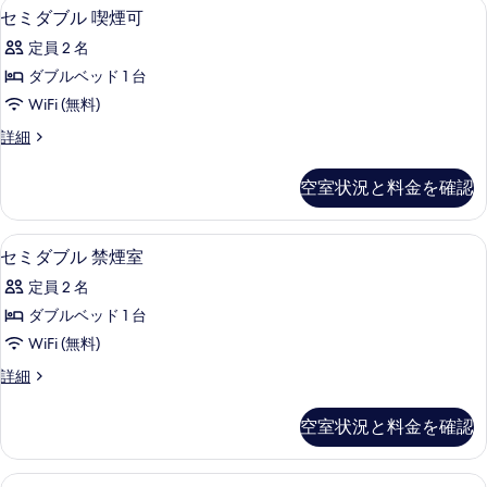
高級寝具、羽毛の掛け布団、セーフティ
セ
示
1
ル
煙
セミダブル 喫煙可
ミ
A
す
室
定員 2 名
禁
ダ
る
エ
煙
ダブルベッド 1 台
ブ
室
キ
WiFi (無料)
エ
ル
ス
キ
セ
詳細
喫
ス
ミ
ト
ト
煙
ダ
ラ
空室状況と料金を確認
ラ
ブ
可
ベ
ベ
ル
ッ
の
喫
ッ
高級寝具、羽毛の掛け布団、セーフティ
セ
ド
1
煙
セミダブル 禁煙室
す
追
ド
ミ
可
べ
定員 2 名
加
の
追
ダ
の
詳
て
ダブルベッド 1 台
加
詳
ブ
細
の
WiFi (無料)
細
の
ル
写
セ
詳細
す
禁
ミ
真
べ
煙
ダ
空室状況と料金を確認
を
ブ
て
室
ル
表
の
の
禁
高級寝具、羽毛の掛け布団、セーフティ
エ