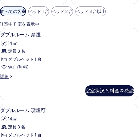
利
すべての客室
ベッド 1 台
ベッド 2 台
ベッド 3 台以上
用
可
11 室中 11 室を表示中
能
高級寝具、羽毛の掛け布団、セーフティ
ダ
5
ダブルルーム 禁煙
な
ブ
客
14 ㎡
ル
室
定員 3 名
ル
の
ダブルベッド 1 台
ー
絞
WiFi (無料)
り
ム
ダ
詳細
込
禁
ブ
み
煙
ル
条
空室状況と料金を確認
ル
の
件
ー
す
ム
高級寝具、羽毛の掛け布団、セーフティ
ダ
5
禁
ダブルルーム 喫煙可
べ
ブ
煙
て
14 ㎡
の
ル
詳
の
定員 3 名
ル
細
写
ダブルベッド 1 台