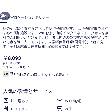
都
前へ
次へ
宮
24+
概要
客室
ロケーション
ポリシー
駅
駅のそばに位置するアパホテル〈宇都宮駅前〉は、宇都宮市でおす
前〉
すめの宿泊施設です。 WiFiおよび有線インターネットアクセスを無
料でご利用いただけます。旅行者は周辺の公共交通機関が充実して
の
いる点を気に入っています。東宿郷停留所 (路面電車)までは 3 分
写
で、宇都宮駅東口停留所 (路面電車)までは 3 分です。
真
現
￥8,093
在
ギ
合計 ￥9,920
の
8 月 16 日 ～ 8 月 17 日
施設の入り口
ャ
料
口
良い
7.8
447 件の口コミをすべて表示
金
10段階中7.8
ラ
コ
は
ミ
￥8,093
リ
で
人気の設備とサービス
す
ー
駐車場あり
WiFi (無料)
レストラン
冷房