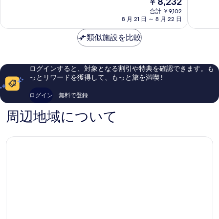
￥8,232
1
中
中
在
宇
す
8.0、
9.0、
合計 ￥9,102
の
都
8 月 21 日 ～ 8 月 22 日
と
と
る
料
宮
て
て
金
市
類似施設を比較
も
も
は
良
素
￥8,232
い、
晴
口
ら
ログインすると、対象となる割引や特典を確認できます。も
コ
し
っとリワードを獲得して、もっと旅を満喫 !
ミ
い、
902
口
ログイン
無料で登録
件
コ
件
ミ
周辺地域について
の
71
口
件
コ
件
ミ
の
口
コ
ミ