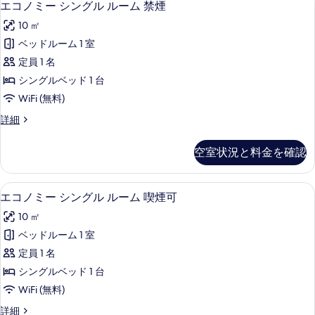
示
4
煙
エコノミー シングル ルーム 禁煙
写
す
コ
室
す
真
べ
10 ㎡
の
ノ
る
詳
を
て
ベッドルーム 1 室
ミ
細
表
の
定員 1 名
ー
示
写
シングルベッド 1 台
シ
す
真
WiFi (無料)
ン
る
を
エ
詳細
グ
コ
表
ル
ノ
空室状況と料金を確認
示
ミ
ル
ー
す
ー
シ
高級寝具、羽毛の掛け布団、セーフティ
エ
る
4
ン
エコノミー シングル ルーム 喫煙可
ム
コ
グ
禁
10 ㎡
ル
ノ
ル
煙
ベッドルーム 1 室
ミ
ー
の
定員 1 名
ム
ー
禁
す
シングルベッド 1 台
シ
煙
べ
WiFi (無料)
の
ン
て
詳
エ
詳細