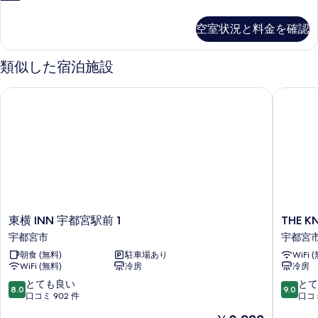
グ
細
コ
の
ル
ノ
空室状況と料金を確認
写
ミ
ル
ー
真
ー
シ
類似した宿泊施設
を
ン
ム
グ
表
東横 INN 宇都宮駅前 1
THE KN
喫
ル
示
ル
煙
す
ー
可
ム
る
喫
の
煙
す
可
べ
の
詳
て
細
東
THE
東横 INN 宇都宮駅前 1
THE K
の
横
KNOT
宇都宮市
宇都宮
写
INN
UTSUN
朝食 (無料)
駐車場あり
WiFi 
宇
宇
真
WiFi (無料)
冷房
冷房
都
都
を
宮
宮
10
10
とても良い
とて
8.0
9.0
駅
市
段
段
口コミ 902 件
口コミ
表
前
階
階
示
現