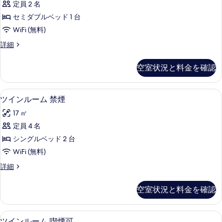
ル
ム
定員 2 名
ダ
ル
禁
セミダブルベッド 1 台
ー
ー
ム
煙
WiFi (無料)
ド
禁
の
ス
詳細
煙
シ
タ
す
の
ン
ン
詳
空室状況と料金を確認
べ
ダ
細
グ
ー
て
ル
ド
高級寝具、羽毛の掛け布団、セーフティ
ツ
の
5
シ
ツインルーム 禁煙
ル
イ
ン
写
ー
17 ㎡
グ
ン
真
ル
ム
定員 4 名
ル
を
ル
喫
シングルベッド 2 台
ー
ー
表
ム
煙
WiFi (無料)
ム
示
喫
可
ツ
詳細
煙
禁
す
イ
の
可
煙
ン
る
の
空室状況と料金を確認
す
ル
詳
の
ー
べ
細
す
ム
高級寝具、羽毛の掛け布団、セーフティ
ツ
て
5
禁
ツインルーム 喫煙可