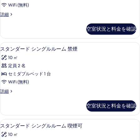
ー
真
WiFi (無料)
ム
を
ダ
詳細
喫
ブ
表
煙
ル
空室状況と料金を確認
示
ル
可
ー
す
の
ム
高級寝具、羽毛の掛け布団、セーフティ
ス
る
5
喫
スタンダード シングルルーム 禁煙
す
タ
煙
べ
10 ㎡
可
ン
の
て
定員 2 名
ダ
詳
の
セミダブルベッド 1 台
細
ー
写
WiFi (無料)
ド
真
ス
詳細
シ
タ
を
ン
ン
空室状況と料金を確認
表
ダ
グ
ー
示
ル
ド
高級寝具、羽毛の掛け布団、セーフティ
ス
す
5
シ
スタンダード シングルルーム 喫煙可
ル
タ
ン
る
ー
10 ㎡
グ
ン