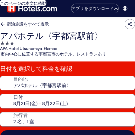
このページの本文に移動
アプリをダウンロード
宿泊施設をすべて表示
アパホテル〈宇都宮駅前〉
3.0
APA Hotel Utsunomiya-Ekimae
つ
市内中心に位置する宇都宮市のホテル、レストランあり
星
宿
日付を選択して料金を確認
泊
施
目的地
設
日付
旅行者