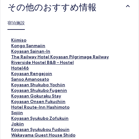
その他のおすすめ情報
宿泊施設
K
Kiimiso
i
K
Kongo Sanmaiin
i
o
K
Koyasan Sainan-In
m
n
o
T
The Railway Hotel Koyasan Pilgrimage Railway
i
g
y
h
R
Riverside Hostel B&B – Hostel
s
o
a
e
i
H
Hotel46
o
S
s
R
v
o
K
Koyasan Rengejoin
の
a
a
a
e
t
o
S
Sanso Amanosato
ペ
n
n
i
r
e
y
a
K
Koyasan Shukubo Yochiin
ー
m
S
l
s
l
a
n
o
K
Koyasan Shukubo Fugenin
ジ
a
a
w
i
4
s
s
y
o
K
Koyasan Gokuraku Stay
を
i
i
a
d
6
a
o
a
y
o
K
Koyasan Onsen Fukuchiin
開
i
n
y
e
の
n
A
s
a
y
o
H
Hotel Route-Inn Hashimoto
く
n
a
H
H
ペ
R
m
a
s
a
y
o
S
Sojiin
リ
の
n
o
o
ー
e
a
n
a
s
a
t
o
K
Koyasan Syukubo Zofukuin
ン
ペ
-
t
s
ジ
n
n
S
n
a
s
e
j
o
J
Jokiin
ク
ー
I
e
t
を
g
o
h
S
n
a
l
i
y
o
K
Koyasan Syukubou Fudouin
ジ
n
l
e
開
e
s
u
h
G
n
R
i
a
k
o
W
Wakayama Guest House Shido