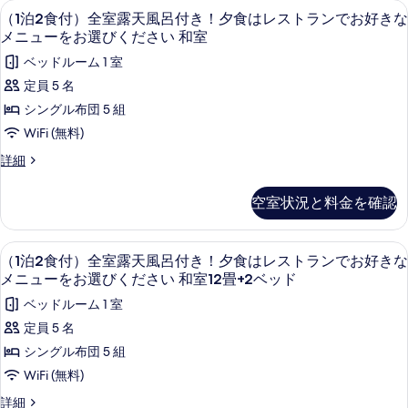
能
（1泊2食付）全室露天風呂付き！夕食はレ
（1
6
（1泊2食付）全室露天風呂付き！夕食はレストランでお好きな
な
泊
メニューをお選びください 和室
客
2
ベッドルーム 1 室
室
食
の
定員 5 名
付）
絞
シングル布団 5 組
り
全
WiFi (無料)
込
室
（1
詳細
み
露
泊
条
2
天
空室状況と料金を確認
件
食
風
付）
呂
全
（1泊2食付）全室露天風呂付き！夕食はレ
（1
6
室
（1泊2食付）全室露天風呂付き！夕食はレストランでお好きな
付
泊
露
メニューをお選びください 和室12畳+2ベッド
き！
天
2
ベッドルーム 1 室
風
夕
食
呂
定員 5 名
食
付
付）
シングル布団 5 組
き！
は
全
夕
WiFi (無料)
レ
食
室
（1
詳細
は