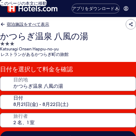
このページの本文に移動
アプリをダウンロード
宿泊施設をすべて表示
かつらぎ温泉 八風の湯
3.0
Katsuragi Onsen Happu-no-yu
つ
レストランがあるかつらぎ町の旅館
星
宿
日付を選択して料金を確認
泊
施
目的地
設
日付
旅行者