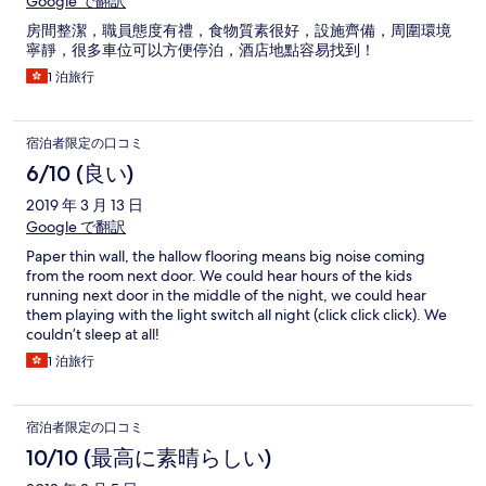
Google で翻訳
房間整潔，職員態度有禮，食物質素很好，設施齊備，周圍環境
寧靜，很多車位可以方便停泊，酒店地點容易找到！
1 泊旅行
宿泊者限定の口コミ
6/10 (良い)
2019 年 3 月 13 日
Google で翻訳
Paper thin wall, the hallow flooring means big noise coming
from the room next door. We could hear hours of the kids
running next door in the middle of the night, we could hear
them playing with the light switch all night (click click click). We
couldn’t sleep at all!
1 泊旅行
宿泊者限定の口コミ
10/10 (最高に素晴らしい)