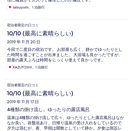
理に職員が１人入って修理したのが減点です。
tatsuyoshi、1 泊旅行
宿泊者限定の口コミ
10/10 (最高に素晴らしい)
2019 年 11 月 20 日
今回で二度目の宿泊です。 お部屋も広く、静かでゆったりとし
た時間を過ごすことが出来ました。 大浴場も良かったですが、
部屋の露天ぶろは時間をじっくり使えて良かっです。
KAZUTOSHI、1 泊旅行
宿泊者限定の口コミ
10/10 (最高に素晴らしい)
2019 年 11 月 17 日
4種類の掛け流し。ゆったりの露店風呂
温泉は4種類の掛け流しで広々、ゆったりとした露店風呂はなか
なか良い。岩盤浴あり。日帰り温泉の受け入れをしているので
夕方は混むが、夜、早朝は閑散としていて静か。夕食は併設レ