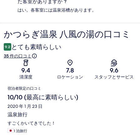
た客室がありますか ?
はい。各客室には温泉浴槽があります。
かつらぎ温泉 八風の湯の口コミ
口
コ
とても素晴らしい
9.2
ミ
35 件の口コミ
9.4
7.8
9.6
清潔度
ロケーション
スタッフとサービス
口
宿泊者限定の口コミ
コ
10/10 (最高に素晴らしい)
ミ
2020 年 1 月 23 日
温泉旅行
すごくかいてきでした！
1 泊旅行