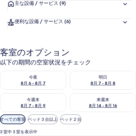
主な設備 / サービス
(9)
便利な設備 / サービス
(6)
客室のオプション
以下の期間の空室状況をチェック
今夜 8月 6 - 8月 7 の空室状況をチェック
明日 8月 7 - 8月 8 の空室
今夜
明日
8月 6 - 8月 7
8月 7 - 8月 8
今週末 8月 7 - 8月 9 の空室状況をチェック
来週末 8月 14 - 8月 16 の
今週末
来週末
8月 7 - 8月 9
8月 14 - 8月 16
利
すべての客室
ベッド 3 台以上
ベッド 2 台
用
可
3 室中 3 室を表示中