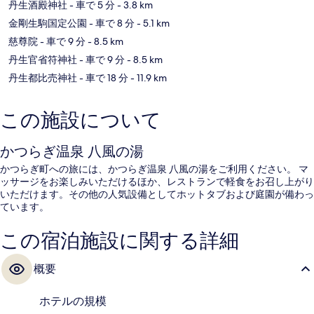
丹生酒殿神社
- 車で 5 分
- 3.8 km
て
金剛生駒国定公園
- 車で 8 分
- 5.1 km
の
慈尊院
- 車で 9 分
- 8.5 km
写
丹生官省符神社
- 車で 9 分
- 8.5 km
真
丹生都比売神社
- 車で 18 分
- 11.9 km
を
表
この施設について
示
す
かつらぎ温泉 八風の湯
る
かつらぎ町への旅には、かつらぎ温泉 八風の湯をご利用ください。 マ
ッサージをお楽しみいただけるほか、レストランで軽食をお召し上がり
いただけます。その他の人気設備としてホットタブおよび庭園が備わっ
ています。
この宿泊施設に関する詳細
概要
ホテルの規模