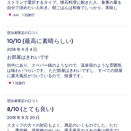
ストランで選択するタイプ。懐石料理に飽きた人、食事の量を
自分で決めたい人向き。朝ごはんは和食でしっかり。美味し
い。部屋は清潔で静か。露店風呂付き(だが使用せず)。テレビは
Jun、1 泊旅行
大きくはないがＢＳ可。無料wifi装備。
宿泊者限定の口コミ
10/10 (最高に素晴らしい)
2018 年 9 月 4 日
お部屋はきれいです
街中にあり、スーパー銭のようなので、温泉宿のような雰囲気
は味わいづらいです。 ただ部屋はきれいですし、すべての部屋
に露天風呂がついているので、快適です。
1 泊旅行
宿泊者限定の口コミ
8/10 (とても良い)
2018 年 8 月 20 日
スタッフの方々の対応もよく、満足のいくものでした。ただ
し、季節柄、場所柄のせいか、露天風呂のクモの巣は残念でし