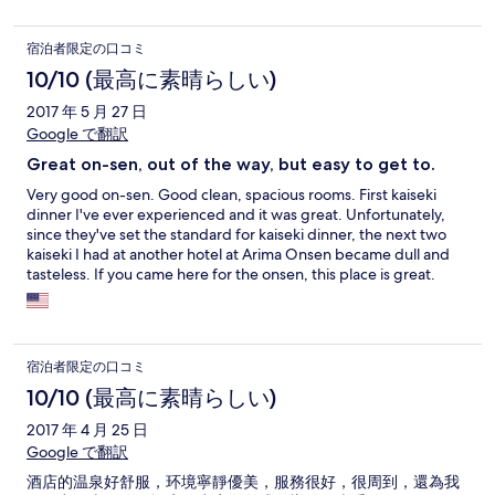
宿泊者限定の口コミ
10/10 (最高に素晴らしい)
2017 年 5 月 27 日
Google で翻訳
Great on-sen, out of the way, but easy to get to.
Very good on-sen. Good clean, spacious rooms. First kaiseki
dinner I've ever experienced and it was great. Unfortunately,
since they've set the standard for kaiseki dinner, the next two
kaiseki I had at another hotel at Arima Onsen became dull and
tasteless. If you came here for the onsen, this place is great.
However, if you want to come here for other attractions, don't.
There is nothing to do for miles around.
宿泊者限定の口コミ
10/10 (最高に素晴らしい)
2017 年 4 月 25 日
Google で翻訳
酒店的温泉好舒服，环境寧靜優美，服務很好，很周到，還為我