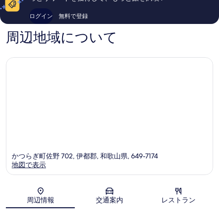
お
277
口
さ
+2
件
コ
選
い
ログイン
無料で登録
件
ミ
ベ
和
び
の
122
ッ
室
周辺地域について
口
件
く
8
ド
コ
件
畳
だ
ミ
の
の
+2
口
さ
ベ
す
コ
い
ッ
ミ
べ
ド
和
の
て
室
詳
の
細
8
写
畳
真
+2
を
ベ
かつらぎ町佐野 702, 伊都郡, 和歌山県, 649-7174
表
ッ
地図で表示
示
ド
す
の
地図
る
す
周辺情報
交通案内
レストラン
べ