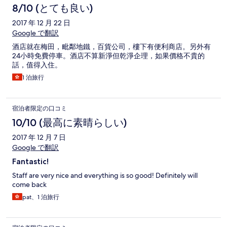
8/10 (とても良い)
2017 年 12 月 22 日
Google で翻訳
酒店就在梅田，毗鄰地鐵，百貨公司，樓下有便利商店。另外有
24小時免費停車。酒店不算新淨但乾淨企理，如果價格不貴的
話，值得入住。
1 泊旅行
宿泊者限定の口コミ
10/10 (最高に素晴らしい)
2017 年 12 月 7 日
Google で翻訳
Fantastic!
Staff are very nice and everything is so good! Definitely will
come back
pat、1 泊旅行