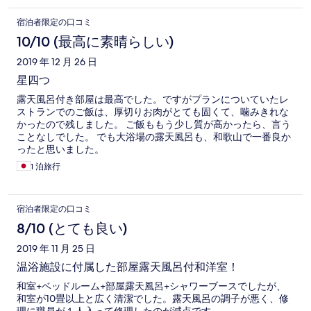
宿泊者限定の口コミ
10/10 (最高に素晴らしい)
2019 年 12 月 26 日
星四つ
露天風呂付き部屋は最高でした。ですがプランについていたレ
ストランでのご飯は、厚切りお肉がとても固くて、噛みきれな
かったので残しました。 ご飯ももう少し質が高かったら、言う
ことなしでした。 でも大浴場の露天風呂も、和歌山で一番良か
ったと思いました。
1 泊旅行
宿泊者限定の口コミ
8/10 (とても良い)
2019 年 11 月 25 日
温浴施設に付属した部屋露天風呂付和洋室！
和室+ベッドルーム+部屋露天風呂+シャワーブースでしたが、
和室が10畳以上と広く清潔でした。露天風呂の調子が悪く、修