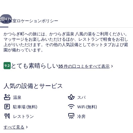
八
前へ
次へ
風
47+
概要
客室
ロケーション
ポリシー
の
かつらぎ町への旅には、かつらぎ温泉 八風の湯をご利用ください。
湯
マッサージをお楽しみいただけるほか、レストランで軽食をお召し
上がりいただけます。その他の人気設備としてホットタブおよび庭
の
園が備わっています。
写
真
口
とても素晴らしい
9.2
35 件の口コミをすべて表示
10段階中9.2
コ
ギ
ミ
スパ
ャ
人気の設備とサービス
ラ
温泉
スパ
リ
駐車場 (無料)
WiFi (無料)
ー
レストラン
冷房
すべて見る