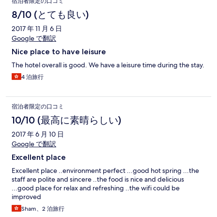
宿泊者限定の口コミ
8/10 (とても良い)
2017 年 11 月 6 日
Google で翻訳
Nice place to have leisure
The hotel overall is good. We have a leisure time during the stay.
4 泊旅行
宿泊者限定の口コミ
10/10 (最高に素晴らしい)
2017 年 6 月 10 日
Google で翻訳
Excellent place
Excellent place ..environment perfect ...good hot spring ...the
staff are polite and sincere ..the food is nice and delicious
...good place for relax and refreshing ..the wifi could be
improved
Sham、2 泊旅行