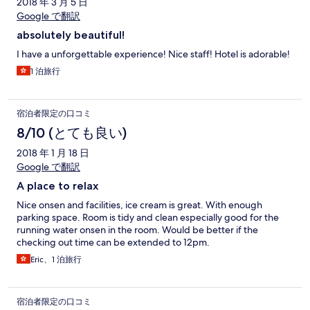
2018 年 3 月 5 日
Google で翻訳
absolutely beautiful!
I have a unforgettable experience! Nice staff! Hotel is adorable!
1 泊旅行
宿泊者限定の口コミ
8/10 (とても良い)
2018 年 1 月 18 日
Google で翻訳
A place to relax
Nice onsen and facilities, ice cream is great. With enough
parking space. Room is tidy and clean especially good for the
running water onsen in the room. Would be better if the
checking out time can be extended to 12pm.
Eric、1 泊旅行
宿泊者限定の口コミ