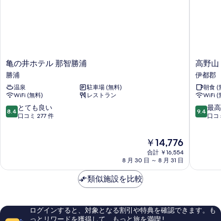
き
食
付
メ
詳
だ
な
き！
ニ
は
細
さ
夕
ュ
メ
レ
食
ー
い
ニ
は
ス
を
和
レ
ュ
お
ト
ス
選
室
亀
高
亀の井ホテル 那智勝浦
高野山
ー
ラ
ト
び
の
野
の
勝浦
伊都郡
ラ
を
く
ン
井
山
ン
す
だ
温泉
駐車場 (無料)
朝食 (
ホ
宿
お
で
で
さ
WiFi (無料)
レストラン
WiFi 
テ
坊
べ
選
お
い
お
ル
総
10
10
とても良い
最高
好
8.4
9.4
て
和
び
那
持
段
段
口コミ 277 件
口コミ
好
き
室
智
院
階
階
の
く
な
12
き
勝
伊
中
中
写
メ
畳
現
だ
￥14,776
浦
都
8.4、
9.4、
な
ニ
+2
在
真
勝
郡
と
最
合計 ￥16,554
さ
ュ
メ
ベ
の
浦
て
高
8 月 30 日 ～ 8 月 31 日
を
ー
い
ッ
料
も
に
ニ
を
ド
金
表
良
素
類似施設を比較
和
ュ
お
の
は
い、
晴
示
選
室
詳
￥14,776
ー
口
ら
び
す
細
12
コ
し
を
く
ログインすると、対象となる割引や特典を確認できます。も
ミ
い、
る
畳
だ
っとリワードを獲得して、もっと旅を満喫 !