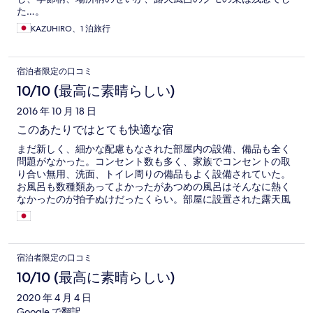
た…。
KAZUHIRO、1 泊旅行
宿泊者限定の口コミ
10/10 (最高に素晴らしい)
2016 年 10 月 18 日
このあたりではとても快適な宿
まだ新しく、細かな配慮もなされた部屋内の設備、備品も全く
問題がなかった。コンセント数も多く、家族でコンセントの取
り合い無用、洗面、トイレ周りの備品もよく設備されていた。
お風呂も数種類あってよかったがあつめの風呂はそんなに熱く
なかったのが拍子ぬけだったくらい。部屋に設置された露天風
呂も快適であったが もう少し風景を楽しめたらもっといい。館
内をスリッパなしがいやな客もいるかもしれなしし、冬どうな
のかとも思う。あとは子供用にアレンジされたという会席はや
はり子供にはやや難しいと感じた。食事自体はとてもおいしか
宿泊者限定の口コミ
った。全体的には、よく考えられて設計されていると思われ
る。和歌山の宿泊施設は古いイメージがあったがここは良かっ
10/10 (最高に素晴らしい)
たが周囲環境観光が少し寂しい気がした。
2020 年 4 月 4 日
Google で翻訳