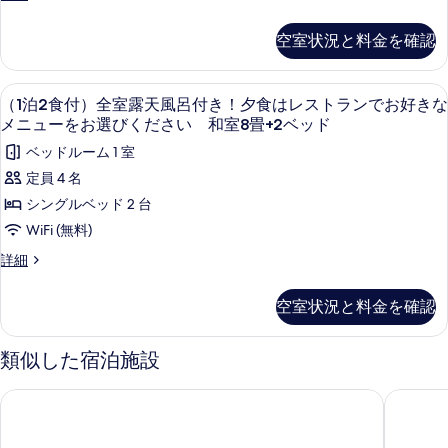
ス
露
泊
レ
ト
2
天
ス
空室状況と料金を確認
食
ラ
ト
風
付）
ラ
ン
呂
全
ン
（1泊2食付）全室露天風呂付き！夕食はレ
（1
6
室
で
（1泊2食付）全室露天風呂付き！夕食はレストランでお好きな
で
付
泊
露
お
メニューをお選びください 和室8畳+2ベッド
お
き！
天
好
2
ベッドルーム 1 室
好
風
き
夕
食
呂
な
定員 4 名
き
食
付
付）
メ
シングルベッド 2 台
な
き！
ニ
は
全
夕
WiFi (無料)
ュ
メ
レ
食
室
ー
ニ
（1
詳細
は
ス
を
露
泊
レ
ュ
お
ト
2
天
ス
選
空室状況と料金を確認
ー
食
ラ
ト
び
風
付）
ラ
を
く
ン
呂
全
ン
類似した宿泊施設
だ
お
室
で
で
さ
付
露
選
お
い
お
亀の井ホテル 那智勝浦
高野山 
き！
天
好
和
び
好
風
き
夕
室
呂
く
な
の