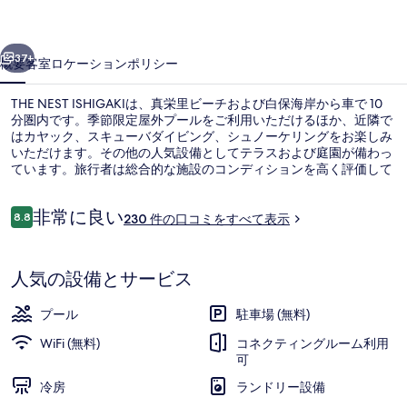
ギ
ャ
前へ
次へ
37+
概要
客室
ロケーション
ポリシー
ラ
リ
THE NEST ISHIGAKIは、真栄里ビーチおよび白保海岸から車で 10
分圏内です。季節限定屋外プールをご利用いただけるほか、近隣で
ー
はカヤック、スキューバダイビング、シュノーケリングをお楽しみ
いただけます。その他の人気設備としてテラスおよび庭園が備わっ
ています。旅行者は総合的な施設のコンディションを高く評価して
います。
口
非常に良い
8.8
230 件の口コミをすべて表示
10段階中8.8
コ
ミ
朝食 (ビュッフェ)、毎日提供 (有料)
人気の設備とサービス
プール
駐車場 (無料)
WiFi (無料)
コネクティングルーム利用
可
冷房
ランドリー設備