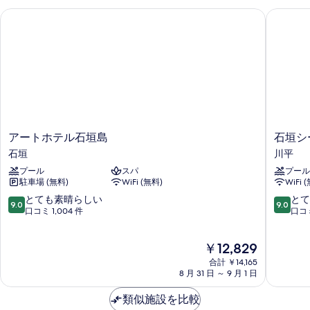
アートホテル石垣島
石垣シー
を
表
示
す
る
ア
石
アートホテル石垣島
石垣シ
ー
垣
石垣
川平
ト
シ
プール
スパ
プール
ホ
ー
駐車場 (無料)
WiFi (無料)
WiFi 
テ
サ
ル
イ
10
10
とても素晴らしい
とて
9.0
9.0
石
ド
段
段
口コミ 1,004 件
口コミ
垣
ホ
階
階
島
テ
中
中
現
￥12,829
石
ル
9.0、
9.0、
在
垣
川
と
と
合計 ￥14,165
の
平
て
て
8 月 31 日 ～ 9 月 1 日
料
も
も
金
素
素
類似施設を比較
は