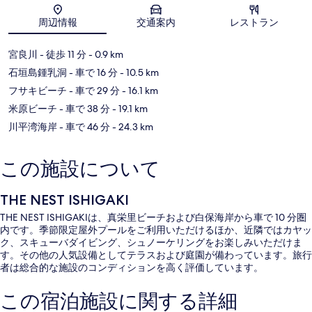
地図
周辺情報
交通案内
レストラン
宮良川
- 徒歩 11 分
- 0.9 km
石垣島鍾乳洞
- 車で 16 分
- 10.5 km
フサキビーチ
- 車で 29 分
- 16.1 km
米原ビーチ
- 車で 38 分
- 19.1 km
川平湾海岸
- 車で 46 分
- 24.3 km
この施設について
THE NEST ISHIGAKI
THE NEST ISHIGAKIは、真栄里ビーチおよび白保海岸から車で 10 分圏
内です。季節限定屋外プールをご利用いただけるほか、近隣ではカヤッ
ク、スキューバダイビング、シュノーケリングをお楽しみいただけま
す。その他の人気設備としてテラスおよび庭園が備わっています。旅行
者は総合的な施設のコンディションを高く評価しています。
この宿泊施設に関する詳細