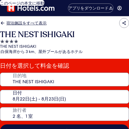
このページの本文に移動
アプリをダウンロード
宿泊施設をすべて表示
THE NEST ISHIGAKI
4.0
THE NEST ISHIGAKI
つ
白保海岸から 3 km、屋外プールがあるホテル
星
宿
日付を選択して料金を確認
泊
施
目的地
設
日付
旅行者