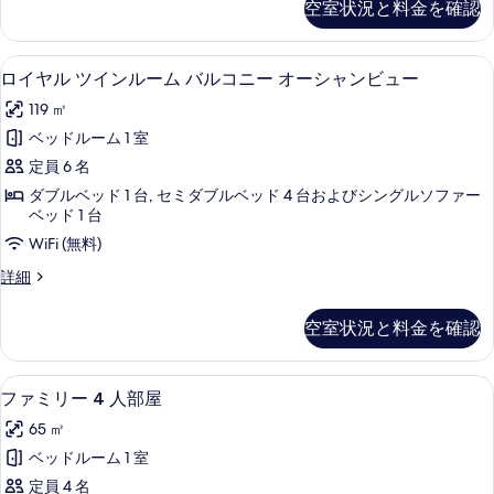
ュ
空室状況と料金を確認
ュ
ツ
ル
ー
す
イ
ー
の
コ
る
ン
詳
ミニバー、セーフティボックス (室内
ロ
の
2
ル
ロイヤル ツインルーム バルコニー オーシャンビュー
ニ
細
イ
ー
す
ー
119 ㎡
ム
ヤ
べ
バ
オ
ベッドルーム 1 室
ル
て
ル
ー
定員 6 名
コ
ツ
の
ニ
シ
ダブルベッド 1 台, セミダブルベッド 4 台およびシングルソファー
イ
写
ー
ベッド 1 台
ャ
オ
ン
真
WiFi (無料)
ン
ー
ル
を
シ
ロ
詳細
ビ
ャ
ー
イ
表
ュ
ン
ヤ
ム
示
空室状況と料金を確認
ビ
ル
ー
バ
ュ
す
ツ
の
ー
イ
ル
る
ファミリー 4 人部屋 | ミニバー、セ
フ
の
3
ン
す
ファミリー 4 人部屋
コ
詳
ァ
ル
べ
65 ㎡
細
ー
ニ
ミ
て
ム
ベッドルーム 1 室
ー
リ
バ
の
定員 4 名
ル