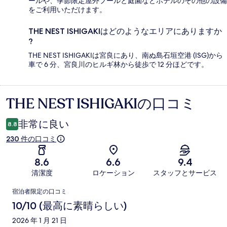
ールや、季節限定屋外プールと庭園などホテルのその他の設備
をご利用いただけます。
THE NEST ISHIGAKIはどのようなエリアにありますか
?
THE NEST ISHIGAKIは宮良にあり、南ぬ島石垣空港 (ISG)から
車で 6 分、宮良川のヒルギ林から徒歩で 12 分ほどです。
THE NEST ISHIGAKIの口コミ
口
コ
非常に良い
8.8
ミ
230 件の口コミ
8.6
6.6
9.4
清潔度
ロケーション
スタッフとサービス
口
宿泊者限定の口コミ
コ
10/10 (最高に素晴らしい)
ミ
2026 年 1 月 21 日