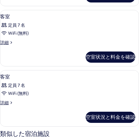
の
細
写
細
写
液晶テレビ
客
真
1
客室
真
室
を
を
定員 7 名
の
表
表
WiFi (無料)
す
示
示
客
詳細
べ
す
室
す
て
の
る
空室状況と料金を確認
る
詳
の
細
写
液晶テレビ
客
1
客室
真
室
を
定員 7 名
の
表
WiFi (無料)
す
示
客
詳細
べ
室
す
て
の
空室状況と料金を確認
る
詳
の
細
写
類似した宿泊施設
真