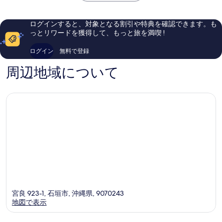
晴
晴
￥12,829
ら
ら
し
し
ログインすると、対象となる割引や特典を確認できます。も
い、
い、
っとリワードを獲得して、もっと旅を満喫 !
口
口
コ
コ
ログイン
無料で登録
ミ
ミ
1,004
1,005
周辺地域について
件
件
件
件
の
の
口
口
コ
コ
ミ
ミ
宮良 923-1, 石垣市, 沖縄県, 9070243
地図で表示