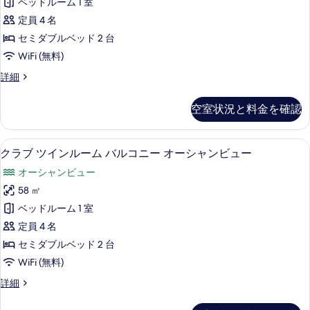
ー
ベッドルーム 1 室
ー
バ
ツ
の
の
ル
ガ
定員 4 名
イ
詳
す
コ
ー
セミダブルベッド 2 台
細
ニ
ン
べ
ー
デ
WiFi (無料)
ル
て
ガ
ン
和
詳細
ー
ー
の
風
ビ
デ
ム
ツ
写
ン
空室状況と料金を確認
ュ
イ
ビ
バ
真
ン
ー
ュ
ル
を
ル
ー
ミニバー、セーフティボックス (室内
ク
の
2
ー
クラブ ツインルーム バルコニー オーシャンビュー
コ
の
表
ラ
ム
す
詳
ニ
オーシャンビュー
示
バ
細
ブ
べ
ル
ー
58 ㎡
す
ツ
て
コ
オ
ベッドルーム 1 室
る
ニ
イ
の
ー
ー
定員 4 名
ン
写
オ
シ
セミダブルベッド 2 台
ー
ル
真
ャ
WiFi (無料)
シ
ー
を
ャ
ン
ク
詳細
ン
ム
表
ラ
ビ
ビ
バ
ブ
示