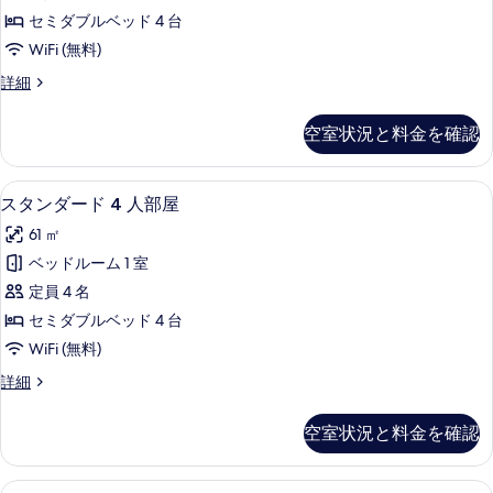
オ
ー
写
コ
セミダブルベッド 4 台
ー
4
ニ
真
WiFi (無料)
シ
ー
人
を
オ
フ
詳細
ャ
部
ー
ァ
表
ン
屋
シ
ミ
示
空室状況と料金を確認
ャ
リ
ビ
の
ン
す
ー
ュ
す
ビ
4
る
スタンダード 4 人部屋 | ミニバー、
ス
ュ
2
人
ー
べ
スタンダード 4 人部屋
ー
タ
部
の
て
61 ㎡
の
屋
ン
詳
す
の
の
ベッドルーム 1 室
ダ
細
詳
べ
写
定員 4 名
細
ー
て
真
セミダブルベッド 4 台
ド
の
を
WiFi (無料)
4
写
表
ス
詳細
人
タ
真
示
部
ン
を
す
空室状況と料金を確認
ダ
屋
表
る
ー
の
ド
示
ミニバー、セーフティボックス (室内
デ