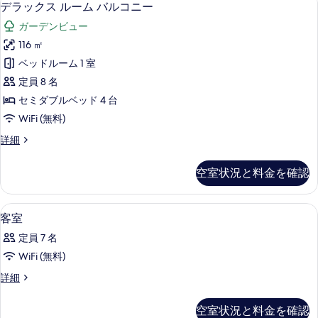
2
4
す
デラックス ルーム バルコニー
す
ラ
人
べ
ガーデンビュー
部
る
ッ
て
屋
116 ㎡
ク
の
の
ベッドルーム 1 室
詳
ス
写
細
定員 8 名
ル
真
セミダブルベッド 4 台
ー
を
WiFi (無料)
ム
表
デ
詳細
バ
ラ
示
ル
ッ
す
空室状況と料金を確認
ク
コ
る
ス
ニ
ル
液晶テレビ
客
1
ー
客室
ー
室
ム
の
定員 7 名
バ
の
ル
す
WiFi (無料)
す
コ
べ
客
詳細
ニ
べ
室
ー
て
て
の
の
空室状況と料金を確認
の
詳
詳