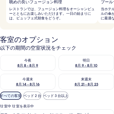
眺めの良いフュージョン料理
プール
レストランでは、フュージョン料理をオーシャンビュ
当ホテ
ーとともにお楽しみいただけます。一日の始まりに
ルの傘
は、ビュッフェ式朝食をどうぞ。
に最適
客室のオプション
以下の期間の空室状況をチェック
今夜 8月 8 - 8月 9 の空室状況をチェック
明日 8月 9 - 8月 10 の空室
今夜
明日
8月 8 - 8月 9
8月 9 - 8月 10
今週末 8月 14 - 8月 16 の空室状況をチェック
来週末 8月 21 - 8月 23 の
今週末
来週末
8月 14 - 8月 16
8月 21 - 8月 23
利
すべての客室
ベッド 2 台
ベッド 3 台以上
用
可
12 室中 12 室を表示中
能
ミニバー、セーフティボックス (室内
デ
7