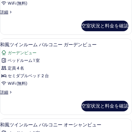
デ
WiFi (無料)
ー
ン
ガ
ン
デ
詳細
ー
ル
ラ
ビ
デ
ー
ッ
ン
空室状況と料金を確認
ュ
ク
ム
ビ
ス
ー
ュ
バ
ツ
ー
ミニバー、セーフティボックス (室内
和
の
6
イ
和風ツインルーム バルコニー ガーデンビュー
ル
の
風
ン
す
詳
コ
ガーデンビュー
ル
ツ
細
べ
ー
ニ
ベッドルーム 1 室
イ
て
ム
ー
定員 4 名
バ
ン
の
ル
オ
セミダブルベッド 2 台
ル
写
コ
ー
WiFi (無料)
ニ
ー
真
シ
ー
和
詳細
ム
を
オ
風
ャ
ー
バ
ツ
表
空室状況と料金を確認
ン
シ
イ
ル
示
ャ
ン
ビ
コ
ン
す
ル
ミニバー、セーフティボックス (室内
和
ュ
ビ
6
ー
和風ツインルーム バルコニー オーシャンビュー
ニ
る
ュ
風
ム
ー