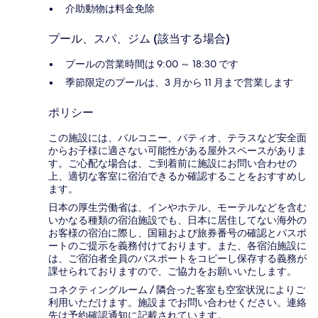
介助動物は料金免除
プール、スパ、ジム (該当する場合)
プールの営業時間は 9:00 ～ 18:30 です
季節限定のプールは、3 月から 11 月まで営業します
ポリシー
この施設には、バルコニー、パティオ、テラスなど安全面
からお子様に適さない可能性がある屋外スペースがありま
す。ご心配な場合は、ご到着前に施設にお問い合わせの
上、適切な客室に宿泊できるか確認することをおすすめし
ます。
日本の厚生労働省は、インやホテル、モーテルなどを含む
いかなる種類の宿泊施設でも、日本に​居住してない海外の
お客様の宿泊に際し、国籍および旅券番号の確認とパスポ
ートのご提示を義務付け​ております。また、各宿泊施設に
は、ご宿泊者全員のパスポートをコピーし保存する義務が
課せられておりますの​で、ご協力をお願いいたします。
コネクティングルーム / 隣合った客室も空室状況によりご
利用いただけます。施設までお問い合わせください。連絡
先は予約確認通知に記載されています。