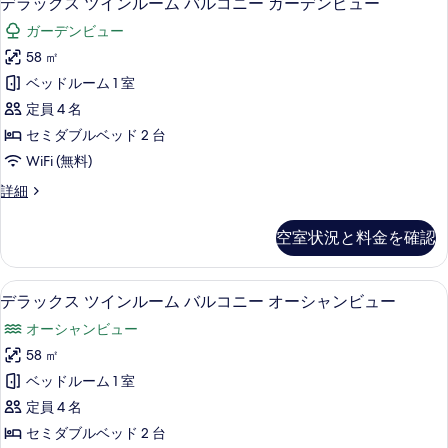
デラックス ツインルーム バルコニー ガーデンビュー
な
ラ
客
ガーデンビュー
ッ
室
58 ㎡
ク
の
ベッドルーム 1 室
ス
絞
定員 4 名
り
ツ
セミダブルベッド 2 台
込
イ
WiFi (無料)
み
ン
条
デ
詳細
ル
件
ラ
ー
ッ
空室状況と料金を確認
ク
ム
ス
バ
ツ
ミニバー、セーフティボックス (室内
デ
7
イ
デラックス ツインルーム バルコニー オーシャンビュー
ル
ラ
ン
コ
オーシャンビュー
ル
ッ
ー
ニ
58 ㎡
ク
ム
ー
ベッドルーム 1 室
バ
ス
ル
ガ
定員 4 名
ツ
コ
ー
セミダブルベッド 2 台
ニ
イ