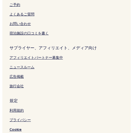
く
開
ご予約
リ
く
ン
リ
よくあるご質問
ク
ン
ク
お問い合わせ
宿泊施設の口コミを書く
サプライヤー、アフィリエイト、メディア向け
アフィリエイトパートナー募集中
ニュースルーム
広告掲載
旅行会社
規定
利用規約
プライバシー
Cookie