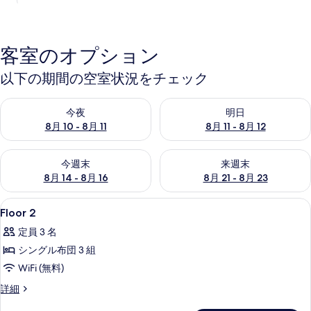
客室のオプション
以下の期間の空室状況をチェック
今夜 8月 10 - 8月 11 の空室状況をチェック
明日 8月 11 - 8月 12 の空
今夜
明日
8月 10 - 8月 11
8月 11 - 8月 12
今週末 8月 14 - 8月 16 の空室状況をチェック
来週末 8月 21 - 8月 23 の
今週末
来週末
8月 14 - 8月 16
8月 21 - 8月 23
Floor
客室
50
Floor 2
2
定員 3 名
の
シングル布団 3 組
す
WiFi (無料)
べ
Floor
詳細
て
2
の