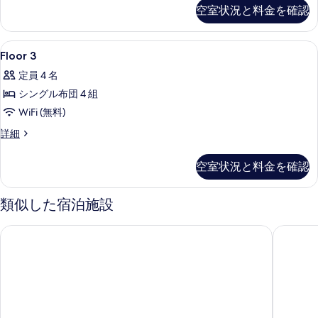
の
空室状況と料金を確認
詳
写
細
真
Floor
客室
を
50
Floor 3
3
表
定員 4 名
の
示
シングル布団 4 組
す
す
WiFi (無料)
べ
る
Floor
詳細
て
3
の
の
空室状況と料金を確認
詳
写
細
真
類似した宿泊施設
を
表
スマイルホテル大阪四ツ橋
東横IN
示
す
る