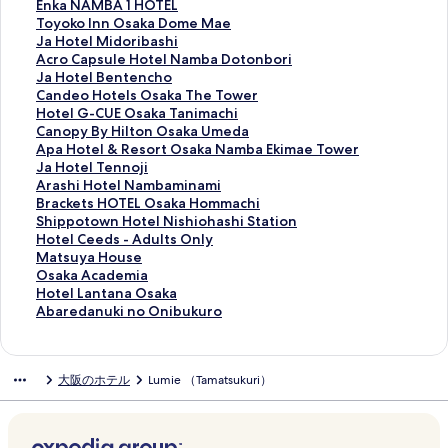
t
z
H
U
i
b
m
E
Enka NAMBA 1 HOTEL
a
-
a
k
n
i
o
n
T
Toyoko Inn Osaka Dome Mae
y
C
n
i
a
s
7
k
o
J
Ja Hotel Midoribashi
D
a
k
y
S
t
O
a
y
a
A
Acro Capsule Hotel Namba Dotonbori
O
r
y
o
u
U
s
N
o
H
c
J
Ja Hotel Bentencho
T
l
u
e
n
n
a
A
k
o
r
a
C
Candeo Hotels Osaka The Tower
O
t
I
H
r
i
k
M
o
t
o
H
a
H
Hotel G-CUE Osaka Tanimachi
N
o
n
o
i
h
a
B
I
e
C
o
n
o
C
Canopy By Hilton Osaka Umeda
B
n
t
t
s
o
b
A
n
l
a
t
d
t
a
A
Apa Hotel & Resort Osaka Namba Ekimae Tower
O
,
e
e
e
t
y
1
n
M
p
e
e
e
n
p
J
Ja Hotel Tennoji
R
O
r
l
O
e
H
H
O
i
s
l
o
l
o
a
a
A
Arashi Hotel Nambaminami
I
s
n
の
s
l
o
O
s
d
u
B
H
G
p
H
H
r
B
Brackets HOTEL Osaka Hommachi
I
a
a
ペ
a
M
s
T
a
o
l
e
o
-
y
o
o
a
r
S
Shippotown Hotel Nishiohashi Station
I
k
t
ー
k
i
h
E
k
r
e
n
t
C
B
t
t
s
a
h
H
Hotel Ceeds - Adults Only
I
a
i
ジ
a
d
i
L
a
i
H
t
e
U
y
e
e
h
c
i
o
M
Matsuya House
P
の
o
を
B
o
n
の
D
b
o
e
l
E
H
l
l
i
k
p
t
a
O
Osaka Academia
H
ペ
n
開
a
s
o
ペ
o
a
t
n
s
O
i
&
T
H
e
p
e
t
s
H
Hotel Lantana Osaka
1
ー
a
く
y
u
R
ー
m
s
e
c
O
s
l
R
e
o
t
o
l
s
a
o
A
Abaredanuki no Onibukuro
0
ジ
l
リ
の
j
e
ジ
e
h
l
h
s
a
t
e
n
t
s
t
C
u
k
t
b
5
を
の
ン
ペ
i
s
を
M
i
N
o
a
k
o
s
n
e
H
o
e
y
a
e
a
の
開
ペ
ク
ー
H
o
開
a
の
a
の
k
a
n
o
o
l
O
w
e
a
A
l
r
大阪のホテル
Lumie （Tamatsukuri）
ペ
く
ー
ジ
o
r
く
e
ペ
m
ペ
a
T
O
r
j
N
T
n
d
H
c
L
e
ー
リ
ジ
を
n
t
リ
の
ー
b
ー
T
a
s
t
i
a
E
H
s
o
a
a
d
ジ
ン
を
開
m
s
ン
ペ
ジ
a
ジ
h
n
a
O
の
m
L
o
-
u
d
n
a
を
ク
開
く
a
の
ク
ー
を
D
を
e
i
k
s
ペ
b
O
t
A
s
e
t
n