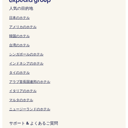
開
く
リ
c
ペ
ジ
開
o
開
T
m
a
a
ー
a
s
e
d
e
m
a
u
く
リ
ン
h
ー
を
く
t
く
o
a
U
k
ジ
m
a
l
u
の
i
n
k
人気の目的地
リ
ン
ク
i
ジ
開
リ
o
リ
w
c
m
a
を
i
k
N
l
ペ
a
a
i
ン
ク
の
を
く
ン
n
ン
e
h
e
N
開
n
a
i
t
ー
の
O
n
日本のホテル
ク
ペ
開
リ
ク
b
ク
r
i
d
a
く
a
H
s
s
ジ
ペ
s
o
アメリカのホテル
ー
く
ン
o
の
の
a
m
リ
m
o
h
O
を
ー
a
O
ジ
リ
ク
r
ペ
ペ
の
b
ン
i
m
i
n
開
ジ
k
n
韓国のホテル
を
ン
i
ー
ー
ペ
a
ク
の
m
o
l
く
を
a
i
開
ク
の
ジ
ジ
ー
E
ペ
a
h
y
リ
開
の
b
台湾のホテル
く
ペ
を
を
ジ
k
ー
c
a
の
ン
く
ペ
u
リ
ー
開
開
を
i
ジ
h
s
ペ
ク
リ
ー
k
シンガポールのホテル
ン
ジ
く
く
開
m
を
i
h
ー
ン
ジ
u
ク
を
リ
リ
く
a
開
の
i
ジ
ク
を
r
インドネシアのホテル
開
ン
ン
リ
e
く
ペ
S
を
開
o
タイのホテル
く
ク
ク
ン
T
リ
ー
t
開
く
の
リ
ク
o
ン
ジ
a
く
リ
ペ
アラブ首長国連邦のホテル
ン
w
ク
を
t
リ
ン
ー
ク
e
開
i
ン
ク
ジ
イタリアのホテル
r
く
o
ク
を
の
リ
n
開
マルタのホテル
ペ
ン
の
く
ニュージーランドのホテル
ー
ク
ペ
リ
ジ
ー
ン
を
ジ
ク
サポート & よくあるご質問
開
を