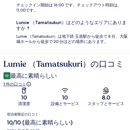
チェックイン開始は 16:00 です。チェックアウト時刻は、
11:00です。
Lumie （Tamatsukuri）はどのようなエリアにありま
すか ?
Lumie （Tamatsukuri）は地下鉄 玉造駅から徒歩で 8 分、大阪
城ホールから徒歩で 20 分ほどの場所にあります。
Lumie （Tamatsukuri）の口コミ
口
コ
最高に素晴らしい
10
ミ
1 件の口コミ
10
10
8.0
清潔度
設備とサービス
スタッフとサービス
口
宿泊者限定の口コミ
コ
10/10 (最高に素晴らしい)