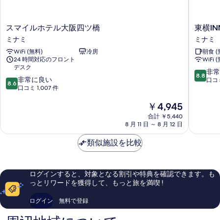
ス
東
スマイルホテル大阪四ツ橋
東横I
マ
横
ミナミ
ミナミ
イ
INN
WiFi (無料)
冷房
朝食 (
ル
大
24 時間対応のフロント
WiFi 
ホ
阪
デスク
テ
日
10
非常
8.8
10
ル
非常に良い
本
段
口コミ
8.6
段
大
口コミ 1,007 件
橋
階
階
阪
文
中
現
￥4,945
中
四
楽
8.8、
在
8.6、
ツ
劇
非
合計 ￥5,440
の
非
橋
場
常
8 月 11 日 ～ 8 月 12 日
料
常
ミ
前
に
金
に
ナ
ミ
良
類似施設を比較
は
良
ミ
ナ
い、
￥4,945
い、
ミ
口
口
コ
ログインすると、対象となる割引や特典を確認できます。も
コ
ミ
っとリワードを獲得して、もっと旅を満喫 !
ミ
765
1,007
件
ログイン
無料で登録
件
件
件
の