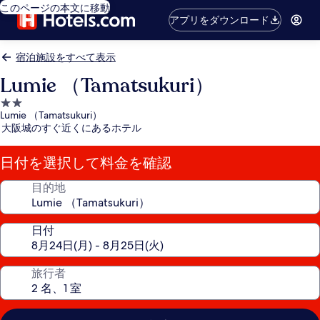
このページの本文に移動
アプリをダウンロード
宿泊施設をすべて表示
Lumie （Tamatsukuri）
2.0
Lumie （Tamatsukuri）
つ
大阪城のすぐ近くにあるホテル
星
宿
日付を選択して料金を確認
泊
施
目的地
設
日付
旅行者