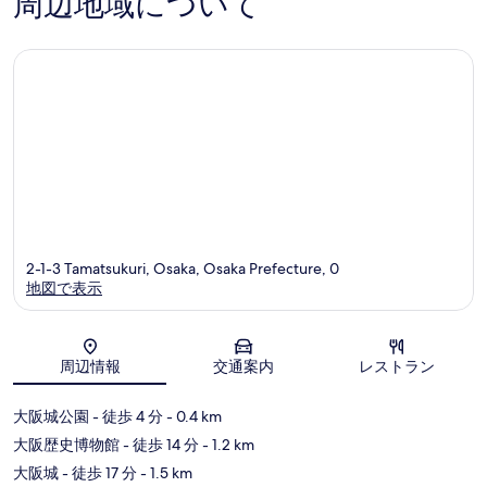
周辺地域について
の
口
口
コ
コ
ミ
ミ
2-1-3 Tamatsukuri, Osaka, Osaka Prefecture, 0
地図で表示
地図
周辺情報
交通案内
レストラン
大阪城公園
- 徒歩 4 分
- 0.4 km
大阪歴史博物館
- 徒歩 14 分
- 1.2 km
大阪城
- 徒歩 17 分
- 1.5 km