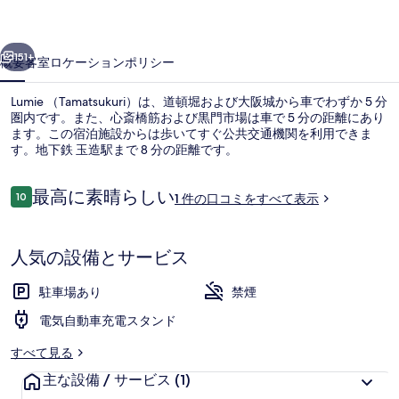
ャ
前へ
次へ
ラ
151+
概要
客室
ロケーション
ポリシー
リ
Lumie （Tamatsukuri）は、道頓堀および大阪城から車でわずか 5 分
ー
圏内です。また、心斎橋筋および黒門市場は車で 5 分の距離にあり
ます。この宿泊施設からは歩いてすぐ公共交通機関を利用できま
す。地下鉄 玉造駅まで 8 分の距離です。
口
最高に素晴らしい
10
1 件の口コミをすべて表示
10段階中10
コ
ミ
客室
人気の設備とサービス
駐車場あり
禁煙
電気自動車充電スタンド
すべて見る
主な設備 / サービス
(1)