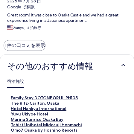
ミ
2026 年 7 月 28 日
Google で翻訳
Great room! It was close to Osaka Castle and we had a great
experience living in a Japanese apartment.
Zianya、4 泊旅行
1 件の口コミを表示
その他のおすすめ情報
宿泊施設
F
Family Stay DOTONBORI III PH105
a
T
The Ritz-Carlton, Osaka
m
h
H
Hotel Hankyu International
i
e
o
Y
Yuyu Ukiyoe Hotel
l
R
t
u
M
Marina Sunrise Osaka Bay
y
i
e
y
a
T
Tabist Unihotel Midosuji Honmachi
S
t
l
u
r
a
O
Omo7 Osaka by Hoshino Resorts