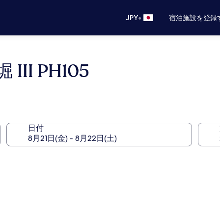
•
JPY
宿泊施設を登録
I PH105
日付