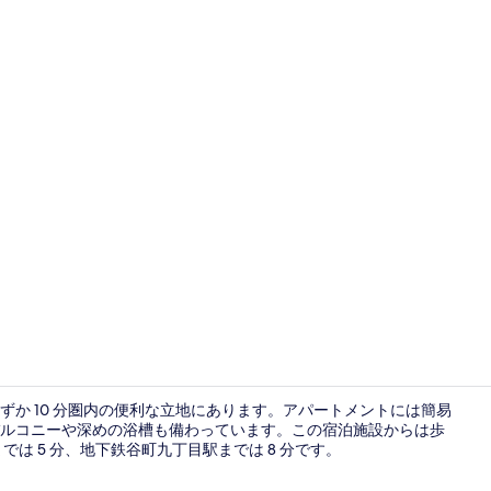
アパートメン
か 10 分圏内の便利な立地にあります。アパートメントには簡易
ルコニーや深めの浴槽も備わっています。この宿泊施設からは歩
は 5 分、地下鉄谷町九丁目駅までは 8 分です。
アパートメン