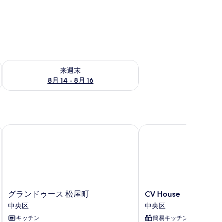
ェック
来週末 8月 14 - 8月 16 の空室状況をチェック
来週末
8月 14 - 8月 16
グランドゥース 松屋町
CV House
グ
CV
グランドゥース 松屋町
CV House
ラ
House
中央区
中央区
ン
中
キッチン
簡易キッチン
ド
央