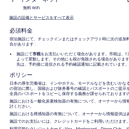
無料 WiFi
施設の設備とサービスをすべて表示
必須料金
宿泊施設にて、チェックインまたはチェックアウト時に次の追加
合があります :
施設にて
市税
をお支払いいただく場合があります。市税は、1 泊 1 
よって変動します。その他にも税が免除される場合がありま
先は、予約後に送信される予約確認通知に記載されています
ポリシー
日本の厚生労働省は、インやホテル、モーテルなどを含むいかなる
の宿泊に際し、国籍および旅券番号の確認とパスポートのご提示を
全員のパスポートをコピーし保存する義務が課せられておりますの
施設における一酸化炭素検知器の有無について、オーナーから情
討ください。
施設における煙感知器の有無について、オーナーから情報提供は
施設でのお支払いには、クレジットカードをご利用いただけます
利用可能なクレジットカード : Visa、Mastercard、Diners Club、JCB In