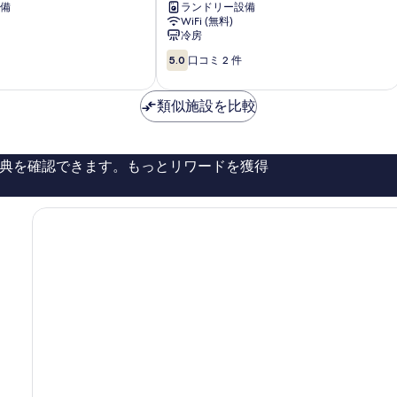
備
ランドリー設備
区
WiFi (無料)
冷房
10
5.0
口コミ 2 件
段
階
中
類似施設を比較
5.0、
口
コ
典を確認できます。もっとリワードを獲得
ミ
2
件
件
の
口
コ
ミ