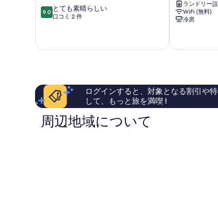
ランドリー設
区
堀
10
とても素晴らしい
WiFi (無料)
9.0
8
段
口コミ 2 件
冷房
号
階
店
中
中
9.0、
央
と
区
て
も
素
晴
ログインすると、対象となる割引や特
ら
して、もっと旅を満喫 !
し
い、
周辺地域について
口
コ
ミ
2
件
件
の
口
コ
ミ