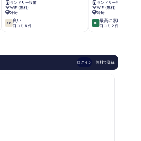
ランドリー設備
ランドリー設備
ゥ
区
WiFi (無料)
WiFi (無料)
ー
冷房
冷房
ス
10
10
良い
最高に素晴らしい
松
7.8
10
段
段
口コミ 8 件
口コミ 2 件
屋
階
階
町
中
中
中
7.8、
10.0、
央
良
最
区
い、
高
口
に
ログイン
無料で登録
コ
素
ミ
晴
8
ら
件
し
件
い、
の
口
口
コ
コ
ミ
ミ
2
件
件
の
口
コ