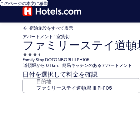
このページの本文に移動
宿泊施設をすべて表示
アパートメント 1 室貸切
ファミリーステイ道頓堀 II
3.5
Family Stay DOTONBORI III PH105
つ
道頓堀から 0.1 km、簡易キッチンのあるアパートメント
星
日付を選択して料金を確認
宿
目的地
泊
施
設
フ
ァ
ミ
リ