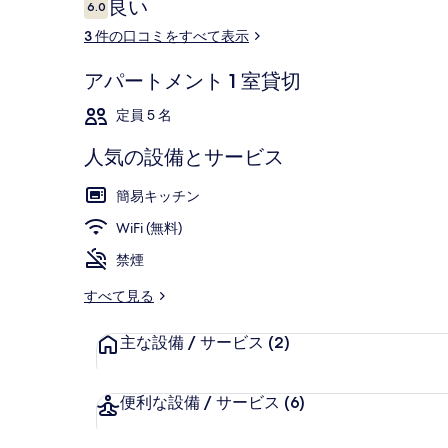
口
良い
6.0
10段階中6.0
リ
コ
3 件の口コミをすべて表示
ミ
ー
アパートメント 1 室貸切
アパートメント 
定員 5 名
人気の設備とサービス
簡易キッチン
WiFi (無料)
禁煙
すべて見る
主な設備 / サービス
(2)
便利な設備 / サービス
(6)