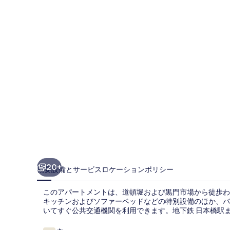
ー
ス
テ
イ
道
頓
堀
III
PH105
の
写
20+
概要
設備とサービス
ロケーション
ポリシー
真
ギ
このアパートメントは、道頓堀および黒門市場から徒歩わず
キッチンおよびソファーベッドなどの特別設備のほか、バ
ャ
いてすぐ公共交通機関を利用できます。地下鉄 日本橋駅まで
ラ