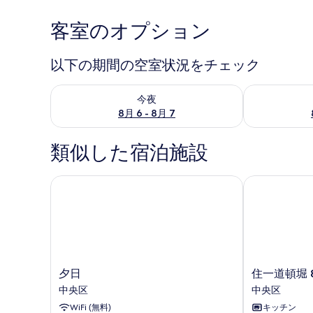
客室のオプション
以下の期間の空室状況をチェック
今夜 8月 6 - 8月 7 の空室状況をチェック
明日 8月 7 
今夜
8月 6 - 8月 7
類似した宿泊施設
夕日
住一道頓堀 8
夕
住
夕日
住一道頓堀 
日
一
中央区
中央区
中
道
WiFi (無料)
キッチン
央
頓