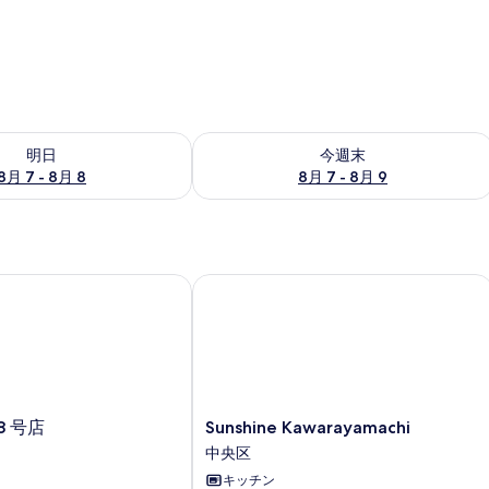
- 8月 8 の空室状況をチェック
今週末 8月 7 - 8月 9 の空室状況をチ
明日
今週末
8月 7 - 8月 8
8月 7 - 8月 9
 号店
Sunshine Kawarayamachi
Sunshine
8 号店
Sunshine Kawarayamachi
Kawarayamachi
中央区
中
キッチン
央