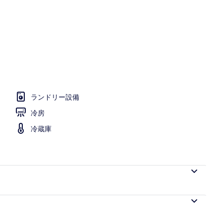
| アイロン / アイロン台、WiFi (無料)
ランドリー設備
冷房
冷蔵庫