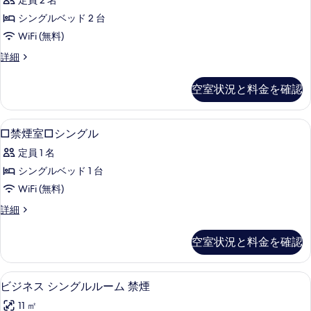
定員 2 名
禁
ル
煙
禁
煙
べ
の
シングルベッド 2 台
室
煙
の
詳
て
WiFi (無料)
詳
細
□
の
の
細
□
詳細
デ
す
写
禁
ラ
べ
煙
真
空室状況と料金を確認
室
ッ
て
を
□
ク
の
デ
表
□
羽毛の掛け布団、デスク、遮光カーテン、W
ス
1
ラ
□禁煙室□シングル
写
示
禁
ッ
ツ
真
定員 1 名
ク
す
煙
イ
ス
を
シングルベッド 1 台
る
室
ツ
ン
表
WiFi (無料)
イ
□
の
示
ン
□
詳細
シ
の
す
禁
す
ン
詳
煙
べ
空室状況と料金を確認
る
細
室
グ
て
□
ル
シ
の
ビジネス シングルルーム 禁煙 | 羽毛
ビ
の
16
ン
ビジネス シングルルーム 禁煙
写
ジ
グ
す
11 ㎡
ル