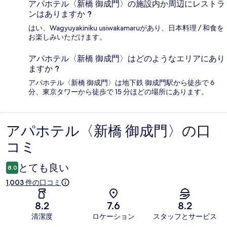
アパホテル〈新橋 御成門〉の施設内か周辺にレストラ
ンはありますか ?
はい、Wagyuyakiniku usiwakamaruがあり、日本料理 / 和食を
お楽しみいただけます。
アパホテル〈新橋 御成門〉はどのようなエリアにあり
ますか ?
アパホテル〈新橋 御成門〉は地下鉄 御成門駅から徒歩で 6
分、東京タワーから徒歩で 15 分ほどの場所にあります。
アパホテル〈新橋 御成門〉の口
口
コミ
コ
ミ
とても良い
8.0
1,003 件の口コミ
8.2
7.6
8.2
清潔度
ロケーション
スタッフとサービス