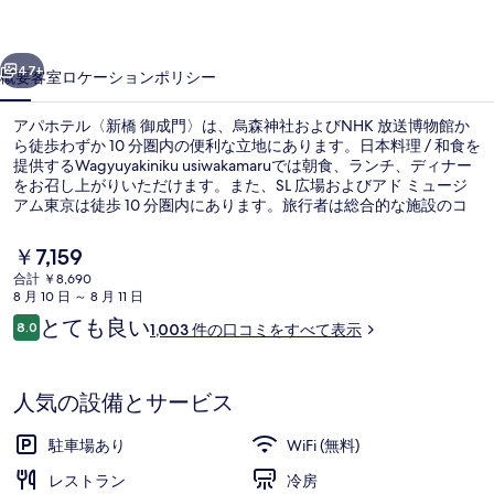
橋
前へ
次へ
御
47+
概要
客室
ロケーション
ポリシー
成
アパホテル〈新橋 御成門〉は、烏森神社およびNHK 放送博物館か
門〉
ら徒歩わずか 10 分圏内の便利な立地にあります。日本料理 / 和食を
提供するWagyuyakiniku usiwakamaruでは朝食、ランチ、ディナー
の
をお召し上がりいただけます。また、SL 広場およびアド ミュージ
写
アム東京は徒歩 10 分圏内にあります。旅行者は総合的な施設のコ
ンディションを評価しています。この宿泊施設からは歩いてすぐ公
真
共交通機関を利用できます。地下鉄 御成門駅までは 6 分、地下鉄
現
￥7,159
大門駅までは 6 分です。
在
ギ
合計 ￥8,690
の
8 月 10 日 ～ 8 月 11 日
施設の正面
ャ
料
口
とても良い
8.0
1,003 件の口コミをすべて表示
金
10段階中8.0
ラ
コ
は
ミ
￥7,159
リ
で
人気の設備とサービス
す
ー
駐車場あり
WiFi (無料)
レストラン
冷房