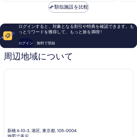
て
口
金
類似施設を比較
も
コ
は
素
ミ
￥7,865
晴
990
ら
件
ログインすると、対象となる割引や特典を確認できます。も
し
件
っとリワードを獲得して、もっと旅を満喫 !
い、
の
口
口
ログイン
無料で登録
コ
コ
ミ
ミ
周辺地域について
1,003
件
件
の
口
コ
ミ
新橋 6-10-3, 港区, 東京都, 105-0004
地図で表示