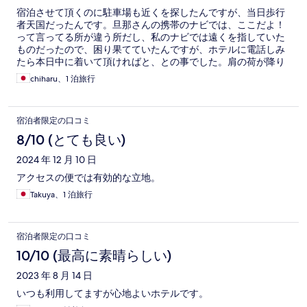
宿泊させて頂くのに駐車場も近くを探したんですが、当日歩行
者天国だったんです。旦那さんの携帯のナビでは、ここだよ！
って言ってる所が違う所だし、私のナビでは遠くを指していた
ものだったので、困り果てていたんですが、ホテルに電話しみ
たら本日中に着いて頂ければと、との事でした。肩の荷が降り
た思いでした。ホテルのフロントの方がまるで知り合いかの様
chiharu、1 泊旅行
で、助かりました。夜中に旦那さんが言うので気づいて、コイ
ンランドリーに行っても良く眠れました。朝ごはんが有名な焼
き肉さんの朝ごはんが食べれて、満足でした。またの機会に宜
宿泊者限定の口コミ
しくお願い致します。
8/10 (とても良い)
2024 年 12 月 10 日
アクセスの便では有効的な立地。
Takuya、1 泊旅行
宿泊者限定の口コミ
10/10 (最高に素晴らしい)
2023 年 8 月 14 日
いつも利用してますが心地よいホテルです。