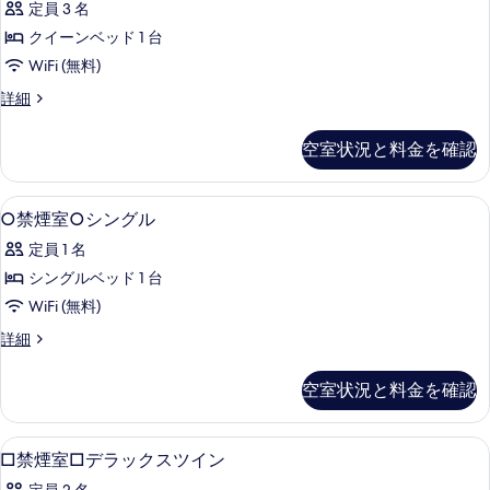
煙
べ
定員 3 名
リ
の
て
クイーンベッド 1 台
詳
ア
細
の
WiFi (無料)
ダ
写
ス
詳細
ブ
ー
真
ル
ペ
空室状況と料金を確認
を
リ
ル
ア
表
ー
ダ
○
羽毛の掛け布団、デスク、遮光カーテン、W
示
1
ブ
○禁煙室○シングル
ム
禁
ル
す
ク
定員 1 名
ル
煙
る
ー
イ
シングルベッド 1 台
室
ム
ー
WiFi (無料)
ク
○
イ
ン
○
詳細
シ
ー
禁
ベ
ン
ン
煙
空室状況と料金を確認
ッ
ベ
室
グ
ッ
○
ド
ル
ド
シ
□
羽毛の掛け布団、デスク、遮光カーテン、W
1
1
の
1
ン
□禁煙室□デラックスツイン
台
禁
台
グ
す