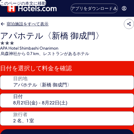
このページの本文に移動
アプリをダウンロード
宿泊施設をすべて表示
アパホテル〈新橋 御成門〉
3.0
APA Hotel Shimbashi Onarimon
つ
烏森神社から 0.7 km、レストランがあるホテル
星
宿
日付を選択して料金を確認
泊
施
目的地
設
日付
旅行者