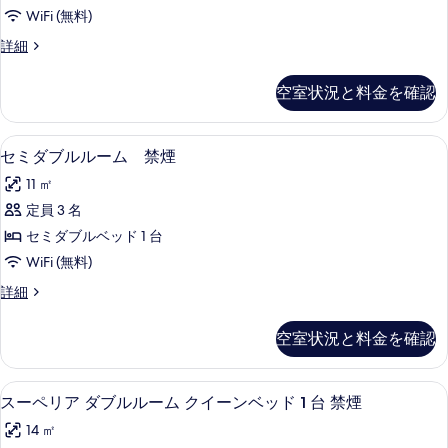
ル
真
WiFi (無料)
ー
を
シ
詳細
ム
ン
表
禁
グ
空室状況と料金を確認
示
ル
煙
ル
す
の
ー
セミダブルルーム 禁煙 | 羽毛の掛け布
セ
る
23
ム
セミダブルルーム 禁煙
す
ミ
禁
べ
11 ㎡
煙
ダ
の
て
定員 3 名
ブ
詳
の
セミダブルベッド 1 台
細
ル
写
WiFi (無料)
ル
真
セ
詳細
ー
ミ
を
ム
ダ
空室状況と料金を確認
表
ブ
禁
ル
示
煙
ル
スーペリア ダブルルーム クイーンベッド 
ス
す
24
ー
スーペリア ダブルルーム クイーンベッド 1 台 禁煙
の
ー
ム
る
す
14 ㎡
禁
ペ