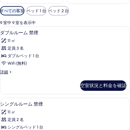
利
すべての客室
ベッド 1 台
ベッド 2 台
用
可
9 室中 9 室を表示中
能
ダブルルーム 禁煙 | 羽毛の掛け布団、デ
ダ
23
ダブルルーム 禁煙
な
ブ
客
11 ㎡
ル
室
定員 3 名
ル
の
ダブルベッド 1 台
ー
絞
WiFi (無料)
り
ム
ダ
詳細
込
禁
ブ
み
煙
ル
条
空室状況と料金を確認
ル
の
件
ー
す
ム
シングルルーム 禁煙 | 羽毛の掛け布団
シ
23
禁
シングルルーム 禁煙
べ
ン
煙
て
11 ㎡
の
グ
詳
の
定員 2 名
ル
細
写
シングルベッド 1 台