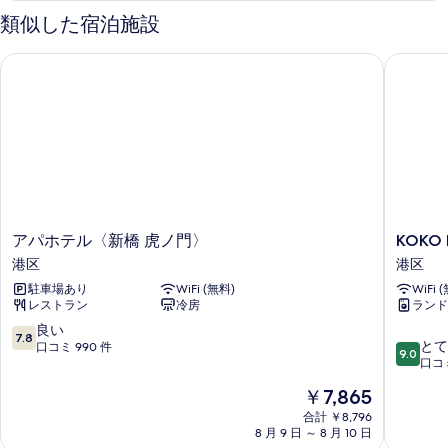
真
ム
ブ
類似した宿泊施設
を
ル
禁
ル
表
アパホテル〈新橋 虎ノ門〉
KOKO 
煙
ー
示
ム
の
す
禁
す
煙
る
の
べ
詳
て
細
の
写
ア
KOKO
アパホテル〈新橋 虎ノ門〉
KOKO
真
パ
HOTEL
港区
港区
を
ホ
新
駐車場あり
WiFi (無料)
WiFi 
テ
橋
表
レストラン
冷房
ランド
ル
御
示
〈新
成
10
良い
7.8
10
橋
門
とて
段
口コミ 990 件
す
9.0
段
虎
港
口コミ
階
る
階
ノ
区
中
現
￥7,865
中
門〉
7.8、
在
9.0、
港
合計 ￥8,796
良
の
8 月 9 日 ～ 8 月 10 日
と
区
い、
料