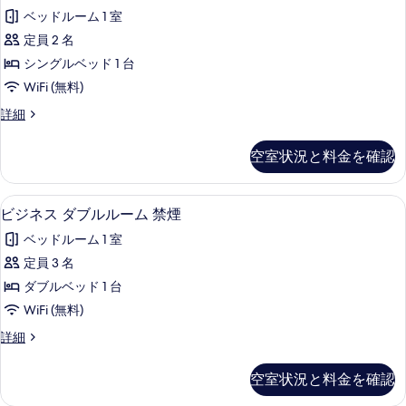
真
ネ
べ
の
ベッドルーム 1 室
を
ス
詳
て
定員 2 名
細
表
シ
の
シングルベッド 1 台
示
ン
写
WiFi (無料)
す
グ
真
ビ
詳細
る
ル
を
ジ
ル
ネ
表
空室状況と料金を確認
ス
ー
示
シ
ム
ン
す
ビジネス ダブルルーム 禁煙 | 羽毛の掛
ビ
16
グ
ビジネス ダブルルーム 禁煙
禁
る
ジ
ル
煙
ベッドルーム 1 室
ル
ネ
ー
の
定員 3 名
ス
ム
す
ダブルベッド 1 台
禁
ダ
煙
べ
WiFi (無料)
ブ
の
て
ビ
詳細
詳
ル
ジ
の
細
ル
ネ
空室状況と料金を確認
写
ス
ー
ダ