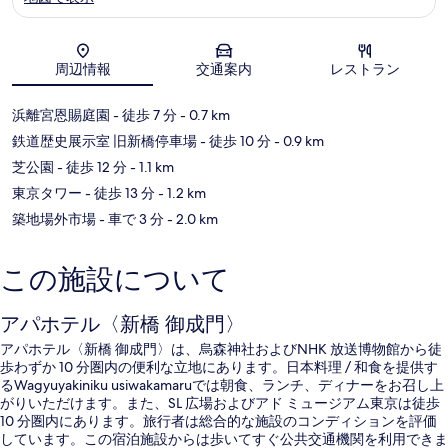
地図
周辺情報
交通案内
レストラン
浜離宮恩賜庭園
- 徒歩 7 分
- 0.7 km
鉄道歴史展示室 旧新橋停車場
- 徒歩 10 分
- 0.9 km
芝公園
- 徒歩 12 分
- 1.1 km
東京タワー
- 徒歩 13 分
- 1.2 km
築地場外市場
- 車で 3 分
- 2.0 km
この施設について
アパホテル〈新橋 御成門〉
アパホテル〈新橋 御成門〉は、烏森神社およびNHK 放送博物館から徒
歩わずか 10 分圏内の便利な立地にあります。日本料理 / 和食を提供す
るWagyuyakiniku usiwakamaruでは朝食、ランチ、ディナーをお召し上
がりいただけます。また、SL 広場およびアド ミュージアム東京は徒歩
10 分圏内にあります。旅行者は総合的な施設のコンディションを評価
しています。この宿泊施設からは歩いてすぐ公共交通機関を利用できま