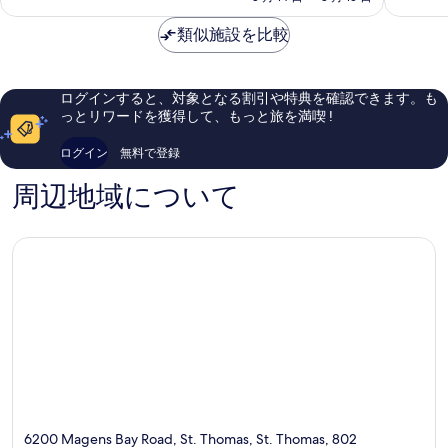
て
て
ビ
金
ト
リ
も
も
ュ
は
類似施設を比較
ゾ
良
素
ビ
ー
￥17,881
ー
い、
晴
の
ュ
ト
口
ら
詳
Charlott
コ
し
ー
ログインすると、対象となる割引や特典を確認できます。も
細
Amalie
ミ
い、
っとリワードを獲得して、もっと旅を満喫 !
の
1,090
口
件
コ
す
ログイン
無料で登録
件
ミ
べ
の
702
周辺地域について
て
口
件
コ
件
の
ミ
の
写
口
コ
真
ミ
を
表
示
す
る
6200 Magens Bay Road, St. Thomas, St. Thomas, 802