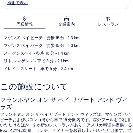
地図で表示
地図
周辺情報
交通案内
レストラン
マゲンズ ベイ ビーチ
- 徒歩 15 分
- 1.3 km
マゲンズ ベイ パーク
- 徒歩 15 分
- 1.3 km
メーゲンズベイ
- 徒歩 16 分
- 1.4 km
リトル マゲンズ
- 車で 3 分
- 2.1 km
ドレイクズシート
- 車で 6 分
- 2.4 km
この施設について
フランボヤン オン ザ ベイ リゾート アンド ヴィ
ラズ
フランボヤン オン ザ ベイ リゾート アンド ヴィラズは、マゲンズ ベイ
ビーチおよびボロンゴ湾から車で 15 分圏内です。屋外プールをご利用
いただけるほか、2 か所のレストランがあり、アメリカ料理を提供する
RooT 42では朝食、ランチ、ディナーをお召し上がりいただけます。プ