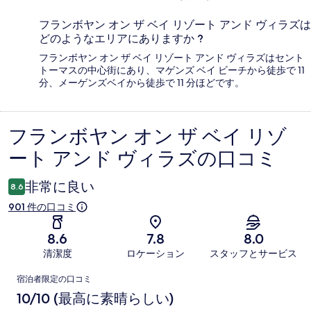
フランボヤン オン ザ ベイ リゾート アンド ヴィラズは
どのようなエリアにありますか ?
フランボヤン オン ザ ベイ リゾート アンド ヴィラズはセント
トーマスの中心街にあり、マゲンズ ベイ ビーチから徒歩で 11
分、メーゲンズベイから徒歩で 11 分ほどです。
フランボヤン オン ザ ベイ リゾ
口
ート アンド ヴィラズの口コミ
コ
ミ
非常に良い
8.6
901 件の口コミ
8.6
7.8
8.0
清潔度
ロケーション
スタッフとサービス
口
宿泊者限定の口コミ
コ
10/10 (最高に素晴らしい)