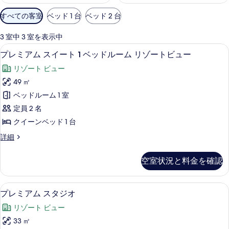
利
すべての客室
ベッド 1 台
ベッド 2 台
用
可
3 室中 3 室を表示中
能
プレミアム スイート 1 ベッドルー
プ
9
プレミアム スイート 1 ベッドルーム リゾートビュー
な
レ
客
リゾート ビュー
ミ
室
49 ㎡
ア
の
ベッドルーム 1 室
ム
絞
定員 2 名
り
ス
クイーンベッド 1 台
込
イ
み
プ
詳細
ー
レ
条
ト
ミ
件
空室状況と料金を確認
ア
1
ム
ベ
ス
アラーム付き時計、客室ごとに異なる
プ
8
イ
ッ
プレミアム スタジオ
レ
ー
ド
リゾート ビュー
ト
ミ
ル
1
33 ㎡
ア
ベ