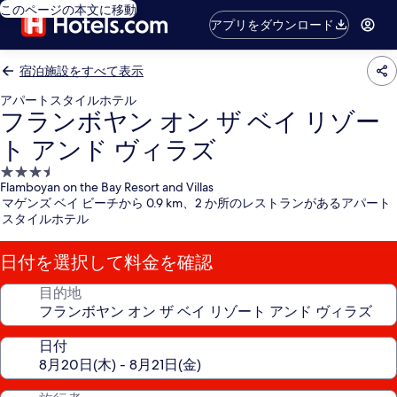
このページの本文に移動
アプリをダウンロード
宿泊施設をすべて表示
アパートスタイルホテル
フランボヤン オン ザ ベイ リゾー
ト アンド ヴィラズ
3.5
Flamboyan on the Bay Resort and Villas
つ
マゲンズ ベイ ビーチから 0.9 km、2 か所のレストランがあるアパート
星
スタイルホテル
宿
泊
日付を選択して料金を確認
施
設
目的地
日付