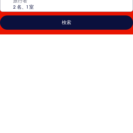
旅行者
検索
フ
ラ
ン