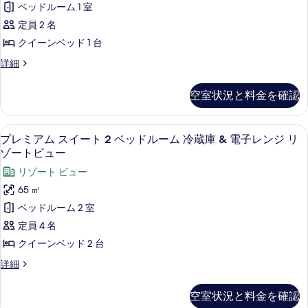
ー
ベッドルーム 1 室
ッ
ム
ム
ド
定員 2 名
ス
ル
リ
クイーンベッド 1 台
ー
タ
ゾ
ム
プ
詳細
ジ
リ
レ
ー
ゾ
オ
ミ
ト
空室状況と料金を確認
ー
ア
の
ト
ビ
ム
す
ビ
ス
ュ
プレミアム スイート 2 ベッドルーム
プ
ュ
7
タ
プレミアム スイート 2 ベッドルーム 冷蔵庫 & 電子レンジ リ
べ
ー
ー
レ
ジ
ゾートビュー
て
の
オ
の
ミ
リゾート ビュー
詳
の
の
す
ア
細
詳
65 ㎡
写
細
べ
ム
ベッドルーム 2 室
真
て
ス
定員 4 名
を
の
イ
クイーンベッド 2 台
表
写
ー
プ
詳細
示
真
ト
レ
す
ミ
を
2
空室状況と料金を確認
ア
る