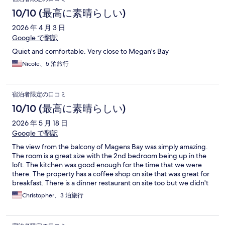
10/10 (最高に素晴らしい)
2026 年 4 月 3 日
Google で翻訳
Quiet and comfortable. Very close to Megan's Bay
Nicole、5 泊旅行
宿泊者限定の口コミ
10/10 (最高に素晴らしい)
2026 年 5 月 18 日
Google で翻訳
The view from the balcony of Magens Bay was simply amazing.
The room is a great size with the 2nd bedroom being up in the
loft. The kitchen was good enough for the time that we were
there. The property has a coffee shop on site that was great for
breakfast. There is a dinner restaurant on site too but we didn't
eat there. It is a beautiful property. Would definitely stay there
Christopher、3 泊旅行
again. The cat sanctuary onsite was a bonus as we love cats.