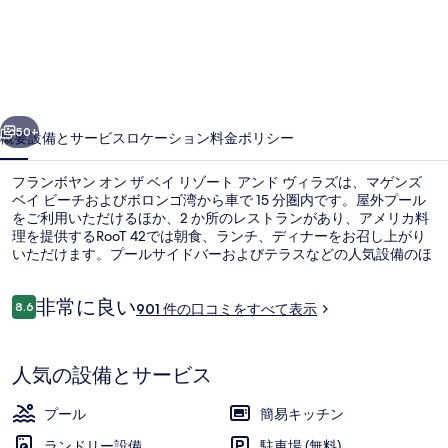
ボ
ヤ
ン
オ
前へ
次へ
ン
50+
概要
設備とサービス
ロケーション
料金
ポリシー
ザ
フランボヤン オン ザ ベイ リゾート アンド ヴィラズは、マゲンズ
ベ
ベイ ビーチおよびボロンゴ湾から車で 15 分圏内です。屋外プール
をご利用いただけるほか、2 か所のレストランがあり、アメリカ料
イ
理を提供するRooT 42では朝食、ランチ、ディナーをお召し上がり
リ
いただけます。プールサイドバーおよびテラスなどの人気設備のほ
か、アパートメントには冷蔵庫や電子レンジなど便利な設備が備わ
ゾ
っています。旅行者はプールや親切なスタッフを高く評価していま
口
非常に良い
す。
8.6
901 件の口コミをすべて表示
10段階中8.6
ー
コ
ミ
外観
ト
人気の設備とサービス
ア
ン
プール
簡易キッチン
ランドリー設備
駐車場 (無料)