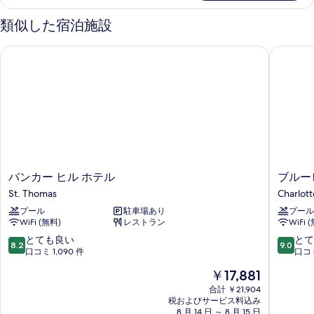
ベ
表
ム
ッ
ス
示
類似した宿泊施設
イ
ド
す
ー
バンカー ヒル ホテル
ブルービ
ル
る
ト
2
ー
ベ
ム
ッ
ド
冷
ル
蔵
ー
ム
庫
冷
&
蔵
バ
ブ
バンカー ヒル ホテル
ブルー
電
庫
ン
ル
St. Thomas
Charlott
&
子
カ
ー
電
プール
駐車場あり
プール
ー
ビ
レ
子
WiFi (無料)
レストラン
WiFi 
ヒ
ア
レ
ン
ル
ー
10
10
とても良い
とて
ン
8.2
9.0
ホ
ズ
段
段
口コミ 1,090 件
口コミ
ジ
ジ
テ
キ
階
階
リ
リ
現
￥17,881
ル
ャ
中
中
ゾ
在
St.
ッ
ゾ
8.2、
9.0、
合計 ￥21,904
ー
の
Thomas
税およびサービス料込み
ス
と
と
ー
ト
料
8 月 14 日 ～ 8 月 15 日
ル