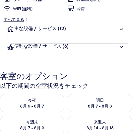
ド
ヴ
WiFi (無料)
冷房
ィ
すべて見る
ラ
主な設備 / サービス
(12)
ズ
便利な設備 / サービス
(6)
の
写
真
客室のオプション
ギ
ャ
以下の期間の空室状況をチェック
ラ
今夜 8月 6 - 8月 7 の空室状況をチェック
明日 8月 7 - 8月 8 の空室
今夜
明日
リ
8月 6 - 8月 7
8月 7 - 8月 8
ー
今週末 8月 7 - 8月 9 の空室状況をチェック
来週末 8月 14 - 8月 16 の
今週末
来週末
8月 7 - 8月 9
8月 14 - 8月 16