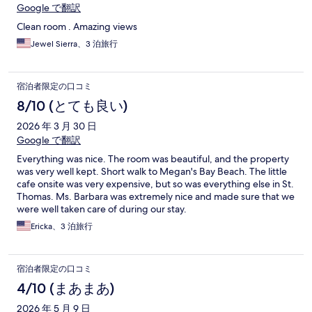
Google で翻訳
Clean room . Amazing views
Jewel Sierra、3 泊旅行
宿泊者限定の口コミ
8/10 (とても良い)
2026 年 3 月 30 日
Google で翻訳
Everything was nice. The room was beautiful, and the property
was very well kept. Short walk to Megan's Bay Beach. The little
cafe onsite was very expensive, but so was everything else in St.
Thomas. Ms. Barbara was extremely nice and made sure that we
were well taken care of during our stay.
Ericka、3 泊旅行
宿泊者限定の口コミ
4/10 (まあまあ)
2026 年 5 月 9 日