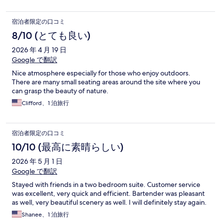
宿泊者限定の口コミ
8/10 (とても良い)
2026 年 4 月 19 日
Google で翻訳
Nice atmosphere especially for those who enjoy outdoors.
There are many small seating areas around the site where you
can grasp the beauty of nature.
Clifford、1 泊旅行
宿泊者限定の口コミ
10/10 (最高に素晴らしい)
2026 年 5 月 1 日
Google で翻訳
Stayed with friends in a two bedroom suite. Customer service
was excellent, very quick and efficient. Bartender was pleasant
as well, very beautiful scenery as well. I will definitely stay again.
Shanee、1 泊旅行