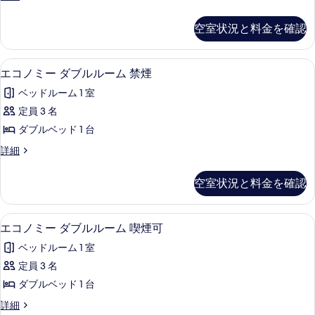
ド
禁
タ
煙
煙
シ
ン
空室状況と料金を確認
の
の
ダ
ン
詳
ー
す
細
グ
ド
デスク、ベッドシーツ
エ
べ
13
シ
エコノミー ダブルルーム 禁煙
ル
コ
ン
て
ル
ベッドルーム 1 室
グ
ノ
の
ル
ー
定員 3 名
ミ
写
ル
ム
ダブルベッド 1 台
ー
ー
真
ム
喫
エ
詳細
ダ
を
喫
コ
煙
煙
ブ
ノ
表
空室状況と料金を確認
可
可
ミ
ル
示
の
ー
の
詳
ル
す
ダ
デスク、ベッドシーツ
エ
す
細
13
ブ
エコノミー ダブルルーム 喫煙可
ー
る
コ
ル
べ
ム
ベッドルーム 1 室
ル
ノ
て
ー
禁
定員 3 名
ミ
の
ム
煙
ダブルベッド 1 台
禁
ー
写
煙
の
エ
詳細
ダ
真
の