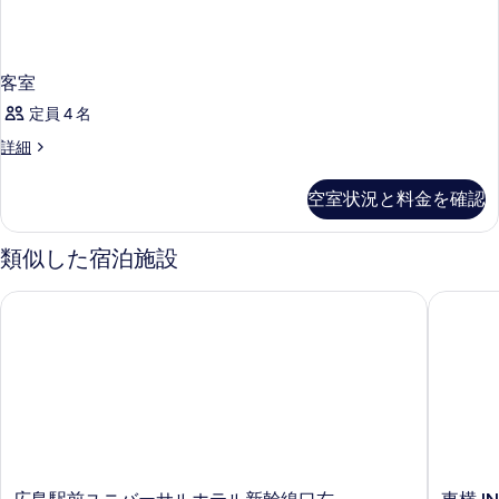
客室
定員 4 名
客
詳細
室
の
空室状況と料金を確認
詳
細
類似した宿泊施設
広島駅前ユニバーサルホテル新幹線口右
東横 IN
広
東