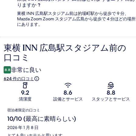
りますか ?
東横 INN 広島駅スタジアム前は的場町駅から徒歩で 9 分、
Mazda Zoom Zoom スタジアム広島から徒歩で 4 分ほどの場所
にあります。
東横 INN 広島駅スタジアム前の
口
口コミ
コ
ミ
非常に良い
8.8
624 件の口コミ
9.2
8.6
8.8
清潔度
設備とサービス
スタッフとサービス
口
宿泊者限定の口コミ
コ
10/10 (最高に素晴らしい)
ミ
2026 年 1 月 8 日
とても良いホテルと思います