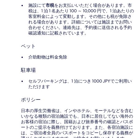
施設にて
市税
をお支払いいただく場合があります。市
税は、1 泊 1 名あたり 100 ～ 10,000 円で、1 泊あたりの
客室料金によって変動します。その他にも税が免除さ
れる場合があります。詳細については施設までお問い
合わせください。連絡先は、予約後に送信される予約
確認通知に記載されています。
ペット
介助動物は料金免除
駐車場
セルフパーキングは、1 泊につき 1000 JPYでご利用い
ただけます
ポリシー
日本の厚生労働省は、インやホテル、モーテルなどを含む
いかなる種類の宿泊施設でも、日本に​居住してない海外の
お客様の宿泊に際し、国籍および旅券番号の確認とパスポ
ートのご提示を義務付け​ております。また、各宿泊施設に
は、ご宿泊者全員のパスポートをコピーし保存する義務が