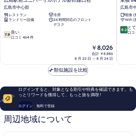
広島駅前ユニバーサルホテル新幹線口右
東横 I
島
横
広島市中心部
広島市
駅
INN
レストラン
冷房
朝食 (
前
広
ランドリー設備
24 時間対応のフロント
WiFi 
ユ
島
デスク
ニ
平
10
とて
8.2
10
バ
良い
和
段
口コミ
7.8
段
ー
口コミ 464 件
大
階
階
サ
通
中
現
￥8,026
中
ル
広
8.2、
在
7.8、
ホ
合計 ￥8,886
島
と
の
8 月 23 日 ～ 8 月 24 日
良
テ
市
て
料
い、
ル
中
も
金
類似施設を比較
口
新
心
良
は
コ
幹
部
い、
￥8,026
ミ
線
口
464
口
コ
ログインすると、対象となる割引や特典を確認できます。も
件
右
ミ
っとリワードを獲得して、もっと旅を満喫 !
件
広
643
の
島
件
ログイン
無料で登録
口
市
件
コ
中
の
周辺地域について
ミ
心
口
部
コ
ミ