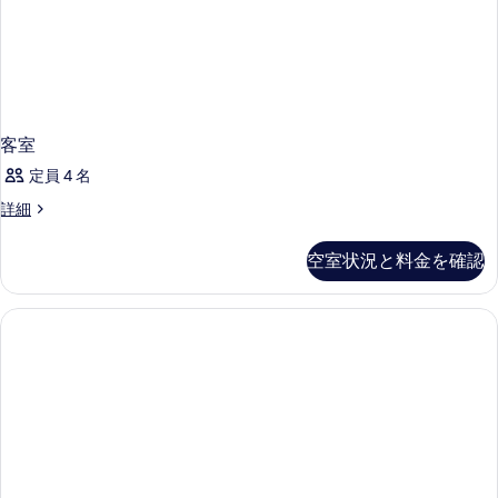
表
煙
す
の
示
べ
詳
す
細
て
る
の
写
客室
真
定員 4 名
を
客
詳細
表
室
示
の
空室状況と料金を確認
詳
す
細
る