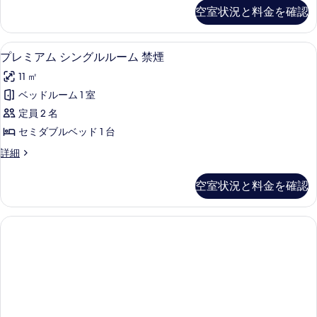
の
ツ
ン
表
空室状況と料金を確認
す
詳
ダ
イ
示
細
ー
べ
ン
す
ド
プレミアム シングルルーム 禁煙 | 
プ
て
14
ツ
プレミアム シングルルーム 禁煙
ル
る
レ
イ
の
ー
11 ㎡
ン
ミ
写
ル
ム
ベッドルーム 1 室
ア
真
ー
喫
定員 2 名
ム
ム
を
喫
煙
セミダブルベッド 1 台
シ
表
煙
可
プ
詳細
可
ン
示
レ
の
の
グ
ミ
す
詳
空室状況と料金を確認
す
ア
細
ル
る
ム
べ
ル
シ
て
ン
ー
グ
の
ム
ル
写
ル
禁
真
ー
煙
ム
を
禁
の