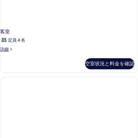
客室
定員 4 名
客
詳細
室
の
空室状況と料金を確認
詳
細