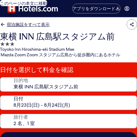
このページの本文に移動
アプリをダウンロード
宿泊施設をすべて表示
東横 INN 広島駅スタジアム前
3.0
Toyoko Inn Hiroshima-eki Stadium Mae
つ
Mazda Zoom Zoom スタジアム広島から徒歩圏内にあるホテル
星
宿
日付を選択して料金を確認
泊
施
目的地
設
日付
旅行者