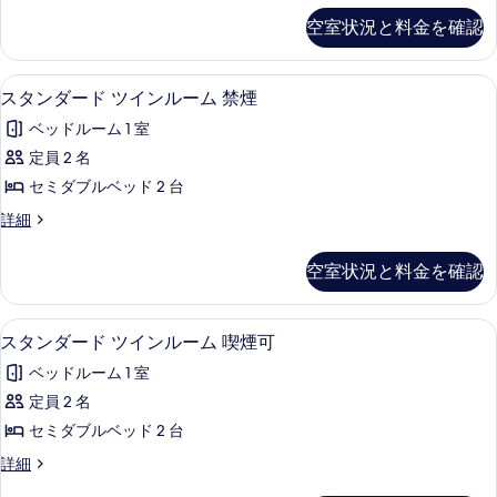
の
の
ダ
ン
示
空室状況と料金を確認
す
詳
ダ
ブ
す
細
ー
べ
ル
る
ド
デスク、ベッドシーツ
ス
て
14
ダ
スタンダード ツインルーム 禁煙
ル
タ
ブ
の
ー
ベッドルーム 1 室
ル
ン
写
ル
ム
定員 2 名
ダ
真
ー
喫
セミダブルベッド 2 台
ム
ー
を
喫
煙
ス
詳細
ド
表
煙
タ
可
可
ツ
ン
示
空室状況と料金を確認
の
の
ダ
イ
す
詳
ー
す
細
ン
る
ド
デスク、ベッドシーツ
ス
べ
14
ツ
スタンダード ツインルーム 喫煙可
ル
タ
イ
て
ー
ベッドルーム 1 室
ン
ン
の
ル
ム
定員 2 名
ダ
写
ー
禁
セミダブルベッド 2 台
ム
ー
真
禁
煙
ス
詳細
ド
を
煙
タ
の