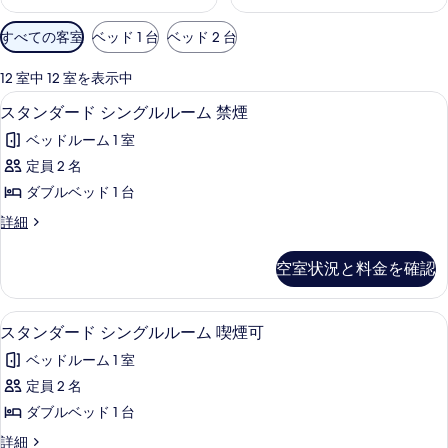
利
すべての客室
ベッド 1 台
ベッド 2 台
用
可
12 室中 12 室を表示中
能
デスク、ベッドシーツ
ス
13
スタンダード シングルルーム 禁煙
な
タ
客
ベッドルーム 1 室
ン
室
定員 2 名
ダ
の
ダブルベッド 1 台
ー
絞
ス
詳細
り
ド
タ
込
シ
ン
空室状況と料金を確認
み
ダ
ン
条
ー
グ
ド
件
デスク、ベッドシーツ
ス
13
シ
スタンダード シングルルーム 喫煙可
ル
タ
ン
ル
ベッドルーム 1 室
グ
ン
ル
ー
定員 2 名
ダ
ル
ム
ダブルベッド 1 台
ー
ー
ム
禁
ス
詳細