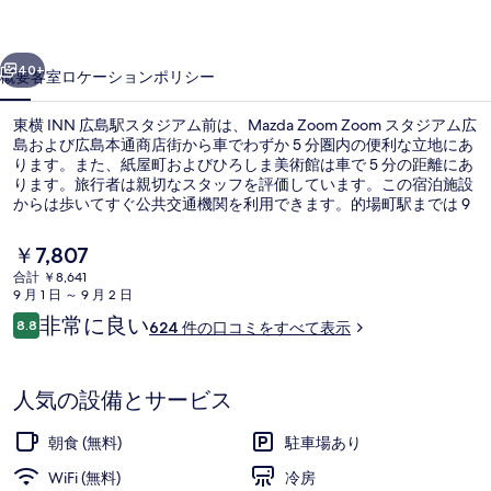
ス
前へ
次へ
タ
40+
概要
客室
ロケーション
ポリシー
ジ
東横 INN 広島駅スタジアム前は、Mazda Zoom Zoom スタジアム広
ア
島および広島本通商店街から車でわずか 5 分圏内の便利な立地にあ
ム
ります。また、紙屋町およびひろしま美術館は車で 5 分の距離にあ
ります。旅行者は親切なスタッフを評価しています。この宿泊施設
前
からは歩いてすぐ公共交通機関を利用できます。的場町駅までは 9
分、段原一丁目駅までは 11 分です。
の
現
￥7,807
写
在
合計 ￥8,641
の
9 月 1 日 ～ 9 月 2 日
真
フロント
料
口
非常に良い
8.8
624 件の口コミをすべて表示
金
10段階中8.8
ギ
コ
は
ミ
￥7,807
ャ
で
人気の設備とサービス
す
ラ
朝食 (無料)
駐車場あり
リ
WiFi (無料)
冷房
ー