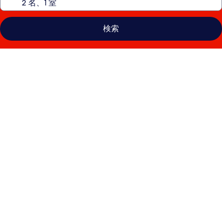
検索
ピ
ア
リ
ゾ