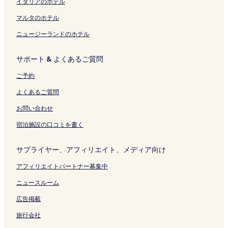
イタリアのホテル
リ
リ
ン
ン
マルタのホテル
ク
ク
ニュージーランドのホテル
サポート & よくあるご質問
ご予約
よくあるご質問
お問い合わせ
宿泊施設の口コミを書く
サプライヤー、アフィリエイト、メディア向け
アフィリエイトパートナー募集中
ニュースルーム
広告掲載
旅行会社