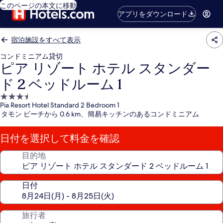
このページの本文に移動
アプリをダウンロード
宿泊施設をすべて表示
コンドミニアム貸切
ピア リゾート ホテル スタンダー
ド 2 ベッドルーム 1
3.5
Pia Resort Hotel Standard 2 Bedroom 1
つ
タモン ビーチから 0.6 km、簡易キッチンのあるコンドミニアム
星
宿
日付を選択して料金を確認
泊
施
目的地
設
日付
旅行者