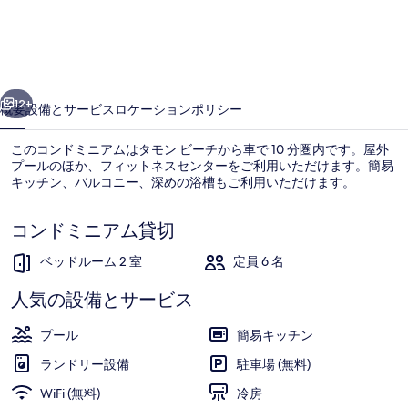
ー
ト
ホ
前へ
次へ
テ
12+
概要
設備とサービス
ロケーション
ポリシー
ル
このコンドミニアムはタモン ビーチから車で 10 分圏内です。屋外
ス
プールのほか、フィットネスセンターをご利用いただけます。簡易
キッチン、バルコニー、深めの浴槽もご利用いただけます。
タ
ン
コンドミニアム貸切
ダ
ベッドルーム 2 室
定員 6 名
ー
人気の設備とサービス
ロビー
ド
2
プール
簡易キッチン
ベ
ランドリー設備
駐車場 (無料)
ッ
WiFi (無料)
冷房