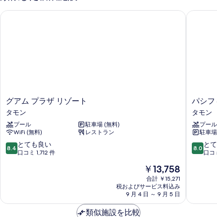
グアム プラザ リゾート
パシフィ
グ
パ
グアム プラザ リゾート
パシフ
ア
シ
タモン
タモン
ム
フ
プール
駐車場 (無料)
プール
プ
ィ
WiFi (無料)
レストラン
駐車場 
ラ
ッ
ザ
ク
10
10
とても良い
とて
8.4
8.0
リ
ア
段
段
口コミ 1,712 件
口コミ
ゾ
イ
階
階
現
￥13,758
ー
ラ
中
中
在
ト
ン
8.4、
8.0、
合計 ￥15,271
の
タ
税およびサービス料込み
ド
と
と
料
9 月 4 日 ～ 9 月 5 日
モ
ク
て
て
金
ン
ラ
も
も
は
類似施設を比較
ブ
良
良