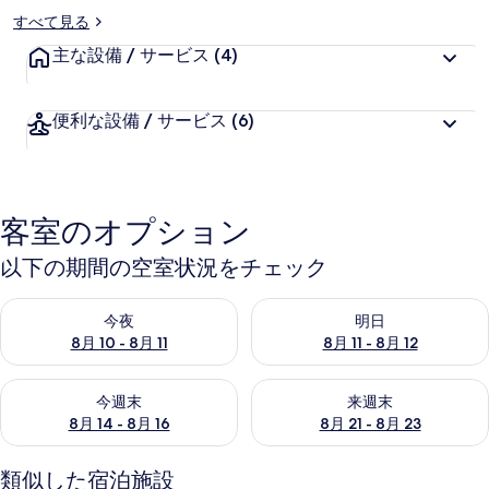
ド
すべて見る
ル
主な設備 / サービス
(4)
ー
ム
便利な設備 / サービス
(6)
1
の
写
客室のオプション
真
以下の期間の空室状況をチェック
ギ
今夜 8月 10 - 8月 11 の空室状況をチェック
明日 8月 11 - 8月 12 の空
ャ
今夜
明日
8月 10 - 8月 11
8月 11 - 8月 12
ラ
今週末 8月 14 - 8月 16 の空室状況をチェック
来週末 8月 21 - 8月 23 の
リ
今週末
来週末
8月 14 - 8月 16
8月 21 - 8月 23
ー
類似した宿泊施設