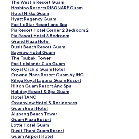
T
The Westin Resort Guam
h
H
Hoshino Resorts RISONARE Guam
e
o
H
Hotel Nikko Guam
W
s
o
H
Hyatt Regency Guam
e
h
t
y
P
Pacific Star Resort and Spa
s
i
e
a
a
P
Pia Resort Hotel Corner 2 Bedroom 2
t
n
l
t
c
i
P
Pia Resort Hotel 3 Bedroom
i
o
N
t
i
a
i
G
Grand Plaza Hotel
n
R
i
R
f
R
a
r
D
Dusit Beach Resort Guam
R
e
k
e
i
e
R
a
u
B
Bayview Hotel Guam
e
s
k
g
c
s
e
n
s
a
T
The Tsubaki Tower
s
o
o
e
S
o
s
d
i
y
h
P
Pacific Islands Club Guam
o
r
G
n
t
r
o
P
t
v
e
a
R
Royal Orchid Guam Hotel
r
t
u
c
a
t
r
l
B
i
T
c
o
C
Crowne Plaza Resort Guam by IHG
t
s
a
y
r
H
t
a
e
e
s
i
y
r
R
Rihga Royal Laguna Guam Resort
G
R
m
G
R
o
H
z
a
w
u
f
a
o
i
H
Hilton Guam Resort And Spa
u
I
の
u
e
t
o
a
c
H
b
i
l
w
h
i
H
Holiday Resort & Spa Guam
a
S
ペ
a
s
e
t
H
h
o
a
c
O
n
g
l
o
H
Hotel TANO
m
O
ー
m
o
l
e
o
R
t
k
I
r
e
a
t
l
o
O
Oceanview Hotel & Residences
の
N
ジ
の
r
C
l
t
e
e
i
s
c
P
R
o
i
t
c
G
Guam Reef Hotel
ペ
A
を
ペ
t
o
3
e
s
l
T
l
h
l
o
n
d
e
e
u
A
Alupang Beach Tower
ー
R
開
ー
a
r
B
l
o
G
o
a
i
a
y
G
a
l
a
a
l
G
Guam Plaza Resort
ジ
E
く
ジ
n
n
e
の
r
u
w
n
d
z
a
u
y
T
n
m
u
u
L
Lotte Hotel Guam
を
G
リ
を
d
e
d
ペ
t
a
e
d
G
a
l
a
R
A
v
R
p
a
o
D
Dusit Thani Guam Resort
開
u
ン
開
S
r
r
ー
G
m
r
s
u
R
L
m
e
N
i
e
a
m
t
u
G
Guam Airport Hotel