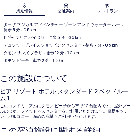
地図
周辺情報
交通案内
レストラン
ターザ マジカル アドベンチャー ゾーン アンド ウォーター パーク
-
徒歩 5 分
- 0.5 km
T ギャラリア バイ DFS
- 徒歩 5 分
- 0.5 km
デュシットプレイスショッピングセンター
- 徒歩 7 分
- 0.6 km
タモン サンズ プラザ
- 徒歩 12 分
- 1.0 km
タモン ビーチ
- 車で 2 分
- 1.5 km
この施設について
ピア リゾート ホテル スタンダード 2 ベッドルー
ム 1
このコンドミニアムはタモン ビーチから車で 10 分圏内です。屋外プー
ルのほか、フィットネスセンターをご利用いただけます。簡易キッチ
ン、バルコニー、深めの浴槽もご利用いただけます。
この宿泊施設に関する詳細