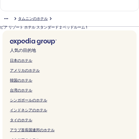
く
a
ク
く
p
2
o
ジ
u
の
の
C
a
e
a
R
s
O
e
e
n
P
t
s
u
リ
m
リ
a
B
o
を
a
ペ
ペ
l
m
s
g
e
o
の
w
f
g
l
e
i
a
ン
の
ン
の
e
m
開
m
ー
ー
u
H
o
u
s
r
ペ
H
H
B
a
H
t
m
タムニンのホテル
ク
ペ
ク
ペ
d
の
く
の
ジ
ジ
b
o
r
n
o
t
ー
o
o
e
z
o
T
A
ー
ー
r
ペ
リ
ペ
を
を
G
t
t
a
r
&
ジ
t
t
a
a
t
h
i
ピア リゾート ホテル スタンダード 2 ベッドルーム 1
ジ
ジ
o
ー
ン
ー
開
開
u
e
G
G
t
S
を
e
e
c
R
e
a
r
を
を
o
ジ
ク
ジ
く
く
a
l
u
u
A
p
開
l
l
h
e
l
n
p
開
開
m
を
を
リ
リ
m
の
a
a
n
a
く
&
の
T
s
G
i
o
く
く
2
開
開
ン
ン
の
ペ
m
m
d
G
リ
R
ペ
o
o
u
G
r
人気の目的地
リ
リ
の
く
く
ク
ク
ペ
ー
b
R
S
u
ン
e
ー
w
r
a
u
t
ン
ン
ペ
リ
リ
ー
ジ
y
e
p
a
ク
s
ジ
e
t
m
a
H
日本のホテル
ク
ク
ー
ン
ン
ジ
を
I
s
a
m
i
を
r
の
の
m
o
ジ
ク
ク
を
開
H
o
の
の
d
開
の
ペ
ペ
R
t
アメリカのホテル
を
開
く
G
r
ペ
ペ
e
く
ペ
ー
ー
e
e
開
く
リ
の
t
ー
ー
n
リ
ー
ジ
ジ
s
l
韓国のホテル
く
リ
ン
ペ
の
ジ
ジ
c
ン
ジ
を
を
o
の
台湾のホテル
リ
ン
ク
ー
ペ
を
を
e
ク
を
開
開
r
ペ
ン
ク
ジ
ー
開
開
s
開
く
く
t
ー
シンガポールのホテル
ク
を
ジ
く
く
の
く
リ
リ
の
ジ
開
を
リ
リ
ペ
リ
ン
ン
ペ
を
インドネシアのホテル
く
開
ン
ン
ー
ン
ク
ク
ー
開
リ
く
ク
ク
ジ
ク
ジ
く
タイのホテル
ン
リ
を
を
リ
アラブ首長国連邦のホテル
ク
ン
開
開
ン
ク
く
く
ク