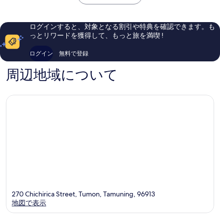
￥13,758
グ
い、
い、
ア
口
口
ム
コ
コ
ログインすると、対象となる割引や特典を確認できます。も
タ
ミ
ミ
っとリワードを獲得して、もっと旅を満喫 !
モ
1,712
1,251
ン
件
件
ログイン
無料で登録
件
件
の
の
周辺地域について
口
口
コ
コ
ミ
ミ
270 Chichirica Street, Tumon, Tamuning, 96913
地図で表示