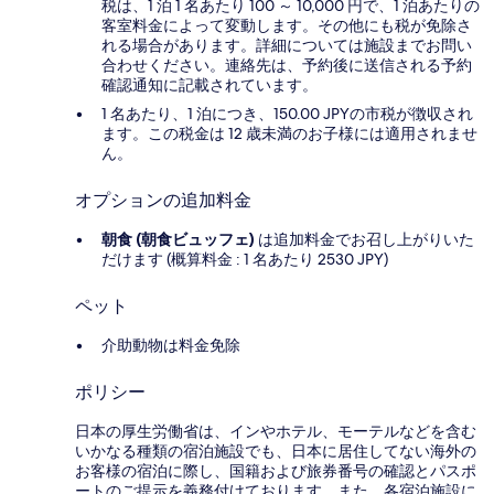
税は、1 泊 1 名あたり 100 ～ 10,000 円で、1 泊あたりの
客室料金によって変動します。その他にも税が免除さ
れる場合があります。詳細については施設までお問い
合わせください。連絡先は、予約後に送信される予約
確認通知に記載されています。
1 名あたり、1 泊につき、150.00 JPYの市税が徴収され
ます。この税金は 12 歳未満のお子様には適用されませ
ん。
オプションの追加料金
朝食 (朝食ビュッフェ)
は追加料金でお召し上がりいた
だけます (概算料金 : 1 名あたり 2530 JPY)
ペット
介助動物は料金免除
ポリシー
日本の厚生労働省は、インやホテル、モーテルなどを含む
いかなる種類の宿泊施設でも、日本に​居住してない海外の
お客様の宿泊に際し、国籍および旅券番号の確認とパスポ
ートのご提示を義務付け​ております。また、各宿泊施設に