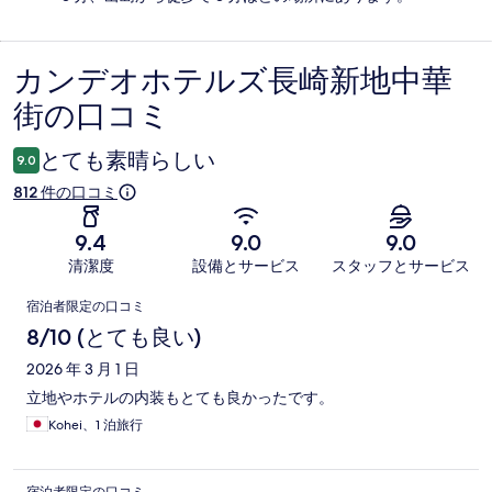
カンデオホテルズ長崎新地中華
口
街の口コミ
コ
ミ
とても素晴らしい
9.0
812 件の口コミ
9.4
9.0
9.0
清潔度
設備とサービス
スタッフとサービス
口
宿泊者限定の口コミ
コ
8/10 (とても良い)
ミ
2026 年 3 月 1 日
立地やホテルの内装もとても良かったです。
Kohei、1 泊旅行