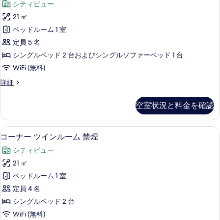
写
シティビュー
の
ン
詳
真
21 ㎡
ル
細
を
ベッドルーム 1 室
ー
表
定員 5 名
ム
示
シングルベッド 2 台およびシングルソファーベッド 1 台
ソ
す
WiFi (無料)
フ
る
ツ
詳細
ァ
イ
ベ
ン
空室状況と料金を確認
ル
ッ
ー
ド
ム
遮光カーテン、WiFi (無料)、ベッドシ
コ
7
ソ
コーナー ツインルーム 禁煙
付
ー
フ
禁
シティビュー
ァ
ナ
ベ
煙
21 ㎡
ー
ッ
の
ベッドルーム 1 室
ド
ツ
付
す
定員 4 名
イ
禁
べ
シングルベッド 2 台
煙
ン
て
WiFi (無料)
の