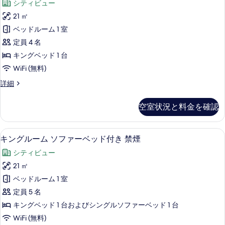
ベ
シティビュー
ー
グ
ム
ッ
21 ㎡
ル
ソ
ド
ベッドルーム 1 室
フ
ー
ァ
付
定員 4 名
ム
ベ
禁
キングベッド 1 台
ッ
禁
煙
WiFi (無料)
ド
煙
付
の
キ
詳細
禁
の
ン
す
煙
す
グ
の
空室状況と料金を確認
べ
ル
べ
詳
ー
て
細
て
ム
遮光カーテン、WiFi (無料)、ベッドシ
キ
の
6
禁
キングルーム ソファーベッド付き 禁煙
の
ン
煙
写
写
シティビュー
の
グ
真
詳
真
21 ㎡
ル
を
細
を
ベッドルーム 1 室
ー
表
表
定員 5 名
ム
示
示
キングベッド 1 台およびシングルソファーベッド 1 台
ソ
す
す
WiFi (無料)