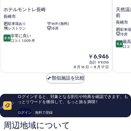
細
写
ホ
天
ホテルモントレ長崎
天然温
真
テ
然
前
長崎市
を
ル
温
長崎市
駐車場あり
WiFi (無料)
モ
泉
表
レストラン
冷房
ン
鶴
駐車場
示
冷房
ト
港
10
非常に良い
8.8
レ
の
段
口コミ 1,005 件
す
10
最高
9.4
長
湯
階
段
口コミ
る
崎
ド
中
階
現
￥6,946
長
ー
8.8、
中
在
崎
ミ
非
9.4、
合計 ￥9,016
の
市
ー
常
8 月 16 日 ～ 8 月 17 日
最
料
イ
に
高
金
ン
良
類似施設を比較
に
は
PREMI
い、
素
￥6,946
長
口
晴
崎
コ
ら
ログインすると、対象となる割引や特典を確認できます。も
駅
ミ
し
っとリワードを獲得して、もっと旅を満喫 !
前
1,005
い、
長
件
口
ログイン
無料で登録
崎
件
コ
市
の
ミ
周辺地域について
口
970
コ
件