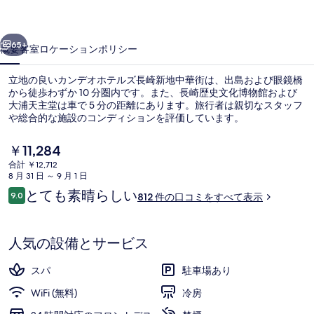
ル
前へ
次へ
ズ
65+
概要
客室
ロケーション
ポリシー
長
立地の良いカンデオホテルズ長崎新地中華街は、出島および眼鏡橋
崎
から徒歩わずか 10 分圏内です。また、長崎歴史文化博物館および
大浦天主堂は車で 5 分の距離にあります。旅行者は親切なスタッフ
新
や総合的な施設のコンディションを評価しています。
地
現
￥11,284
中
在
合計 ￥12,712
の
華
8 月 31 日 ～ 9 月 1 日
料
口
とても素晴らしい
9.0
大浴場
街
812 件の口コミをすべて表示
金
10段階中9.0
コ
は
の
ミ
￥11,284
で
人気の設備とサービス
写
す
真
スパ
駐車場あり
ギ
WiFi (無料)
冷房
ャ