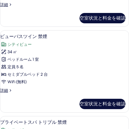
フ
る
る
キ
詳細
ァ
ン
ー
グ
空室状況と料金を確認
ル
ベ
ー
ッ
ム
ビューバスツイン 禁煙 | 遮光カーテン、
ビ
7
ソ
ビューバスツイン 禁煙
ド
ュ
フ
付
シティビュー
ァ
ー
ー
き
34 ㎡
バ
ベ
禁
ベッドルーム 1 室
ッ
ス
ド
煙
定員 5 名
ツ
付
の
セミダブルベッド 2 台
き
イ
す
WiFi (無料)
禁
ン
煙
べ
ビ
詳細
の
禁
ュ
て
詳
煙
ー
細
空室状況と料金を確認
の
バ
の
ス
写
す
ツ
プライベートスパ トリプル 禁煙 | 遮光
プ
真
8
イ
プライベートスパ トリプル 禁煙
べ
ラ
ン
を