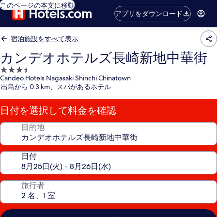
このページの本文に移動
アプリをダウンロード
宿泊施設をすべて表示
カンデオホテルズ長崎新地中華街
3.5
Candeo Hotels Nagasaki Shinchi Chinatown
つ
出島から 0.3 km、スパがあるホテル
星
宿
日付を選択して料金を確認
泊
施
目的地
設
日付
旅行者