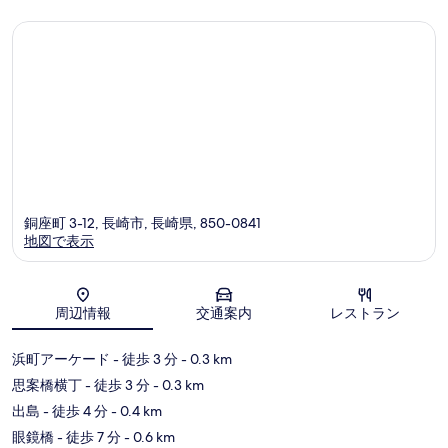
ミ
件
の
口
コ
ミ
銅座町 3-12, 長崎市, 長崎県, 850-0841
地図で表示
地図
周辺情報
交通案内
レストラン
浜町アーケード
- 徒歩 3 分
- 0.3 km
思案橋横丁
- 徒歩 3 分
- 0.3 km
出島
- 徒歩 4 分
- 0.4 km
眼鏡橋
- 徒歩 7 分
- 0.6 km