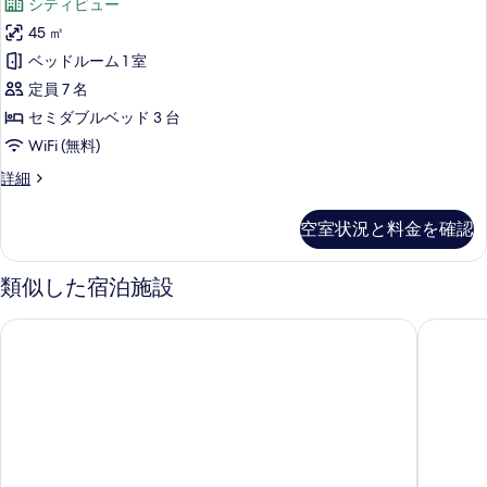
て
シティビュー
禁
イ
表
煙
の
45 ㎡
ベ
示
の
写
ベッドルーム 1 室
詳
ー
す
細
真
定員 7 名
ト
る
を
セミダブルベッド 3 台
ス
表
WiFi (無料)
パ
示
プ
詳細
ト
ラ
す
リ
イ
空室状況と料金を確認
る
ベ
プ
ー
ル
ト
類似した宿泊施設
ス
禁
パ
ホテルモントレ長崎
天然温泉
煙
ト
リ
の
プ
す
ル
禁
べ
煙
て
の
の
詳