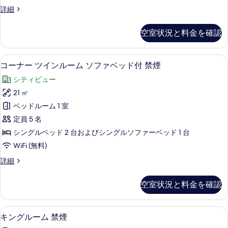
ル
詳
の
コ
詳細
細
ー
ー
写
ム
ナ
空室状況と料金を確認
真
ー
禁
ツ
を
煙
イ
遮光カーテン、WiFi (無料)、ベッドシ
コ
表
7
ン
コーナー ツインルーム ソファベッド付 禁煙
の
ー
ル
示
す
シティビュー
ー
ナ
す
ム
べ
21 ㎡
ー
る
禁
て
ベッドルーム 1 室
煙
ツ
の
の
定員 5 名
イ
詳
写
シングルベッド 2 台およびシングルソファーベッド 1 台
細
ン
真
WiFi (無料)
ル
を
コ
詳細
ー
ー
表
ム
ナ
空室状況と料金を確認
示
ー
ソ
ツ
す
フ
イ
遮光カーテン、WiFi (無料)、ベッドシ
キ
る
6
ン
キングルーム 禁煙
ァ
ン
ル