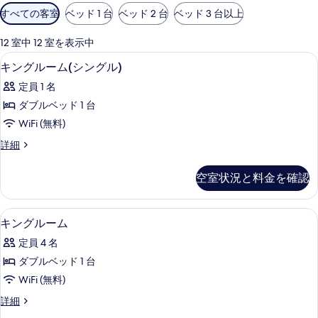
利
すべての客室
ベッド 1 台
ベッド 2 台
ベッド 3 台以上
用
可
12 室中 12 室を表示中
能
遮光カーテン、WiFi (無料)、ベッドシ
キ
1
キングルーム(シングル)
な
ン
客
定員 1 名
グ
室
ダブルベッド 1 台
ル
の
WiFi (無料)
ー
絞
キ
詳細
り
ム
ン
込
(シ
グ
空室状況と料金を確認
み
ル
ン
条
ー
グ
ム
件
遮光カーテン、WiFi (無料)、ベッドシ
キ
1
(シ
キングルーム
ル)
ン
ン
の
定員 4 名
グ
グ
ル)
す
ダブルベッド 1 台
ル
の
べ
WiFi (無料)
詳
ー
細
て
キ
詳細
ム
ン