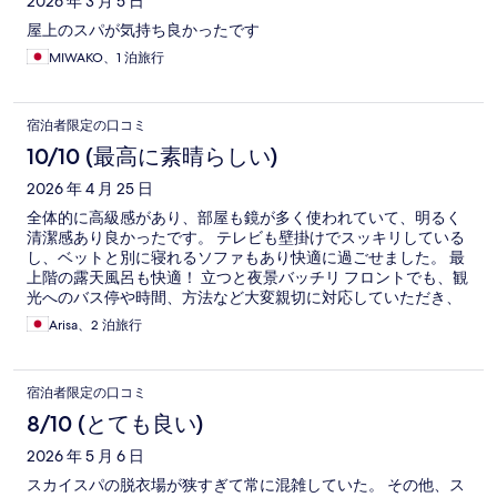
2026 年 3 月 5 日
屋上のスパが気持ち良かったです
MIWAKO、1 泊旅行
宿泊者限定の口コミ
10/10 (最高に素晴らしい)
2026 年 4 月 25 日
全体的に高級感があり、部屋も鏡が多く使われていて、明るく
清潔感あり良かったです。 テレビも壁掛けでスッキリしている
し、ベットと別に寝れるソファもあり快適に過ごせました。 最
上階の露天風呂も快適！ 立つと夜景バッチリ フロントでも、観
光へのバス停や時間、方法など大変親切に対応していただき、
良い旅行になりました。 朝食も美味しいし、清潔感あり大満足
Arisa、2 泊旅行
でした。
宿泊者限定の口コミ
8/10 (とても良い)
2026 年 5 月 6 日
スカイスパの脱衣場が狭すぎて常に混雑していた。 その他、ス