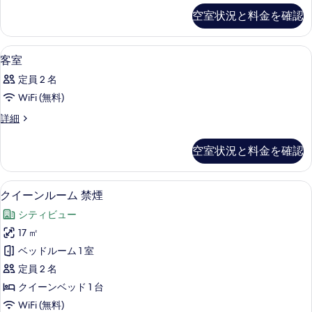
の
の
グ
空室状況と料金を確認
写
ル
す
ー
真
べ
ム
プール
客
を
1
の
客室
て
室
詳
表
の
定員 2 名
細
の
示
写
WiFi (無料)
す
す
真
客
詳細
べ
る
室
を
て
の
空室状況と料金を確認
表
詳
の
細
示
写
クイーンルーム 禁煙 | 遮光カーテン、W
ク
す
7
クイーンルーム 禁煙
真
イ
る
を
シティビュー
ー
表
17 ㎡
ン
示
ベッドルーム 1 室
ル
す
定員 2 名
ー
る
クイーンベッド 1 台
ム
WiFi (無料)