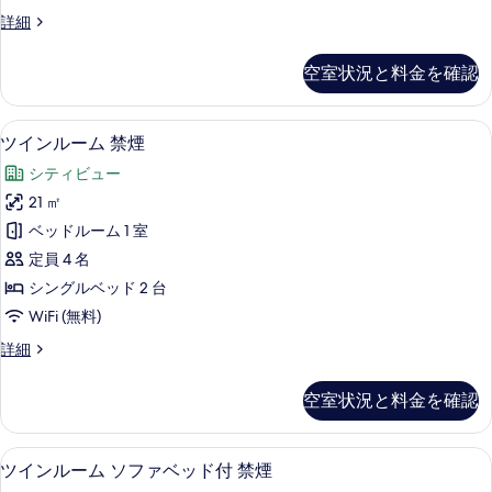
禁
ク
詳細
煙
イ
の
ー
空室状況と料金を確認
ン
す
ル
べ
ー
遮光カーテン、WiFi (無料)、ベッドシ
ツ
9
ム
ツインルーム 禁煙
て
イ
禁
の
シティビュー
煙
ン
の
写
21 ㎡
ル
詳
真
ベッドルーム 1 室
細
ー
を
定員 4 名
ム
表
シングルベッド 2 台
禁
示
WiFi (無料)
煙
す
ツ
詳細
の
イ
る
す
ン
空室状況と料金を確認
ル
べ
ー
て
ム
遮光カーテン、WiFi (無料)、ベッドシ
ツ
9
禁
ツインルーム ソファベッド付 禁煙
の
イ
煙