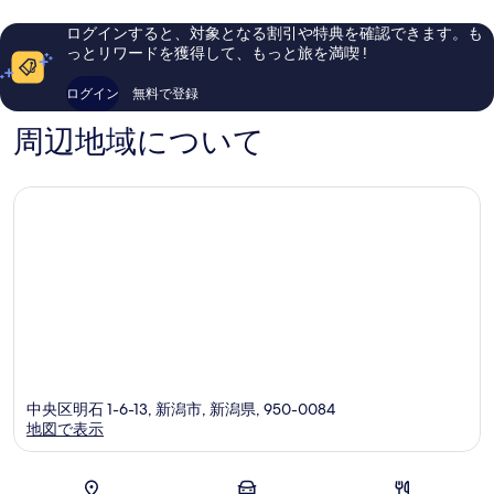
い、
て
口
口
コ
の
ログインすると、対象となる割引や特典を確認できます。も
コ
ミ
っとリワードを獲得して、もっと旅を満喫 !
写
ミ
471
721
件
真
ログイン
無料で登録
件
件
を
件
の
周辺地域について
の
口
表
口
コ
示
コ
ミ
ミ
す
る
中央区明石 1-6-13, 新潟市, 新潟県, 950-0084
地図で表示