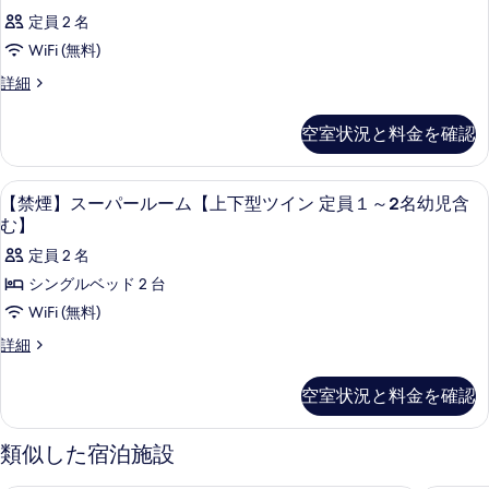
１
の
定員 2 名
詳
台】
細
WiFi (無料)
の
客
詳細
す
室
べ
の
空室状況と料金を確認
詳
て
細
の
デスク、WiFi (無料)
【禁
1
写
【禁煙】スーパールーム【上下型ツイン 定員１～2名幼児含
煙】
む】
真
ス
定員 2 名
を
ー
シングルベッド 2 台
表
パ
WiFi (無料)
示
ー
す
【禁
詳細
ル
煙】
る
ス
ー
空室状況と料金を確認
ー
ム
パ
ー
【上
類似した宿泊施設
ル
下
ー