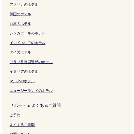
アメリカのホテル
を
リ
の
ク
ク
n
ペ
ン
を
を
ジ
の
u
E
t
i
-
開
ン
ペ
g
ー
ク
開
開
を
ペ
r
k
a
g
A
韓国のホテル
く
ク
ー
t
ジ
く
く
開
ー
u
i
K
a
d
リ
ジ
h
を
リ
リ
く
ジ
m
m
a
t
u
台湾のホテル
ン
を
e
開
ン
ン
リ
を
a
a
m
a
l
ク
開
E
く
ク
ク
ン
開
c
e
e
の
t
シンガポールのホテル
く
c
リ
ク
く
h
の
d
ペ
O
リ
h
ン
リ
i
ペ
a
ー
n
インドネシアのホテル
ン
i
ク
ン
の
ー
の
ジ
l
タイのホテル
ク
g
ク
ペ
ジ
ペ
を
y
o
ー
を
ー
開
の
アラブ首長国連邦のホテル
P
ジ
開
ジ
く
ペ
l
を
く
を
リ
ー
イタリアのホテル
a
開
リ
開
ン
ジ
i
く
ン
く
ク
を
マルタのホテル
n
リ
ク
リ
開
ニュージーランドのホテル
a
ン
ン
く
n
ク
ク
リ
d
ン
サポート & よくあるご質問
t
ク
h
ご予約
e
Y
よくあるご質問
a