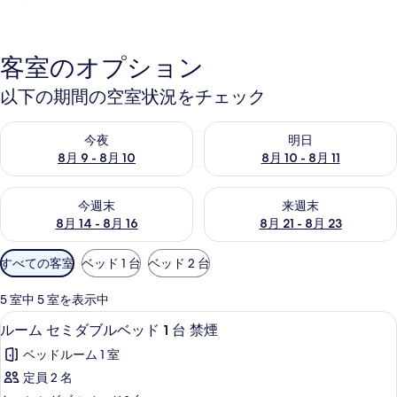
客室のオプション
以下の期間の空室状況をチェック
今夜 8月 9 - 8月 10 の空室状況をチェック
明日 8月 10 - 8月 11 の空
今夜
明日
8月 9 - 8月 10
8月 10 - 8月 11
今週末 8月 14 - 8月 16 の空室状況をチェック
来週末 8月 21 - 8月 23 の
今週末
来週末
8月 14 - 8月 16
8月 21 - 8月 23
利
すべての客室
ベッド 1 台
ベッド 2 台
用
可
5 室中 5 室を表示中
能
デスク、WiFi (無料)
ル
2
ルーム セミダブルベッド 1 台 禁煙
な
ー
客
ベッドルーム 1 室
ム
室
定員 2 名
セ
の