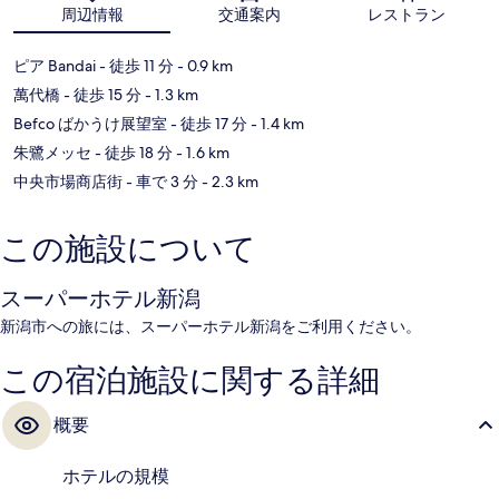
地図
周辺情報
交通案内
レストラン
ピア Bandai
- 徒歩 11 分
- 0.9 km
萬代橋
- 徒歩 15 分
- 1.3 km
Befco ばかうけ展望室
- 徒歩 17 分
- 1.4 km
朱鷺メッセ
- 徒歩 18 分
- 1.6 km
中央市場商店街
- 車で 3 分
- 2.3 km
この施設について
スーパーホテル新潟
新潟市への旅には、スーパーホテル新潟をご利用ください。
この宿泊施設に関する詳細
概要
ホテルの規模