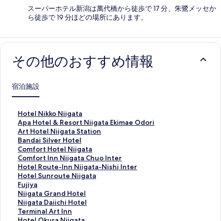
スーパーホテル新潟は萬代橋から徒歩で 17 分、朱鷺メッセか
ら徒歩で 19 分ほどの場所にあります。
その他のおすすめ情報
宿泊施設
H
Hotel Nikko Niigata
o
A
Apa Hotel & Resort Niigata Ekimae Odori
t
p
A
Art Hotel Niigata Station
e
a
r
B
Bandai Silver Hotel
l
H
t
a
C
Comfort Hotel Niigata
N
o
H
n
o
C
Comfort Inn Niigata Chuo Inter
i
t
o
d
m
o
H
Hotel Route-Inn Niigata-Nishi Inter
k
e
t
a
f
m
o
H
Hotel Sunroute Niigata
k
l
e
i
o
f
t
o
F
Fujiya
o
&
l
S
r
o
e
t
u
N
Niigata Grand Hotel
N
R
N
i
t
r
l
e
j
i
N
Niigata Daiichi Hotel
i
e
i
l
H
t
R
l
i
i
i
T
Terminal Art Inn
i
s
i
v
o
I
o
S
y
g
i
e
H
Hotel Okura Niigata