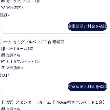
セミダブルベッド 1 台
ミ
絞
WiFi (無料)
り
ダ
ル
詳細
込
ブ
ー
み
ル
ム
条
空室状況と料金を確認
セ
ベ
件
ミ
ッ
ダ
デスク、WiFi (無料)
ル
2
ブ
ルーム セミダブルベッド 1 台 喫煙可
ド
ー
ル
1
ベッドルーム 1 室
ベ
ム
台
ッ
定員 2 名
セ
ド
禁
セミダブルベッド 1 台
1
ミ
煙
台
WiFi (無料)
ダ
禁
の
ル
詳細
煙
ブ
ー
す
の
ル
ム
詳
べ
空室状況と料金を確認
セ
細
ベ
て
ミ
ッ
ダ
の
デスク、WiFi (無料)
【喫
2
ブ
【喫煙】スタンダードルーム【140cm幅ダブルベッド１台】
ド
写
煙】
ル
1
定員 2 名