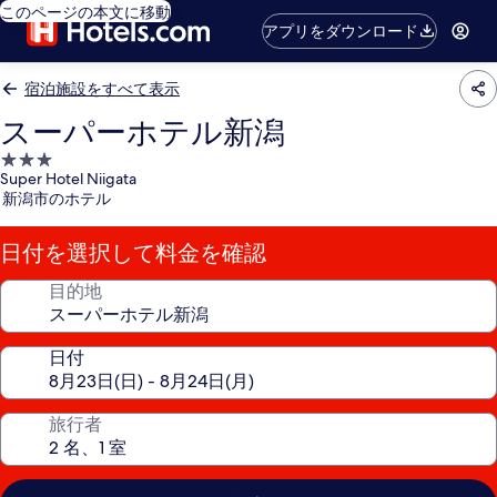
このページの本文に移動
アプリをダウンロード
宿泊施設をすべて表示
スーパーホテル新潟
3.0
Super Hotel Niigata
つ
新潟市のホテル
星
宿
日付を選択して料金を確認
泊
施
目的地
設
日付
旅行者