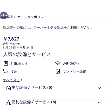
ル
前へ
次へ
新
6+
概要
客室
ロケーション
ポリシー
潟
新潟市への旅には、スーパーホテル新潟をご利用ください。
の
写
現
￥7,627
在
合計 ￥8,495
真
の
8 月 23 日 ～ 8 月 24 日
料
ギ
人気の設備とサービス
金
は
ャ
駐車場あり
WiFi (無料)
￥7,627
施設の正面 (日没後)
ラ
で
冷房
ランドリー設備
す
リ
すべて見る
ー
主な設備 / サービス
(5)
便利な設備 / サービス
(6)