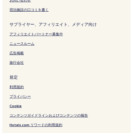
h
お問い合わせ
i
宿泊施設の口コミを書く
k
o
m
サプライヤー、アフィリエイト、メディア向け
o
u
アフィリエイトパートナー募集中
n
t
ニュースルーム
a
広告掲載
i
n
旅行会社
r
a
n
規定
g
e
利用規約
"
の
プライバシー
ペ
Cookie
ー
ジ
コンテンツガイドラインおよびコンテンツの報告
を
開
Hotels.com リワードの利用規約
く