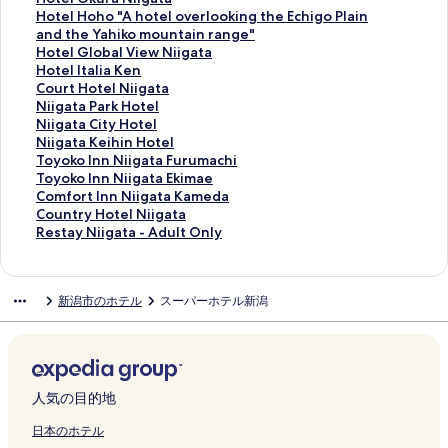
g
o
g
e
t
n
u
u
a
a
g
r
o
H
Hotel Hoho "A hotel overlooking the Echigo Plain
a
r
a
r
e
n
t
n
の
t
a
m
t
o
and the Yahiko mountain range"
t
t
t
H
l
N
e
r
ペ
a
t
i
e
t
H
Hotel Global View Niigata
a
N
a
o
N
i
-
o
ー
G
a
n
l
e
o
H
Hotel Italia Ken
の
i
S
t
i
i
I
u
ジ
r
D
a
O
l
t
o
C
Court Hotel Niigata
ペ
i
t
e
i
g
n
t
を
a
a
l
k
H
e
t
o
N
Niigata Park Hotel
ー
g
a
l
g
a
n
e
開
n
i
A
u
o
l
e
u
i
N
Niigata City Hotel
ジ
a
t
の
a
t
N
N
く
d
i
r
r
h
G
l
r
i
i
N
Niigata Keihin Hotel
を
t
i
ペ
t
a
i
i
リ
H
c
t
a
o
l
I
t
g
i
i
T
Toyoko Inn Niigata Furumachi
開
a
o
ー
a
C
i
i
ン
o
h
I
N
"
o
t
H
a
g
i
o
T
Toyoko Inn Niigata Ekimae
く
E
n
ジ
の
h
g
g
ク
t
i
n
i
A
b
a
o
t
a
g
y
o
C
Comfort Inn Niigata Kameda
リ
k
の
を
ペ
u
a
a
e
H
n
i
h
a
l
t
a
t
a
o
y
o
C
Country Hotel Niigata
ン
i
ペ
開
ー
o
t
t
l
o
の
g
o
l
i
e
P
a
t
k
o
m
o
R
Restay Niigata - Adult Only
ク
m
ー
く
ジ
I
a
a
の
t
ペ
a
t
V
a
l
a
C
a
o
k
f
u
e
a
ジ
リ
を
n
-
の
ペ
e
ー
t
e
i
K
N
r
i
K
I
o
o
n
s
e
を
ン
開
t
N
ペ
ー
l
ジ
a
l
e
e
i
k
t
e
n
I
r
t
t
新潟市のホテル
スーパーホテル新潟
O
開
ク
く
e
i
ー
ジ
の
を
の
o
w
n
i
H
y
i
n
n
t
r
a
d
く
リ
r
s
ジ
を
ペ
開
ペ
v
N
の
g
o
H
h
N
n
I
y
y
o
リ
ン
の
h
を
開
ー
く
ー
e
i
ペ
a
t
o
i
i
N
n
H
N
r
ン
ク
ペ
i
開
く
ジ
リ
ジ
r
i
ー
t
e
t
n
i
i
n
o
i
i
ク
ー
I
く
リ
を
ン
を
l
g
ジ
a
l
e
H
g
i
N
t
i
の
ジ
n
リ
ン
開
ク
開
o
a
を
の
の
l
o
a
g
i
e
g
人気の目的地
ペ
を
t
ン
ク
く
く
o
t
開
ペ
ペ
の
t
t
a
i
l
a
ー
開
e
ク
リ
リ
k
a
く
ー
ー
ペ
e
a
t
g
N
t
日本のホテル
ジ
く
r
ン
ン
i
の
リ
ジ
ジ
ー
l
F
a
a
i
a