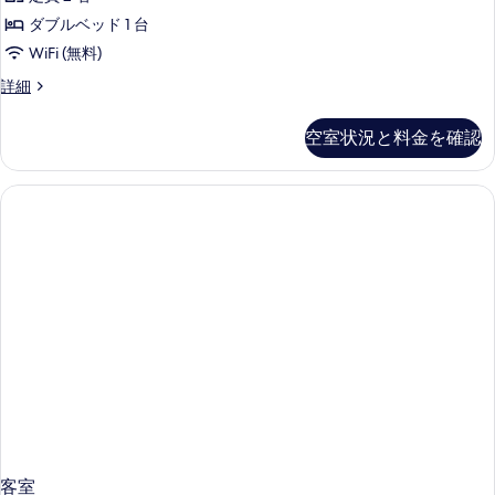
ベ
真
ス
台
ッ
ダブルベッド 1 台
を
タ
ド
喫
WiFi (無料)
1
表
ン
煙
台
【喫
詳細
示
ダ
喫
煙】
可
煙
す
ー
ス
の
空室状況と料金を確認
可
タ
る
ド
の
す
ン
詳
ル
ダ
べ
細
ー
ー
て
ド
ム
ル
の
ー
【140cm
写
ム
幅
【140cm
真
幅
ダ
を
ダ
ブ
ブ
表
ル
ル
示
ベ
ベ
す
ッ
ッ
ド
る
１
ド
台】
客室