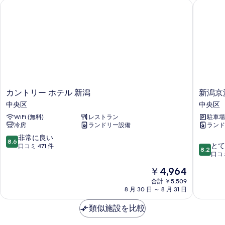
カントリー ホテル 新潟
新潟京浜
ム
型
【上
ツ
下
イ
型
ツ
ン
イ
定
ン
定
員
員
１
１
カ
新
カントリー ホテル 新潟
新潟京
～
～
ン
潟
中央区
中央区
2
ト
京
2
名
WiFi (無料)
レストラン
駐車場
リ
浜
名
幼
冷房
ランドリー設備
ランド
ー
ホ
児
幼
ホ
テ
10
非常に良い
含
8.6
10
テ
ル
とて
段
口コミ 471 件
児
8.2
む】
段
ル
中
口コミ
階
の
含
階
新
央
中
詳
現
￥4,964
中
潟
区
8.6、
む】
細
在
8.2、
中
合計 ￥5,509
非
の
の
8 月 30 日 ～ 8 月 31 日
と
央
常
料
て
区
に
す
金
類似施設を比較
も
良
べ
は
良
い、
￥4,964