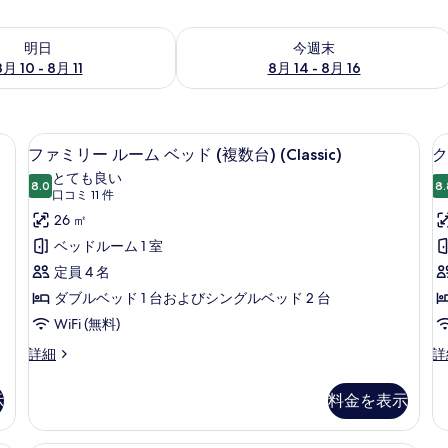
- 8月 11 の空室状況をチェック
今週末 8月 14 - 8月 16 の空室状況を
明日
今週末
8月 10 - 8月 11
8月 14 - 8月 16
スク、アイロン / アイロン台、ベビーベッド (無料)
セーフティボックス (室内)、デスク、ア
フ
4
ファミリー ルーム ベッド (複数台) (Classic)
ク
ァ
とても良い
8.0
8.
10 点中 8.0
ミ
(口
口コミ 11 件
コ
リ
26 ㎡
ミ
ー
ベッドルーム 1 室
11
ル
定員 4 名
件)
ー
ダブルベッド 1 台およびシングルベッド 2 台
ム
WiFi (無料)
ベ
フ
ク
詳細
詳
ァ
ラ
ッ
ミ
シ
示
料金を表示
ド
リ
ッ
ー
ク
(複
ル
ル