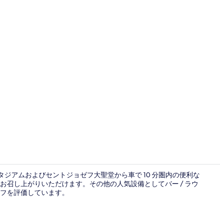
施設の入り
タジアムおよびセントジョゼフ大聖堂から車で 10 分圏内の便利な
ナーをお召し上がりいただけます。その他の人気設備としてバー / ラウ
フを評価しています。
クラシック ル