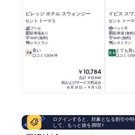
詳
真
細
ビ
イ
を
ビレッジ ホテル スウォンジー
イビス スワ
レ
ビ
セント トーマス
セント トー
表
ッ
ス
プール
ペット可
示
ジ
ス
駐車場あり
駐車場 (無料)
ホ
ワ
す
WiFi (無料)
WiFi (無料)
テ
ン
レストラン
レストラン
る
ル
シ
10
10
良い
とても良
ス
ー
7.8
8.4
段
段
口コミ 1,004 件
口コミ 1,00
ウ
セ
階
階
ォ
ン
中
中
ン
ト
現
￥10,784
7.8、
8.4、
ジ
ト
在
良
と
ー
合計 ￥12,940
ー
の
い、
て
税およびサービス料込み
セ
マ
料
8 月 31 日 ～ 9 月 1 日
口
も
ン
ス
金
コ
良
ト
は
ミ
い、
ト
￥10,784
1,004
口
ー
件
コ
マ
件
ミ
ス
ログインすると、対象となる割引や特
の
1,000
して、もっと旅を満喫 !
口
件
コ
件