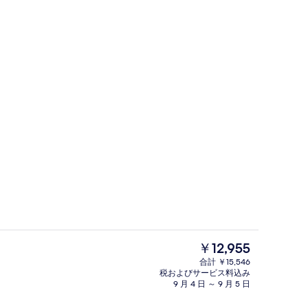
口
バー (施設内)
現
￥12,955
在
合計 ￥15,546
の
税およびサービス料込み
ーム ダブルベッド 1 台 | セーフティボックス (室内)、デスク、アイロン / 
観光スポット
料
9 月 4 日 ～ 9 月 5 日
金
は