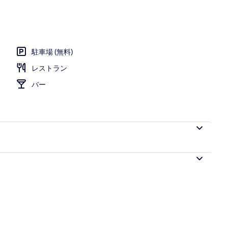
フェ)、毎日提供 (有料)
駐車場 (無料)
レストラン
バー