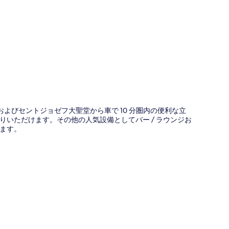
図
およびセントジョゼフ大聖堂から車で 10 分圏内の便利な立
し上がりいただけます。その他の人気設備としてバー / ラウンジお
ます。