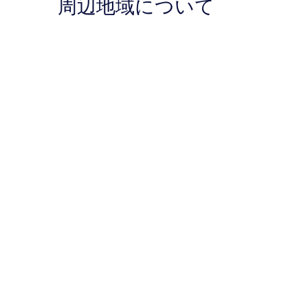
周辺地域について
ミ
の
口
コ
ミ