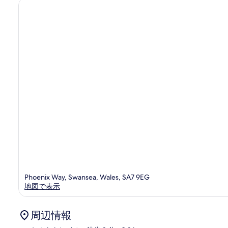
件
の
口
コ
ミ
Phoenix Way, Swansea, Wales, SA7 9EG
地図で表示
周辺情報