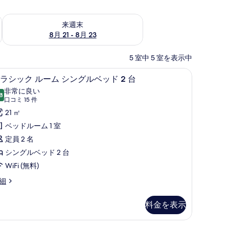
チェック
来週末 8月 21 - 8月 23 の空室状況をチェック
来週末
8月 21 - 8月 23
5 室中 5 室を表示中
イロン / アイロン台、ベビーベッド (無料)
クラシック ルーム シングルベッド 2 台 | セ
ク
4
ラシック ルーム シングルベッド 2 台
ラ
非常に良い
8
10 点中 8.8
シ
(口
口コミ 15 件
コ
ッ
21 ㎡
ミ
ク
ベッドルーム 1 室
15
ル
定員 2 名
件)
ー
シングルベッド 2 台
ム
WiFi (無料)
シ
細
ン
料金を表示
グ
ル