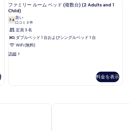
スク、アイロン / アイロン台、ベビーベッド (無料)
セーフティボックス (室内)、デスク、ア
フ
数
4
ー
ー
ファミリー ルーム ベッド (複数台) (2 Adults and 1
ァ
ム
ム
台)
Child)
ベ
シ
ミ
(Classic)
良い
ッ
ン
7.4
10 点中 7.4
(口
口コミ 3 件
の
リ
2
ド
グ
コ
定員 3 名
(複
ル
す
ー
数
ミ
ベ
ダブルベッド 1 台およびシングルベッド 1 台
べ
ル
台)
ッ
3
WiFi (無料)
(Classic)
ド
て
ー
件)
の
2
フ
詳細
の
ム
詳
台
ァ
写
細
の
ベ
ミ
詳
真
リ
ッ
細
ー
示
料金を表示
を
ド
ル
表
(複
ー
ム
示
数
ベ
す
台)
ッ
ンシー
デルタ ホテルズバマリオット スウン
ド
る
(2
(複
Adults
数
and
台)
(2
1