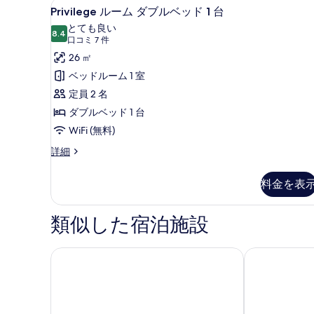
Privilege
セーフティボックス (室内)、デ
ッ
6
ー
Privilege ルーム ダブルベッド 1 台
ル
ム
ド
とても良い
ダ
8.4
ー
10 点中 8.4
1
(口
口コミ 7 件
ブ
ム
コ
台
26 ㎡
ル
ミ
ベ
ダ
の
ベッドルーム 1 室
ッ
7
ブ
す
定員 2 名
ド
件)
1
ル
べ
ダブルベッド 1 台
台
ベ
て
WiFi (無料)
の
ッ
の
詳
Privilege
詳細
細
ル
ド
写
ー
1
料金を表
真
ム
台
ダ
を
ブ
の
類似した宿泊施設
表
ル
す
示
ベ
ッ
ビレッジ ホテル スウォンジー
イビス スワ
べ
す
ド
て
る
1
台
の
の
写