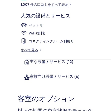
コ
ャ
1,007 件の口コミをすべて表示
ミ
ラ
人気の設備とサービス
リ
朝食 (ビュッ
ペット可
ー
WiFi (無料)
コネクティングルーム利用可
すべて見る
主な設備 / サービス
(12)
家族向け設備 / サービス
(6)
客室のオプション
以下の期間の空室状況をチェック