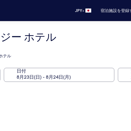
•
JPY
宿泊施設を登録
ジー ホテル
るホテル
日付