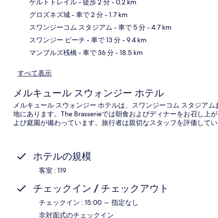
ケルトトレイル
- 徒歩 2 分
- 0.2 km
グロズネズ城
- 車で 2 分
- 1.7 km
地
スワンジーコム スタジアム
- 車で 5 分
- 4.7 km
スワンジー ビーチ
- 車で 13 分
- 9.4 km
マンブルズ桟橋
- 車で 36 分
- 18.5 km
すべて表示
メルキュール スウォンジー ホテル
メルキュール スウォンジー ホテルは、スワンジーコム スタジアム
地にあります。The Brasserieでは朝食およびディナーをお召
よび庭園が備わっています。旅行者は親切なスタッフを評価してい
ホテルの規模
客室 : 119
チェックイン / チェックアウト
チェックイン : 15:00 ～ 指定なし
非対面式のチェックイン