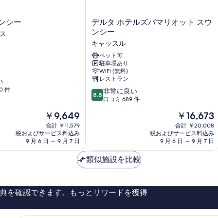
Adults
Child)
and
の
1
デ
ンシー
デルタ ホテルズバマリオット スウ
Child)
す
ル
ンシー
マス
の
タ
べ
キャッスル
詳
ホ
て
細
テ
ペット可
駐車場あり
ル
の
WiFi (無料)
ズ
レストラン
写
い
バ
0 件
10
マ
非常に良い
真
8.8
段
リ
口コミ 689 件
を
階
オ
現
現
￥9,649
￥16,673
中
ッ
表
在
在
8.8、
合計 ￥11,579
ト
合計 ￥20,008
示
の
の
税およびサービス料込み
税およびサービス料込み
非
ス
料
料
9 月 6 日 ～ 9 月 7 日
9 月 6 日 ～ 9 月 7 日
常
す
ウ
金
金
に
ン
る
は
は
類似施設を比較
良
シ
￥9,649
￥16,673
い、
ー
口
キ
コ
ャ
典を確認できます。もっとリワードを獲得
ミ
ッ
689
ス
件
ル