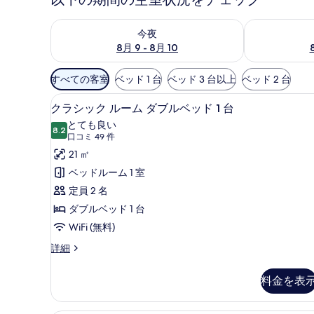
今夜 8月 9 - 8月 10 の空室状況をチェック
明日 8月 10 
今夜
8月 9 - 8月 10
利
すべての客室
ベッド 1 台
ベッド 3 台以上
ベッド 2 台
用
セーフティボックス (室内)、デ
ク
可
6
クラシック ルーム ダブルベッド 1 台
ラ
能
とても良い
8.2
な
10 点中 8.2
シ
(口
口コミ 49 件
客
コ
ッ
21 ㎡
室
ミ
ク
ベッドルーム 1 室
の
49
ル
定員 2 名
絞
件)
ー
ダブルベッド 1 台
り
ム
WiFi (無料)
込
み
ダ
ク
詳細
条
ラ
ブ
シ
件
料金を表
ル
ッ
ク
ベ
ル