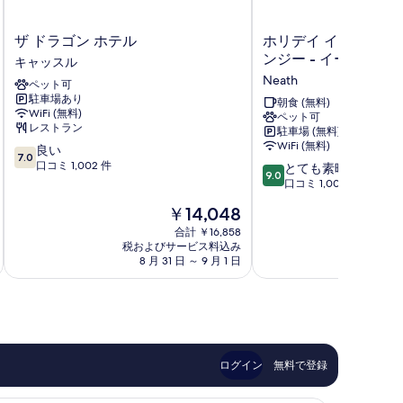
ザ
ホ
ザ ドラゴン ホテル
ホリデイ イン エクス
ド
リ
ンジー - イースト by 
キャッスル
ラ
デ
Neath
ペット可
ゴ
イ
駐車場あり
ン
イ
朝食 (無料)
WiFi (無料)
ペット可
ホ
ン
レストラン
駐車場 (無料)
テ
エ
WiFi (無料)
10
良い
ル
ク
7.0
段
口コミ 1,002 件
10
キ
ス
とても素晴らしい
9.0
階
段
ャ
プ
口コミ 1,001 件
中
階
ッ
レ
現
￥14,048
7.0、
中
ス
ス
在
良
9.0、
ル
合計 ￥16,858
ス
の
い、
税およびサービス料込み
税およ
と
ウ
料
8 月 31 日 ～ 9 月 1 日
9 
口
て
ォ
金
コ
も
ン
は
ミ
素
ジ
￥14,048
1,002
晴
ー
件
ら
-
件
し
イ
の
い、
ー
ログイン
無料で登録
口
口
ス
コ
コ
ト