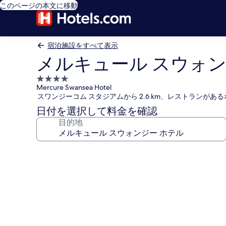
このページの本文に移動
宿泊施設をすべて表示
メルキュール スウォン
4.0
Mercure Swansea Hotel
つ
スワンジーコム スタジアムから 2.6 km、レストランがあ
星
日付を選択して料金を確認
宿
目的地
泊
施
設
メ
ル
キ
ュ
ー