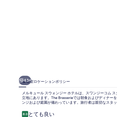
ル
ス
ウ
ォ
ン
ジ
ー
ホ
テ
ル
43+
概要
客室
ロケーション
ポリシー
の
メルキュール スウォンジー ホテルは、スワンジーコム ス
写
立地にあります。The Brasserieでは朝食およびディ
ンジおよび庭園が備わっています。旅行者は親切なスタッ
真
ギ
口
とても良い
8.0
10段階中8.0