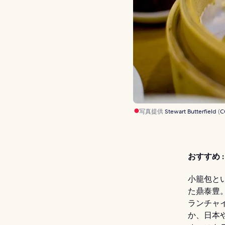
写真提供
Stewart Butterfield
(
C
おすすめ :
小籠包と
た鼎泰豊。
ランチャイ
か、日本