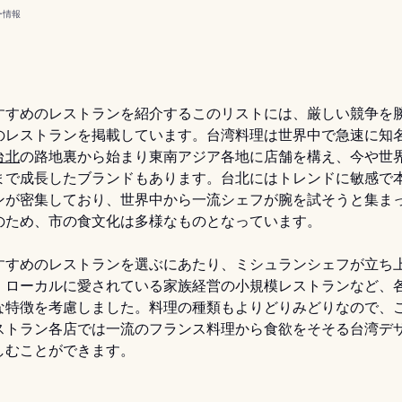
ー
情報
すすめのレストランを紹介するこのリストには、厳しい競争を
のレストランを掲載しています。台湾料理は世界中で急速に知
台北
の路地裏から始まり東南アジア各地に店舗を構え、今や世
まで成長したブランドもあります。台北にはトレンドに敏感で
ンが密集しており、世界中から一流シェフが腕を試そうと集ま
のため、市の食文化は多様なものとなっています。
すすめのレストランを選ぶにあたり、ミシュランシェフが立ち
、ローカルに愛されている家族経営の小規模レストランなど、
な特徴を考慮しました。料理の種類もよりどりみどりなので、
ストラン各店では一流のフランス料理から食欲をそそる台湾デ
しむことができます。