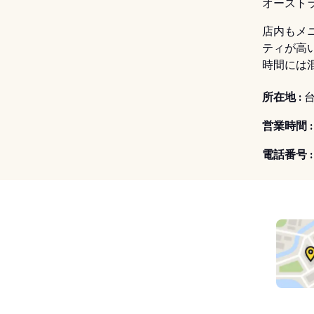
オースト
店内もメ
ティが高
時間には
所在地 :
台
営業時間 :
電話番号 :