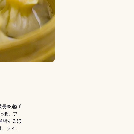
成長を遂げ
いた後、フ
展開するほ
港、タイ、