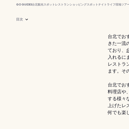
GO GUIDES
台北
観光スポット
レストラン
ショッピングスポット
ナイトライフ
現地ツア
目次
台北でお
きた一流
ており、
入れるに
レストラ
ます。そ
台北でお
料理店や
する様々
上げたレ
何でも楽