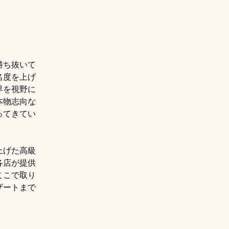
勝ち抜いて
名度を上げ
界を視野に
本物志向な
ってきてい
上げた高級
各店が提供
ここで取り
ザートまで