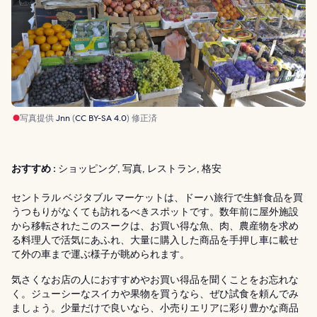
写真提供
Jnn
(
CC BY-SA 4.0
) 修正済
おすすめ :
ショッピング, 写真, レストラン, 格安
セントラル ベジタブル マーケットは、ドーハ旅行で生鮮食品を買
うつもりがなくても訪れるべきスポットです。数年前に屋外施設
から移転されたこのスークは、お買い得な魚、肉、農産物を求め
る料理人で活気にあふれ、大量に購入した商品を手押し車に載せ
て外の車まで運ぶ様子が眺められます。
気さくなお店の人におすすめやお買い得品を聞くことをお忘れな
く。ジューシーなスイカや果物を買うなら、ぜひ試食を頼んでみ
ましょう。少量だけで良いなら、小売りエリアに彩り豊かな商品