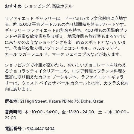
おすすめ :
ショッピング, 高級ホテル
ラファイエット ギャラリーは、ドーハのカタラ文化村内に立地す
る、約 15,000 平方メートルもの売り場面積を誇るデパートです。
ギャラリー ラファイエットの別名を持ち、400 種もの国際的ブラ
ンドや豊富な飲食店を取り揃え、地元住民も旅行客もまるでパリ
に来たかのようなショッピングを楽しめるスポットとなっていま
す。代表的な取り扱いブランドにはシャネル、ベルルッティ、
カール ラガーフェルド、マーク ジェイコブスなどがあります。
ショッピングで小腹が空いたら、おいしいチョコレートを味わえ
るチョコラッティイタリアーニや、ロシア料理とフランス料理を
豊富に取り揃えたカフェ プーシキンへ。ラファイエット ギャラ
リーは、ウェスト ベイとザ パール カタールとの間、カタラ文化村
内にあります。
所在地 :
21 High Street, Katara PB No 75, Doha, Qatar
営業時間 :
木 : 10:00 - 24:00、金 : 13:30 - 24:00、土 ～ 水 : 10:00 -
22:00
電話番号 :
+974 4447 3404