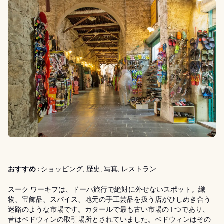
おすすめ :
ショッピング, 歴史, 写真, レストラン
スーク ワーキフは、ドーハ旅行で絶対に外せないスポット。織
物、宝飾品、スパイス、地元の手工芸品を扱う店がひしめき合う
迷路のような市場です。カタールで最も古い市場の 1 つであり、
昔はベドウィンの取引場所とされていました。ベドウィンはその