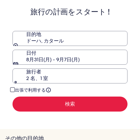
ミ
ミ
ー
テ
旅行の計画をスタート !
オ
ル
リ
ッ
ク
目的地
ス
ドーハ, カタール
ド
ー
日付
ハ
8月31日(月) - 9月7日(月)
旅行者
2 名、1 室
出張で利用する
検索
その他の目的地