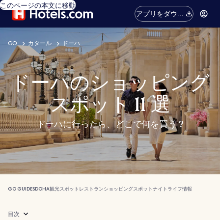
このページの本文に移動
アプリをダウン
ロード
GO
カタール
ドーハ
ドーハのショッピング
スポット 11 選
ドーハに行ったら、どこで何を買う ?
GO GUIDES
DOHA
観光スポット
レストラン
ショッピングスポット
ナイトライフ
情報
目次