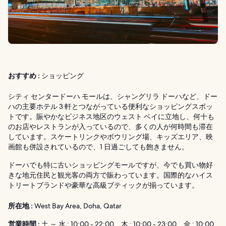
おすすめ :
ショッピング
シティ センタードーハ モールは、シャングリラ ドーハなど、ドー
ハの主要ホテル 3 軒とつながっている便利なショッピングスポッ
トです。賑やかなビジネス地区のウェスト ベイに立地し、何十も
のお店やレストランが入っているので、多くの人が何時間も滞在
しています。スケートリンクやボウリング場、キッズエリア、映
画館も併設されているので、1 日過ごしても飽きません。
ドーハでも特に古いショッピングモールですが、今でも買い物好
きな地元住民と観光客の両方で賑わっています。国際的なハイス
トリートブランドや豪華な高級ブティックが揃っています。
所在地 :
West Bay Area, Doha, Qatar
営業時間 :
土 ～ 水 : 10:00 - 22:00、木 : 10:00 - 23:00、金 : 10:00