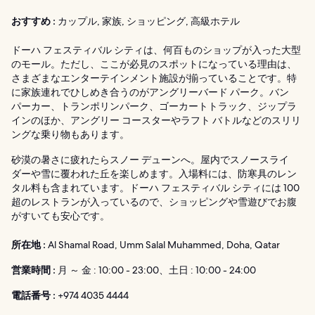
おすすめ :
カップル, 家族, ショッピング, 高級ホテル
ドーハ フェスティバル シティは、何百ものショップが入った大型
のモール。ただし、ここが必見のスポットになっている理由は、
さまざまなエンターテインメント施設が揃っていることです。特
に家族連れでひしめき合うのがアングリーバード パーク。バン
パーカー、トランポリンパーク、ゴーカートトラック、ジップラ
インのほか、アングリー コースターやラフト バトルなどのスリリ
ングな乗り物もあります。
砂漠の暑さに疲れたらスノー デューンへ。屋内でスノースライ
ダーや雪に覆われた丘を楽しめます。入場料には、防寒具のレン
タル料も含まれています。ドーハ フェスティバル シティには 100
超のレストランが入っているので、ショッピングや雪遊びでお腹
がすいても安心です。
所在地 :
Al Shamal Road, Umm Salal Muhammed, Doha, Qatar
営業時間 :
月 ～ 金 : 10:00 - 23:00、土日 : 10:00 - 24:00
電話番号 :
+974 4035 4444