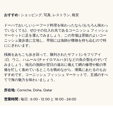
おすすめ :
ショッピング, 写真, レストラン, 格安
ドーハでおいしいシーフード料理を味わったなら (もちろん味わっ
ていなくても)、ぜひその仕入れ先であるコーニッシュ フィッシュ
マーケットに足を運んでみましょう。この市場は景観のよいコー
ニッシュ遊歩道に立地し、早朝には漁師が獲物を持ち込むので特
ににぎわいます。
桟橋をあちこち歩き回って、陳列されたサフィ (シモフリアイ
ゴ)、ウニ、ハムール (チャイロマルハタ) などの魚介類をのぞいて
みましょう。地元の漁師が翌日の遠出に備えて網の修理や船の準
備を忙しく進めているところを眺めながら、潮風にあたるのもお
すすめです。コーニッシュ フィッシュ マーケットで、五感のすべ
てで海の魅力を味わいましょう。
所在地 :
Corniche, Doha, Qatar
営業時間 :
毎日 : 6:00 - 12:00 と 18:00 - 24:00