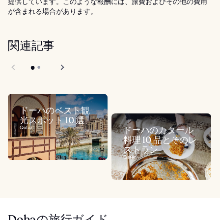
提供しています。このような報酬には、旅費およびその他の費用
が含まれる場合があります。
関連記事
ドーハのベスト観
光スポット 10 選
Qatar
ドーハのカタール
料理 10 品とそのレ
ストラン
Qatar
Dohaの旅行ガイド