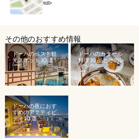
地図
その他のおすすめ情報
ドーハのベスト観
ドーハのカタール
光スポット 10 選
料理 10 品とそのレ
Qatar
ストラン
Qatar
ドーハの夜におす
すめのアクティビ
ティ 10 選
Qatar