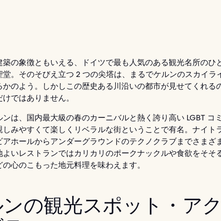
建築の象徴ともいえる、ドイツで最も人気のある観光名所のひ
聖堂。そのそびえ立つ 2 つの尖塔は、まるでケルンのスカイラ
るかのよう。しかしこの歴史ある川沿いの都市が見せてくれる
だけではありません。
ンは、国内最大級の春のカーニバルと熱く誇り高い LGBT コ
親しみやすくて楽しくリベラルな街ということで有名。ナイト
ビアホールからアンダーグラウンドのテクノクラブまでさまざ
地よいレストランではカリカリのポークナックルや食欲をそそ
どの心のこもった地元料理を味わえます。
ルンの観光スポット・ア