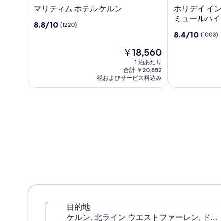
マ
ホ
マリティム ホテル ケルン
ホリデイ イン
リ
リ
ミュールハイム 
10
8.8/10
(1220)
テ
デ
段
10
8.4/10
(1003)
ィ
イ
階
段
ム
イ
中
現
￥18,560
階
ホ
ン
8.8、
在
中
1 泊あたり
テ
エ
(1220)
の
8.4、
合計 ￥20,852
ル
ク
件
料
(1003)
税およびサービス料込み
ケ
の
金
ス
件
口
は
ル
プ
の
コ
￥18,560
口
ン
レ
ミ
コ
ス
ミ
ケ
ル
ン-
ミ
ュ
ー
ル
ハ
イ
目的地
ム
ケルン, 北ライン ウエストファーレン, ドイ