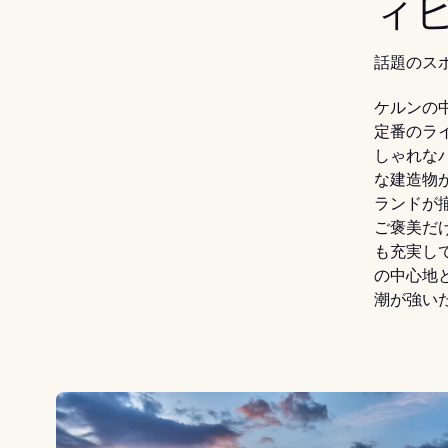
ィ
話題のスポ
ケルンの
定番のラ
しゃれな
な建造物
ランドが
ご褒美だ
も充実し
の中心地
潮が強い