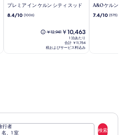
プ
A&O
プレミア イン ケルン シティ スッド
A&O ケルン ノイ
レ
ケ
10
10
8.4/10
7.4/10
(1006)
(575)
ミ
ル
段
段
ア
ン
階
階
イ
ノ
中
現
中
￥10,463
以
￥12,941
ン
イ
8.4、
在
7.4、
前
1 泊あたり
ケ
マ
(1006)
の
(575)
の
合計 ￥11,754
ル
ル
件
料
件
税およびサービス料込み
料
税
ン
の
金
ク
の
金
口
は
口
シ
ト
は
コ
￥10,463
コ
￥12,941、
テ
ミ
ミ
通
ィ
常
ス
料
ッ
金
ド
に
つ
い
て
の
詳
細
旅行者
を
検索
2 名、1 室
表