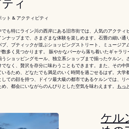
ビティ
ット & アクティビティ
中でも特にライン川の西岸にある旧市街では、人気のアクティ
インナップまで、さまざまな体験を楽しめます。石畳の細い通
パブ、ブティックが並ぶショッピングストリート、ミュージア
が数多く見つかります。 賑やかなバーから落ち着いたギャラリ
揃うショッピングモール、独立系ショップまで揃ったケルン。
けでなく、贅沢を存分に味わうこともできます。また、その中
ているため、どなたでも満足のいく時間を過ごせるはず。大学
としての顔を持つ、ドイツ最大級の都市であるケルンでは、リ
ため、都会にいながらのんびりとした空気を味わえます。
もっ
ケル