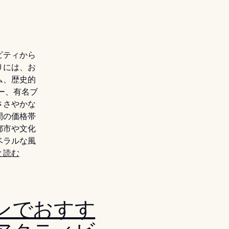
ビティから
りには、お
ム、歴史的
ー、有名ブ
ささやかな
間の価格帯
都市や文化
ベラルな風
と読む
ンでおすす