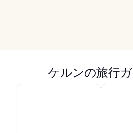
ケルンの旅行ガ
マリティム ホテル ケルン
ホリデイ イン 