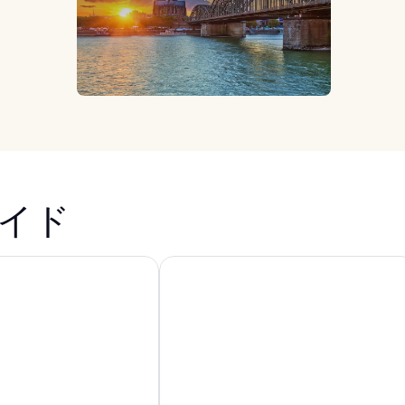
イド
エクスプレス ケルン-ミュールハイム by IHG
アーバン ロフト ケロン