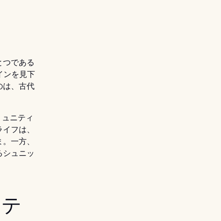
とつである
インを見下
のは、古代
ミュニティ
ライフは、
ま。一方、
るシュニッ
クテ