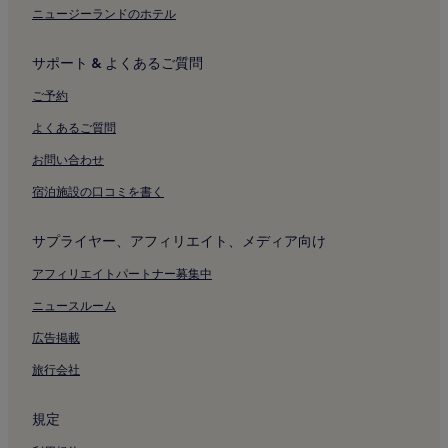
津和野城付近のホテル
が
ニュージーランドのホテル
適
益田市のホテル
用
さ
サポート & よくあるご質問
津和野町の駐車場のあるホテル
れ
津和野町のホテル
ご予約
る
場
よくあるご質問
合
が
お問い合わせ
あ
り
宿泊施設の口コミを書く
ま
す。
サプライヤー、アフィリエイト、メディア向け
アフィリエイトパートナー募集中
ニュースルーム
広告掲載
旅行会社
規定