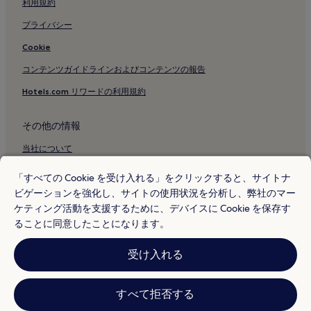
利用規約
プライバシー
Cookie
コンテンツガイドラインおよびコンテンツの報告
Hotels.com リワードの利用規約
その他の情報
当社について
採用情報
「すべての Cookie を受け入れる」をクリックすると、サイトナ
ビゲーションを強化し、サイトの使用状況を分析し、弊社のマー
旅行ガイド
ケティング活動を支援するために、デバイスに Cookie を保存す
Hotels.com リワード
ることに同意したことになります。
* 一部のホテルは、チェックイン日の 24 時間以上前までにキャンセルす
受け入れる
ることを条件としています。詳細はウェブサイトでご覧ください。
© 2026 Hotels.com, L.P., an Expedia Group company. All rights reserved.
Hotels.com および Hotels.com のロゴは、Hotels.com, L.P. の商標または
登録商標です。
すべて拒否する