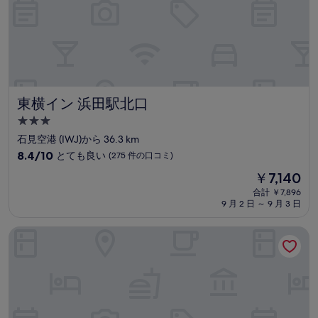
(53
件
の
口
コ
ミ)
件
の
東横イン 浜田駅北口
東横イン 浜田駅北口
口
3.0
コ
つ
ミ
石見空港 (IWJ)から 36.3 km
星
10
8.4/10
とても良い
(275 件の口コミ)
宿
段
現
￥7,140
階
泊
在
中
合計 ￥7,896
施
の
9 月 2 日 ～ 9 月 3 日
8.4、
設
料
と
金
て
萩本陣
は
も
￥7,140
良
い、
(275
件
の