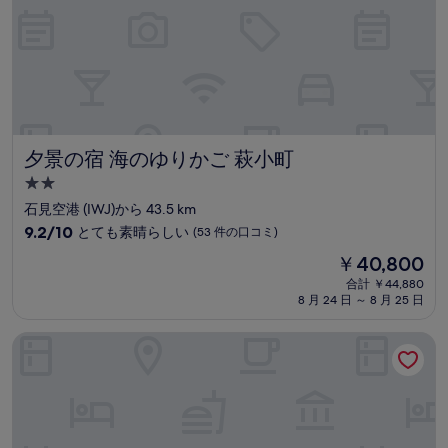
の
口
コ
ミ)
件
の
口
コ
ミ
夕景の宿 海のゆりかご 萩小町
夕景の宿 海のゆりかご 萩小町
2.0
つ
石見空港 (IWJ)から 43.5 km
星
10
9.2/10
とても素晴らしい
(53 件の口コミ)
宿
段
現
￥40,800
階
泊
在
中
合計 ￥44,880
施
の
8 月 24 日 ～ 8 月 25 日
9.2、
設
料
と
金
て
東横イン 浜田駅北口
は
も
￥40,800
素
晴
ら
し
い、