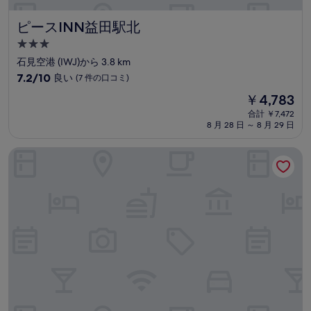
コ
ミ
ピースINN益田駅北
ピースINN益田駅北
3.0
つ
石見空港 (IWJ)から 3.8 km
星
10
7.2/10
良い
(7 件の口コミ)
宿
段
現
￥4,783
階
泊
在
中
合計 ￥7,472
施
の
8 月 28 日 ～ 8 月 29 日
7.2、
設
料
良
金
い、
萩の宿 常茂恵
は
(7
￥4,783
件
の
口
コ
ミ)
件
の
口
コ
ミ