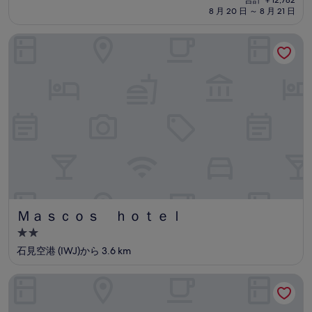
泊
の
8 月 20 日 ～ 8 月 21 日
料
施
金
設
Ｍａｓｃｏｓ ｈｏｔｅｌ
は
￥11,542
Ｍａｓｃｏｓ ｈｏｔｅｌ
Ｍａｓｃｏｓ ｈｏｔｅｌ
2.0
つ
石見空港 (IWJ)から 3.6 km
星
宿
多田温泉 白龍館
泊
施