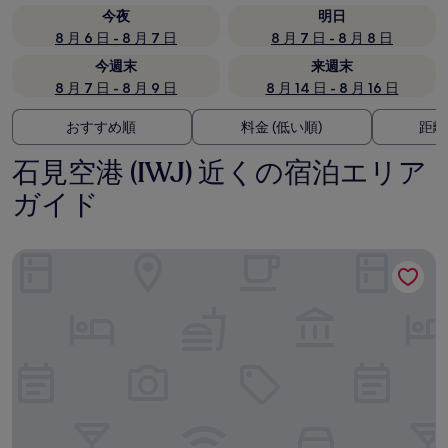
今夜
明日
8 月 6 日 - 8 月 7 日
8 月 7 日 - 8 月 8 日
今週末
来週末
8 月 7 日 - 8 月 9 日
8 月 14 日 - 8 月 16 日
おすすめ順
料金 (低い順)
距離
石見空港 (IWJ) 近くの宿泊エリア
ガイド
ピースイン萩