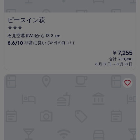
ピースイン萩
ピースイン萩
3.0
つ
石見空港 (IWJ)から 13.3 km
星
10
8.6/10
非常に良い
(32 件の口コミ)
宿
段
現
￥7,255
階
泊
在
中
合計 ￥10,980
施
の
8 月 17 日 ～ 8 月 18 日
8.6、
設
料
非
金
常
ホテルルートイン益田
は
に
￥7,255
良
い、
(32
件
の
口
コ
ミ)
件
の