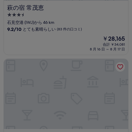
萩の宿 常茂恵
萩の宿 常茂恵
3.5
つ
石見空港 (IWJ)から 46 km
星
10
9.2/10
とても素晴らしい
(83 件の口コミ)
宿
段
現
￥28,165
階
泊
在
中
合計 ￥34,081
施
の
8 月 16 日 ～ 8 月 17 日
9.2、
設
料
と
金
て
ゆとりろ津和野
は
も
￥28,165
素
晴
ら
し
い、
(83
件
の
口
コ
ミ)
件