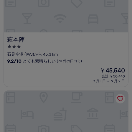
口
コ
ミ)
件
の
口
コ
ミ
萩本陣
萩本陣
3.0
つ
石見空港 (IWJ)から 45.3 km
星
10
9.2/10
とても素晴らしい
(70 件の口コミ)
宿
段
現
￥45,540
階
泊
在
中
合計 ￥50,440
施
の
9 月 1 日 ～ 9 月 2 日
9.2、
設
料
と
金
て
グリーンリッチホテル浜田駅前 人工温泉・二股湯の華
は
も
￥45,540
素
晴
ら
し
い、
(70