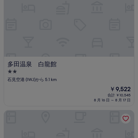
設
多田温泉 白龍館
多田温泉 白龍館
2.0
つ
石見空港 (IWJ)から 5.1 km
星
現
￥9,522
宿
在
合計 ￥10,545
泊
の
8 月 16 日 ～ 8 月 17 日
料
施
金
設
リゾートホテル美萩
は
￥9,522