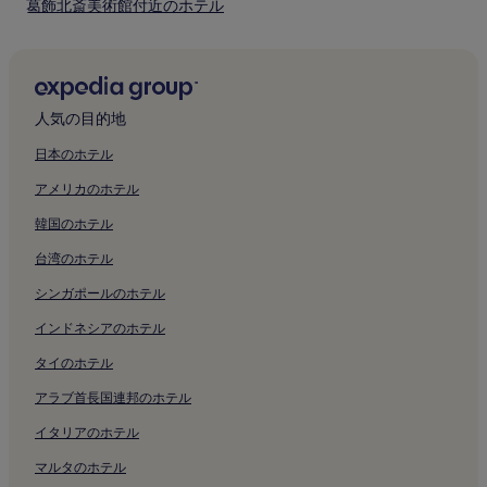
葛飾北斎美術館付近のホテル
お
よ
乙女峠マリア聖堂付近のホテル
び
空
太皷谷稲成神社付近のホテル
室
津和野カトリック教会付近のホテル
状
人気の目的地
況
安野光雅美術館付近のホテル
は
日本のホテル
変
永明寺付近のホテル
動
アメリカのホテル
医光寺付近のホテル
す
る
韓国のホテル
医光寺雪舟庭園付近のホテル
場
台湾のホテル
合
道の駅 津和野温泉なごみの里付近のホテル
が
シンガポールのホテル
森鴎外記念館付近のホテル
あ
り
インドネシアのホテル
殿町通り付近のホテル
ま
す。
桑原史成写真美術館付近のホテル
タイのホテル
別
日原天文台付近のホテル
途、
アラブ首長国連邦のホテル
利
石正美術館付近のホテル
イタリアのホテル
用
規
ゆうひパーク三隅付近のホテル
マルタのホテル
約