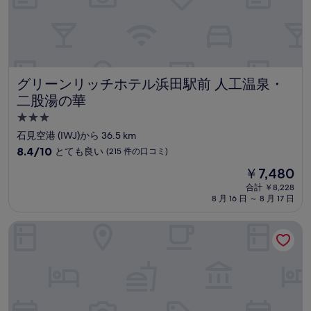
件
の
口
コ
ミ)
件
の
グリーンリッチホテル浜田駅前 人工温泉・二股湯の華
グリーンリッチホテル浜田駅前 人工温泉・
口
二股湯の華
コ
3.0
ミ
つ
石見空港 (IWJ)から 36.5 km
星
10
8.4/10
とても良い
(215 件の口コミ)
宿
段
現
￥7,480
階
泊
在
中
合計 ￥8,228
施
の
8 月 16 日 ～ 8 月 17 日
8.4、
設
料
と
金
て
マリーンホテル はりも
は
も
￥7,480
良
い、
(215
件
の