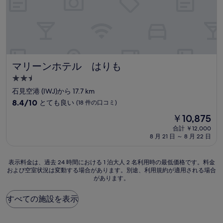
口
コ
ミ)
件
の
口
コ
ミ
マリーンホテル はりも
マリーンホテル はりも
2.5
つ
石見空港 (IWJ)から 17.7 km
星
10
8.4/10
とても良い
(18 件の口コミ)
宿
段
現
￥10,875
階
泊
在
中
合計 ￥12,000
施
の
8 月 21 日 ～ 8 月 22 日
8.4、
設
料
と
金
て
は
表
表示料金は、過去 24 時間における 1 泊大人 2 名利用時の最低価格です。料金
も
￥10,875
および空室状況は変動する場合があります。別途、利用規約が適用される場合
示
良
があります。
料
い、
金
(18
は、
すべての施設を表示
件
過
の
去
口