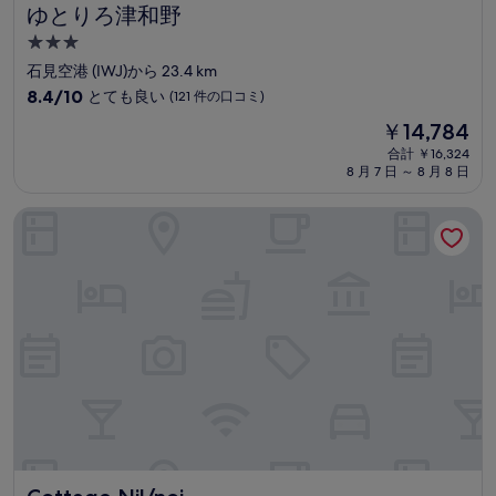
の
ゆとりろ津和野
ゆとりろ津和野
口
3.0
コ
つ
ミ
石見空港 (IWJ)から 23.4 km
星
10
8.4/10
とても良い
(121 件の口コミ)
宿
段
現
￥14,784
階
泊
在
中
合計 ￥16,324
施
の
8 月 7 日 ～ 8 月 8 日
8.4、
設
料
と
金
て
Cottage Nil/noi
は
も
￥14,784
良
い、
(121
件
の
口
コ
ミ)
件
の
口
コ
ミ
Cottage Nil/noi