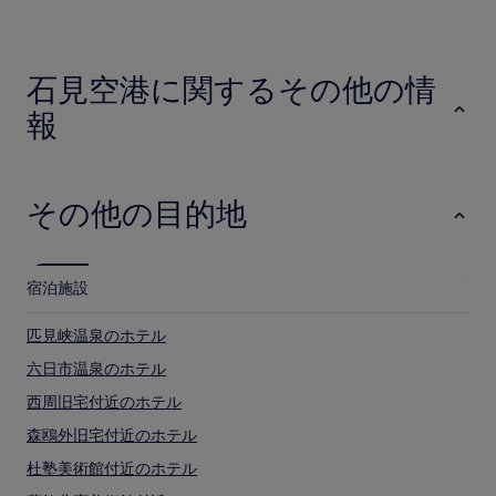
24
コ
時
ミ)
間
件
に
の
石見空港に関するその他の情
お
口
け
コ
報
る
ミ
1
泊
大
人
その他の目的地
2
名
利
用
宿泊施設
時
の
匹見峡温泉のホテル
最
低
六日市温泉のホテル
価
西周旧宅付近のホテル
格
で
森鴎外旧宅付近のホテル
す。
料
杜塾美術館付近のホテル
金