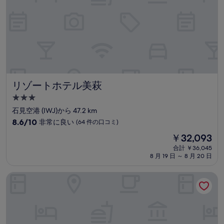
リゾートホテル美萩
リゾートホテル美萩
3.0
つ
石見空港 (IWJ)から 47.2 km
星
10
8.6/10
非常に良い
(64 件の口コミ)
宿
段
現
￥32,093
階
泊
在
中
合計 ￥36,045
施
の
8 月 19 日 ～ 8 月 20 日
8.6、
設
料
非
金
常
夕景の宿 海のゆりかご 萩小町
は
に
￥32,093
良
い、
(64
件