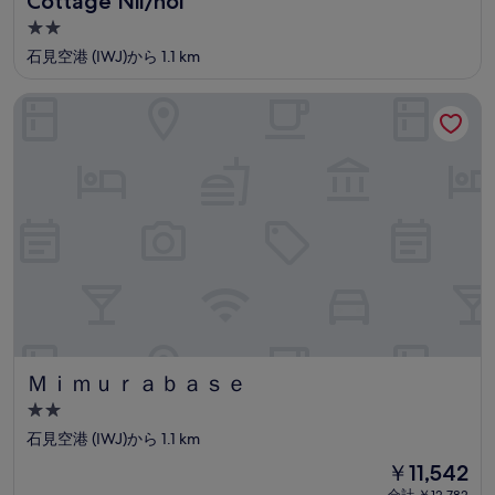
Cottage Nil/noi
2.0
つ
石見空港 (IWJ)から 1.1 km
星
宿
Ｍｉｍｕｒａｂａｓｅ
泊
施
設
Ｍｉｍｕｒａｂａｓｅ
Ｍｉｍｕｒａｂａｓｅ
2.0
つ
石見空港 (IWJ)から 1.1 km
星
現
￥11,542
宿
在
合計 ￥12,782