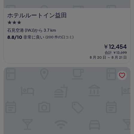
口
コ
ミ
ホテルルートイン益田
ホテルルートイン益田
3.0
つ
石見空港 (IWJ)から 3.7 km
星
10
8.8/10
非常に良い
(200 件の口コミ)
宿
段
現
￥12,454
階
泊
在
中
合計 ￥13,699
施
の
8 月 20 日 ～ 8 月 21 日
8.8、
設
料
非
金
常
ピースINN益田駅北
は
に
￥12,454
良
い、
(200
件
の
口
コ
ミ)
件
の
口