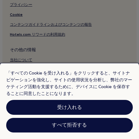
プライバシー
Cookie
コンテンツガイドラインおよびコンテンツの報告
Hotels.com リワードの利用規約
その他の情報
当社について
採用情報
「すべての Cookie を受け入れる」をクリックすると、サイトナ
ビゲーションを強化し、サイトの使用状況を分析し、弊社のマー
旅行ガイド
ケティング活動を支援するために、デバイスに Cookie を保存す
Hotels.com リワード
ることに同意したことになります。
* 一部のホテルは、チェックイン日の 24 時間以上前までにキャンセルす
受け入れる
ることを条件としています。詳細はウェブサイトでご覧ください。
© 2026 Hotels.com, L.P., an Expedia Group company. All rights reserved.
Hotels.com および Hotels.com のロゴは、Hotels.com, L.P. の商標または
登録商標です。
すべて拒否する