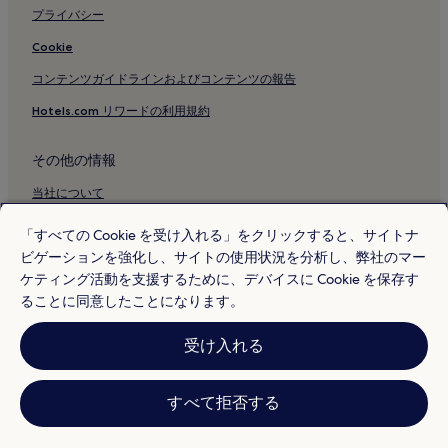
プライバシー
Cookie
コンテンツガイドラインおよびコンテンツの報告
Hotels.com リワードの利用規約
その他の情報
当社について
採用情報
「すべての Cookie を受け入れる」をクリックすると、サイトナ
ビゲーションを強化し、サイトの使用状況を分析し、弊社のマー
旅行ガイド
ケティング活動を支援するために、デバイスに Cookie を保存す
Hotels.com リワード
ることに同意したことになります。
* 一部のホテルは、チェックイン日の 24 時間以上前までにキャンセルす
受け入れる
ることを条件としています。詳細はウェブサイトでご覧ください。
© 2026 Hotels.com, L.P., an Expedia Group company. All rights reserved.
Hotels.com および Hotels.com のロゴは、Hotels.com, L.P. の商標または
登録商標です。
すべて拒否する