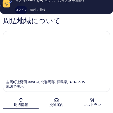
っとリワードを獲得して、もっと旅を満喫 !
件
ミ
の
50
ログイン
無料で登録
口
件
コ
件
周辺地域について
ミ
の
口
コ
ミ
吉岡町上野田 3390-1, 北群馬郡, 群馬県, 370-3606
地図で表示
地図
周辺情報
交通案内
レストラン