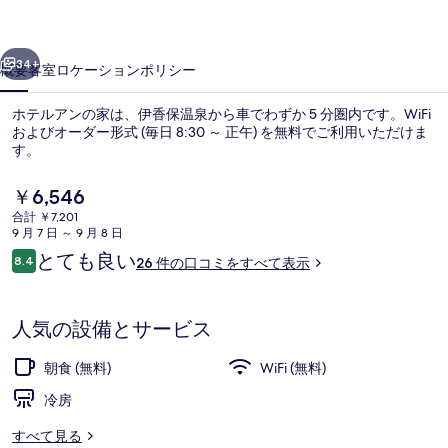
家
前へ
次へ
の
34+
概要
客室
ロケーション
ポリシー
写
ホテルアンの家は、伊香保温泉から車でわずか 5 分圏内です。WiFi
真
およびオーダー形式 (毎日 8:30 ～ 正午) を無料でご利用いただけま
す。
ギ
ャ
現
￥6,546
在
ラ
合計 ￥7,201
の
9 月 7 日 ～ 9 月 8 日
料
リ
口
とても良い
8.4
26 件の口コミをすべて表示
金
10段階中8.4
コ
デザイン ダブルルーム（禁煙） | 羽毛
ー
は
ミ
￥6,546
で
人気の設備とサービス
す
朝食 (無料)
WiFi (無料)
冷房
すべて見る