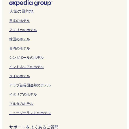
を
開
ペ
を
ク
ン
n
i
ク
を
を
の
開
o
i
ジ
a
開
く
ー
開
ク
o
b
開
開
ペ
く
t
の
を
n
人気の目的地
く
リ
ジ
く
の
e
く
く
ー
リ
e
ペ
開
の
リ
ン
を
リ
ペ
e
リ
リ
ジ
ン
l
ー
く
ペ
日本のホテル
ン
ク
開
ン
ー
の
ン
ン
を
ク
の
ジ
リ
ー
アメリカのホテル
ク
く
ク
ジ
ペ
ク
ク
開
ペ
を
ン
ジ
リ
を
ー
く
ー
開
ク
を
韓国のホテル
ン
開
ジ
リ
ジ
く
開
ク
く
を
ン
を
リ
く
台湾のホテル
リ
開
ク
開
ン
リ
ン
く
く
ク
ン
シンガポールのホテル
ク
リ
リ
ク
ン
ン
インドネシアのホテル
ク
ク
タイのホテル
アラブ首長国連邦のホテル
イタリアのホテル
マルタのホテル
ニュージーランドのホテル
サポート & よくあるご質問