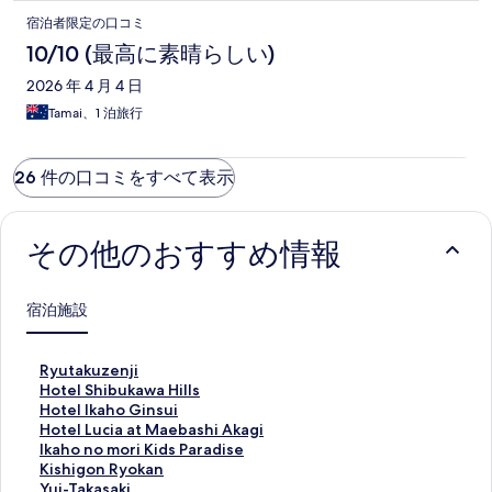
宿泊者限定の口コミ
10/10 (最高に素晴らしい)
2026 年 4 月 4 日
Tamai、1 泊旅行
26 件の口コミをすべて表示
その他のおすすめ情報
宿泊施設
R
Ryutakuzenji
y
H
Hotel Shibukawa Hills
u
o
H
Hotel Ikaho Ginsui
t
t
o
H
Hotel Lucia at Maebashi Akagi
a
e
t
o
I
Ikaho no mori Kids Paradise
k
l
e
t
k
K
Kishigon Ryokan
u
S
l
e
a
i
Y
Yui-Takasaki