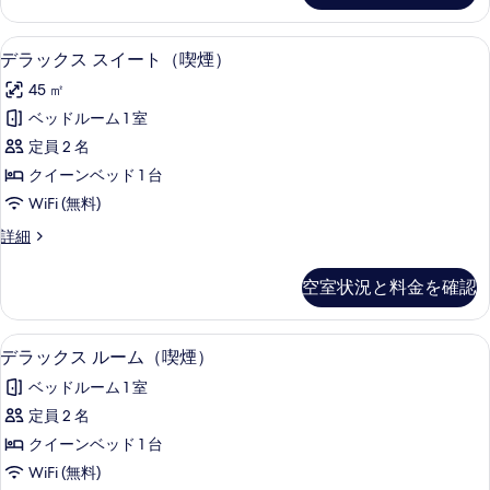
ム
ダ
を
（禁
ブ
デラックス スイート（喫煙） | 羽毛の
デ
表
6
ル
デラックス スイート（喫煙）
煙）
ラ
ル
示
の
45 ㎡
ー
ッ
す
ム
す
ベッドルーム 1 室
ク
る
（禁
べ
定員 2 名
煙）
ス
の
て
クイーンベッド 1 台
ス
詳
の
WiFi (無料)
細
イ
写
デ
詳細
ー
ラ
真
ト
ッ
空室状況と料金を確認
を
ク
（喫
ス
表
煙）
ス
デラックス ルーム（喫煙） | 羽毛の掛
デ
示
6
イ
デラックス ルーム（喫煙）
の
ラ
ー
す
す
ベッドルーム 1 室
ト
ッ
る
（喫
べ
定員 2 名
ク
煙）
て
クイーンベッド 1 台
の
ス
詳
の
WiFi (無料)
ル