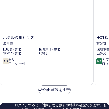
（喫
ー
煙）
の
み）
の
（喫
す
煙）
べ
の
詳
て
細
ホ
HOTEL
ホテル渋川ヒルズ
HOTEL
の
テ
R9
渋川市
甘楽郡
写
ル
The
朝食 (無料)
駐車場 (無料)
駐車場 
渋
Yard
真
WiFi (無料)
冷房
冷房
川
甘
を
ヒ
楽
10
10
良い
とて
7.2
8.4
ル
甘
段
段
口コミ 39 件
口コミ
表
ズ
楽
階
階
示
渋
郡
中
中
川
す
7.2、
8.4、
市
良
と
る
い、
て
類似施設を比較
口
も
コ
良
ミ
い、
39
口
ログインすると、対象となる割引や特典を確認できます。も
件
コ