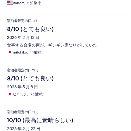
comfortable as we normally would be had it been a non-
Robert、2 泊旅行
smoking room. My request to the property is to create more
non-smoking rooms to be available or completely eradicate
smoking rooms, period! Because smokers can easily go outside
宿泊者限定の口コミ
the door and have a smoke. There’s no reason to smoke it up
where they eat and sleep! 2. The fan in the bathroom is on 24
8/10 (とても良い)
hours a day. When its the dead of winter and you’re freezing. It’s
2026 年 2 月 13 日
a very freezing cold shower if you wish to conserve hot water
and not let the water running while you soap up. Then you have
食事する会場の床が、ギシギシ床なりがしていた
that fan running blowing cold air into the shower room. My
mituhiko、1 泊旅行
request to the property is to change the fan so it can be
operated by a switch. I know they want to cut down on the mold
factor but for goodness sakes, part of the housekeeping job is
to clean the shower and if they do that after every check out,
宿泊者限定の口コミ
there won’t be a chance for mold to grow. So no reason to have
8/10 (とても良い)
the fan on 24 hours a day without a switch to turn it off by the
guests!! PLEASE DO BETTER! Robert Speaker
2026 年 5 月 8 日
ヒロミチ、2 泊旅行
宿泊者限定の口コミ
10/10 (最高に素晴らしい)
2026 年 2 月 22 日