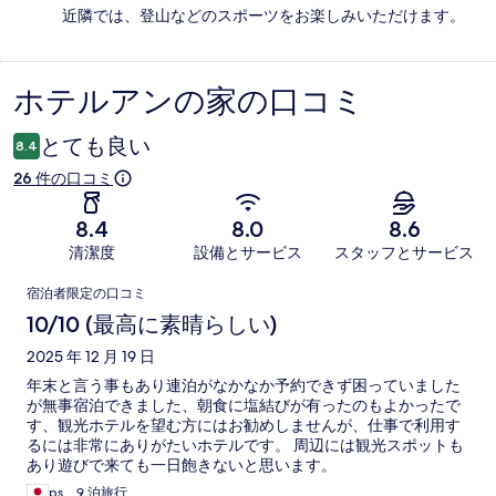
近隣では、登山などのスポーツをお楽しみいただけます。
ホテルアンの家の口コミ
口
コ
とても良い
8.4
ミ
26 件の口コミ
8.4
8.0
8.6
清潔度
設備とサービス
スタッフとサービス
口
宿泊者限定の口コミ
コ
10/10 (最高に素晴らしい)
ミ
2025 年 12 月 19 日
年末と言う事もあり連泊がなかなか予約できず困っていました
が無事宿泊できました、朝食に塩結びが有ったのもよかったで
す、観光ホテルを望む方にはお勧めしませんが、仕事で利用す
るには非常にありがたいホテルです。 周辺には観光スポットも
あり遊びで来ても一日飽きないと思います。
ps、9 泊旅行