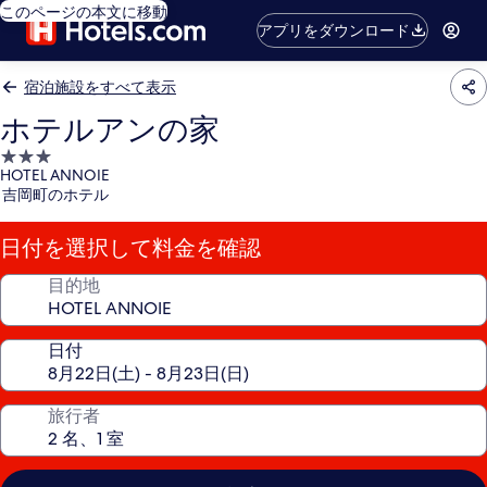
このページの本文に移動
アプリをダウンロード
宿泊施設をすべて表示
ホテルアンの家
3.0
HOTEL ANNOIE
つ
吉岡町のホテル
星
宿
日付を選択して料金を確認
泊
施
目的地
設
日付
旅行者