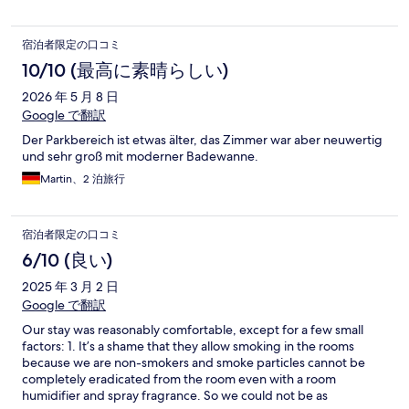
宿泊者限定の口コミ
10/10 (最高に素晴らしい)
2026 年 5 月 8 日
Google で翻訳
Der Parkbereich ist etwas älter, das Zimmer war aber neuwertig
und sehr groß mit moderner Badewanne.
Martin、2 泊旅行
宿泊者限定の口コミ
6/10 (良い)
2025 年 3 月 2 日
Google で翻訳
Our stay was reasonably comfortable, except for a few small
factors: 1. It’s a shame that they allow smoking in the rooms
because we are non-smokers and smoke particles cannot be
completely eradicated from the room even with a room
humidifier and spray fragrance. So we could not be as