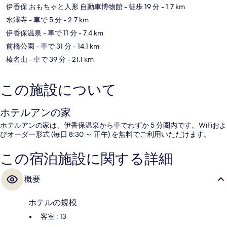
伊香保 おもちゃと人形 自動車博物館
- 徒歩 19 分
- 1.7 km
水澤寺
- 車で 5 分
- 2.7 km
伊香保温泉
- 車で 11 分
- 7.4 km
前橋公園
- 車で 31 分
- 14.1 km
榛名山
- 車で 39 分
- 21.1 km
この施設について
ホテルアンの家
ホテルアンの家は、伊香保温泉から車でわずか 5 分圏内です。WiFiおよ
びオーダー形式 (毎日 8:30 ～ 正午) を無料でご利用いただけます。
この宿泊施設に関する詳細
概要
ホテルの規模
客室 : 13