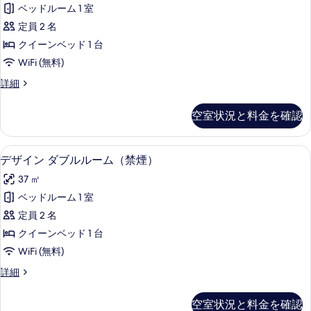
シ
ベッドルーム 1 室
ッ
定員 2 名
ク
クイーンベッド 1 台
ダ
WiFi (無料)
ブ
ベ
詳細
ル
ー
ル
シ
空室状況と料金を確認
ッ
ー
ク
ム
ダ
デザイン ダブルルーム（禁煙） | 羽毛
デ
4
ブ
デザイン ダブルルーム（禁煙）
（喫
ザ
ル
煙）
37 ㎡
ル
イ
ー
の
ベッドルーム 1 室
ン
ム
す
定員 2 名
（喫
ダ
煙）
べ
クイーンベッド 1 台
ブ
の
て
WiFi (無料)
詳
ル
の
細
デ
詳細
ル
ザ
写
ー
イ
空室状況と料金を確認
真
ン