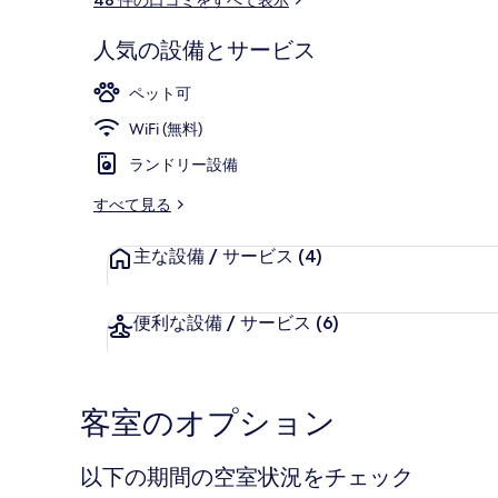
リ
ミ
ー
人気の設備とサービス
Room 13
ペット可
WiFi (無料)
ランドリー設備
すべて見る
主な設備 / サービス
(4)
便利な設備 / サービス
(6)
客室のオプション
以下の期間の空室状況をチェック