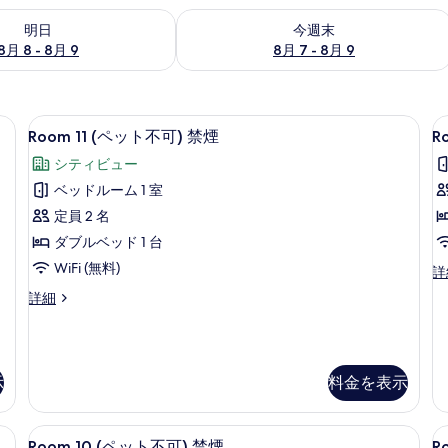
- 8月 9 の空室状況をチェック
今週末 8月 7 - 8月 9 の空室状況をチ
明日
今週末
8月 8 - 8月 9
8月 7 - 8月 9
煙 | WiFi (無料)、客室ごとに異なる装飾、客室ごとに異なるインテリア、ベッドシ
Room
Room 11 (ペット不可) 禁煙 | 
R
15
Room 11 (ペット不可) 禁煙
R
11
5
シティビュー
(ペ
(
ベッドルーム 1 室
ッ
定員 2 名
ト
ダブルベッド 1 台
不
WiFi (無料)
R
詳
可)
可
5
Room
詳細
禁
(
11
ッ
煙
(ペ
ト
ッ
の
不
ト
す
可
示
料金を表示
不
禁
べ
可)
煙
禁
て
 | WiFi (無料)、客室ごとに異なる装飾、客室ごとに異なるインテリア、ベッドシ
Room
Room 10 (ペット不可) 禁煙 | 
の
R
煙
8
Room 10 (ペット不可) 禁煙
R