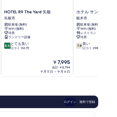
示
HOTEL
ホ
す
HOTEL R9 The Yard 矢板
ホテル サンルート栃
R9
テ
矢板市
栃木市
る
The
ル
駐車場 (無料)
駐車場 (無料)
Yard
サ
WiFi (無料)
WiFi (無料)
矢
ン
冷房
レストラン
板
ル
ランドリー設備
冷房
矢
ー
10
10
とても良い
良い
板
ト
8.4
7.8
段
段
口コミ 136 件
口コミ 298 件
市
栃
階
階
木
中
中
栃
現
￥7,995
8.4、
7.8、
木
在
と
良
合計 ￥8,794
市
の
て
い、
9 月 5 日 ～ 9 月 6 日
8 月 
料
も
口
金
良
コ
は
い、
ミ
￥7,995
口
298
コ
件
ミ
件
ログイン
無料で登録
136
の
件
口
件
コ