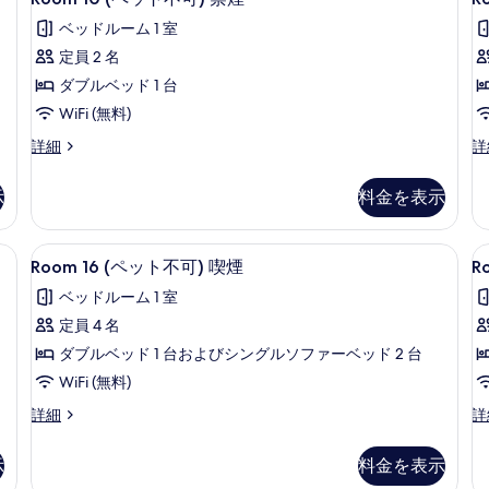
詳
の
10
1
の
細
ベッドルーム 1 室
詳
(ペ
(
写
細
定員 2 名
ッ
真
ダブルベッド 1 台
ト
を
WiFi (無料)
不
表
Room
R
詳細
詳
可)
可
示
10
13
禁
す
(ペ
(
示
料金を表示
ッ
ッ
煙
る
ト
ト
の
不
不
煙 | WiFi (無料)、客室ごとに異なる装飾、客室ごとに異なるインテリア、ベッドシ
Room
Room 16 (ペット不可) 喫煙 | 
R
す
8
可)
可
Room 16 (ペット不可) 喫煙
R
16
2
禁
禁
べ
ベッドルーム 1 室
煙
煙
(ペ
(
て
の
の
定員 4 名
ッ
詳
詳
の
ダブルベッド 1 台およびシングルソファーベッド 2 台
ト
細
細
写
WiFi (無料)
不
可
真
Room
R
詳細
詳
可)
を
16
2
喫
(ペ
(
表
示
料金を表示
ッ
型
煙