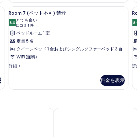
示
ト
犬
の
不
可
す
異なる装飾、客室ごとに異なるインテリア、ベッドシーツ
Room
Room 7 (ペット不可) 禁煙 | W
R
す
6
可)
禁
Room 7 (ペット不可) 禁煙
R
る
7
8
喫
煙
べ
とても良い
煙
8.0
の
8.
(ペ
(
10 点中 8.0
(口
口コミ 1 件
て
の
詳
ッ
コ
ベッドルーム 1 室
詳
細
の
ミ
ト
細
定員 5 名
写
1
不
可
クイーンベッド 1 台およびシングルソファーベッド 3 台
真
件)
可)
WiFi (無料)
を
禁
Room
R
詳細
詳
表
煙
7
8
示
(ペ
(
の
示
料金を表示
ッ
型
す
す
ト
犬
る
不
可
べ
可)
禁
て
禁
煙
煙
の
ホスピタルイン獨協医科大学
ホテルニューイタヤ
の
の
詳
写
詳
細
細
真
を