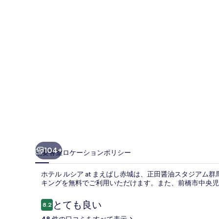
ア
at
ま
え
ば
し
赤
城
の
写
104+
概要
客室
ロケーション
ポリシー
真
ホテル ルシア at まえばし赤城は、正田醤油スタジアム群
ギ
キングを無料でご利用いただけます。また、前橋市中央児童
ャ
口
とても良い
8.2
ラ
10段階中8.2
コ
48 件の口コミをすべて表示