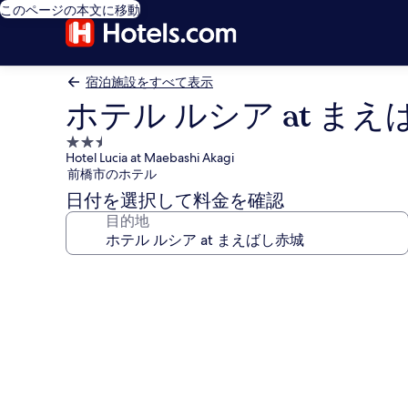
このページの本文に移動
宿泊施設をすべて表示
ホテル ルシア at ま
2.5
Hotel Lucia at Maebashi Akagi
つ
前橋市のホテル
星
日付を選択して料金を確認
宿
目的地
泊
施
設
ホ
テ
ル
ル
シ