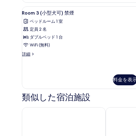
示
ト
の
不
す
Room
WiFi (無料)、客室ごとに
す
9
可)
Room 3 (小型犬可) 禁煙
る
3
喫
べ
ベッドルーム 1 室
煙
(小
て
の
定員 2 名
型
詳
の
ダブルベッド 1 台
犬
細
写
WiFi (無料)
可)
真
Room
詳細
禁
を
3
煙
(小
表
型
の
示
犬
す
料金を表
可)
す
べ
禁
る
煙
て
類似した宿泊施設
の
の
詳
細
HOTEL R9 Premium 川俣駅前
東横 INN 
写
真
を
表