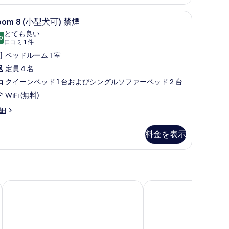
示
す
)
す
iFi (無料)、客室ごとに異なる装飾、客室ごとに異なるインテリア、ベッドシーツ
oom
Room 8 (小型犬可) 禁煙 | WiFi (
べ
10
oom 8 (小型犬可) 禁煙
る
て
とても良い
0
小
10 点中 8.0
(口
口コミ 1 件
の
型
コ
ベッドルーム 1 室
写
ミ
犬
定員 4 名
真
1
)
クイーンベッド 1 台およびシングルソファーベッド 2 台
を
件)
禁
WiFi (無料)
表
煙
oom
細
示
の
す
小
す
料金を表示
る
べ
)
て
の
HOTEL R9 The Yard 矢板
ホテル サンルート栃木
写
真
を
表