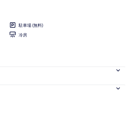
 (ペット不可) 禁煙 | WiFi (無料)、客室ごとに異なる装飾、客室ごとに異なる
駐車場 (無料)
冷房