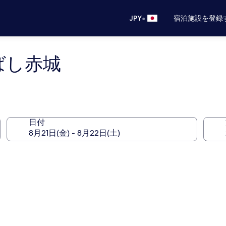
•
JPY
宿泊施設を登録
えばし赤城
日付