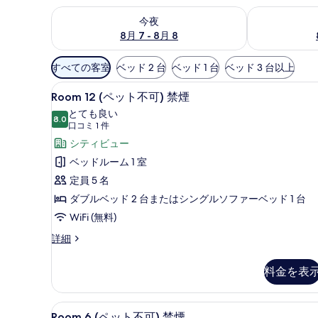
今夜 8月 7 - 8月 8 の空室状況をチェック
明日 8月 8 
今夜
8月 7 - 8月 8
利
すべての客室
ベッド 2 台
ベッド 1 台
ベッド 3 台以上
用
Room
Room 12 (ペット不可) 禁
可
7
Room 12 (ペット不可) 禁煙
12
能
とても良い
8.0
(ペ
な
10 点中 8.0
(口
口コミ 1 件
ッ
客
コ
シティビュー
室
ミ
ト
ベッドルーム 1 室
の
1
不
定員 5 名
絞
件)
可)
ダブルベッド 2 台またはシングルソファーベッド 1 台
り
禁
WiFi (無料)
込
煙
み
Room
詳細
条
の
12
(ペ
件
す
料金を表
ッ
べ
ト
不
て
Room
Room 6 (ペット不可) 禁煙
10
可)
Room 6 (ペット不可) 禁煙