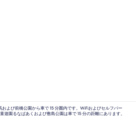
Room 7 
馬および前橋公園から車で 15 分圏内です。WiFiおよびセルフパー
遊園るなぱあくおよび敷島公園は車で 15 分の距離にあります。
Room 11 