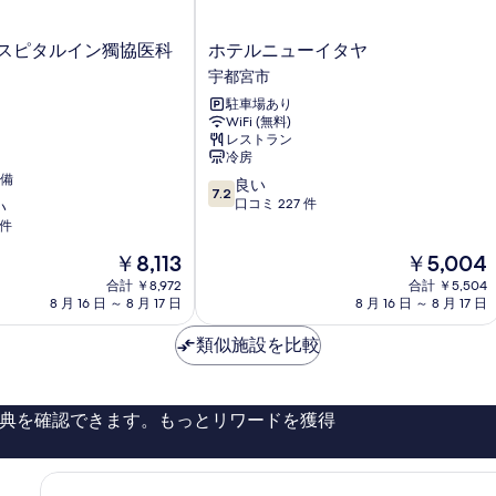
表
ホ
示
 ホスピタルイン獨協医科
ホテルニューイタヤ
テ
宇都宮市
す
ル
駐車場あり
る
ニ
WiFi (無料)
ュ
レストラン
ー
冷房
イ
備
10
良い
タ
7.2
段
口コミ 227 件
い
ヤ
階
 件
宇
中
都
現
現
￥8,113
￥5,004
7.2、
宮
在
在
良
合計 ￥8,972
市
合計 ￥5,504
の
の
い、
8 月 16 日 ～ 8 月 17 日
8 月 16 日 ～ 8 月 17 日
料
料
口
金
金
コ
類似施設を比較
は
は
ミ
￥8,113
￥5,004
227
件
典を確認できます。もっとリワードを獲得
件
の
口
コ