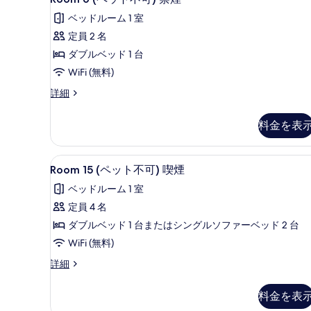
の
6
禁
ベッドルーム 1 室
煙
(ペ
写
の
定員 2 名
ッ
真
詳
ダブルベッド 1 台
ト
細
を
WiFi (無料)
不
表
Room
詳細
可)
示
6
禁
す
(ペ
料金を表
ッ
煙
る
ト
の
不
Room
Room 15 (ペット不可) 喫
す
7
可)
Room 15 (ペット不可) 喫煙
15
禁
べ
ベッドルーム 1 室
煙
(ペ
て
の
定員 4 名
ッ
詳
の
ダブルベッド 1 台またはシングルソファーベッド 2 台
ト
細
写
WiFi (無料)
不
真
Room
詳細
可)
を
15
喫
(ペ
表
料金を表
ッ
煙