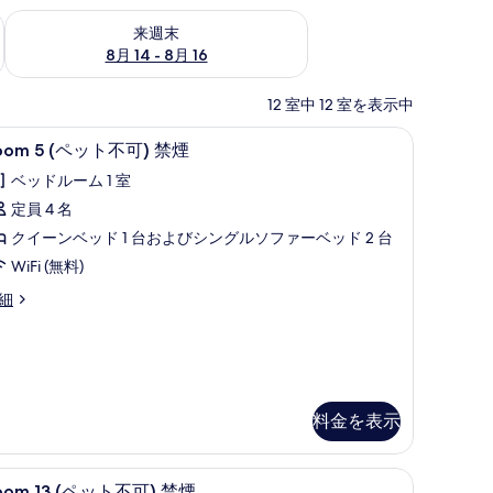
ェック
来週末 8月 14 - 8月 16 の空室状況をチェック
来週末
8月 14 - 8月 16
12 室中 12 室を表示中
ーツ
WiFi (無料)、客室ごとに異なる装飾、客室ごとに異なるインテリア、ベッドシーツ
oom
Room 5 (ペット不可) 禁煙 | WiFi 
8
oom 5 (ペット不可) 禁煙
ベッドルーム 1 室
ペ
定員 4 名
ッ
クイーンベッド 1 台およびシングルソファーベッド 2 台
ト
WiFi (無料)
不
oom
細
)
禁
ペ
煙
の
す
)
料金を表示
べ
て
ーツ
WiFi (無料)、客室ごとに異なる装飾、客室ごとに異なるインテリア、ベッドシーツ
oom
Room 13 (ペット不可) 禁煙 | WiFi
6
oom 13 (ペット不可) 禁煙