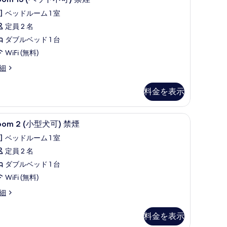
の
3
ベッドルーム 1 室
ペ
写
定員 2 名
ッ
真
ダブルベッド 1 台
ト
を
WiFi (無料)
不
表
oom
細
)
示
禁
す
ペ
料金を表示
煙
る
の
ーツ
WiFi (無料)、客室ごとに異なる装飾、客室ごとに異なるインテリア、ベッドシーツ
oom
Room 2 (小型犬可) 禁煙 | WiFi (
す
8
)
oom 2 (小型犬可) 禁煙
べ
ベッドルーム 1 室
小
て
定員 2 名
型
の
ダブルベッド 1 台
犬
写
WiFi (無料)
)
真
oom
細
禁
を
煙
小
表
料金を表示
の