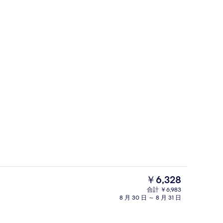
(ペット不可) 禁煙 | WiFi (無料)、客室ごとに異なる装飾、客室ごとに異なる
施設の敷地
現
￥6,328
在
合計 ￥6,983
の
8 月 30 日 ～ 8 月 31 日
(ペット不可) 禁煙 | 部屋からの景観
Room 11 (ペット不可) 禁煙 | 
料
金
は