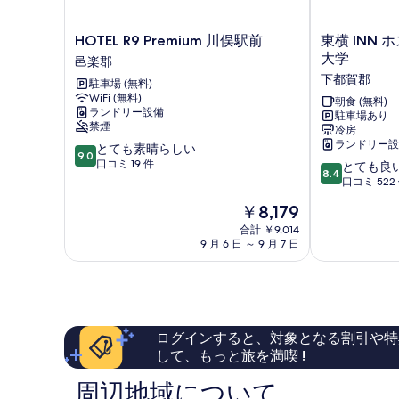
示
HOTEL
東
す
HOTEL R9 Premium 川俣駅前
東横 INN
R9
横
大学
邑楽郡
る
Premium
INN
下都賀郡
駐車場 (無料)
川
ホ
WiFi (無料)
俣
ス
朝食 (無料)
ランドリー設備
駐車場あり
駅
ピ
禁煙
冷房
前
タ
ランドリー設
10
とても素晴らしい
邑
ル
9.0
段
口コミ 19 件
10
楽
イ
とても良
8.4
階
段
郡
ン
口コミ 522
中
階
獨
現
￥8,179
9.0、
中
協
在
と
8.4、
合計 ￥9,014
医
の
て
9 月 6 日 ～ 9 月 7 日
と
科
料
も
て
大
金
素
も
学
は
晴
良
下
￥8,179
ら
い、
都
し
口
賀
ログインすると、対象となる割引や特
い、
コ
郡
して、もっと旅を満喫 !
口
ミ
コ
522
周辺地域について
ミ
件