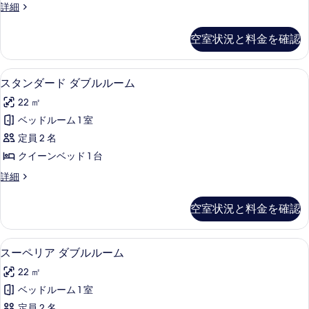
ベ
ス
詳細
ン
リ
ー
ッ
ベ
プ
ペ
ッ
空室状況と料金を確認
ド
リ
ド
ル
ア
1
1
ル
ト
台
台
スタンダード ダブルルーム | エジプ
ス
7
リ
スタンダード ダブルルーム
ー
の
の
タ
プ
詳
ム
22 ㎡
ル
す
細
ン
ル
の
ベッドルーム 1 室
べ
ダ
ー
す
定員 2 名
ム
て
ー
の
べ
クイーンベッド 1 台
の
ド
詳
て
ス
詳細
細
写
ダ
タ
の
真
ブ
ン
空室状況と料金を確認
写
ダ
を
ル
ー
真
表
ル
ド
スーペリア ダブルルーム | エジプト
ス
を
4
ダ
スーペリア ダブルルーム
示
ー
ー
ブ
表
す
ム
22 ㎡
ル
ペ
示
ル
る
の
ベッドルーム 1 室
リ
す
ー
定員 2 名