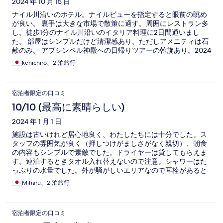
2024 年 10 月 15 日
ナイル川沿いのホテル。ナイルビューを指定すると眼前の眺め
が良い。 裏手は大きな市場で散策に適す。周囲にレストラン多
し。徒歩1分のナイル川沿いのイタリア料理に2日間通いまし
た。 部屋はシンプルだけど清潔感あり。ただしアメニティは石
鹸のみ。 アブシンベル神殿への日帰りツアーの斡旋あり。2024
年10月でひとり30ドル、お弁当付き。午前4時集合、7時半現地
kenichiro、2 泊旅行
着、9時半に引き返すスケジュール。
宿泊者限定の口コミ
10/10 (最高に素晴らしい)
2024 年 1 月 1 日
施設は古いけれど居心地良く、わたしたちには十分でした。ス
タッフの雰囲気が良く（押しつけがましさがなく親切）、朝食
の内容もシンプルで素敵でした。ドライヤーは貸してもらえま
す。連泊するときタオル入れ替えないので注意。シャワーはた
っぷりの水量でした。外が騒がしいエリアなので耳栓があると
いいです。
Miharu、2 泊旅行
宿泊者限定の口コミ