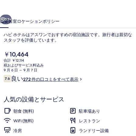
写
前へ
次へ
真
57+
概要
客室
ロケーション
ポリシー
ギ
ハピ ホテルはアスワンでおすすめの宿泊施設です。旅行者は親切な
ャ
スタッフを評価しています。
ラ
現
￥10,464
リ
在
合計 ￥12,114
の
税およびサービス料込み
ー
料
9 月 6 日 ～ 9 月 7 日
金
口
良い
7.6
272 件の口コミをすべて表示
は
10段階中7.6
コ
朝食に営業
￥10,464
ミ
で
す
人気の設備とサービス
朝食 (無料)
駐車場あり
WiFi (無料)
レストラン
冷房
ランドリー設備