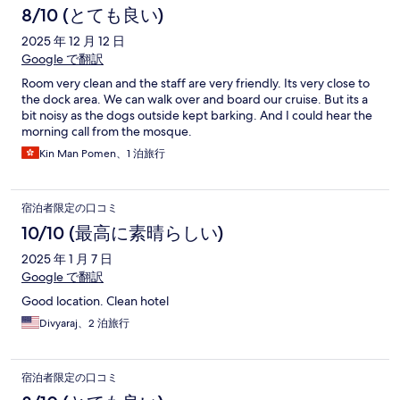
8/10 (とても良い)
2025 年 12 月 12 日
Google で翻訳
Room very clean and the staff are very friendly. Its very close to
the dock area. We can walk over and board our cruise. But its a
bit noisy as the dogs outside kept barking. And I could hear the
morning call from the mosque.
Kin Man Pomen、1 泊旅行
宿泊者限定の口コミ
10/10 (最高に素晴らしい)
2025 年 1 月 7 日
Google で翻訳
Good location. Clean hotel
Divyaraj、2 泊旅行
宿泊者限定の口コミ