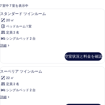
可
7 室中 7 室を表示中
能
スタンダード ツインルーム | エジプ
ス
5
スタンダード ツインルーム
な
タ
客
20 ㎡
ン
室
ベッドルーム 1 室
ダ
の
定員 2 名
ー
絞
シングルベッド 2 台
り
ド
ス
詳細
込
ツ
タ
み
イ
ン
条
空室状況と料金を確認
ダ
ン
件
ー
ル
ド
スーペリア ツインルーム | エジプト
ス
6
ツ
スーペリア ツインルーム
ー
ー
イ
ム
22 ㎡
ン
ペ
ル
の
定員 2 名
リ
ー
す
シングルベッド 2 台
ム
ア
の
べ
ス
詳細
ツ
詳
ー
て
細