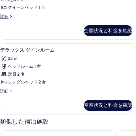
す
ム
ア
る
の
べ
クイーンベッド 1 台
ダ
詳
て
ス
詳細
細
ブ
ー
の
ル
ペ
空室状況と料金を確認
写
リ
ル
ア
真
ー
ダ
デラックス ツインルーム | エジプト
デ
を
6
ブ
デラックス ツインルーム
ム
ラ
ル
表
の
22 ㎡
ル
ッ
示
ー
す
ベッドルーム 1 室
ク
す
ム
べ
定員 2 名
の
ス
る
詳
て
シングルベッド 2 台
ツ
細
の
デ
詳細
イ
ラ
写
ン
ッ
空室状況と料金を確認
真
ク
ル
ス
を
ー
ツ
類似した宿泊施設
表
イ
ム
ン
示
アスワン プラザ ホテル
クレオパ
の
ル