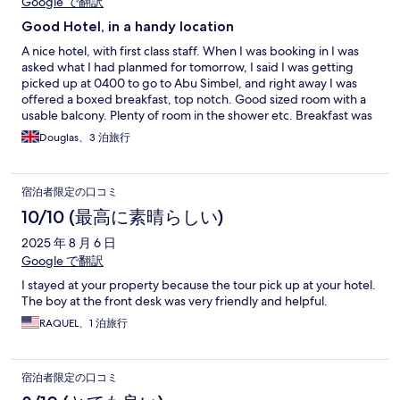
Google で翻訳
Good Hotel, in a handy location
A nice hotel, with first class staff. When I was booking in I was
asked what I had planmed for tomorrow, I said I was getting
picked up at 0400 to go to Abu Simbel, and right away I was
offered a boxed breakfast, top notch. Good sized room with a
usable balcony. Plenty of room in the shower etc. Breakfast was
a good selection. I would happily stay here again
Douglas、3 泊旅行
宿泊者限定の口コミ
10/10 (最高に素晴らしい)
2025 年 8 月 6 日
Google で翻訳
I stayed at your property because the tour pick up at your hotel.
The boy at the front desk was very friendly and helpful.
RAQUEL、1 泊旅行
宿泊者限定の口コミ