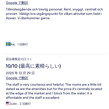
Google で翻訳
Tillmötesgående och trevlig personal. Rent, snyggt, centralt och
prisvärt. Väldigt bra utgångspunkt för vilken aktivitet som helst i
Aswan. Vi återkommer gärna.
Kaj、1 泊旅行
宿泊者限定の口コミ
10/10 (最高に素晴らしい)
2025 年 12 月 29 日
Google で翻訳
The staff is very courteous and helpful. The rooms are a little bit
dated aa are the amenities but for the price it's centrally located
at the edge of the market and 1 block from the water. It is
affordable and the staff is excellent.
Luke、2 泊旅行