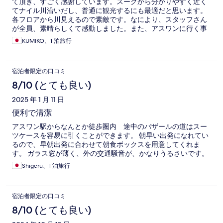
て頂き、すごく感謝しています。スークから分かりやすく近く
てナイル川沿いだし、普通に観光するにも最適だと思います。
各フロアから川見えるので素敵です。なにより、スタッフさん
が全員、素晴らしくて感動しました。また、アスワンに行く事
があったらぜひ、利用したいホテルです。
KUMIKO、1 泊旅行
宿泊者限定の口コミ
8/10 (とても良い)
2025 年 1 月 11 日
便利で清潔
アスワン駅からなんとか徒歩圏内 途中のバザールの道はスー
ツケースを容易に引くことができます。 朝早い出発になれてい
るので、早朝出発に合わせて朝食ボックスを用意してくれま
す。 ガラス窓が薄く、外の交通騒音が、かなりうるさいです。
Shigeru、1 泊旅行
宿泊者限定の口コミ
8/10 (とても良い)