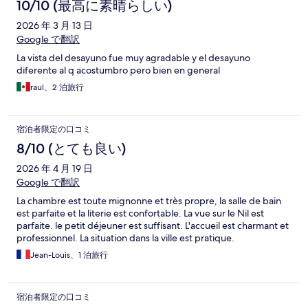
10/10 (最高に素晴らしい)
2026 年 3 月 13 日
Google で翻訳
La vista del desayuno fue muy agradable y el desayuno
diferente al q acostumbro pero bien en general
raul、2 泊旅行
宿泊者限定の口コミ
8/10 (とても良い)
2026 年 4 月 19 日
Google で翻訳
La chambre est toute mignonne et très propre, la salle de bain
est parfaite et la literie est confortable. La vue sur le Nil est
parfaite. le petit déjeuner est suffisant. L'accueil est charmant et
professionnel. La situation dans la ville est pratique.
Jean-Louis、1 泊旅行
宿泊者限定の口コミ