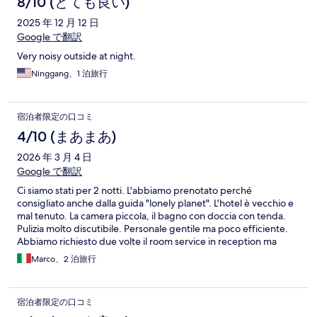
8/10 (とても良い)
2025 年 12 月 12 日
Google で翻訳
Very noisy outside at night.
Ninggang、1 泊旅行
宿泊者限定の口コミ
4/10 (まあまあ)
2026 年 3 月 4 日
Google で翻訳
Ci siamo stati per 2 notti. L'abbiamo prenotato perché
consigliato anche dalla guida "lonely planet". L'hotel è vecchio e
mal tenuto. La camera piccola, il bagno con doccia con tenda.
Pulizia molto discutibile. Personale gentile ma poco efficiente.
Abbiamo richiesto due volte il room service in reception ma
dopo un'oretta abbondante sono dovuto scendere per
Marco、2 泊旅行
sollecitare. Abbiamo richiesto la carta igienica (era finita) ma non
l'abbiamo mai ricevuta. Abbiamo richiesto la prima colazione
d'asporto (per la visita ad abu simbel) ed e stata ottima.
宿泊者限定の口コミ