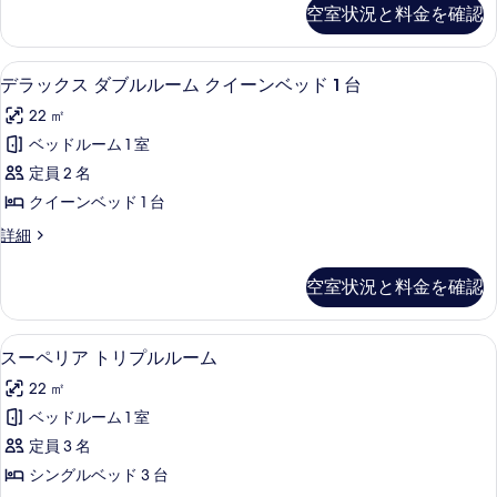
イ
ペ
空室状況と料金を確認
の
リ
ン
ア
写
ル
ツ
デラックス ダブルルーム クイーンベッ
デ
真
9
イ
デラックス ダブルルーム クイーンベッド 1 台
ー
ラ
ン
を
ム
22 ㎡
ル
ッ
表
ー
の
ベッドルーム 1 室
ク
示
ム
す
定員 2 名
の
ス
す
詳
べ
クイーンベッド 1 台
ダ
る
細
て
デ
詳細
ブ
ラ
の
ル
ッ
空室状況と料金を確認
写
ク
ル
ス
真
ー
ダ
スーペリア トリプルルーム | エジプ
ス
を
7
ブ
スーペリア トリプルルーム
ム
ー
ル
表
ク
22 ㎡
ル
ペ
示
ー
イ
ベッドルーム 1 室
リ
す
ム
ー
定員 3 名
ク
ア
る
イ
ン
シングルベッド 3 台
ト
ー