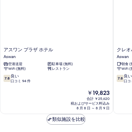
す
ー
す
る
ム
べ
の
詳
て
細
の
写
真
ア
ク
アスワン プラザ ホテル
クレオ
を
ス
レ
Aswan
Aswan
表
ワ
オ
空港送迎
駐車場 (無料)
朝食 (
ン
パ
示
WiFi (無料)
レストラン
WiFi 
プ
ト
す
ラ
ラ
10
10
良い
良い
7.8
7.8
ザ
ホ
段
段
口コミ 94 件
口コミ
る
ホ
テ
階
階
テ
ル
中
現
中
￥19,823
ル
Aswan
7.8、
在
7.8、
合計 ￥25,620
Aswan
良
の
良
税およびサービス料込み
い、
料
い、
8 月 8 日 ～ 8 月 9 日
口
金
口
コ
は
コ
類似施設を比較
ミ
￥19,823
ミ
94
69