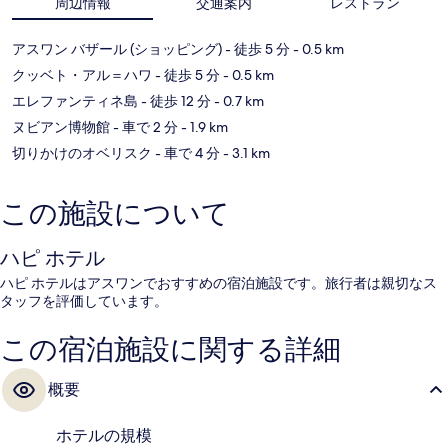
周辺情報
交通案内
レストラン
アスワン バザール (ショッピング)
- 徒歩 5 分
- 0.5 km
クッベト・アル＝ハワ
- 徒歩 5 分
- 0.5 km
エレファンティネ島
- 徒歩 12 分
- 0.7 km
ヌビアン博物館
- 車で 2 分
- 1.9 km
切りかけのオベリスク
- 車で 4 分
- 3.1 km
この施設について
ハピ ホテル
ハピ ホテルはアスワンでおすすめの宿泊施設です。旅行者は親切なス
タッフを評価しています。
この宿泊施設に関する詳細
概要
ホテルの規模