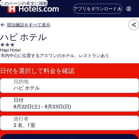
このページの本文に移動
アプリをダウンロード
宿泊施設をすべて表示
ハピ ホテル
3.0
Hapi Hotel
つ
市内中心に位置するアスワンのホテル、レストランあり
星
宿
日付を選択して料金を確認
泊
施
目的地
設
日付
旅行者