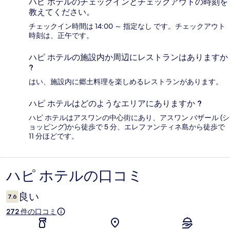
ハピ ホテルのチェックインとチェックアウトの時刻を
教えてください。
チェックイン時間は 14:00 ～ 指定なし です。チェックアウト
時刻は、正午です。
ハピ ホテルの施設内か周辺にレストランはありますか
?
はい、施設内に郷土料理を楽しめるレストランがあります。
ハピ ホテルはどのようなエリアにありますか ?
ハピ ホテルはアスワンの中心街にあり、アスワン バザール (シ
ョッピング)から徒歩で 5 分、エレファンティネ島から徒歩で
11 分ほどです。
ハピ ホテルの口コミ
口
コ
良い
7.6
ミ
272 件の口コミ