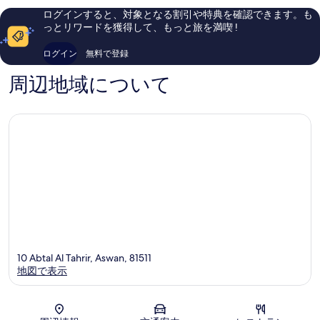
件
件
ログインすると、対象となる割引や特典を確認できます。も
件
件
っとリワードを獲得して、もっと旅を満喫 !
の
の
口
口
ログイン
無料で登録
コ
コ
ミ
ミ
周辺地域について
10 Abtal Al Tahrir, Aswan, 81511
地図で表示
地図