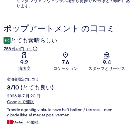
サンタ マリア ノヴェッラ広場から徒歩で 19 分ほどの場所にあ
ります。
ポップアートメント の口コミ
口
コ
とても素晴らしい
9.0
ミ
758 件の口コミ
9.2
7.6
9.4
清潔度
ロケーション
スタッフとサービス
口
宿泊者限定の口コミ
コ
8/10 (とても良い)
ミ
2026 年 7 月 20 日
Google で翻訳
Troede egentlig vi skulle have haft balkon / terrasse - men
gjorde ikke så meget pga. varmen.
Martin、4 泊旅行