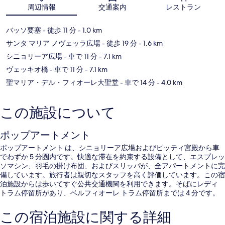
地図
周辺情報
交通案内
レストラン
バッソ要塞
- 徒歩 11 分
- 1.0 km
サンタ マリア ノヴェッラ広場
- 徒歩 19 分
- 1.6 km
シニョリーア広場
- 車で 11 分
- 7.1 km
ヴェッキオ橋
- 車で 11 分
- 7.1 km
聖マリア・デル・フィオーレ大聖堂
- 車で 14 分
- 4.0 km
この施設について
ポップアートメント
ポップアートメント は、シニョリーア広場およびピッティ宮殿から車
でわずか 5 分圏内です。快適な滞在を約束する設備として、エスプレッ
ソマシン、羽毛の掛け布団、およびスリッパが、全アパートメントに完
備しています。旅行者は親切なスタッフを高く評価しています。この宿
泊施設からは歩いてすぐ公共交通機関を利用できます。そばにレディ
トラム停留所があり、ベルフィオーレ トラム停留所までは 4 分です。
この宿泊施設に関する詳細