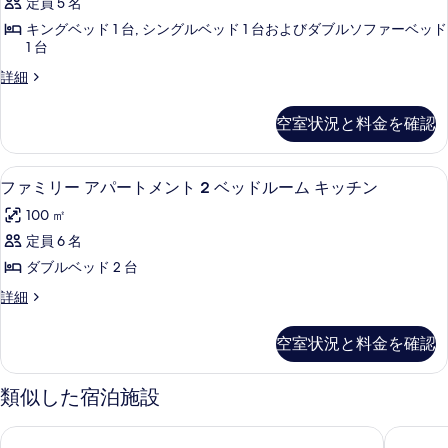
ム
る
定員 5 名
ル
て
メ
キ
ー
キングベッド 1 台, シングルベッド 1 台およびダブルソファーベッド
の
ン
ム
1 台
ッ
キ
写
ト
ア
詳細
チ
ッ
真
2
パ
チ
ン
ー
ベ
を
ン
空室状況と料金を確認
の
ト
の
ッ
表
メ
詳
す
ン
ド
示
細
ファミリー アパートメント 2 ベッドルー
フ
べ
6
ト
ファミリー アパートメント 2 ベッドルーム キッチン
ル
す
ァ
2
て
100 ㎡
ー
ベ
る
ミ
の
ッ
定員 6 名
ム
リ
ド
写
ダブルベッド 2 台
キ
ル
ー
真
ー
フ
詳細
ッ
ア
ム
を
ァ
チ
キ
パ
ミ
表
空室状況と料金を確認
ッ
ン
リ
ー
示
チ
ー
の
ン
ト
ア
す
類似した宿泊施設
の
す
パ
メ
る
詳
ー
べ
アパルト フィレンツェ マニファットゥーラ
プラス 
ン
細
ト