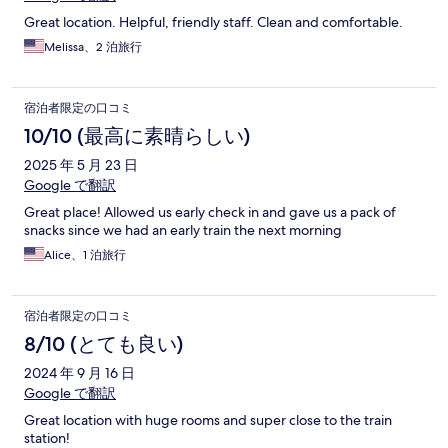
Great location. Helpful, friendly staff. Clean and comfortable.
Melissa、2 泊旅行
宿泊者限定の口コミ
10/10 (最高に素晴らしい)
2025 年 5 月 23 日
Google で翻訳
Great place! Allowed us early check in and gave us a pack of
snacks since we had an early train the next morning
Alice、1 泊旅行
宿泊者限定の口コミ
8/10 (とても良い)
2024 年 9 月 16 日
Google で翻訳
Great location with huge rooms and super close to the train
station!