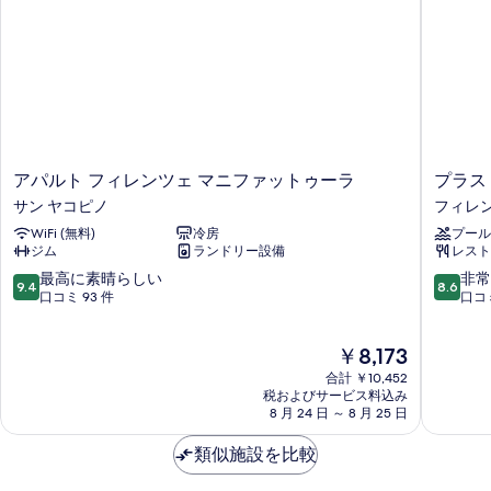
て
メ
ト
ン
の
2
ト
写
ベ
2
ベ
真
ッ
ッ
を
ド
ド
表
ル
ル
ー
示
ア
プ
アパルト フィレンツェ マニファットゥーラ
プラス
ー
ム
パ
ラ
す
サン ヤコピノ
フィレ
キ
ム
ル
ス
ッ
る
WiFi (無料)
冷房
プール
ト
フ
キ
チ
ジム
ランドリー設備
レスト
フ
ロ
ッ
ン
ィ
ー
10
10
最高に素晴らしい
非常
の
9.4
8.6
チ
レ
レ
段
段
口コミ 93 件
口コミ
詳
ン
ン
階
階
ン
細
ツ
ス
中
中
現
の
￥8,173
ェ
-
9.4、
8.6、
在
マ
ホ
最
非
合計 ￥10,452
す
の
ニ
ス
高
常
税およびサービス料込み
べ
料
フ
8 月 24 日 ～ 8 月 25 日
テ
に
に
金
ァ
ル
素
良
て
は
ッ
類似施設を比較
フ
晴
い、
の
￥8,173
ト
ィ
ら
口