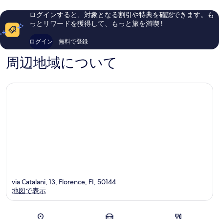
ゥ
レ
し
コ
写
ー
ン
い、
ミ
真
ログインすると、対象となる割引や特典を確認できます。も
ラ
ツ
口
1,007
っとリワードを獲得して、もっと旅を満喫 !
を
サ
ェ
コ
件
ン
歴
ミ
件
表
ログイン
無料で登録
ヤ
史
93
の
示
コ
地
件
口
周辺地域について
ピ
区
件
コ
す
ノ
の
ミ
る
口
コ
ミ
via Catalani, 13, Florence, FI, 50144
地図で表示