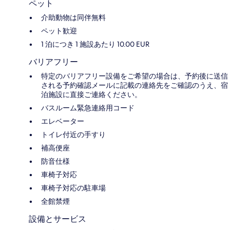
ペット
介助動物は同伴無料
ペット歓迎
1 泊につき 1 施設あたり 10.00 EUR
バリアフリー
特定のバリアフリー設備をご希望の場合は、予約後に送信
される予約確認メールに記載の連絡先をご確認のうえ、宿
泊施設に直接ご連絡ください。
バスルーム緊急連絡用コード
エレベーター
トイレ付近の手すり
補高便座
防音仕様
車椅子対応
車椅子対応の駐車場
全館禁煙
設備とサービス