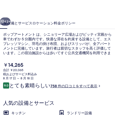
ト
メ
前へ
次へ
ン
42+
概要
設備とサービス
ロケーション
料金
ポリシー
ト
ポップアートメント は、シニョリーア広場およびピッティ宮殿から
の
車でわずか 5 分圏内です。快適な滞在を約束する設備として、エス
プレッソマシン、羽毛の掛け布団、およびスリッパが、全アパート
写
メントに完備しています。旅行者は親切なスタッフを高く評価して
真
います。この宿泊施設からは歩いてすぐ公共交通機関を利用できま
す。そばにレディ トラム停留所があり、ベルフィオーレ トラム停
ギ
留所までは 4 分です。
現
￥14,265
在
ャ
合計 ￥20,065
の
税およびサービス料込み
施設の正面
ラ
料
8 月 17 日 ～ 8 月 18 日
金
口
とても素晴らしい
リ
9.0
758 件の口コミをすべて表示
は
10段階中9.0
コ
￥14,265
ー
ミ
で
す
人気の設備とサービス
キッチン
ランドリー設備