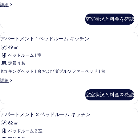
ア
リ
ス
詳細
フ
タ
ー
ー
リ
ジ
ペ
ー
キ
空室状況と料金を確認
リ
キ
オ
ッ
ア
ッ
1
ス
チ
チ
アパートメント 1 ベッドルーム キッチン
ア
9
タ
ベ
アパートメント 1 ベッドルーム キッチン
ン
ン
パ
ジ
の
ッ
49 ㎡
オ
の
詳
ー
ド
1
ベッドルーム 1 室
細
す
ト
ベ
ル
定員 4 名
ッ
べ
メ
ー
ド
キングベッド 1 台およびダブルソファーベッド 1 台
て
ン
ル
ム
ア
詳細
ー
の
ト
パ
キ
ム
写
1
ー
キ
ッ
空室状況と料金を確認
ト
ベ
真
ッ
チ
メ
チ
ッ
を
ン
ン
ン
アパートメント 2 ベッドルーム キッチ
ア
5
ト
ド
アパートメント 2 ベッドルーム キッチン
表
の
の
パ
1
詳
ル
示
62 ㎡
ベ
す
細
ー
ー
ッ
す
ベッドルーム 2 室
べ
ト
ド