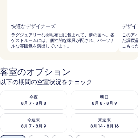
快適なデザイナーズ
デザイ
ラグジュアリーな羽毛布団に包まれて、夢の国へ。各
このア
ゲストルームには、個性的な家具が配され、パーソナ
た調度
ルな雰囲気を演出しています。
こもっ
客室のオプション
以下の期間の空室状況をチェック
今夜 8月 7 - 8月 8 の空室状況をチェック
明日 8月 8 - 8月 9 の空室
今夜
明日
8月 7 - 8月 8
8月 8 - 8月 9
今週末 8月 7 - 8月 9 の空室状況をチェック
来週末 8月 14 - 8月 16 の
今週末
来週末
8月 7 - 8月 9
8月 14 - 8月 16
利