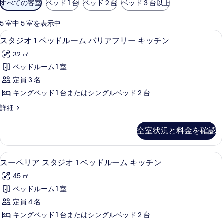
すべての客室
ベッド 1 台
ベッド 2 台
ベッド 3 台以上
用
可
5 室中 5 室を表示中
能
スタジオ 1 ベッドルーム バリアフリ
ス
7
スタジオ 1 ベッドルーム バリアフリー キッチン
な
タ
客
32 ㎡
ジ
室
ベッドルーム 1 室
オ
の
定員 3 名
1
絞
キングベッド 1 台またはシングルベッド 2 台
り
ベ
ス
詳細
込
ッ
タ
み
ド
ジ
条
空室状況と料金を確認
オ
ル
件
1
ー
ベ
スーペリア スタジオ 1 ベッドルーム
ス
6
ッ
ム
スーペリア スタジオ 1 ベッドルーム キッチン
ー
ド
バ
45 ㎡
ル
ペ
リ
ー
ベッドルーム 1 室
リ
ム
ア
定員 4 名
バ
ア
フ
リ
キングベッド 1 台またはシングルベッド 2 台
ス