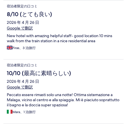
宿泊者限定の口コミ
8/10 (とても良い)
2026 年 4 月 26 日
Google で翻訳
New hotel with amazing helpful staff- good location 10 mins
walk from the train station in a nice residential area
Firas、3 泊旅行
宿泊者限定の口コミ
10/10 (最高に素晴らしい)
2026 年 4 月 26 日
Google で翻訳
Peccato essere rimasti solo una notte! Ottima sistemazione a
Malaga, vicino al centro e alla spiaggia. Mi è piaciuto soprattutto
il bagno e la doccia super spaziosa!
Mara、1 泊旅行