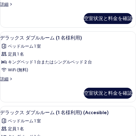
示
ア
ー
ス
詳細
フ
ブ
す
ー
の
リ
ル
ペ
る
ー
空室状況と料金を確認
す
リ
の
ル
ア
べ
詳
ー
ダ
細
ミニバー、デスク、ノートパソコン用作
デ
て
8
ブ
デラックス ダブルルーム (1 名様利用)
ム
ラ
ル
の
(1
ベッドルーム 1 室
ル
ッ
写
名
ー
定員 1 名
ク
真
ム
様
キングベッド 1 台またはシングルベッド 2 台
(1
ス
を
利
名
WiFi (無料)
ダ
表
様
用)
デ
詳細
利
ブ
示
ラ
の
用)
ル
ッ
す
の
す
空室状況と料金を確認
ク
詳
ル
る
べ
ス
細
ー
ダ
て
ヘアドライヤー、タオル、石鹸、シャ
デ
5
ブ
デラックス ダブルルーム (1 名様利用) (Accesible)
ム
の
ラ
ル
(1
ベッドルーム 1 室
ル
写
ッ
名
ー
定員 1 名
真
ク
ム