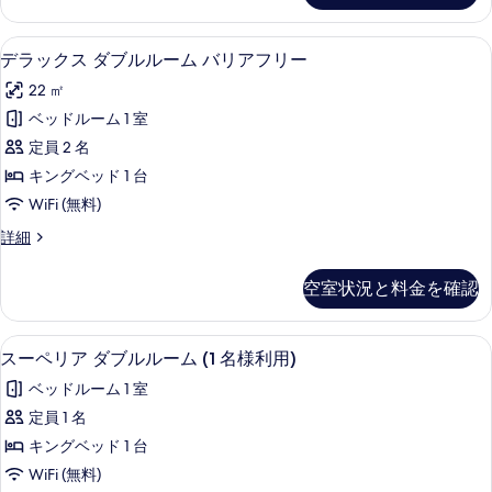
た
ス
は
ダ
ミニバー、デスク、ノートパソコン用作
デ
5
ブ
デラックス ダブルルーム バリアフリー
ツ
ラ
ル
イ
22 ㎡
ま
ッ
た
ン
ベッドルーム 1 室
ク
は
ル
定員 2 名
ツ
ス
イ
ー
キングベッド 1 台
ダ
ン
ム
WiFi (無料)
ル
ブ
の
ー
デ
詳細
ル
ム
ラ
す
の
ル
ッ
空室状況と料金を確認
べ
詳
ク
ー
細
ス
て
ム
ダ
ミニバー、デスク、ノートパソコン用作
ス
の
6
ブ
スーペリア ダブルルーム (1 名様利用)
バ
ー
ル
写
リ
ベッドルーム 1 室
ル
ペ
真
ー
ア
定員 1 名
リ
を
ム
フ
キングベッド 1 台
バ
ア
表
リ
リ
WiFi (無料)
ダ