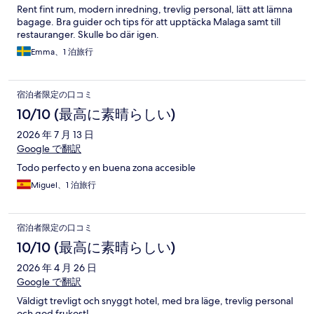
Rent fint rum, modern inredning, trevlig personal, lätt att lämna
bagage. Bra guider och tips för att upptäcka Malaga samt till
restauranger. Skulle bo där igen.
Emma、1 泊旅行
宿泊者限定の口コミ
10/10 (最高に素晴らしい)
2026 年 7 月 13 日
Google で翻訳
Todo perfecto y en buena zona accesible
Miguel、1 泊旅行
宿泊者限定の口コミ
10/10 (最高に素晴らしい)
2026 年 4 月 26 日
Google で翻訳
Väldigt trevligt och snyggt hotel, med bra läge, trevlig personal
och god frukost!