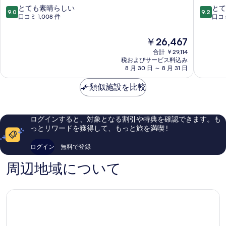
の
ニ
バ
10
10
とても素晴らしい
とて
9.0
9.2
写
オ
イ
段
段
口コミ 1,008 件
口コミ
ン
ヒ
階
階
真
マ
ル
中
中
現
￥26,467
を
ラ
ト
9.0、
9.2、
在
ガ
合計 ￥29,114
ン
と
と
表
の
税およびサービス料込み
マ
マ
て
て
示
料
8 月 30 日 ～ 8 月 31 日
ラ
ラ
も
も
金
ガ
ガ
す
素
素
は
類似施設を比較
セ
マ
晴
晴
る
￥26,467
ン
ル
ら
ら
ト
テ
し
し
ロ
ィ
い、
い、
ログインすると、対象となる割引や特典を確認できます。も
リ
口
口
っとリワードを獲得して、もっと旅を満喫 !
コ
コ
コ
ス
ミ
ミ
ログイン
無料で登録
パ
1,008
522
ル
件
件
周辺地域について
マ
件
件
パ
の
の
ル
口
口
ミ
コ
コ
ー
ミ
ミ
ジ
ャ