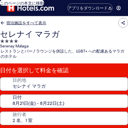
このページの本文に移動
アプリをダウンロード
宿泊施設をすべて表示
セレナイ マラガ
4.0
Serenay Málaga
つ
レストランとバー / ラウンジを併設した、LGBT+ への配慮あるマラガ
星
のホテル
宿
泊
日付を選択して料金を確認
施
設
目的地
日付
旅行者