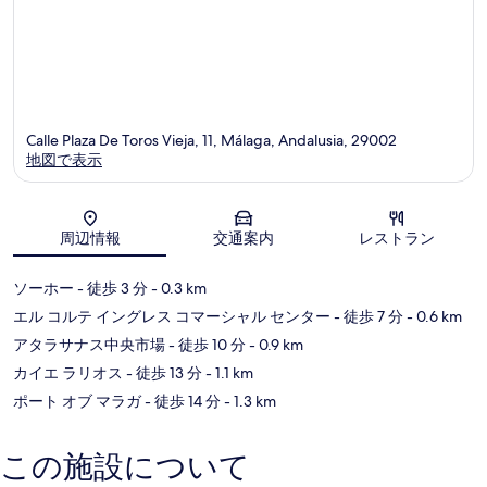
Calle Plaza De Toros Vieja, 11, Málaga, Andalusia, 29002
地図で表示
地図
周辺情報
交通案内
レストラン
ソーホー
- 徒歩 3 分
- 0.3 km
エル コルテ イングレス コマーシャル センター
- 徒歩 7 分
- 0.6 km
アタラサナス中央市場
- 徒歩 10 分
- 0.9 km
カイエ ラリオス
- 徒歩 13 分
- 1.1 km
ポート オブ マラガ
- 徒歩 14 分
- 1.3 km
この施設について