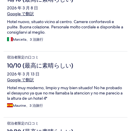
2026 年 3 月 8 日
Google で翻訳
Hotel nuovo, situato vicino al centro. Camere confortevoli e
pulite. Buona colazione. Personale molto cordiale e disponibile a
consigliarvi al meglio.
Marcella、3 泊旅行
宿泊者限定の口コミ
10/10 (最高に素晴らしい)
2026 年 3 月 13 日
Google で翻訳
Hotel muy moderno, limpio y muy bien situado! No he probado
el desayuno ya que no me llamaba la atencion y no me parecio a
la altura de un hotel 4*
Maurine、3 泊旅行
宿泊者限定の口コミ