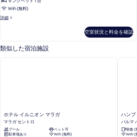
様
キングベッド 1 台
(1
を
ス
利
名
WiFi (無料)
表
ダ
様
用)
デ
詳細
利
示
ブ
ラ
の
用)
す
ル
ッ
の
す
空室状況と料金を確認
ク
る
詳
ル
べ
ス
細
ー
ダ
類似した宿泊施設
て
ブ
ム
の
ル
(1
ホテル イルニオン マラガ
ハンプト
ル
写
名
ー
真
ム
様
(1
を
利
名
表
様
用)
利
示
(Accesible)
用)
す
(Accesible)
の
る
の
ホ
ハ
す
ホテル イルニオン マラガ
ハンプ
詳
テ
ン
マラガ セントロ
パルマ 
べ
細
ル
プ
プール
ペット可
朝食 (
て
イ
ト
駐車場あり
WiFi (無料)
WiFi 
ル
ン