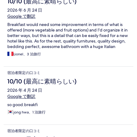
10/10 (最高に素晴らしい)
2026 年 6 月 24 日
Google で翻訳
Breakfast would need some improvement in terms of what is
offered (more vegetable and fruit options) and I'd organize it in
better ways, but this is a detail that can be easily fixed for a new
hotel like this. As for the rest, quality furnitures, quality design,
bedding perfect, awesome bathroom with a huge Italian
shower, nice and helpful workers, this was money well spent.
Lionel、3 泊旅行
Location : close to the railway/metro lines, Soho, Centro
historico, quiet and safe : perfect.
宿泊者限定の口コミ
10/10 (最高に素晴らしい)
2026 年 4 月 24 日
Google で翻訳
so good.breakfi
jong hwa、1 泊旅行
宿泊者限定の口コミ