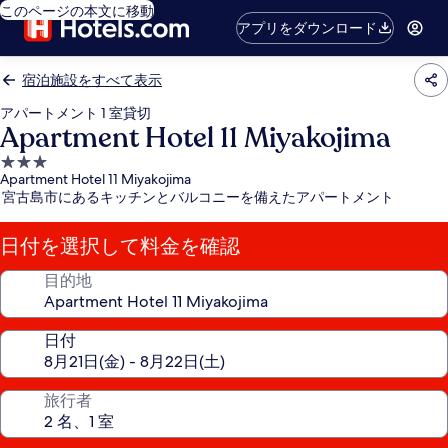
このページの本文に移動
アプリをダウンロード
宿泊施設をすべて表示
アパートメント 1 室貸切
Apartment Hotel 11 Miyakojima
3.0
Apartment Hotel 11 Miyakojima
つ
宮古島市にあるキッチンとバルコニーを備えたアパートメント
星
宿
日付を選択して料金を確認
泊
施
目的地
設
日付
旅行者