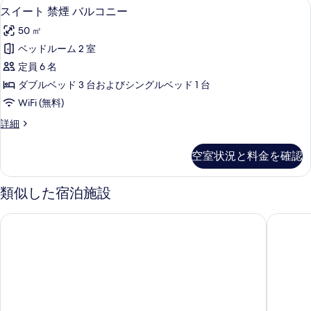
スイート 禁煙 バルコニー | WiFi (無料)
ス
を
33
バ
の
スイート 禁煙 バルコニー
イ
ル
表
す
50 ㎡
コ
ー
示
べ
ニ
ベッドルーム 2 室
ト
す
ー
て
定員 6 名
の
禁
る
の
詳
ダブルベッド 3 台およびシングルベッド 1 台
煙
細
写
WiFi (無料)
バ
真
ス
詳細
ル
イ
を
コ
ー
表
空室状況と料金を確認
ト
ニ
示
禁
ー
煙
類似した宿泊施設
す
バ
の
る
ル
ウェルネスヴィラ ブリッサ
ホテル 
す
コ
ニ
べ
ー
て
の
詳
の
細
写