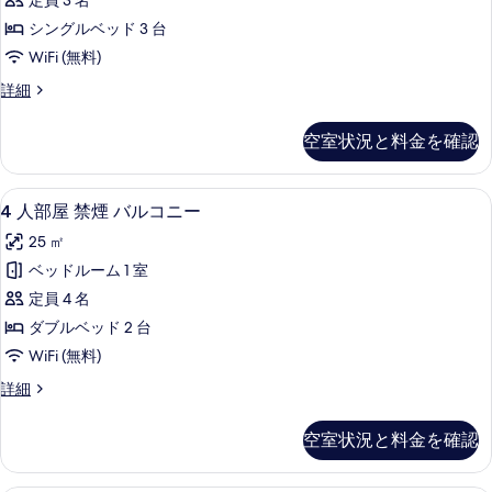
定員 3 名
す
ル
シングルベッド 3 台
る
ー
WiFi (無料)
ム
ト
詳細
禁
リ
煙
プ
空室状況と料金を確認
ル
バ
ル
ル
ー
4
4 人部屋 禁煙 バルコニー | WiFi (無料)
6
ム
4 人部屋 禁煙 バルコニー
コ
人
禁
ニ
25 ㎡
煙
部
バ
ー
ベッドルーム 1 室
屋
ル
の
定員 4 名
コ
禁
ニ
す
ダブルベッド 2 台
煙
ー
べ
WiFi (無料)
の
バ
て
詳
4
詳細
ル
細
人
の
コ
部
空室状況と料金を確認
写
屋
ニ
禁
真
ー
煙