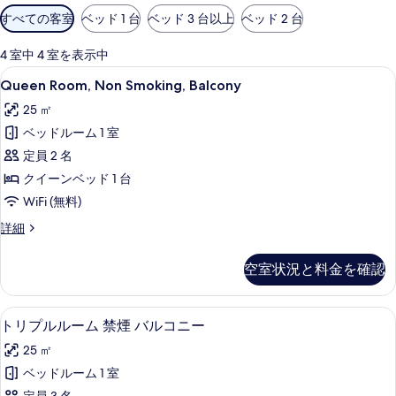
利
すべての客室
ベッド 1 台
ベッド 3 台以上
ベッド 2 台
用
可
4 室中 4 室を表示中
能
Queen
Queen Room, Non Smoking, Balcony 
18
Queen Room, Non Smoking, Balcony
な
Room,
客
25 ㎡
Non
室
ベッドルーム 1 室
Smoking,
の
Balcony
定員 2 名
絞
の
クイーンベッド 1 台
り
す
WiFi (無料)
込
べ
み
Queen
詳細
Room,
条
て
Non
件
の
空室状況と料金を確認
Smoking,
写
Balcony
の
真
トリプルルーム 禁煙 バルコニー | WiFi 
ト
9
詳
トリプルルーム 禁煙 バルコニー
を
リ
細
25 ㎡
表
プ
ベッドルーム 1 室
示
ル