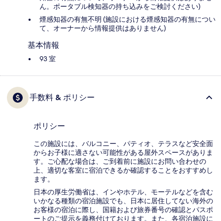
ん。ポータブル検知器の持ち込みをご検討ください)
煙感知器の有無不明 (施設における煙感知器の有無につい
て、オーナーから情報提供はありません)
基本情報
93 室
手数料 & ポリシー
ポリシー
この施設には、バルコニー、パティオ、テラスなど安全面
からお子様に適さない可能性がある屋外スペースがありま
す。ご心配な場合は、ご到着前に施設にお問い合わせの
上、適切な客室に宿泊できるか確認することをおすすめし
ます。
日本の厚生労働省は、インやホテル、モーテルなどを含む
いかなる種類の宿泊施設でも、日本に​居住してない海外の
お客様の宿泊に際し、国籍および旅券番号の確認とパスポ
ートのご提示を義務付け​ております。また、各宿泊施設に