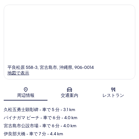
ミ
コ
ミ
平良松原 558-3, 宮古島市, 沖縄県, 906-0014
地図で表示
地図
周辺情報
交通案内
レストラン
久松五勇士顕彰碑
- 車で 5 分
- 3.1 km
パイナガマ ビーチ
- 車で 6 分
- 4.0 km
宮古島市公設市場
- 車で 6 分
- 4.0 km
伊良部大橋
- 車で 7 分
- 4.4 km