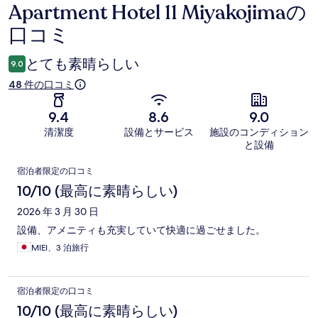
Apartment Hotel 11 Miyakojimaの
口
口コミ
コ
ミ
とても素晴らしい
9.0
48 件の口コミ
9.4
8.6
9.0
清潔度
設備とサービス
施設のコンディション
と設備
口
宿泊者限定の口コミ
コ
10/10 (最高に素晴らしい)
ミ
2026 年 3 月 30 日
設備、アメニティも充実していて快適に過ごせました。
MIEI、3 泊旅行
宿泊者限定の口コミ
10/10 (最高に素晴らしい)