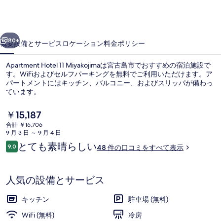
写
真
ギ
前へ
次へ
80+
概要
設備とサービス
ロケーション
料金
ポリシー
ャ
ラ
Apartment Hotel 11 Miyakojimaは宮古島市でおすすめの宿泊施設で
す。WiFiおよびセルフパーキングを無料でご利用いただけます。ア
リ
パートメントにはキッチン、バルコニー、およびスリッパが備わっ
ています。
ー
現
￥15,187
在
合計 ￥16,706
の
9 月 3 日 ～ 9 月 4 日
料
口
とても素晴らしい
9.0
施設からの眺望
48 件の口コミをすべて表示
金
10段階中9.0
コ
は
ミ
￥15,187
で
人気の設備とサービス
す
キッチン
駐車場 (無料)
WiFi (無料)
冷房