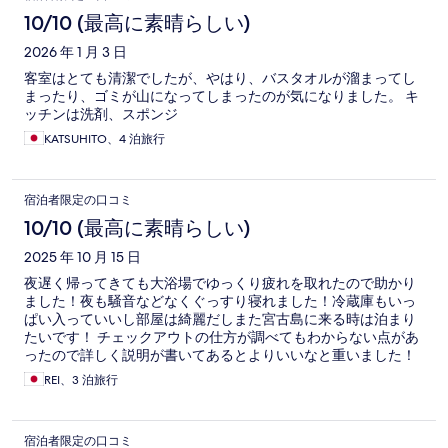
10/10 (最高に素晴らしい)
2026 年 1 月 3 日
客室はとても清潔でしたが、やはり、バスタオルが溜まってし
まったり、ゴミが山になってしまったのが気になりました。 キ
ッチンは洗剤、スポンジ
KATSUHITO、4 泊旅行
宿泊者限定の口コミ
10/10 (最高に素晴らしい)
2025 年 10 月 15 日
夜遅く帰ってきても大浴場でゆっくり疲れを取れたので助かり
ました！夜も騒音などなくぐっすり寝れました！冷蔵庫もいっ
ぱい入っていいし部屋は綺麗だしまた宮古島に来る時は泊まり
たいです！ チェックアウトの仕方が調べてもわからない点があ
ったので詳しく説明が書いてあるとよりいいなと重いました！
チェックアウトのマグネットをドアに貼るだけでいいの？本当
REI、3 泊旅行
に手続きはないのかな？っていろいろ調べたが不安だったので
スタッフの方に結局確認しました。チェックアウト手続きは不
用でマグネット貼るだけでいいことを記載してあるといいのか
宿泊者限定の口コミ
なと。それ以外はすごく快適に過ごせました！ありがとうござ