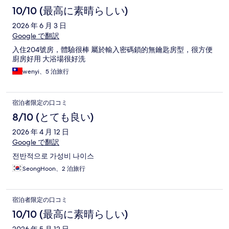
いました！
10/10 (最高に素晴らしい)
2026 年 6 月 3 日
Google で翻訳
入住204號房，體驗很棒 屬於輸入密碼鎖的無鑰匙房型，很方便
廚房好用 大浴場很好洗
wenyi、5 泊旅行
宿泊者限定の口コミ
8/10 (とても良い)
2026 年 4 月 12 日
Google で翻訳
전반적으로 가성비 나이스
SeongHoon、2 泊旅行
宿泊者限定の口コミ
10/10 (最高に素晴らしい)