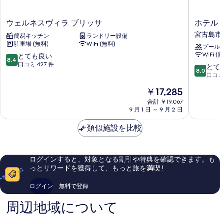
真
を
ウ
ホ
ウェルネスヴィラ ブリッサ
ホテル
表
ェ
テ
宮古島
簡易キッチン
ランドリー設備
示
ル
ル
駐車場 (無料)
WiFi (無料)
プール
ネ
シ
す
WiFi 
10
とても良い
ス
ー
8.4
る
段
口コミ 427 件
ヴ
ブ
10
とて
8.0
階
ィ
リ
段
口コミ
中
ラ
ー
階
現
￥17,285
8.4、
ブ
ズ
中
在
と
リ
コ
8.0、
合計 ￥19,067
の
て
ッ
9 月 1 日 ～ 9 月 2 日
ー
と
料
も
サ
ラ
て
金
良
類似施設を比較
ル
も
は
い、
宮
良
￥17,285
口
古
い、
コ
島
口
ログインすると、対象となる割引や特典を確認できます。も
ミ
市
コ
っとリワードを獲得して、もっと旅を満喫 !
427
ミ
件
80
ログイン
無料で登録
件
件
の
件
周辺地域について
口
の
コ
口