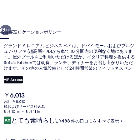
レ
ニ
前へ
次へ
ア
71+
概要
客室
ロケーション
ポリシー
ム
グランド ミレニアム ビジネス ベイは、ドバイ モールおよびブルジ
ビ
ュ ハリファ (超高層ビル)から車で 10 分圏内の便利な立地にありま
す。屋外プールをご利用いただけるほか、イタリア料理を提供する
ジ
Sofia's Kitchenでは朝食、ランチ、ディナーをお召し上がりいただ
ネ
けます。その他の人気設備として24 時間営業のフィットネスセン
ターおよびプールサイドバーが備わっています。
ス
VIP Access
ベ
現
￥6,013
朝食、ランチ、ディナーに営業
イ
在
合計 ￥8,010
の
税およびサービス料込み
の
料
8 月 10 日 ～ 8 月 11 日
金
写
口
とても素晴らしい
9.0
488 件の口コミをすべて表示
は
10段階中9.0
コ
真
￥6,013
ミ
で
ギ
す