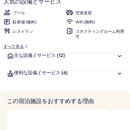
人気の設備とサービス
ャ
プール
空港送迎
ラ
駐車場 (無料)
WiFi (無料)
リ
レストラン
コネクティングルーム利用
ー
可
すべて見る
主な設備 / サービス
(12)
便利な設備 / サービス
(6)
この宿泊施設をおすすめする理由