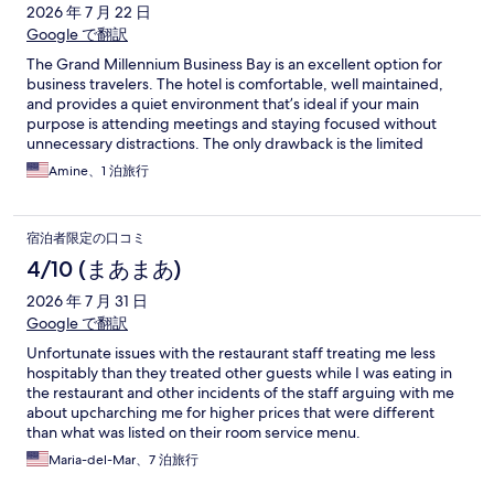
2026 年 7 月 22 日
Google で翻訳
The Grand Millennium Business Bay is an excellent option for
business travelers. The hotel is comfortable, well maintained,
and provides a quiet environment that’s ideal if your main
purpose is attending meetings and staying focused without
unnecessary distractions. The only drawback is the limited
selection of dining venues within the hotel. If having multiple
Amine、1 泊旅行
restaurant options is important to you, you may need to venture
outside. Overall, I would definitely recommend it for anyone
visiting Dubai primarily for business.
宿泊者限定の口コミ
4/10 (まあまあ)
2026 年 7 月 31 日
Google で翻訳
Unfortunate issues with the restaurant staff treating me less
hospitably than they treated other guests while I was eating in
the restaurant and other incidents of the staff arguing with me
about upcharching me for higher prices that were different
than what was listed on their room service menu.
Maria-del-Mar、7 泊旅行