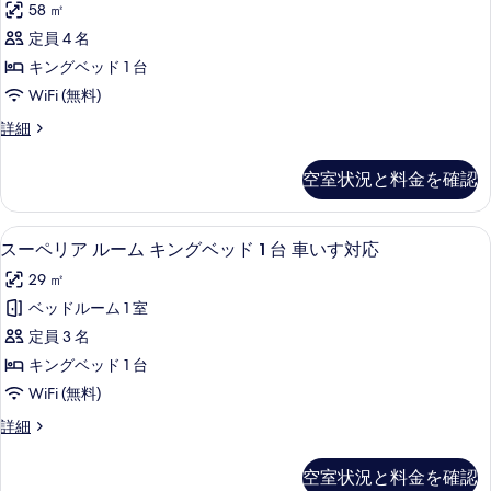
の
58 ㎡
の
ー
詳
写
定員 4 名
ト
細
真
キングベッド 1 台
バ
を
WiFi (無料)
ル
表
ス
詳細
コ
イ
示
ニ
ー
空室状況と料金を確認
す
ト
ー
バ
る
の
ル
セーフティボックス (室内)、デスク
ス
6
コ
スーペリア ルーム キングベッド 1 台 車いす対応
す
ー
ニ
べ
29 ㎡
ー
ペ
の
て
ベッドルーム 1 室
リ
詳
の
定員 3 名
細
ア
写
キングベッド 1 台
ル
真
WiFi (無料)
ー
を
ス
詳細
ム
ー
表
キ
ペ
空室状況と料金を確認
示
リ