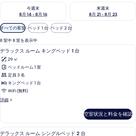
今週末 8月 14 - 8月 16 の空室状況をチェック
来週末 8月 21 - 8月 23 の
今週末
来週末
8月 14 - 8月 16
8月 21 - 8月 23
利
すべての客室
ベッド 1 台
ベッド 2 台
用
可
8 室中 8 室を表示中
能
セーフティボックス (室内)、デスク
デ
7
デラックス ルーム キングベッド 1 台
な
ラ
客
29 ㎡
ッ
室
ベッドルーム 1 室
ク
の
定員 3 名
ス
絞
キングベッド 1 台
り
ル
WiFi (無料)
込
ー
み
デ
詳細
ム
ラ
条
キ
ッ
件
空室状況と料金を確認
ク
ン
ス
グ
ル
セーフティボックス (室内)、デスク
デ
8
ー
デラックス ルーム シングルベッド 2 台
ベ