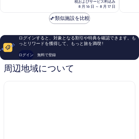
の
タ
バ
て
て
税およびサービス料込み
真
料
ナ
8 月 16 日 ～ 8 月 17 日
イ
も
も
金
DIFC
ダ
素
良
を
は
類似施設を比較
ウ
晴
い、
表
￥8,075
ン
ら
口
タ
し
コ
示
ウ
い、
ミ
す
ログインすると、対象となる割引や特典を確認できます。も
ン
口
65
っとリワードを獲得して、もっと旅を満喫 !
る
ダ
コ
件
ウ
ミ
件
ログイン
無料で登録
ン
1,003
の
タ
件
口
周辺地域について
ウ
件
コ
ン
の
ミ
ド
口
バ
コ
イ
ミ