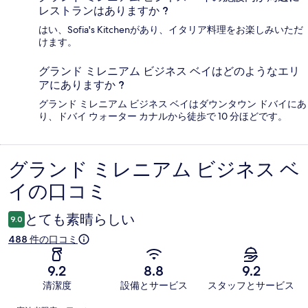
レストランはありますか ?
はい、Sofia's Kitchenがあり、イタリア料理をお楽しみいただ
けます。
グランド ミレニアム ビジネス ベイはどのようなエリ
アにありますか ?
グランド ミレニアム ビジネス ベイはダウンタウン ドバイにあ
り、ドバイ ウォーター カナルから徒歩で 10 分ほどです。
グランド ミレニアム ビジネス ベ
口
イの口コミ
コ
ミ
とても素晴らしい
9.0
488 件の口コミ
9.2
8.8
9.2
清潔度
設備とサービス
スタッフとサービス
口