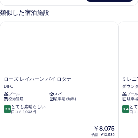
ン
ア
す
グ
ル
類似した宿泊施設
る
ー
ベ
ム
ローズ レイハーン バイ ロタナ
ミレニア
ッ
キ
ン
ド
グ
1
ベ
台
ッ
ド
車
1
い
台
車
す
い
ロ
ミ
ローズ レイハーン バイ ロタナ
ミレニ
対
す
ー
レ
DIFC
ダウンタ
対
応
ズ
ニ
応
プール
スパ
プール
レ
ア
の
の
空港送迎
駐車場 (無料)
駐車場 
イ
ム
す
詳
ハ
セ
10
10
とても素晴らしい
とて
細
9.0
8.4
べ
ー
ン
段
段
口コミ 1,003 件
口コミ
ン
ト
階
階
て
バ
ラ
中
中
現
の
￥8,075
イ
ル
9.0、
8.4、
在
ロ
ド
と
と
合計 ￥10,536
写