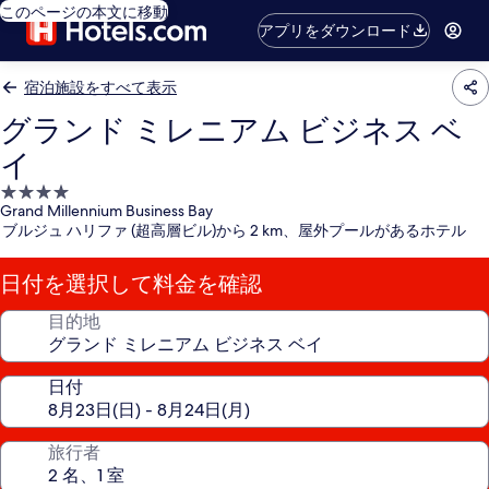
このページの本文に移動
アプリをダウンロード
宿泊施設をすべて表示
グランド ミレニアム ビジネス ベ
イ
4.0
Grand Millennium Business Bay
つ
ブルジュ ハリファ (超高層ビル)から 2 km、屋外プールがあるホテル
星
宿
日付を選択して料金を確認
泊
施
目的地
設
日付
旅行者