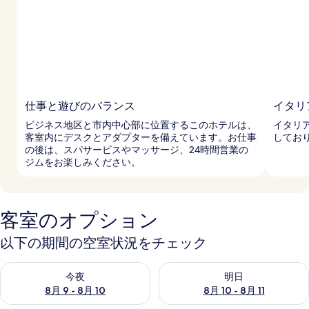
仕事と遊びのバランス
イタリ
ビジネス地区と市内中心部に位置するこのホテルは、
イタリ
客室内にデスクとアダプターを備えています。お仕事
してお
の後は、スパサービスやマッサージ、24時間営業の
ジムをお楽しみください。
客室のオプション
以下の期間の空室状況をチェック
今夜 8月 9 - 8月 10 の空室状況をチェック
明日 8月 10 - 8月 11 の空
今夜
明日
8月 9 - 8月 10
8月 10 - 8月 11