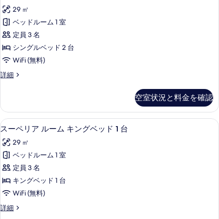
ラ
ム
ッ
29 ㎡
キ
ッ
ン
ド
ベッドルーム 1 室
ク
グ
1
定員 3 名
ベ
ス
台
ッ
シングルベッド 2 台
ル
ド
の
WiFi (無料)
1
ー
す
台
デ
詳細
ム
の
ラ
べ
詳
シ
ッ
て
空室状況と料金を確認
細
ク
ン
の
ス
グ
ル
写
セーフティボックス (室内)、デスク
ス
5
ー
スーペリア ルーム キングベッド 1 台
ル
真
ー
ム
ベ
29 ㎡
シ
を
ペ
ン
ッ
ベッドルーム 1 室
表
リ
グ
ド
定員 3 名
ル
示
ア
2
ベ
キングベッド 1 台
す
ル
ッ
台
WiFi (無料)
ド
る
ー
の
2
ス
詳細
ム
台
ー
す