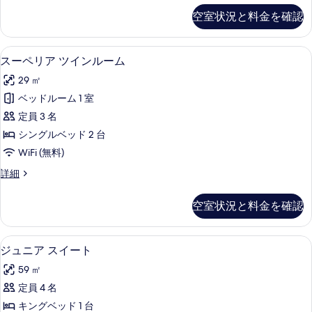
の
キ
ペ
べ
空室状況と料金を確認
詳
リ
ン
細
て
ア
グ
ル
の
セーフティボックス (室内)、デスク
ス
6
ー
スーペリア ツインルーム
ベ
写
ー
ム
ッ
29 ㎡
キ
真
ペ
ン
ド
ベッドルーム 1 室
を
リ
グ
1
定員 3 名
ベ
表
ア
台
ッ
シングルベッド 2 台
示
ツ
ド
の
WiFi (無料)
1
す
イ
す
台
ス
詳細
る
ン
の
ー
べ
詳
ル
ペ
て
空室状況と料金を確認
細
リ
ー
の
ア
ム
ツ
写
セーフティボックス (室内)、デスク
ジ
6
イ
ジュニア スイート
の
真
ュ
ン
す
59 ㎡
ル
を
ニ
ー
べ
定員 4 名
表
ア
ム
て
キングベッド 1 台
の