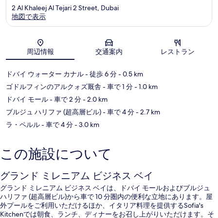
2 Al Khaleej Al Tejari 2 Street, Dubai
地図で表示
地図
周辺情報
交通案内
レストラン
ドバイ ウォーター カナル
- 徒歩 6 分
- 0.5 km
ゴドルフィンのアルクォズ厩舎
- 車で 1 分
- 1.0 km
ドバイ モール
- 車で 2 分
- 2.0 km
ブルジュ ハリファ (超高層ビル)
- 車で 4 分
- 2.7 km
ラ・ペルル
- 車で 4 分
- 3.0 km
この施設について
グランド ミレニアム ビジネス ベイ
グランド ミレニアム ビジネス ベイは、ドバイ モールおよびブルジュ
ハリファ (超高層ビル)から車で 10 分圏内の便利な立地にあります。屋
外プールをご利用いただけるほか、イタリア料理を提供するSofia's
Kitchenでは朝食、ランチ、ディナーをお召し上がりいただけます。そ