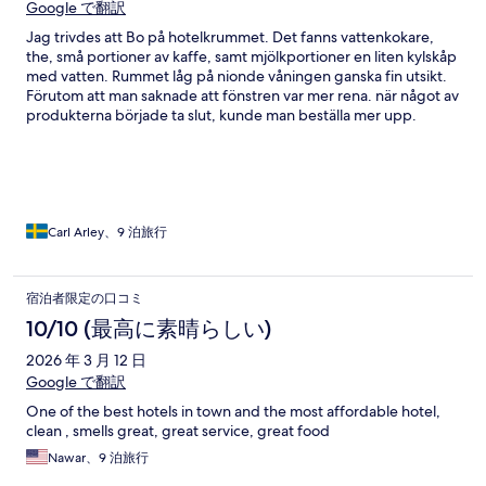
Google で翻訳
Jag trivdes att Bo på hotelkrummet. Det fanns vattenkokare,
the, små portioner av kaffe, samt mjölkportioner en liten kylskåp
med vatten. Rummet låg på nionde våningen ganska fin utsikt.
Förutom att man saknade att fönstren var mer rena. när något av
produkterna började ta slut, kunde man beställa mer upp.
rummet städades varje dag, i rummet fanns det också en ac.
Tom var helt underbart. På hotellet fanns en liten swimingpool.
Men nackdelen är att ligga där så försvann solen redan klockan 1
pm på grund av den höga byggnader. på hotellet fanns det
även ett litet gym som hade ganska bra maskiner. All personal,
gav en bra, service.
Carl Arley、9 泊旅行
宿泊者限定の口コミ
10/10 (最高に素晴らしい)
2026 年 3 月 12 日
Google で翻訳
One of the best hotels in town and the most affordable hotel,
clean , smells great, great service, great food
Nawar、9 泊旅行