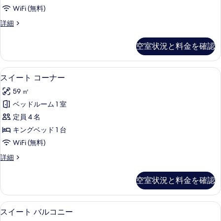
示
ス
詳
の
WiFi (無料)
す
イ
細
写
ジ
詳細
る
ー
ュ
真
ト
ニ
空室状況と料金を確認
を
ア
の
ス
表
す
イ
セーフティボックス (室内)、デスク
ス
示
4
ー
スイート コーナー
べ
イ
ト
す
て
59 ㎡
の
ー
る
詳
の
ベッドルーム 1 室
ト
細
写
定員 4 名
コ
真
キングベッド 1 台
ー
を
WiFi (無料)
ナ
表
ス
詳細
ー
イ
示
の
ー
空室状況と料金を確認
す
ト
す
コ
る
べ
ー
セーフティボックス (室内)、デスク
ス
5
ナ
スイート バルコニー
て
イ
ー