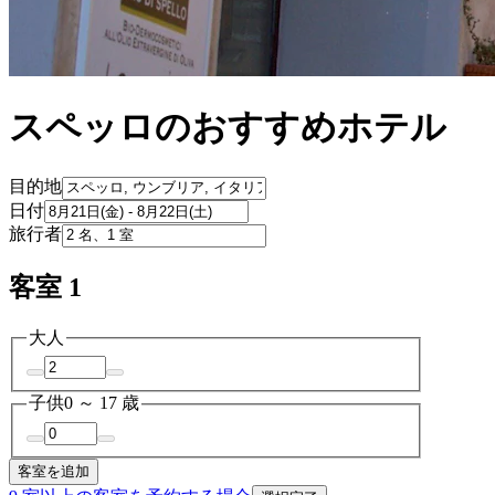
スペッロのおすすめホテル
目的地
日付
旅行者
客室 1
大人
子供
0 ～ 17 歳
客室を追加