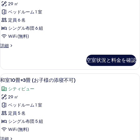
の
様
＋
29 ㎡
畳
12.5
す
の
ベッドルーム 1 室
畳
+6
べ
添
(お
定員 6 名
畳
子
て
い
シングル布団 6 組
(お
様
の
寝
WiFi (無料)
の
子
添
写
不
和
詳細
様
い
室
真
可)
寝
の
10
不
を
の
空室状況と料金を確認
畳
添
可)
表
す
+6
の
い
畳
示
べ
詳
高級寝具、羽毛の掛け布団、セーフティ
和
寝
3
(お
和室10畳+3畳 (お子様の添寝不可)
細
す
て
室
子
不
シティビュー
様
る
の
10
可)
の
29 ㎡
畳
写
添
の
ベッドルーム 1 室
い
+3
真
す
寝
定員 5 名
畳
を
不
べ
シングル布団 5 組
(お
可)
表
て
WiFi (無料)
の
子
示
詳
の
和
詳細