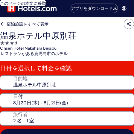
このページの本文に移動
アプリをダウンロード
宿泊施設をすべて表示
温泉ホテル中原別荘
3.5
Onsen Hotel Nakahara Bessou
つ
レストランがある鹿児島市のホテル
星
宿
日付を選択して料金を確認
泊
施
目的地
設
日付
旅行者