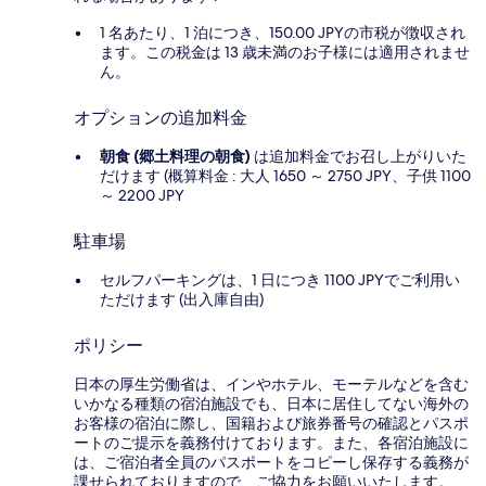
1 名あたり、1 泊につき、150.00 JPYの市税が徴収され
ます。この税金は 13 歳未満のお子様には適用されませ
ん。
オプションの追加料金
朝食 (郷土料理の朝食)
は追加料金でお召し上がりいた
だけます (概算料金 : 大人 1650 ～ 2750 JPY、子供 1100
～ 2200 JPY
駐車場
セルフパーキングは、1 日につき 1100 JPYでご利用い
ただけます (出入庫自由)
ポリシー
日本の厚生労働省は、インやホテル、モーテルなどを含む
いかなる種類の宿泊施設でも、日本に​居住してない海外の
お客様の宿泊に際し、国籍および旅券番号の確認とパスポ
ートのご提示を義務付け​ております。また、各宿泊施設に
は、ご宿泊者全員のパスポートをコピーし保存する義務が
課せられておりますの​で、ご協力をお願いいたします。