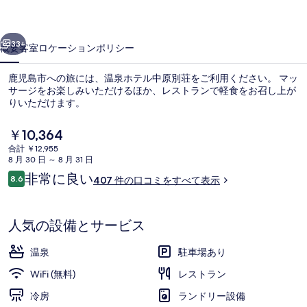
原
前へ
次へ
別
33+
概要
客室
ロケーション
ポリシー
荘
鹿児島市への旅には、温泉ホテル中原別荘をご利用ください。 マッ
の
サージをお楽しみいただけるほか、レストランで軽食をお召し上が
りいただけます。
写
真
現
￥10,364
在
ギ
合計 ￥12,955
の
8 月 30 日 ～ 8 月 31 日
料
ャ
口
非常に良い
8.6
407 件の口コミをすべて表示
金
10段階中8.6
コ
中庭
ラ
は
ミ
￥10,364
リ
で
人気の設備とサービス
す
ー
温泉
駐車場あり
WiFi (無料)
レストラン
冷房
ランドリー設備