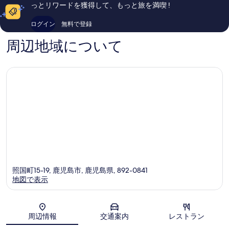
コ
コ
っとリワードを獲得して、もっと旅を満喫 !
ミ
ミ
1,001
792
ログイン
無料で登録
件
件
件
件
周辺地域について
の
の
口
口
コ
コ
ミ
ミ
照国町15-19, 鹿児島市, 鹿児島県, 892-0841
地図で表示
地図
周辺情報
交通案内
レストラン