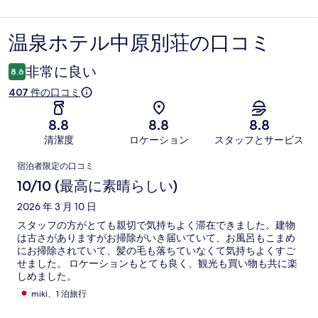
温泉ホテル中原別荘の口コミ
口
コ
非常に良い
8.6
ミ
407 件の口コミ
8.8
8.8
8.8
清潔度
ロケーション
スタッフとサービス
口
宿泊者限定の口コミ
コ
10/10 (最高に素晴らしい)
ミ
2026 年 3 月 10 日
スタッフの方がとても親切で気持ちよく滞在できました。建物
は古さがありますがお掃除がいき届いていて、お風呂もこまめ
にお掃除されていて、髪の毛も落ちていなくて気持ちよくすご
せました。 ロケーションもとても良く、観光も買い物も共に楽
しめました。
miki、1 泊旅行