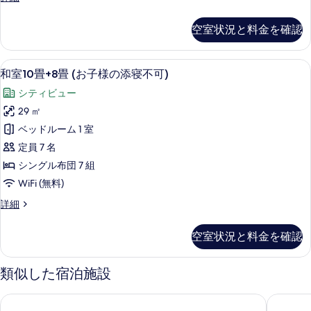
様
す
細
写
室
の
る
10
真
空室状況と料金を確認
畳
添
を
+3
寝
畳
表
高級寝具、羽毛の掛け布団、セーフティ
和
不
3
(お
和室10畳+8畳 (お子様の添寝不可)
示
室
子
可)
シティビュー
様
す
10
の
の
29 ㎡
る
畳
添
す
ベッドルーム 1 室
寝
+8
べ
不
定員 7 名
畳
可)
て
シングル布団 7 組
(お
の
の
WiFi (無料)
詳
子
細
写
和
詳細
様
真
室
の
10
を
空室状況と料金を確認
畳
添
表
+8
寝
畳
示
類似した宿泊施設
不
(お
す
子
可)
アートホテル鹿児島
鹿児島サ
様
る