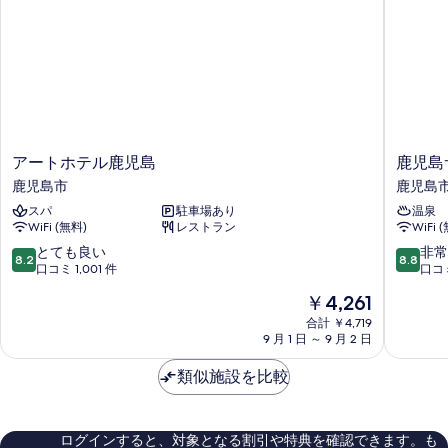
の
の
添
す
寝
べ
不
可)
て
の
の
詳
細
写
ア
鹿
真
アートホテル鹿児島
鹿児島
ー
児
鹿児島市
鹿児島
を
ト
島
スパ
駐車場あり
温泉
表
ホ
サ
WiFi (無料)
レストラン
WiFi 
テ
ン
示
ル
ロ
10
10
とても良い
非常
8.2
8.8
す
鹿
イ
段
段
口コミ 1,001 件
口コミ
児
ヤ
階
階
る
現
￥4,261
島
ル
中
中
在
鹿
ホ
8.2、
8.8、
合計 ￥4,719
の
児
9 月 1 日 ～ 9 月 2 日
テ
と
非
料
島
ル
て
常
金
市
類似施設を比較
鹿
も
に
は
児
良
良
￥4,261
島
い、
い、
市
口
口
ログインすると、対象となる割引や特典を確認できます。も