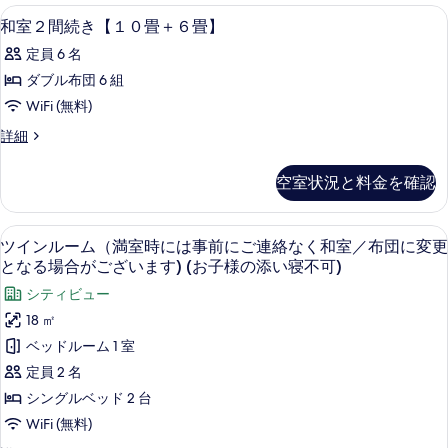
て
の
内装
和
1
詳
和室２間続き【１０畳＋６畳】
の
室
細
写
定員 6 名
２
真
ダブル布団 6 組
間
を
WiFi (無料)
続
表
和
詳細
き
室
示
【１
２
空室状況と料金を確認
す
間
０
続
る
畳
き
高級寝具、羽毛の掛け布団、セーフティ
ツ
4
【１
ツインルーム（満室時には事前にご連絡なく和室／布団に変更
＋
イ
０
となる場合がございます) (お子様の添い寝不可)
６
畳
ン
シティビュー
＋
畳】
ル
６
18 ㎡
の
畳】
ー
ベッドルーム 1 室
の
す
ム
詳
定員 2 名
べ
細
（満
シングルベッド 2 台
て
室
WiFi (無料)
の
時