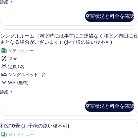
ツ
詳細
写
に
イ
真
ン
は
空室状況と料金を確認
ル
を
事
ー
表
ム
前
高級寝具、羽毛の掛け布団、セーフティ
シ
示
4
（満
シングルルーム（満室時には事前にご連絡なく和室／布団に変
に
ン
室
更となる場合がございます）(お子様の添い寝不可)
す
時
ご
グ
る
シティビュー
に
連
ル
は
12 ㎡
絡
事
ル
定員 1 名
前
な
ー
に
シングルベッド 1 台
く
ご
ム
WiFi (無料)
連
和
（満
絡
シ
詳細
室
な
室
ン
く
／
グ
時
空室状況と料金を確認
和
ル
布
に
室
ル
／
団
ー
は
高級寝具、羽毛の掛け布団、セーフティ
和
布
3
ム
和室10畳 (お子様の添い寝不可)
に
事
団
室
（満
変
シティビュー
に
室
前