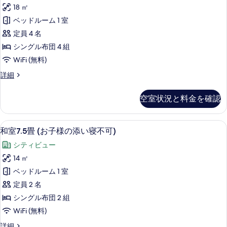
10
変
時
更
18 ㎡
に
畳
更
に
と
ベッドルーム 1 室
と
ご
は
(お
な
事
な
定員 4 名
連
子
る
前
る
シングル布団 4 組
場
絡
に
様
合
場
WiFi (無料)
ご
な
の
が
連
合
和
詳細
く
ご
添
絡
室
ざ
が
な
和
い
10
い
く
空室状況と料金を確認
ご
畳
室
ま
寝
和
(お
ざ
す)
室
／
不
子
(お
／
和室7.5畳 (お子様の添い寝不可) |
和
い
布
4
様
可)
和室7.5畳 (お子様の添い寝不可)
子
布
室
の
ま
様
団
団
の
シティビュー
添
の
7.5
に
す)
に
す
い
14 ㎡
添
変
畳
(お
寝
い
変
更
べ
ベッドルーム 1 室
不
(お
寝
子
と
更
て
可)
定員 2 名
不
な
子
様
の
と
可)
の
る
シングル布団 2 組
詳
様
の
の
場
な
写
WiFi (無料)
細
詳
合
の
添
る
細
真
が
和
詳細