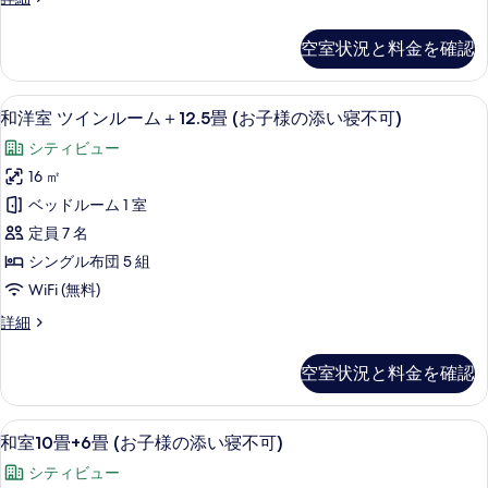
添
い
ご
場
室
を
い
ざ
7.5
寝
合
表
空室状況と料金を確認
い
畳
寝
不
が
ま
示
(お
不
す）
可)
子
ご
す
和洋室 ツインルーム＋12.5畳 (お子
和
(お
5
様
可)
和洋室 ツインルーム＋12.5畳 (お子様の添い寝不可)
の
ざ
子
る
洋
の
の
シティビュー
す
様
添
い
室
の
す
い
16 ㎡
べ
ま
ツ
添
寝
べ
ベッドルーム 1 室
て
い
不
す）
イ
寝
て
可)
定員 7 名
の
(お
ン
不
の
の
シングル布団 5 組
写
可)
子
詳
ル
写
の
WiFi (無料)
細
真
様
ー
詳
真
を
和
詳細
の
細
ム
洋
を
表
添
＋
室
表
空室状況と料金を確認
示
ツ
い
12.5
示
イ
す
寝
畳
ン
す
高級寝具、羽毛の掛け布団、セーフティ
和
る
3
ル
不
(お
和室10畳+6畳 (お子様の添い寝不可)
る
室
ー
可)
子
シティビュー
ム
10