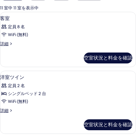
用
可
11 室中 11 室を表示中
能
高級寝具、羽毛の掛け布団、セーフティ
客
2
客室
な
室
客
定員 8 名
の
室
WiFi (無料)
す
の
客
詳細
べ
絞
室
り
て
の
空室状況と料金を確認
込
詳
の
細
み
写
条
高級寝具、羽毛の掛け布団、セーフティ
洋
1
洋室ツイン
真
件
室
を
定員 2 名
ツ
表
シングルベッド 2 台
イ
示
WiFi (無料)
ン
す
洋
詳細
の
室
る
す
ツ
空室状況と料金を確認
イ
べ
ン