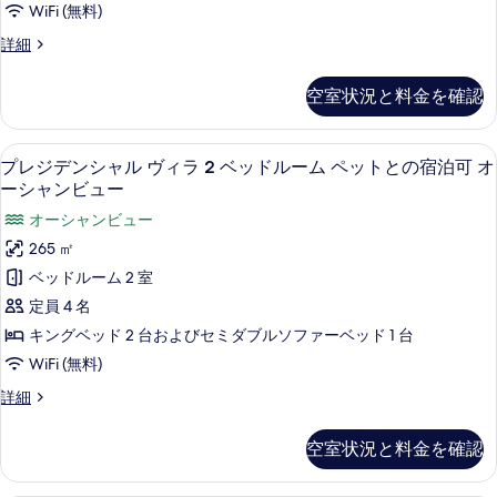
WiFi (無料)
ト
プ
プ
客
詳細
ー
ー
室
ル
ル
の
空室状況と料金を確認
の
詳
の
詳
細
す
細
プレジデンシャル ヴィラ 2 ベッドル
プ
9
プレジデンシャル ヴィラ 2 ベッドルーム ペットとの宿泊可 オ
べ
レ
ーシャンビュー
て
ジ
オーシャンビュー
の
デ
265 ㎡
写
ン
ベッドルーム 2 室
真
シ
定員 4 名
を
ャ
キングベッド 2 台およびセミダブルソファーベッド 1 台
表
ル
WiFi (無料)
示
ヴ
プ
詳細
す
ィ
レ
る
ジ
ラ
空室状況と料金を確認
デ
2
ン
シ