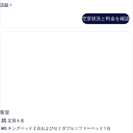
ド
ヴ
詳細
1
ィ
ラ
台
空室状況と料金を確認
キ
ソ
ン
フ
グ
ベ
ァ
ッ
ー
ド
1
ベ
台
ッ
ソ
フ
ド
ァ
付
ー
ベ
き
ッ
プ
ド
ラ
付
き
イ
プ
客室
ベ
ラ
定員 6 名
イ
ー
ベ
キングベッド 2 台およびセミダブルソファーベッド 1 台
ト
ー