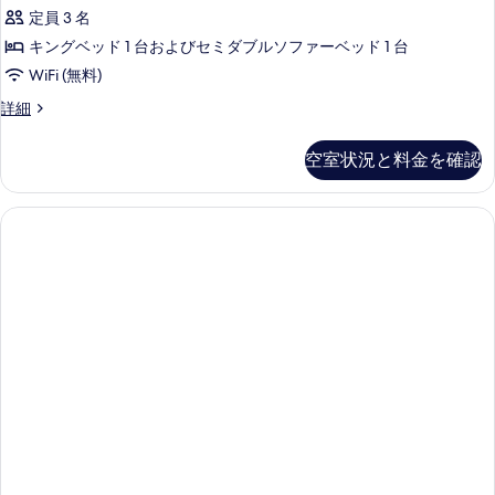
定員 3 名
キングベッド 1 台およびセミダブルソファーベッド 1 台
WiFi (無料)
客
詳細
室
の
空室状況と料金を確認
詳
細