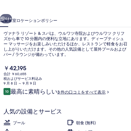
ー
前へ
次へ
ト
46+
概要
客室
ロケーション
ポリシー
&
ヴァナラ リゾート & スパは、ウルワツ寺院およびウルワツ クリフ
ス
ズから車で 10 分圏内の便利な立地にあります。ディープティシュ
パ
ー マッサージをお楽しみいただけるほか、レストランで軽食をお召
し上がりいただけます。その他の人気設備として屋外プールおよび
の
バー / ラウンジが備わっています。
写
現
￥42,195
真
在
合計 ￥60,655
の
税およびサービス料込み
ギ
屋外プール
料
9 月 8 日 ～ 9 月 9 日
金
口
ャ
最高に素晴らしい
10
3 件の口コミをすべて表示
は
10段階中10
コ
￥42,195
ラ
ミ
で
す
リ
人気の設備とサービス
ー
プール
朝食 (無料)