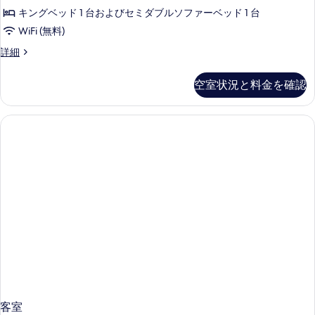
キングベッド 1 台およびセミダブルソファーベッド 1 台
WiFi (無料)
客
詳細
室
の
空室状況と料金を確認
詳
細
客室