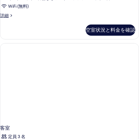
WiFi (無料)
客
詳細
室
の
空室状況と料金を確認
詳
細
客室
定員 3 名