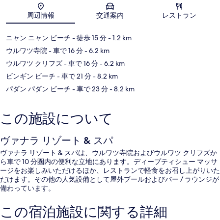
地図
周辺情報
交通案内
レストラン
ニャン ニャン ビーチ
- 徒歩 15 分
- 1.2 km
ウルワツ寺院
- 車で 16 分
- 6.2 km
ウルワツ クリフズ
- 車で 16 分
- 6.2 km
ビンギン ビーチ
- 車で 21 分
- 8.2 km
パダン パダン ビーチ
- 車で 23 分
- 8.2 km
この施設について
ヴァナラ リゾート & スパ
ヴァナラ リゾート & スパは、ウルワツ寺院およびウルワツ クリフズか
ら車で 10 分圏内の便利な立地にあります。ディープティシュー マッサ
ージをお楽しみいただけるほか、レストランで軽食をお召し上がりいた
だけます。その他の人気設備として屋外プールおよびバー / ラウンジが
備わっています。
この宿泊施設に関する詳細