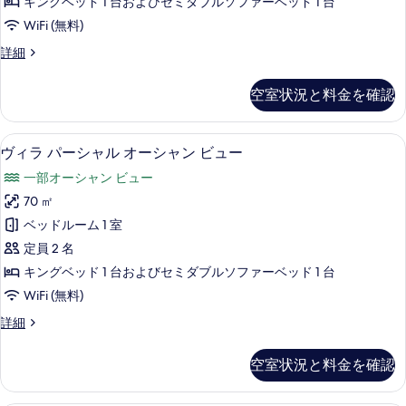
ン
真
キングベッド 1 台およびセミダブルソファーベッド 1 台
ン
ン
ビ
を
WiFi (無料)
ュ
ビ
ビ
表
ー
ヴ
詳細
ュ
ュ
の
ィ
示
詳
ー
ラ
ー
空室状況と料金を確認
す
細
ガ
の
の
ー
る
す
デ
す
ミニバー、セーフティボックス (室内
ヴ
9
ン
ヴィラ パーシャル オーシャン ビュー
べ
べ
ィ
ビ
て
一部オーシャン ビュー
て
ュ
ラ
ー
の
70 ㎡
の
パ
の
写
ベッドルーム 1 室
写
詳
ー
細
真
定員 2 名
真
シ
を
キングベッド 1 台およびセミダブルソファーベッド 1 台
を
ャ
表
WiFi (無料)
表
ル
示
ヴ
詳細
示
オ
ィ
す
す
ー
ラ
空室状況と料金を確認
る
る
パ
シ
ー
ャ
シ