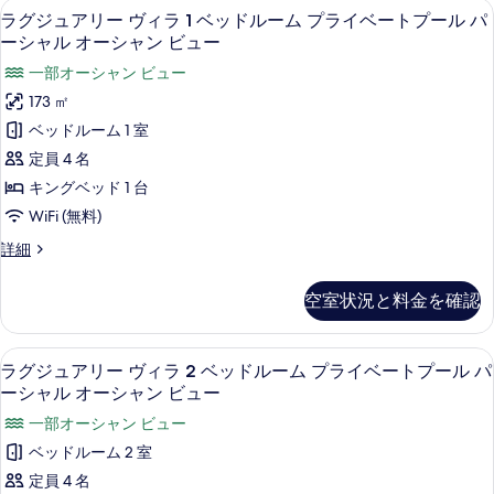
ミニバー、セーフティボックス (室内
ラ
6
ャ
ラグジュアリー ヴィラ 1 ベッドルーム プライベートプール パ
ン
グ
ル
ーシャル オーシャン ビュー
ビ
オ
ジ
一部オーシャン ビュー
ー
ュ
ュ
シ
173 ㎡
ー
ャ
ア
ベッドルーム 1 室
ン
の
リ
ビ
定員 4 名
す
ュ
ー
キングベッド 1 台
べ
ー
ヴ
の
WiFi (無料)
て
詳
ィ
ラ
詳細
の
細
ラ
グ
写
ジ
1
空室状況と料金を確認
ュ
真
ベ
ア
を
ッ
リ
ミニバー、セーフティボックス (室内
ラ
表
7
ー
ラグジュアリー ヴィラ 2 ベッドルーム プライベートプール パ
ド
グ
ヴ
ーシャル オーシャン ビュー
示
ル
ィ
ジ
す
一部オーシャン ビュー
ラ
ー
ュ
1
る
ベッドルーム 2 室
ム
ベ
ア
定員 4 名
ッ
プ