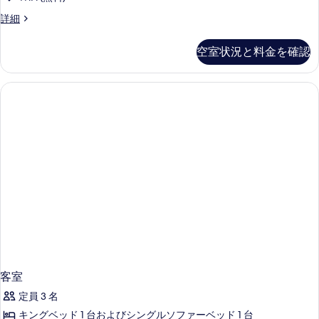
客
詳細
室
の
空室状況と料金を確認
詳
細
客室
定員 3 名
キングベッド 1 台およびシングルソファーベッド 1 台