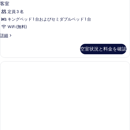
客室
定員 3 名
キングベッド 1 台およびセミダブルベッド 1 台
WiFi (無料)
客
詳細
室
の
空室状況と料金を確認
詳
細