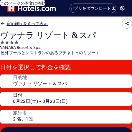
このページの本文に移動
アプリをダウンロード
宿泊施設をすべて表示
ヴァナラ リゾート & スパ
4.0
VANARA Resort & Spa
つ
屋外プールとレストランのあるプチャトゥのリゾート
星
宿
日付を選択して料金を確認
泊
施
目的地
設
日付
旅行者