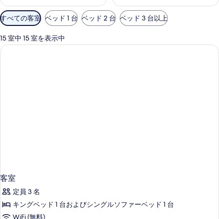
利
すべての客室
ベッド 1 台
ベッド 2 台
ベッド 3 台以上
用
可
15 室中 15 室を表示中
能
な
客
室
の
絞
り
込
み
条
件
客室
定員 3 名
キングベッド 1 台およびシングルソファーベッド 1 台
WiFi (無料)