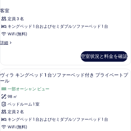
客室
定員 3 名
キングベッド 1 台およびセミダブルソファーベッド 1 台
WiFi (無料)
客
詳細
室
の
空室状況と料金を確認
詳
細
コーヒー / コーヒーメーカー
ヴ
5
ヴィラ キングベッド 1 台ソファーベッド付き プライベートプ
ィ
ール
ラ
一部オーシャン ビュー
キ
98 ㎡
ン
ベッドルーム 1 室
グ
定員 2 名
ベ
キングベッド 1 台およびセミダブルソファーベッド 1 台
ッ
WiFi (無料)