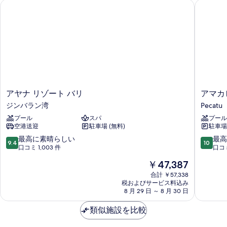
ド
アヤナ リゾート バリ
アマカビ
2
ー
ン
ト
プ
ル
ベ
の
プ
ビ
ッ
詳
ー
ー
ー
ド
細
ュ
ル
ル
ム
ル
パ
ー
パ
ー
ー
禁
ム
の
シ
ー
煙
禁
ャ
す
シ
煙
プ
ル
べ
プ
ャ
オ
ア
ア
アヤナ リゾート バリ
アマカ
ラ
ラ
ー
て
ヤ
マ
ル
ジンバラン湾
Pecatu
イ
イ
シ
ナ
カ
の
ベ
オ
ャ
プール
スパ
プール
リ
ビ
ベ
ー
空港送迎
駐車場 (無料)
駐車場 
写
ン
ゾ
ラ
ー
ー
ト
ビ
ー
Pecatu
10
10
最高に素晴らしい
最高
真
プ
9.4
10
シ
ュ
ト
ト
段
段
口コミ 1,003 件
口コミ
ー
を
ー
バ
階
階
ャ
プ
ル
現
￥47,387
の
リ
中
中
表
ン
の
在
詳
ー
ジ
9.4、
10.0、
合計 ￥57,338
詳
示
の
細
ビ
ン
税およびサービス料込み
最
最
ル
細
料
8 月 29 日 ～ 8 月 30 日
バ
高
高
す
ュ
金
の
ラ
に
に
る
は
ー
類似施設を比較
ン
素
素
す
￥47,387
湾
晴
晴
の
べ