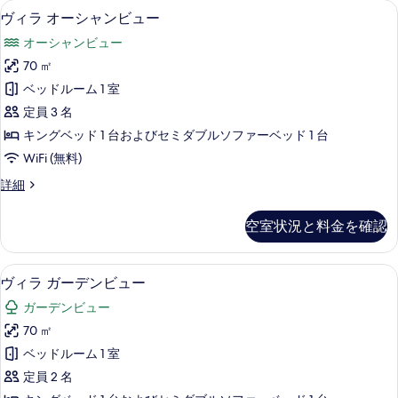
ベ
個別の浴槽とシャワー、ヘアドライヤ
ヴ
5
ャ
ヴィラ オーシャンビュー
ッ
ィ
ル
オーシャンビュー
ド
ヴ
ラ
ィ
70 ㎡
ル
オ
ラ
ベッドルーム 1 室
ー
2
ー
ベ
定員 3 名
ム
シ
ッ
キングベッド 1 台およびセミダブルソファーベッド 1 台
ペ
ド
ャ
WiFi (無料)
ル
ッ
ン
ー
ト
ヴ
詳細
ム
ビ
ィ
と
ペ
ュ
ラ
ッ
空室状況と料金を確認
の
オ
ー
ト
ー
宿
と
の
シ
の
ミニバー、セーフティボックス (室内
ヴ
泊
6
ャ
ヴィラ ガーデンビュー
す
宿
ィ
ン
可
泊
べ
ガーデンビュー
ビ
ラ
可
オ
ュ
て
70 ㎡
オ
ガ
ー
ー
ー
の
ベッドルーム 1 室
の
ー
シ
シ
詳
写
定員 2 名
ャ
デ
ャ
細