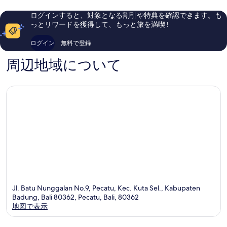
ら
ら
す
し
し
て
ログインすると、対象となる割引や特典を確認できます。も
い、
い、
べ
っとリワードを獲得して、もっと旅を満喫 !
の
口
口
て
写
コ
コ
ログイン
無料で登録
ミ
ミ
の
真
1,003
21
周辺地域について
写
を
件
件
真
件
件
表
の
の
を
示
口
口
表
コ
コ
す
ミ
ミ
示
る
す
る
Jl. Batu Nunggalan No.9, Pecatu, Kec. Kuta Sel., Kabupaten
Badung, Bali 80362, Pecatu, Bali, 80362
地図で表示