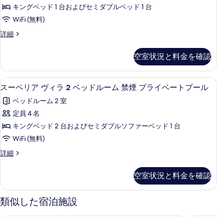
リ
ド
キングベッド 1 台およびセミダブルベッド 1 台
ラ
ル
ー
WiFi (無料)
ー
イ
ヴ
ム
ラ
詳細
ベ
プ
ィ
グ
ー
ラ
ジ
ラ
空室状況と料金を確認
イ
ュ
ト
2
ベ
ア
プ
ー
ベ
リ
スーペリア ヴィラ 2 ベッドルーム 
ス
ト
2
ー
ー
スーペリア ヴィラ 2 ベッドルーム 禁煙 プライベートプール
ッ
プ
ー
ヴ
ル
ベッドルーム 2 室
ー
ド
ィ
ペ
ル
パ
ラ
定員 4 名
ル
パ
リ
2
ー
キングベッド 2 台およびセミダブルソファーベッド 1 台
ー
ー
ベ
ア
シ
シ
ッ
WiFi (無料)
ム
ヴ
ャ
ド
ャ
プ
ス
詳細
ル
ル
ィ
ー
ル
オ
ー
ラ
ラ
ペ
ー
ム
オ
空室状況と料金を確認
イ
リ
シ
プ
2
ー
ア
ャ
ベ
ラ
ベ
ヴ
ン
イ
類似した宿泊施設
シ
ー
ィ
ビ
ッ
ベ
ャ
ラ
ュ
ト
ー