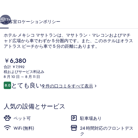
コ
前へ
次へ
マ
17+
概要
客室
ロケーション
ポリシー
サ
ホテル メキシコ マサトランは、マサトラン・マレコンおよびマチ
ト
ャド広場から車でわずか 5 分圏内です。また、このホテルはオラス
アトラス ビーチから車で 5 分の距離にあります。
ラ
ン
現
￥6,380
在
の
合計 ￥7,592
の
税およびサービス料込み
料
写
8 月 10 日 ～ 8 月 11 日
金
口
とても良い
8.0
9 件の口コミをすべて表示
スタンダード ルーム | リビング エリア
真
は
10段階中8.0
コ
￥6,380
ギ
ミ
で
す
人気の設備とサービス
ャ
ラ
ペット可
駐車場あり
リ
WiFi (無料)
24 時間対応のフロントデス
ク
ー