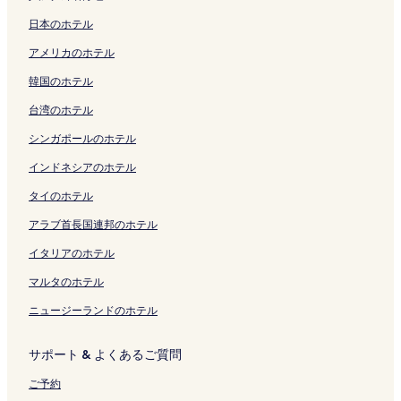
ン
p
u
ク
l
ー
ン
l
A
を
M
ペ
t
B
t
a
s
ク
a
s
a
ジ
ク
a
l
開
a
ー
e
e
e
c
u
日本のホテル
-
i
n
を
n
l
く
z
ジ
l
a
l
h
l
アメリカのホテル
A
v
B
開
の
I
リ
a
を
の
c
の
H
a
l
e
e
く
ペ
n
ン
t
開
ペ
h
ペ
o
の
韓国のホテル
l
の
a
リ
ー
c
ク
l
く
ー
T
ー
t
ペ
I
ペ
c
ン
ジ
l
a
リ
ジ
o
ジ
e
ー
台湾のホテル
n
ー
h
ク
を
u
n
ン
を
w
を
l
ジ
c
ジ
R
開
s
b
ク
開
e
開
の
を
シンガポールのホテル
l
を
e
く
i
y
く
r
く
ペ
開
u
開
s
リ
v
I
リ
H
リ
ー
く
インドネシアのホテル
s
く
o
ン
e
H
ン
o
ン
ジ
リ
タイのホテル
i
リ
r
ク
の
G
ク
t
ク
を
ン
v
ン
t
ペ
の
e
開
ク
アラブ首長国連邦のホテル
e
ク
の
ー
ペ
l
く
の
ペ
ジ
ー
の
リ
イタリアのホテル
ペ
ー
を
ジ
ペ
ン
ー
ジ
開
を
ー
ク
マルタのホテル
ジ
を
く
開
ジ
ニュージーランドのホテル
を
開
リ
く
を
開
く
ン
リ
開
く
リ
ク
ン
く
サポート & よくあるご質問
リ
ン
ク
リ
ン
ク
ン
ご予約
ク
ク