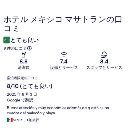
ホテル メキシコ マサトランの口
口
コミ
コ
ミ
とても良い
8.0
9 件の口コミ
8.8
7.4
8.4
清潔度
設備とサービス
スタッフとサービス
口
宿泊者限定の口コミ
コ
8/10 (とても良い)
ミ
2025 年 8 月 3 日
Google で翻訳
Buena atención y muy económica además de q está a una
cuadra del malecón y playa
Miguel、1 泊旅行