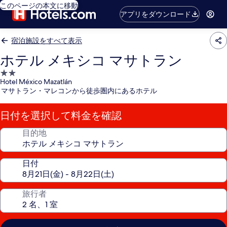
このページの本文に移動
アプリをダウンロード
宿泊施設をすべて表示
ホテル メキシコ マサトラン
2.0
Hotel México Mazatlán
つ
マサトラン・マレコンから徒歩圏内にあるホテル
星
宿
日付を選択して料金を確認
泊
施
目的地
設
日付
旅行者