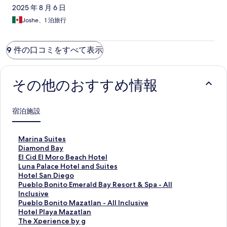
2025 年 8 月 6 日
Joshe、1 泊旅行
9 件の口コミをすべて表示
その他のおすすめ情報
宿泊施設
M
Marina Suites
a
D
Diamond Bay
r
i
E
El Cid El Moro Beach Hotel
i
a
l
L
Luna Palace Hotel and Suites
n
m
C
u
H
Hotel San Diego
a
o
i
n
o
P
Pueblo Bonito Emerald Bay Resort & Spa - All
S
n
d
a
t
u
Inclusive
u
d
E
P
e
e
P
Pueblo Bonito Mazatlan - All Inclusive
i
B
l
a
l
b
u
H
Hotel Playa Mazatlan
t
a
M
l
S
l
e
o
T
The Xperience by g