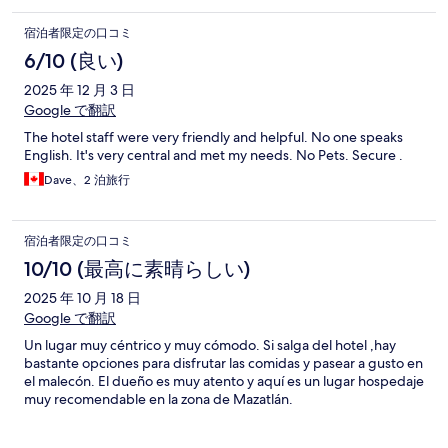
宿泊者限定の口コミ
6/10 (良い)
2025 年 12 月 3 日
Google で翻訳
The hotel staff were very friendly and helpful. No one speaks
English. It's very central and met my needs. No Pets. Secure .
Dave、2 泊旅行
宿泊者限定の口コミ
10/10 (最高に素晴らしい)
2025 年 10 月 18 日
Google で翻訳
Un lugar muy céntrico y muy cómodo. Si salga del hotel ,hay
bastante opciones para disfrutar las comidas y pasear a gusto en
el malecón. El dueño es muy atento y aquí es un lugar hospedaje
muy recomendable en la zona de Mazatlán.