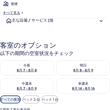
禁煙
すべて見る
主な設備 / サービス
(3)
客室のオプション
以下の期間の空室状況をチェック
今夜 8月 7 - 8月 8 の空室状況をチェック
明日 8月 8 - 8月 9 の空室
今夜
明日
8月 7 - 8月 8
8月 8 - 8月 9
今週末 8月 7 - 8月 9 の空室状況をチェック
来週末 8月 14 - 8月 16 の
今週末
来週末
8月 7 - 8月 9
8月 14 - 8月 16
利
すべての客室
ベッド 2 台
ベッド 1 台
用
可
2 室中 2 室を表示中