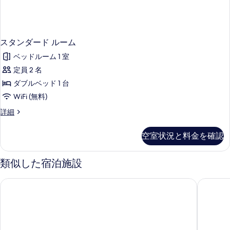
表
示
す
スタンダード ルーム
る
ベッドルーム 1 室
定員 2 名
ダブルベッド 1 台
WiFi (無料)
ス
詳細
タ
ン
空室状況と料金を確認
ダ
ー
ド
類似した宿泊施設
ル
ー
エッセンズ ホテル
モナ イ
ム
の
詳
細