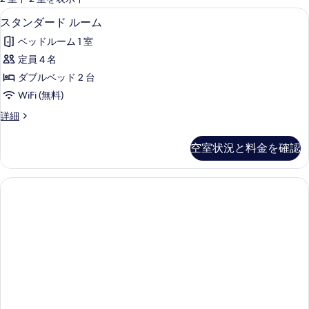
能
スタンダード ルーム | WiFi (無料)
ス
17
スタンダード ルーム
な
タ
客
ベッドルーム 1 室
ン
室
定員 4 名
ダ
の
ダブルベッド 2 台
ー
絞
WiFi (無料)
り
ド
ス
詳細
込
ル
タ
み
ー
ン
条
空室状況と料金を確認
ダ
ム
件
ー
の
ド
ル
す
ー
べ
ム
の
て
詳
の
細
写
真
を