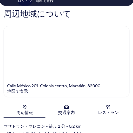
ログイン
無料で登録
コ
の
ミ
口
周辺地域について
コ
ミ
Calle México 201. Colonia centro, Mazatlán, 82000
地図で表示
地図
周辺情報
交通案内
レストラン
マサトラン・マレコン
- 徒歩 2 分
- 0.2 km