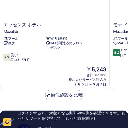
エ
モ
エッセンズ ホテル
モナ 
ッ
ナ
Mazatlán
Mazatlá
セ
イ
プール
WiFi (無料)
プール
ン
ン
冷房
24 時間対応のフロント
WiFi 
ズ
Mazatlá
デスク
ホ
10
とて
8.2
10
テ
良い
段
口コミ
7.2
段
ル
口コミ 771 件
階
階
Mazatlán
中
現
￥5,243
中
8.2、
在
7.2、
合計 ￥6,286
と
の
税およびサービス料込み
良
て
料
9 月 6 日 ～ 9 月 7 日
い、
も
金
口
良
は
類似施設を比較
コ
い、
￥5,243
ミ
口
771
コ
件
ミ
ログインすると、対象となる割引や特典を確認できます。も
件
191
っとリワードを獲得して、もっと旅を満喫 !
の
件
口
件