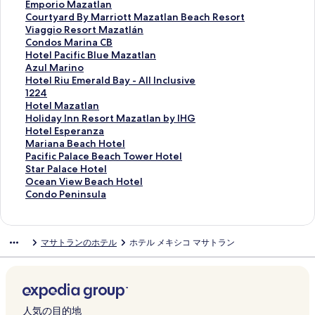
e
y
o
a
a
o
b
t
h
E
Emporio Mazatlan
s
の
r
c
n
B
l
e
e
m
C
Courtyard By Marriott Mazatlan Beach Resort
の
ペ
o
e
D
o
o
l
X
p
o
V
Viaggio Resort Mazatlán
ペ
ー
B
H
i
n
B
P
p
o
u
i
C
Condos Marina CB
ー
ジ
e
o
e
i
o
l
e
r
r
a
o
H
Hotel Pacific Blue Mazatlan
ジ
を
a
t
g
t
n
a
r
i
t
g
n
o
A
Azul Marino
を
開
c
e
o
o
i
y
i
o
y
g
d
t
z
H
Hotel Riu Emerald Bay - All Inclusive
開
く
h
l
の
E
t
a
e
M
a
i
o
e
u
o
1
1224
く
リ
H
a
ペ
m
o
M
n
a
r
o
s
l
l
t
2
H
Hotel Mazatlan
リ
ン
o
n
ー
e
M
a
c
z
d
R
M
P
M
e
2
o
H
Holiday Inn Resort Mazatlan by IHG
ン
ク
t
d
ジ
r
a
z
e
a
B
e
a
a
a
l
4
t
o
H
Hotel Esperanza
ク
e
S
を
a
z
a
b
t
y
s
r
c
r
R
の
e
l
o
M
Mariana Beach Hotel
l
u
開
l
a
t
y
l
M
o
i
i
i
i
ペ
l
i
t
a
P
Pacific Palace Beach Tower Hotel
の
i
く
d
t
l
g
a
a
r
n
f
n
u
ー
M
d
e
r
a
S
Star Palace Hotel
ペ
t
リ
B
l
a
の
n
r
t
a
i
o
E
ジ
a
a
l
i
c
t
O
Ocean View Beach Hotel
ー
e
ン
a
a
n
ペ
の
r
M
C
c
の
m
を
z
y
E
a
i
a
c
C
Condo Peninsula
ジ
s
ク
y
n
の
ー
ペ
i
a
B
B
ペ
e
開
a
I
s
n
f
r
e
o
を
の
R
-
ペ
ジ
ー
o
z
の
l
ー
r
く
t
n
p
a
i
P
a
n
開
ペ
e
A
ー
を
ジ
t
a
ペ
u
ジ
a
リ
l
n
e
B
c
a
n
d
マサトランのホテル
ホテル メキシコ マサトラン
く
ー
s
l
ジ
開
を
t
t
ー
e
を
l
ン
a
R
r
e
P
l
V
o
リ
ジ
o
l
を
く
開
M
l
ジ
M
開
d
ク
n
e
a
a
a
a
i
P
ン
を
r
I
開
リ
く
a
á
を
a
く
B
の
s
n
c
l
c
e
e
ク
開
t
n
く
ン
リ
z
n
開
z
リ
a
ペ
o
z
h
a
e
w
n
く
&
c
リ
ク
ン
a
の
く
a
ン
y
ー
r
a
H
c
H
B
i
リ
S
l
ン
ク
t
ペ
リ
t
ク
-
ジ
t
の
o
e
o
e
n
人気の目的地