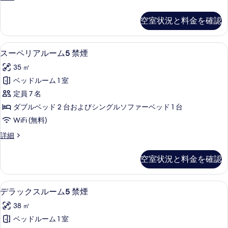
ム
ー
真
4
ペ
を
空室状況と料金を確認
リ
禁
表
ア
煙
ル
示
スーペリアルーム5 禁煙 | セーフティボ
ス
17
ー
の
スーペリアルーム5 禁煙
す
ー
ム
す
35 ㎡
4
る
ペ
べ
禁
ベッドルーム 1 室
リ
煙
て
定員 7 名
の
ア
の
詳
ダブルベッド 2 台およびシングルソファーベッド 1 台
ル
細
写
WiFi (無料)
ー
真
ス
詳細
ム
ー
を
5
ペ
表
空室状況と料金を確認
リ
禁
示
ア
煙
ル
す
デラックスルーム5 禁煙 | セーフティボ
デ
17
ー
の
デラックスルーム5 禁煙
る
ラ
ム
す
38 ㎡
5
ッ
べ
禁
ベッドルーム 1 室
ク
煙