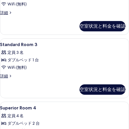
す
ー
ト
WiFi (無料)
す
ス
べ
5
イ
べ
Basic
詳細
て
ー
禁
Room
て
ト
2
の
煙
空室状況と料金を確認
5
の
の
写
禁
の
詳
写
煙
真
細
す
Standard
セーフティボックス (室内)、アイロン /
の
真
24
Standard Room 3
を
べ
Room
詳
を
定員 3 名
細
表
3
て
表
ダブルベッド 1 台
示
の
の
示
WiFi (無料)
す
す
写
す
る
べ
Standard
詳細
真
る
Room
て
を
3
空室状況と料金を確認
の
の
表
詳
写
示
細
Superior
セーフティボックス (室内)、アイロン /
真
20
す
Superior Room 4
Room
を
る
定員 4 名
4
表
ダブルベッド 2 台
の
示