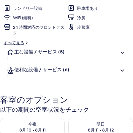
お
高
評
客
ランドリー設備
駐車場あり
価
様
WiFi (無料)
冷房
に
24 時間対応のフロントデス
好
冷蔵庫
ク
評
件
すべて見る
の
主な設備 / サービス
(5)
口
コ
ミ
便利な設備 / サービス
(6)
客室のオプション
以下の期間の空室状況をチェック
今夜 8月 10 - 8月 11 の空室状況をチェック
明日 8月 11 - 8月 12 の空
今夜
明日
8月 10 - 8月 11
8月 11 - 8月 12