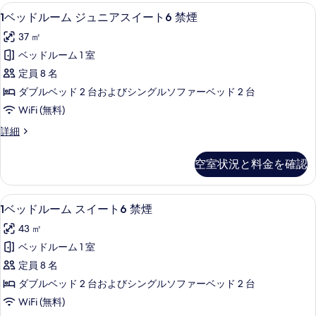
ル
す
1
1ベッドルーム ジュニアスイート6 禁煙 
13
ー
の
1ベッドルーム ジュニアスイート6 禁煙
ベ
る
ム
す
37 ㎡
6
ッ
べ
禁
ベッドルーム 1 室
ド
煙
て
定員 8 名
の
ル
の
詳
ダブルベッド 2 台およびシングルソファーベッド 2 台
ー
細
写
WiFi (無料)
ム
真
1
詳細
ジ
ベ
を
ュ
ッ
表
空室状況と料金を確認
ド
ニ
示
ル
ア
ー
す
1
1ベッドルーム スイート6 禁煙 | 専
13
ム
ス
1ベッドルーム スイート6 禁煙
ベ
る
ジ
イ
43 ㎡
ュ
ッ
ー
ニ
ベッドルーム 1 室
ド
ア
ト
定員 8 名
ス
ル
6
イ
ダブルベッド 2 台およびシングルソファーベッド 2 台
ー
ー
禁
WiFi (無料)
ト
ム