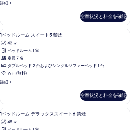
煙
6
1
詳細
ス
禁
の
ベ
イ
煙
ッ
す
空室状況と料金を確認
の
ド
ー
べ
詳
ル
ト
細
ー
て
1
1ベッドルーム スイート5 禁煙 | セー
9
ム
6
1ベッドルーム スイート5 禁煙
の
ベ
ス
禁
42 ㎡
イ
写
ッ
煙
ー
ベッドルーム 1 室
真
ド
ト
の
定員 7 名
6
を
ル
す
禁
ダブルベッド 2 台およびシングルソファーベッド 1 台
表
ー
煙
べ
WiFi (無料)
示
の
ム
て
詳
1
詳細
す
ス
細
の
ベ
る
イ
ッ
写
空室状況と料金を確認
ド
ー
真
ル
ト
ー
を
1
1ベッドルーム デラックススイート6 禁煙
17
ム
5
1ベッドルーム デラックススイート6 禁煙
表
ベ
ス
禁
45 ㎡
イ
示
ッ
煙
ー
ベッドルーム 1 室