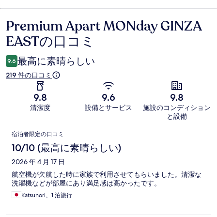
Premium Apart MONday GINZA
口
EASTの口コミ
コ
ミ
最高に素晴らしい
9.6
219 件の口コミ
9.8
9.6
9.8
清潔度
設備とサービス
施設のコンディション
と設備
口
宿泊者限定の口コミ
コ
10/10 (最高に素晴らしい)
ミ
2026 年 4 月 17 日
航空機が欠航した時に家族で利用させてもらいました。清潔な
洗濯機などが部屋にあり満足感は高かったです。
Katsunori、1 泊旅行