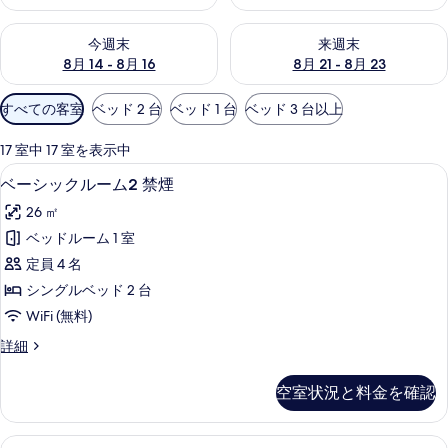
今週末 8月 14 - 8月 16 の空室状況をチェック
来週末 8月 21 - 8月 23 の
今週末
来週末
8月 14 - 8月 16
8月 21 - 8月 23
利
すべての客室
ベッド 2 台
ベッド 1 台
ベッド 3 台以上
用
可
17 室中 17 室を表示中
能
ベーシックルーム2 禁煙 | セーフティボ
ベ
11
ベーシックルーム2 禁煙
な
ー
客
26 ㎡
シ
室
ベッドルーム 1 室
ッ
の
定員 4 名
ク
絞
シングルベッド 2 台
り
ル
WiFi (無料)
込
ー
み
ベ
詳細
ム
ー
条
2
シ
件
空室状況と料金を確認
ッ
禁
ク
煙
ル
スタンダードルーム3 禁煙 | セーフティ
ス