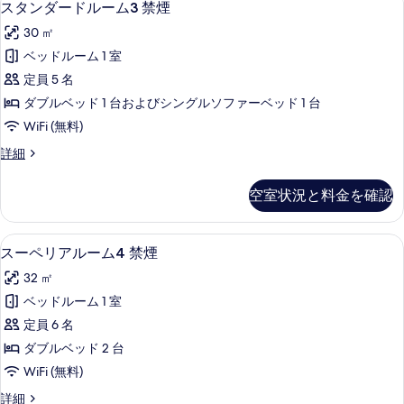
14
ー
の
スタンダードルーム3 禁煙
タ
ム
す
30 ㎡
2
ン
べ
禁
ベッドルーム 1 室
ダ
煙
て
定員 5 名
の
ー
の
詳
ダブルベッド 1 台およびシングルソファーベッド 1 台
ド
細
写
WiFi (無料)
ル
真
ス
詳細
ー
タ
を
ム
ン
表
空室状況と料金を確認
ダ
3
示
ー
禁
ド
す
スーペリアルーム4 禁煙 | セーフティボ
ス
16
ル
煙
スーペリアルーム4 禁煙
る
ー
ー
の
32 ㎡
ム
ペ
す
3
ベッドルーム 1 室
リ
禁
べ
定員 6 名
煙
ア
て
の
ダブルベッド 2 台
ル
詳
の
WiFi (無料)
細
ー
写
ス
詳細