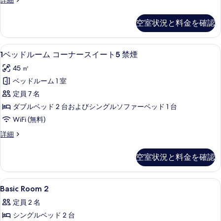
詳細
表
ー
お
禁
部
ト
示
ま
屋
6
煙
空室状況と料金を確認
タ
す
禁
か
の
イ
煙
る
せ
プ
す
の
1
1ベッドルーム コーナースイート5 禁煙 
11
お
1ベッドルーム コーナースイート5 禁煙
(禁
詳
べ
ベ
ま
細
煙)
45 ㎡
か
て
ッ
せ
（ベ
ベッドルーム 1 室
の
ド
(禁
ッ
定員 7 名
煙)
写
ル
（ベ
ド
ダブルベッド 2 台およびシングルソファーベッド 1 台
真
ー
ッ
タ
WiFi (無料)
を
ド
ム
イ
タ
1
詳細
表
コ
イ
ベ
プ
示
ー
プ
ッ
空室状況と料金を確認
確
確
ド
す
ナ
約
ル
約
る
ー
無
ー
Basic
セーフティボックス (室内)、アイロン /
無
し）
9
ム
ス
Basic Room 2
Room
の
コ
し）
イ
定員 2 名
詳
ー
2
の
細
ー
ナ
シングルベッド 2 台
の