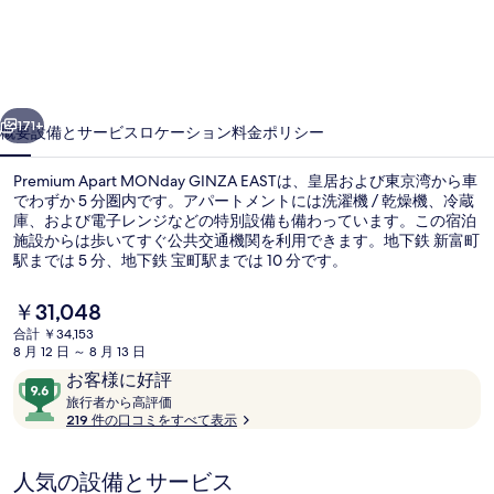
EAST
の
写
真
前へ
次へ
171+
概要
設備とサービス
ロケーション
料金
ポリシー
ギ
ャ
Premium Apart MONday GINZA EASTは、皇居および東京湾から車
でわずか 5 分圏内です。アパートメントには洗濯機 / 乾燥機、冷蔵
ラ
庫、および電子レンジなどの特別設備も備わっています。この宿泊
施設からは歩いてすぐ公共交通機関を利用できます。地下鉄 新富町
リ
駅までは 5 分、地下鉄 宝町駅までは 10 分です。
ー
現
￥31,048
在
合計 ￥34,153
の
8 月 12 日 ～ 8 月 13 日
施設の正面
料
口
10
お客様に好評
金
コ
旅
段
旅行者から高評価
は
行
219 件の口コミをすべて表示
ミ
階
￥31,048
者
で
中
か
す
9.6、
人気の設備とサービス
ら