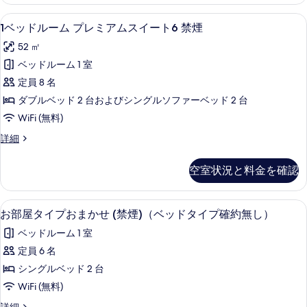
す
ル
ア
詳
ー
べ
1
1ベッドルーム プレミアムスイート6 禁煙
細
17
ム
ム
1ベッドルーム プレミアムスイート6 禁煙
て
ベ
プ
ス
52 ㎡
レ
の
ッ
イ
ミ
ベッドルーム 1 室
写
ド
ア
ー
定員 8 名
ム
真
ル
ト
ス
ダブルベッド 2 台およびシングルソファーベッド 2 台
を
ー
イ
7
WiFi (無料)
表
ー
ム
禁
ト
1
詳細
示
プ
7
煙
ベ
す
レ
禁
ッ
の
空室状況と料金を確認
煙
ド
る
ミ
す
の
ル
ア
詳
ー
べ
セーフティボックス (室内)、アイロン /
お
細
7
ム
ム
お部屋タイプおまかせ (禁煙)（ベッドタイプ確約無し）
て
部
プ
ス
ベッドルーム 1 室
レ
の
屋
イ
ミ
定員 6 名
写
タ
ア
ー
シングルベッド 2 台
ム
真
イ
ト
ス
WiFi (無料)
を
プ
イ
6
お