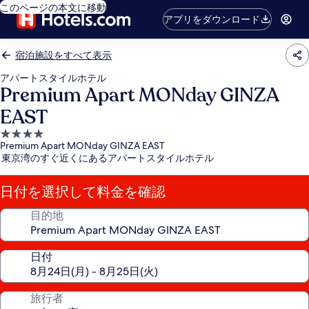
このページの本文に移動
アプリをダウンロード
宿泊施設をすべて表示
アパートスタイルホテル
Premium Apart MONday GINZA
EAST
4.0
Premium Apart MONday GINZA EAST
つ
東京湾のすぐ近くにあるアパートスタイルホテル
星
宿
日付を選択して料金を確認
泊
施
目的地
設
日付
旅行者