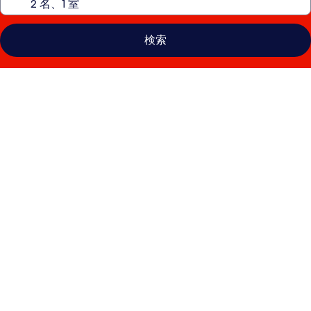
検索
Premium
Apart
MONday
GINZA