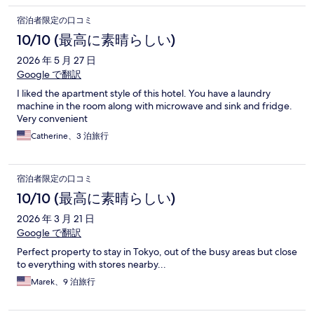
宿泊者限定の口コミ
10/10 (最高に素晴らしい)
2026 年 5 月 27 日
Google で翻訳
I liked the apartment style of this hotel. You have a laundry
machine in the room along with microwave and sink and fridge.
Very convenient
Catherine、3 泊旅行
宿泊者限定の口コミ
10/10 (最高に素晴らしい)
2026 年 3 月 21 日
Google で翻訳
Perfect property to stay in Tokyo, out of the busy areas but close
to everything with stores nearby...
Marek、9 泊旅行