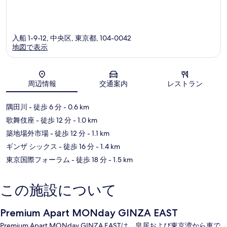
入船 1-9-12, 中央区, 東京都, 104-0042
地図で表示
地図
周辺情報
交通案内
レストラン
隅田川
- 徒歩 6 分
- 0.6 km
歌舞伎座
- 徒歩 12 分
- 1.0 km
築地場外市場
- 徒歩 12 分
- 1.1 km
ギンザ シックス
- 徒歩 16 分
- 1.4 km
東京国際フォーラム
- 徒歩 18 分
- 1.5 km
この施設について
Premium Apart MONday GINZA EAST
Premium Apart MONday GINZA EASTは、皇居および東京湾から車で