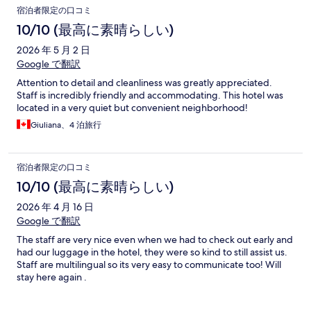
宿泊者限定の口コミ
10/10 (最高に素晴らしい)
2026 年 5 月 2 日
Google で翻訳
Attention to detail and cleanliness was greatly appreciated.
Staff is incredibly friendly and accommodating. This hotel was
located in a very quiet but convenient neighborhood!
Giuliana、4 泊旅行
宿泊者限定の口コミ
10/10 (最高に素晴らしい)
2026 年 4 月 16 日
Google で翻訳
The staff are very nice even when we had to check out early and
had our luggage in the hotel, they were so kind to still assist us.
Staff are multilingual so its very easy to communicate too! Will
stay here again .