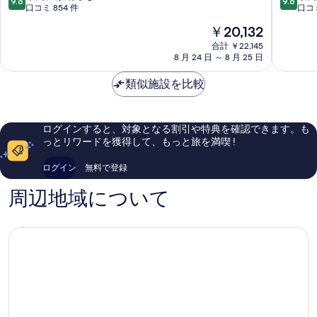
9.6
9.6
中
プ
段
段
口コミ 854 件
口コミ
央
リ
階
階
現
￥20,132
区
ン
中
中
在
ス
9.6、
9.6、
合計 ￥22,145
の
8 月 24 日 ～ 8 月 25 日
ホ
最
最
料
テ
高
高
金
類似施設を比較
ル
に
に
は
江
素
素
￥20,132
東
晴
晴
ら
ら
ログインすると、対象となる割引や特典を確認できます。も
し
し
っとリワードを獲得して、もっと旅を満喫 !
い、
い、
口
口
ログイン
無料で登録
コ
コ
ミ
ミ
周辺地域について
854
5,729
件
件
件
件
の
の
口
口
コ
コ
ミ
ミ