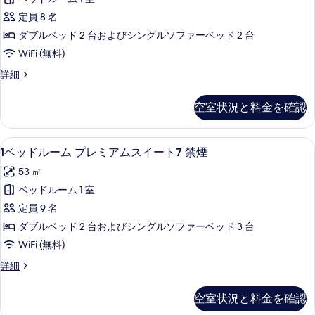
す
ド
ト
の
定員 8 名
5
る
ル
す
禁
ダブルベッド 2 台およびシングルソファーベッド 2 台
ー
煙
べ
WiFi (無料)
の
ム
て
詳
1
詳細
デ
細
の
ベ
ラ
ッ
写
空室状況と料金を確認
ド
ッ
真
ル
ク
ー
を
1
1ベッドルーム プレミアムスイート7 禁煙
21
ム
ス
1ベッドルーム プレミアムスイート7 禁煙
表
ベ
デ
ス
53 ㎡
ラ
示
ッ
イ
ッ
ベッドルーム 1 室
す
ド
ク
ー
定員 9 名
ス
る
ル
ト
ス
ダブルベッド 2 台およびシングルソファーベッド 3 台
ー
イ
6
WiFi (無料)
ー
ム
禁
ト
1
詳細
プ
6
煙
ベ
レ
禁
ッ
の
空室状況と料金を確認
煙
ド
ミ
の