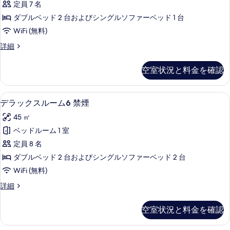
て
定員 7 名
の
ス
の
詳
ダブルベッド 2 台およびシングルソファーベッド 1 台
ル
細
写
WiFi (無料)
ー
真
デ
詳細
ム
ラ
を
5
ッ
表
空室状況と料金を確認
ク
禁
示
ス
煙
ル
す
デラックスルーム6 禁煙 | セーフティボ
デ
25
ー
の
デラックスルーム6 禁煙
る
ラ
ム
す
45 ㎡
5
ッ
べ
禁
ベッドルーム 1 室
ク
煙
て
定員 8 名
の
ス
の
詳
ダブルベッド 2 台およびシングルソファーベッド 2 台
ル
細
写
WiFi (無料)
ー
真
デ
詳細
ム
ラ
を
6
ッ
表
空室状況と料金を確認
ク
禁
示
ス
煙