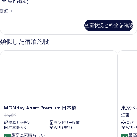
WiFi (無料)
す
す
べ
Superior
詳細
る
Room
て
4
空室状況と料金を確認
の
の
詳
写
細
類似した宿泊施設
真
を
MONday Apart Premium 日本橋
東京ベイ
表
示
す
る
MONday
東
MONday Apart Premium 日本橋
東京ベ
Apart
京
中央区
江東
Premium
ベ
簡易キッチン
ランドリー設備
スパ
日
イ
駐車場あり
WiFi (無料)
WiFi 
本
潮
橋
見
10
10
最高に素晴らしい
最高