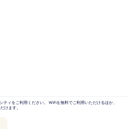
低刺激性寝具
 シティをご利用ください。 WiFiを無料でご利用いただけるほか、
ただけます。
低刺激性寝具