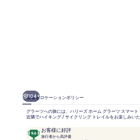
ー
ム
グ
ラ
ー
ツ
ス
マ
ー
ト
104+
概要
客室
ロケーション
ポリシー
シ
グラーツへの旅には、ハリーズ ホーム グラーツ スマート
テ
近隣でハイキング / サイクリング トレイルをお楽しみい
ィ
口
10
お客様に好評
の
コ
旅
段
旅行者から高評価