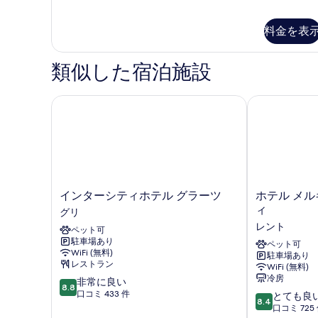
る
料金を表
類似した宿泊施設
インターシティホテル グラーツ
ホテル メルキ
イ
ホ
インターシティホテル グラーツ
ホテル メル
ン
テ
ィ
グリ
タ
ル
レント
ペット可
ー
メ
駐車場あり
シ
ル
ペット可
WiFi (無料)
駐車場あり
テ
キ
レストラン
WiFi (無料)
ィ
ュ
冷房
10
非常に良い
ホ
ー
8.8
段
口コミ 433 件
10
テ
ル
とても良
8.4
階
段
ル
グ
口コミ 725