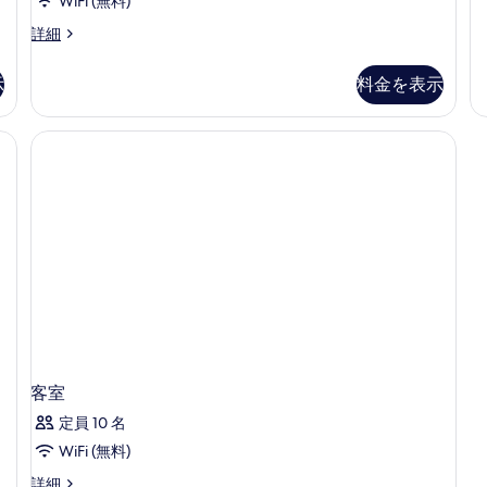
WiFi (無料)
の
ス
詳細
詳
タ
細
ン
示
料金を表示
ダ
ー
ド
 (室内)、WiFi (無料)、ベッドシーツ
ダ
ブ
ル
ル
ー
ム
車
い
す
対
応
の
詳
客室
細
定員 10 名
WiFi (無料)
客
詳細