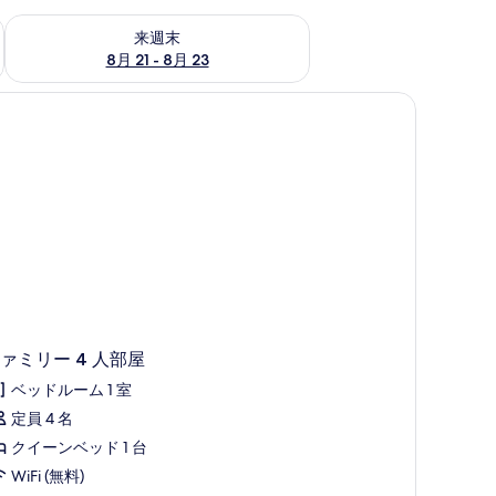
チェック
来週末 8月 21 - 8月 23 の空室状況をチェック
来週末
8月 21 - 8月 23
シーツ
セーフティボックス (室内)、WiFi (無料)、ベッドシーツ
ァミリー 4 人部屋
ベッドルーム 1 室
定員 4 名
クイーンベッド 1 台
WiFi (無料)