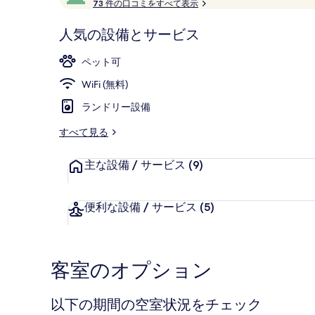
行
73 件の口コミをすべて表示
ミ
写
階
者
中
か
真
人気の設備とサービス
9.6、
ら
ギ
朝食 (ビュッ
お
高
ペット可
評
客
ャ
価
WiFi (無料)
様
ラ
に
ランドリー設備
好
リ
評
すべて見る
ー
件
の
主な設備 / サービス
(9)
口
コ
便利な設備 / サービス
(5)
ミ
客室のオプション
以下の期間の空室状況をチェック