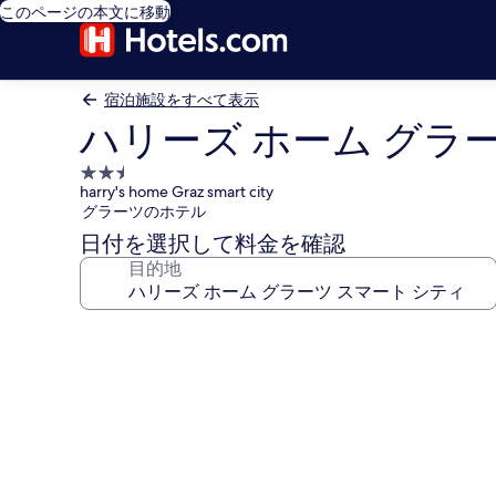
このページの本文に移動
宿泊施設をすべて表示
ハリーズ ホーム グラ
2.5
harry's home Graz smart city
つ
グラーツのホテル
星
日付を選択して料金を確認
宿
目的地
泊
施
設
ハ
リ
ー
ズ
ホ