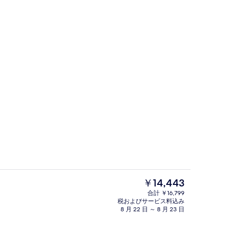
、セーフティボックス (室内)、WiFi (無料)、ベッドシーツ
低刺激性寝具、セーフティボックス (室内
現
￥14,443
在
合計 ￥16,799
の
税およびサービス料込み
、セーフティボックス (室内)、WiFi (無料)、ベッドシーツ
バー (施設内)
料
8 月 22 日 ～ 8 月 23 日
金
は