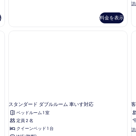
の
フ
詳
オ
ァ
写
の
ミ
詳
示
料金を表示
真
リ
細
ー
を
4
表
人
部
示
屋
す
の
る
詳
細
スタンダード ダブルルーム 車いす対応
客
ベッドルーム 1 室
定員 2 名
クイーンベッド 1 台
客
詳
室