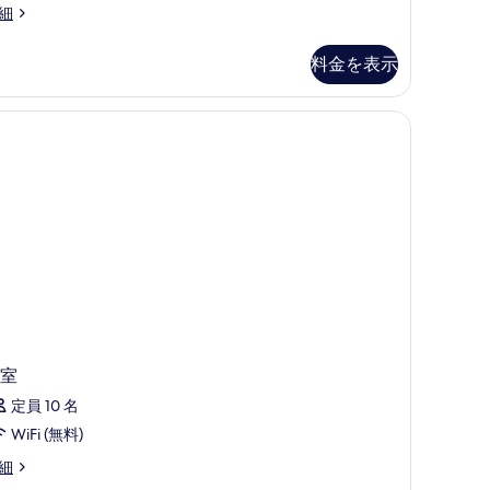
細
料金を表示
室
定員 10 名
WiFi (無料)
細