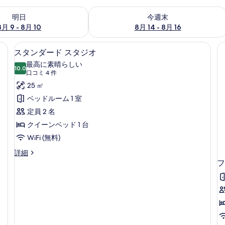
- 8月 10 の空室状況をチェック
今週末 8月 14 - 8月 16 の空室状況を
明日
今週末
8月 9 - 8月 10
8月 14 - 8月 16
ルーム | 低刺激性寝具、セーフティボックス (室内)、WiFi (無料)、ベッド
スタンダード スタジオ | 低刺激性寝具、
ス
3
スタンダード スタジオ
タ
最高に素晴らしい
10.0
10 点中 10.0
ン
(口
口コミ 4 件
コ
ダ
25 ㎡
ミ
ー
ベッドルーム 1 室
4
ド
定員 2 名
件)
ス
クイーンベッド 1 台
タ
WiFi (無料)
ジ
ス
詳細
タ
フ
オ
ン
の
ダ
ー
す
ド
べ
ス
タ
て
ジ