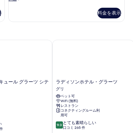
室
の
示
料金を表示
詳
細
ュール グラーツ シティ
ラディソンホテル・グラーツ
ラ
キュール グラーツ シテ
ラディソンホテル・グラーツ
デ
グリ
ィ
ペット可
ソ
WiFi (無料)
ン
レストラン
ホ
コネクティングルーム利
テ
用可
ル・
10
とても素晴らしい
い
グ
9.0
段
口コミ 265 件
 件
ラ
階