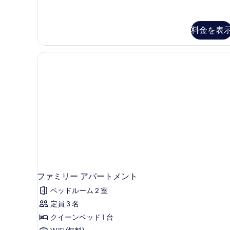
ン
ま
ル
た
は
料金を表
ー
ツ
ム
イ
ン
の
ル
す
ー
ム
べ
の
て
詳
細
の
写
真
を
表
ファミリー アパートメント
示
ベッドルーム 2 室
す
定員 3 名
る
クイーンベッド 1 台