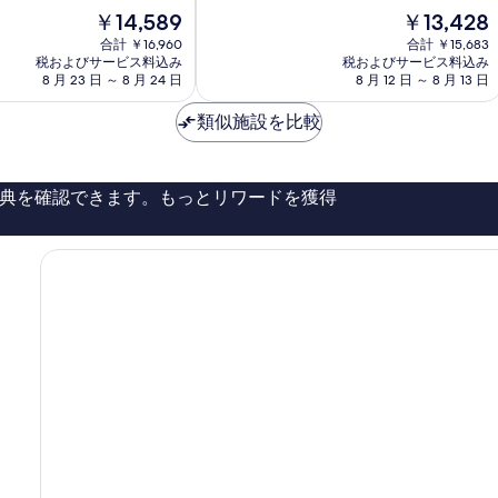
ー
現
現
￥14,589
￥13,428
中
ツ
在
在
9.0、
合計 ￥16,960
グ
合計 ￥15,683
の
の
と
税およびサービス料込み
税およびサービス料込み
リ
料
料
て
8 月 23 日 ～ 8 月 24 日
8 月 12 日 ～ 8 月 13 日
金
金
も
は
は
素
類似施設を比較
￥14,589
￥13,428
晴
ら
し
典を確認できます。もっとリワードを獲得
い、
口
コ
ミ
265
件
件
の
口
コ
ミ