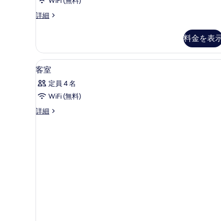
WiFi (無料)
フ
詳細
ァ
ミ
料金を表
リ
ー
ア
低刺激性寝具、セーフティボックス
客
3
パ
客室
室
ー
定員 4 名
ト
の
メ
WiFi (無料)
す
ン
客
詳細
ト
べ
室
の
て
の
詳
詳
細
の
細
写
真
を
表
示
す