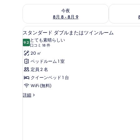
今夜 8月 8 - 8月 9 の空室状況をチェック
明日 8月 9 
今夜
8月 8 - 8月 9
スタンダード ダブルまたはツイン
ス
2
スタンダード ダブルまたはツインルーム
タ
とても素晴らしい
9.2
10 点中 9.2
ン
(口
口コミ 18 件
コ
ダ
20 ㎡
ミ
ー
ベッドルーム 1 室
18
ド
定員 2 名
件)
ダ
クイーンベッド 1 台
ブ
WiFi (無料)
ル
ス
詳細
タ
ま
ン
た
ダ
ー
は
ド
ツ
ダ
ブ
イ
ル