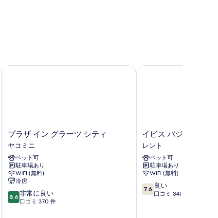
プラザ イン グラーツ シティ
イビス バジェット グラ
プ
イ
プラザ イン グラーツ シティ
イビス バジェット グ
ラ
ビ
ヤコミニ
レント
ザ
ス
ペット可
ペット可
イ
バ
駐車場あり
駐車場あり
ン
ジ
WiFi (無料)
WiFi (無料)
グ
ェ
冷房
10
ラ
ッ
良い
7.6
10
非常に良い
段
ー
ト
口コミ 341 件
8.6
段
口コミ 370 件
階
ツ
グ
階
中
シ
ラ