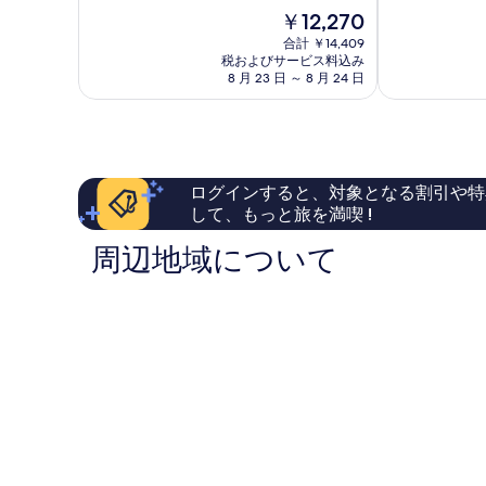
中
階
グ
ラ
現
￥12,270
8.8、
中
ラ
ー
在
非
8.4、
ー
合計 ￥14,409
ツ
の
常
税およびサービス料込み
と
ツ
シ
料
8 月 23 日 ～ 8 月 24 日
に
て
グ
テ
金
良
も
リ
ィ
は
い、
良
レ
￥12,270
口
い、
ン
コ
口
ト
ミ
コ
ログインすると、対象となる割引や特
433
ミ
して、もっと旅を満喫 !
件
725
件
件
周辺地域について
の
件
口
の
コ
口
ミ
コ
ミ