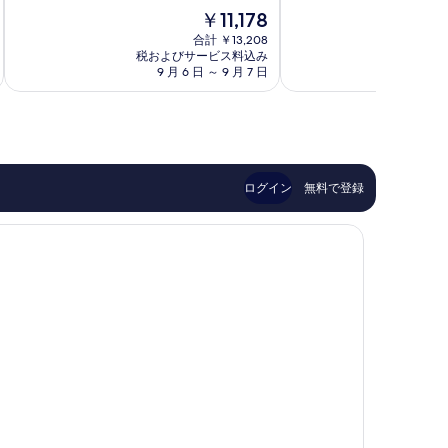
中
7.6、
テ
ー
現
￥11,178
8.6、
良
ィ
ツ
在
非
い、
ヤ
合計 ￥13,208
シ
の
常
税およびサービス料込み
税およ
口
コ
テ
料
9 月 6 日 ～ 9 月 7 日
9 
に
コ
ミ
ィ
金
良
ミ
ニ
レ
は
い、
341
ン
￥11,178
口
件
ト
コ
件
ミ
の
370
口
ログイン
無料で登録
件
コ
件
ミ
の
口
コ
ミ