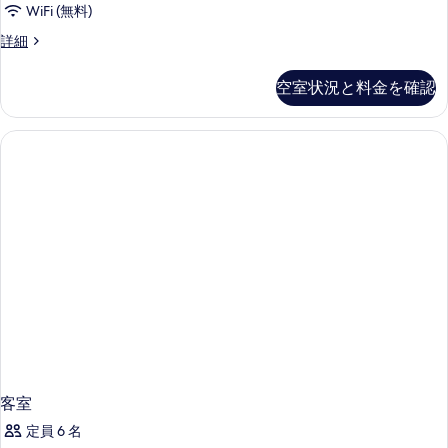
WiFi (無料)
客
詳細
室
の
空室状況と料金を確認
詳
細
客室
定員 6 名