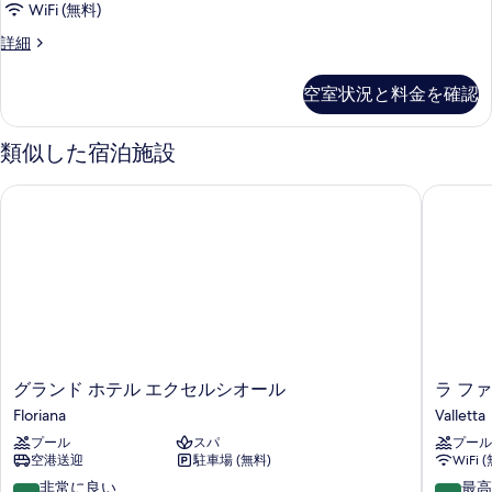
WiFi (無料)
客
詳細
室
の
空室状況と料金を確認
詳
細
類似した宿泊施設
グランド ホテル エクセルシオール
ラ ファ
グ
ラ
グランド ホテル エクセルシオール
ラ フ
ラ
フ
Floriana
Valletta
ン
ァ
プール
スパ
プール
ド
ル
空港送迎
駐車場 (無料)
WiFi 
ホ
コ
テ
ネ
10
10
非常に良い
最高