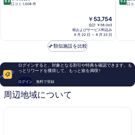
8.8
9.4
ル
リ
段
段
口コミ 1,008 件
口コミ
エ
ア
階
階
ク
ホ
中
中
現
￥53,754
セ
テ
8.8、
9.4、
在
ル
合計 ￥58,063
ル
非
最
の
税およびサービス料込み
シ
Valletta
常
高
料
8 月 22 日 ～ 8 月 23 日
オ
に
に
金
ー
良
素
は
類似施設を比較
ル
い、
晴
￥53,754
Floriana
口
ら
コ
し
ミ
い、
ログインすると、対象となる割引や特典を確認できます。も
1,008
口
っとリワードを獲得して、もっと旅を満喫 !
件
コ
件
ミ
ログイン
無料で登録
の
1,003
口
件
周辺地域について
コ
件
ミ
の
口
コ
ミ