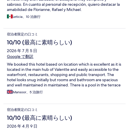
sabroso. En cuanto al personal de recepción, quiero destacar la
amabilidad de Florianne, Rafael y Michael.
Leticia、10 泊旅行
宿泊者限定の口コミ
10/10 (最高に素晴らしい)
2026 年 7 月 5 日
Google で翻訳
We booked this hotel based on location which is excellent as it is
located in the main hub of Valentte and easily accessible to the
waterfront, restaurants, shopping and public transport. The
hotel looks snug initially but rooms and bathroom are spacious
and well maintained in maintained. There is a pool in the terrace
where they serve light meals and drinks. Water is topped up
Mansoor、5 泊旅行
everyday and room is tidied up. We enjoyed our stay very much
and will stay here again without hesitation Definitely
recommend staying here.
宿泊者限定の口コミ
10/10 (最高に素晴らしい)
2026 年 4 月 9 日