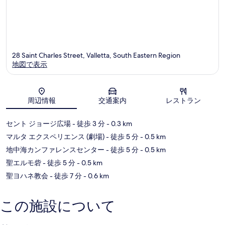
28 Saint Charles Street, Valletta, South Eastern Region
地図で表示
地図
周辺情報
交通案内
レストラン
セント ジョージ広場
- 徒歩 3 分
- 0.3 km
マルタ エクスペリエンス (劇場)
- 徒歩 5 分
- 0.5 km
地中海カンファレンスセンター
- 徒歩 5 分
- 0.5 km
聖エルモ砦
- 徒歩 5 分
- 0.5 km
聖ヨハネ教会
- 徒歩 7 分
- 0.6 km
この施設について