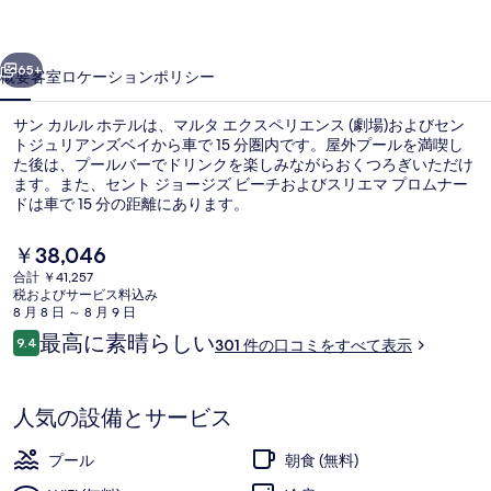
テ
前へ
次へ
ル
65+
概要
客室
ロケーション
ポリシー
の
サン カルル ホテルは、マルタ エクスペリエンス (劇場)およびセン
写
トジュリアンズベイから車で 15 分圏内です。屋外プールを満喫し
た後は、プールバーでドリンクを楽しみながらおくつろぎいただけ
真
ます。また、セント ジョージズ ビーチおよびスリエマ プロムナー
ギ
ドは車で 15 分の距離にあります。
ャ
現
￥38,046
在
ラ
合計 ￥41,257
の
税およびサービス料込み
屋外プール、営業時間 10:00 ～ 20
リ
料
8 月 8 日 ～ 8 月 9 日
金
口
最高に素晴らしい
ー
9.4
301 件の口コミをすべて表示
は
10段階中9.4
コ
￥38,046
ミ
で
す
人気の設備とサービス
プール
朝食 (無料)