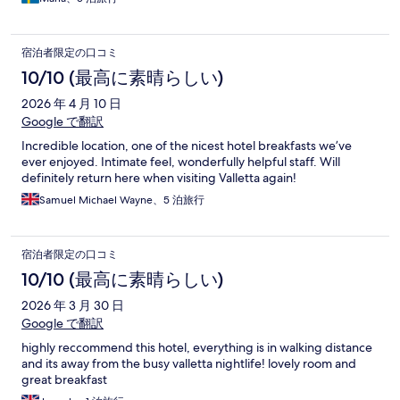
宿泊者限定の口コミ
10/10 (最高に素晴らしい)
2026 年 4 月 10 日
Google で翻訳
Incredible location, one of the nicest hotel breakfasts we’ve
ever enjoyed. Intimate feel, wonderfully helpful staff. Will
definitely return here when visiting Valletta again!
Samuel Michael Wayne、5 泊旅行
宿泊者限定の口コミ
10/10 (最高に素晴らしい)
2026 年 3 月 30 日
Google で翻訳
highly reccommend this hotel, everything is in walking distance
and its away from the busy valletta nightlife! lovely room and
great breakfast