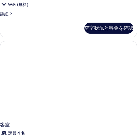
イ
を
テ
WiFi (無料)
ー
ー
表
ム
ィ
ス
詳細
シ
ト
示
ー
ビ
テ
パ
ペ
す
ィ
空室状況と料金を確認
ュ
リ
テ
ビ
る
ア
ー
ュ
ィ
ス
ー
の
イ
オ
の
ー
す
詳
シ
ト
細
べ
パ
テ
て
テ
ィ
ィ
の
オ
ビ
写
シ
ュ
テ
真
ー
ィ
を
ビ
の
ュ
表
す
ー
示
の
べ
詳
す
客室
て
細
る
定員 4 名
の