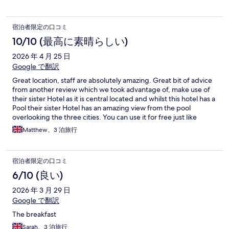
宿泊者限定の口コミ
10/10 (最高に素晴らしい)
2026 年 4 月 25 日
Google で翻訳
Great location, staff are absolutely amazing. Great bit of advice
from another review which we took advantage of, make use of
their sister Hotel as it is central located and whilst this hotel has a
Pool their sister Hotel has an amazing view from the pool
overlooking the three cities. You can use it for free just like
reception now. All in all a great place to stay.
Matthew、3 泊旅行
宿泊者限定の口コミ
6/10 (良い)
2026 年 3 月 29 日
Google で翻訳
The breakfast
Sarah、3 泊旅行