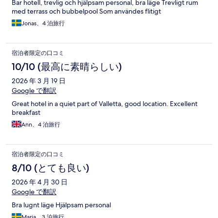
Bar hotell, trevlig och hjälpsam personal, bra läge Trevligt rum
med terrass och bubbelpool Som användes flitigt
Jonas、4 泊旅行
宿泊者限定の口コミ
10/10 (最高に素晴らしい)
2026 年 3 月 19 日
Google で翻訳
Great hotel in a quiet part of Valletta, good location. Excellent
breakfast
Ann、4 泊旅行
宿泊者限定の口コミ
8/10 (とても良い)
2026 年 4 月 30 日
Google で翻訳
Bra lugnt läge Hjälpsam personal
Maria、3 泊旅行