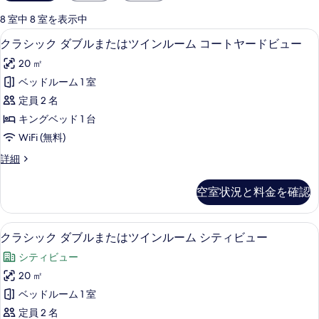
用
可
8 室中 8 室を表示中
能
クラシック ダブルまたはツインルーム 
ク
6
クラシック ダブルまたはツインルーム コートヤードビュー
な
ラ
客
20 ㎡
シ
室
ベッドルーム 1 室
ッ
の
定員 2 名
ク
絞
キングベッド 1 台
り
ダ
WiFi (無料)
込
ブ
み
ク
詳細
ル
ラ
条
ま
シ
件
空室状況と料金を確認
ッ
た
ク
は
ダ
クラシック ダブルまたはツインルーム 
ク
14
ブ
クラシック ダブルまたはツインルーム シティビュー
ツ
ラ
ル
イ
シティビュー
ま
シ
た
ン
20 ㎡
ッ
は
ル
ベッドルーム 1 室
ツ
ク
イ
ー
定員 2 名