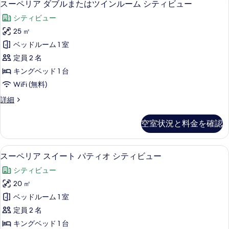
ュ
8
リ
スーペリア ダブルまたはツインルーム シティビュー
ム
を
ー
ー
プ
の
コ
シティビュー
表
の
ル
ペ
す
詳
ル
ー
25 ㎡
示
リ
細
べ
ー
ト
ベッドルーム 1 室
す
ム
ア
て
コ
ヤ
定員 2 名
る
ダ
の
ー
ー
キングベッド 1 台
ト
ブ
写
ド
WiFi (無料)
ヤ
ル
真
ー
ビ
ス
詳細
ド
ま
を
ー
ュ
ビ
た
ペ
表
ュ
空室状況と料金を確認
ー
リ
は
ー
示
ア
の
の
ツ
す
ダ
詳
スーペリア スイート パティオ シティ
ス
す
9
ブ
スーペリア スイート パティオ シティビュー
イ
る
細
ー
ル
べ
ン
シティビュー
ま
ペ
て
た
ル
20 ㎡
リ
の
は
ー
ベッドルーム 1 室
ツ
ア
写
イ
ム
定員 2 名
ス
真
ン
シ
キングベッド 1 台
ル