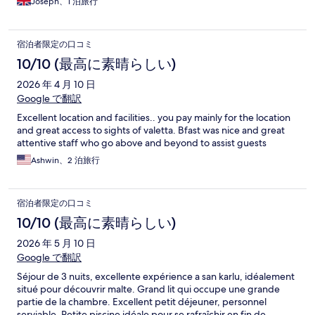
Joseph、1 泊旅行
宿泊者限定の口コミ
10/10 (最高に素晴らしい)
2026 年 4 月 10 日
Google で翻訳
Excellent location and facilities.. you pay mainly for the location
and great access to sights of valetta. Bfast was nice and great
attentive staff who go above and beyond to assist guests
Ashwin、2 泊旅行
宿泊者限定の口コミ
10/10 (最高に素晴らしい)
2026 年 5 月 10 日
Google で翻訳
Séjour de 3 nuits, excellente expérience a san karlu, idéalement
situé pour découvrir malte. Grand lit qui occupe une grande
partie de la chambre. Excellent petit déjeuner, personnel
serviable. Petite piscine idéale pour se rafraîchir en fin de