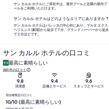
サン カルル ホテルにご滞在中は、屋外プールと近隣の屋内プ
ールをご利用いただけます。
サン カルル ホテルはどのようなエリアにありますか ?
サン カルル ホテルはバレッタの中心街にあり、マルタ エクス
ペリエンス (劇場)から徒歩で 7 分、グランド ハーバーから徒歩
で 2 分ほどです。
サン カルル ホテルの口コミ
口
コ
最高に素晴らしい
9.4
ミ
301 件の口コミ
9.8
9.4
9.6
清潔度
設備とサービス
スタッフとサービス
口
宿泊者限定の口コミ
コ
10/10 (最高に素晴らしい)
2026 年 6 月 10 日