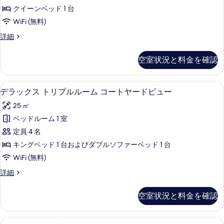
ダ
ン
ム
クイーンベッド 1 台
ル
ブ
コ
WiFi (無料)
ー
ル
ム
ー
ク
詳細
コ
ま
ラ
ト
ー
た
シ
ト
空室状況と料金を確認
ヤ
ッ
は
ヤ
ク
ー
ー
ツ
ダ
ド
デラックス トリプルルーム コートヤー
デ
ド
22
ブ
デラックス トリプルルーム コートヤードビュー
イ
ビ
ラ
ル
ビ
ュ
ン
25 ㎡
ま
ッ
ー
ュ
た
ル
ベッドルーム 1 室
の
ク
ー
は
詳
ー
定員 4 名
ツ
ス
の
細
イ
ム
キングベッド 1 台およびダブルソファーベッド 1 台
ト
す
ン
シ
WiFi (無料)
ル
リ
べ
テ
ー
デ
詳細
プ
て
ム
ラ
ィ
シ
ル
ッ
の
空室状況と料金を確認
ビ
テ
ク
ル
写
ィ
ス
ュ
ー
ビ
真
ト
スーペリア ダブルまたはツインルーム 
ス
ー