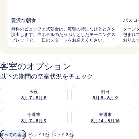
贅沢な朝食
バスロ
無料のビュッフェ式朝食は、毎朝の特別なひとときを
ターン
演出します。当ホテルのたっぷりとしたモーニングス
包まれ
プレッドで、一日のスタートをお迎えください。
おりま
客室のオプション
以下の期間の空室状況をチェック
今夜 8月 7 - 8月 8 の空室状況をチェック
明日 8月 8 - 8月 9 の空室
今夜
明日
8月 7 - 8月 8
8月 8 - 8月 9
今週末 8月 7 - 8月 9 の空室状況をチェック
来週末 8月 14 - 8月 16 の
今週末
来週末
8月 7 - 8月 9
8月 14 - 8月 16
利
すべての客室
ベッド 1 台
ベッド 2 台