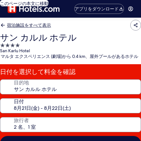
このページの本文に移動
アプリをダウンロード
宿泊施設をすべて表示
サン カルル ホテル
4.0
San Karlu Hotel
つ
マルタ エクスペリエンス (劇場)から 0.4 km、屋外プールがあるホテル
星
宿
日付を選択して料金を確認
泊
施
目的地
設
日付
旅行者