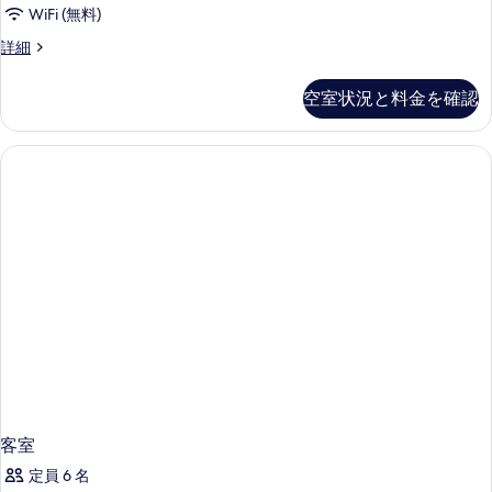
WiFi (無料)
写
客
詳細
真
室
を
の
空室状況と料金を確認
詳
表
細
示
す
る
客室
定員 6 名