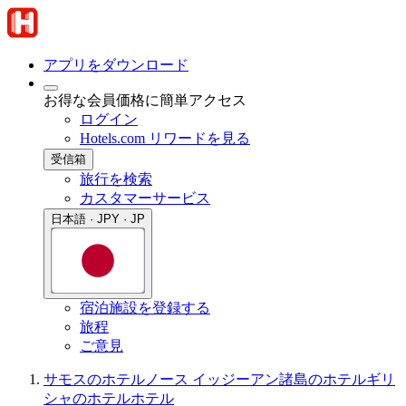
アプリをダウンロード
お得な会員価格に簡単アクセス
ログイン
Hotels.com リワードを見る
受信箱
旅行を検索
カスタマーサービス
日本語 · JPY · JP
宿泊施設を登録する
旅程
ご意見
サモスのホテル
ノース イッジーアン諸島のホテル
ギリ
シャのホテル
ホテル