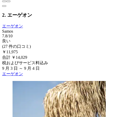
2. エーゲオン
エーゲオン
Samos
7.8/10
良い
(27 件の口コミ)
￥11,975
合計 ￥14,029
税およびサービス料込み
9 月 3 日 ～ 9 月 4 日
エーゲオン