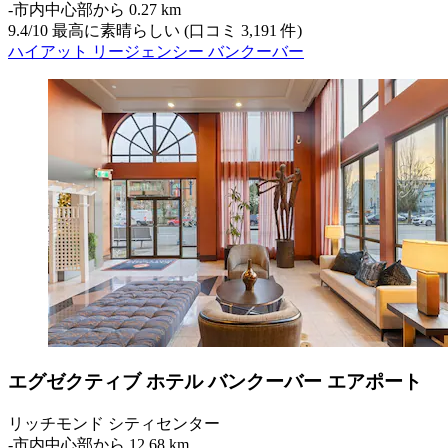
‐
市内中心部から 0.27 km
9.4
/
10
最高に素晴らしい (口コミ 3,191 件)
ハイアット リージェンシー バンクーバー
エグゼクティブ ホテル バンクーバー エアポート
リッチモンド シティセンター
‐
市内中心部から 12.68 km