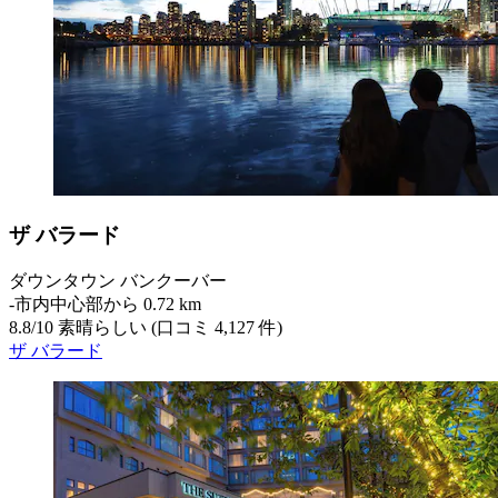
ザ バラード
ダウンタウン バンクーバー
‐
市内中心部から 0.72 km
8.8
/
10
素晴らしい (口コミ 4,127 件)
ザ バラード