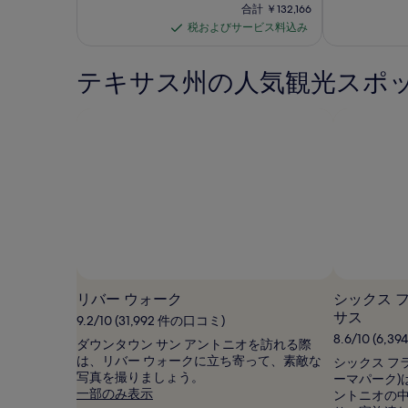
金
前
合
合計 ￥132,166
ギ
ン
は
の
計
税およびサービス料込み
税
￥56,481
ャ
タ
料
￥132,166
で
お
金
ラ
ー
す
は
テキサス州の人気観光スポ
よ
リ
の
￥62,757、
び
通
ー
写
サ
常
真
ー
料
金
ビ
ギ
に
ス
ャ
つ
料
い
ラ
込
て
リ
み
の
ー
詳
細
を
リバー ウォーク
シックス 
表
サス
示。
9.2/10 (31,992 件の口コミ)
8.6/10 (6,
ダウンタウン サン アントニオを訪れる際
は、リバー ウォークに立ち寄って、素敵な
シックス フ
写真を撮りましょう。
ーマパーク)
一部のみ表示
ントニオの中心