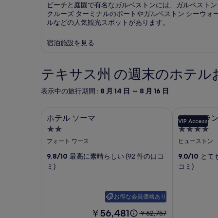
ビーチと庭園で有名なガルベストンには、ガルベストン
クルーズ ターミナルのポートやガルベストン シーウォ
ルなどの人気観光スポットがあります。
宿泊施設を見る
テキサス州 の週末のホテル
表示中の旅行期間 :
8 月 14 日 ～ 8 月 16 日
ホテル ソーマ
ザ モーラン
ホ
ザ
ホテル ソーマ
ザ モーラ
VIP Access
テ
モ
2.0
4.0
ル
ー
つ
つ
フォート ワース
ヒューストン
ソ
星
ラ
星
9.8/10
最高に素晴らしい (92 件の口コ
9.0/10
とても
宿
宿
ー
ン
ミ)
コミ)
泊
泊
マ
シ
施
施
の
テ
設
設
お得な会員価格あり
写
ィ
料
￥56,481
以
真
￥62,757
セ