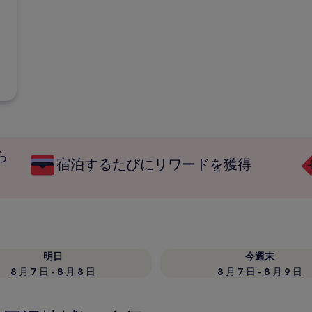
ら
宿泊するたびにリワードを獲得
明日
今週末
8 月 7 日 - 8 月 8 日
8 月 7 日 - 8 月 9 日
設