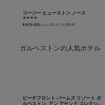
コージー ヒューストン ノース
4
out
8.8
/
10
素晴らしい (口コミ 2,275 件)
of
5
ガルベストンの人気ホテル
ビーチフロント パームズ リゾート ガルベストン, 
ビーチフロント パームズ リゾート ガ
ルベストン, アン アセンド コレクシ