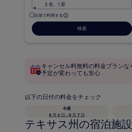
2 名、1 室
出張で利用する
検索
キャンセル料無料の料金プランな
予定が変わっても安心
以下の日付の料金をチェック
今夜
8 月 6 日 - 8 月 7 日
テキサス州の宿泊施