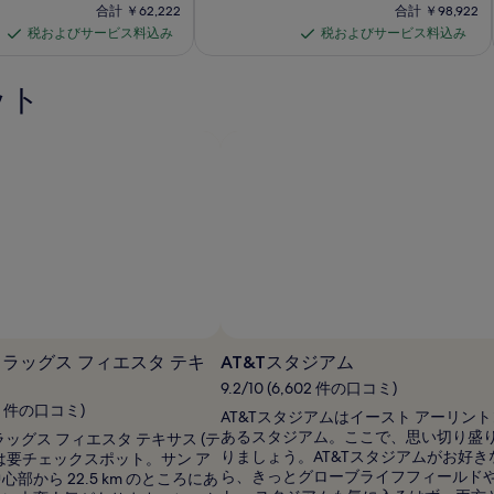
金
金
前
前
合
合
合計 ￥62,222
合計 ￥98,922
ト
は
は
の
の
計
計
税およびサービス料込み
税およびサービス料込み
税
税
￥22,578
￥42,094
パ
料
料
￥62,222
￥98,922
で
で
お
お
金
金
イ
す
す
は
は
ット
よ
よ
オ
￥28,223、
￥48,720、
び
び
通
通
ニ
サ
サ
常
常
ア
ー
ー
料
料
金
金
ビ
ビ
パ
に
に
ス
ス
ー
つ
つ
料
料
い
い
ク
込
込
て
て
の
み
み
の
の
写
詳
詳
細
細
真
を
を
ギ
フラッグス フィエスタ テキ
AT&Tスタジアム
表
表
示。
示。
9.2/10 (6,602 件の口コミ)
ャ
394 件の口コミ)
AT&Tスタジアムはイースト アーリン
ラ
あるスタジアム。ここで、思い切り盛
ラッグス フィエスタ テキサス (テ
リ
りましょう。AT&Tスタジアムがお好き
は要チェックスポット。サン ア
ー
ら、きっとグローブライフフィールド
部から 22.5 km のところにあ