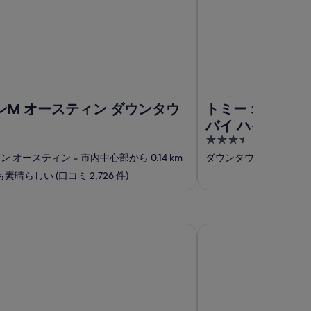
ンM オースティン ダウンタウ
トミー オースティ
バイ ハイアット
3.5
out
ン オースティン
‐
市内中心部から 0.14 km
ダウンタウン オーステ
of
素晴らしい (口コミ 2,726 件)
5
 バイ ヒルトン ホテル & スイーツ ヒューストン バイ ザ ガ
ブロッサムホテル ヒュー