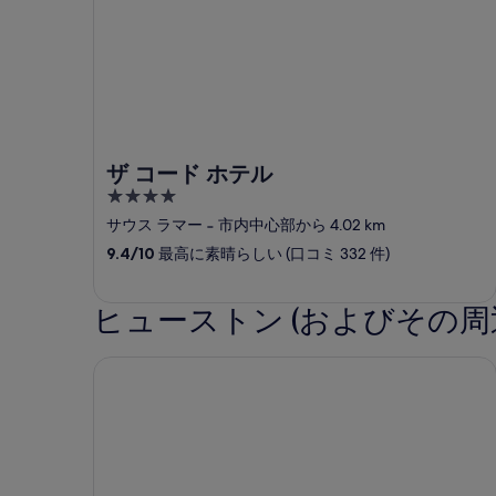
ザ コード ホテル
4
out
サウス ラマー
‐
市内中心部から 4.02 km
of
9.4
/
10
最高に素晴らしい (口コミ 332 件)
5
ヒューストン (およびその周
コージー ヒューストン ノース