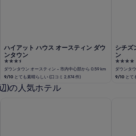
ハイアット ハウス オースティン ダウ
シチズ
ンタウン
ン
3.5
4
out
out
ダウンタウン オースティン
‐
市内中心部から 0.59 km
ダウンタウ
of
of
9
/
10
とても素晴らしい (口コミ 2,874 件)
9
/
10
とても
5
5
辺)の人気ホテル
グランド タスカニー ホテル
ダブルツリー