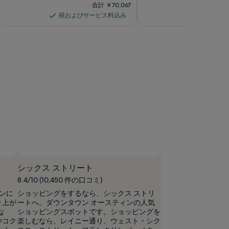
金
金
前
合
合計 ￥70,067
ル
の
は
は
の
計
税およびサービス料込み
税および
税
税
￥26,099
￥31,720
の
写
料
￥70,067
で
で
お
お
金
写
真
す
す
は
よ
よ
真
ギ
￥32,953、
び
び
通
ギ
ャ
サ
サ
常
ャ
ラ
ー
ー
料
金
ビ
ビ
ラ
リ
に
ス
ス
リ
ー
つ
料
料
い
ー
込
込
て
み
み
の
詳
細
を
シックス ストリート
表
示。
8.4/10 (10,450 件の口コミ)
トンに
ショッピングをするなら、シックス ストリ
り上が
ートへ。ダウンタウン オースティンの人気
な
ショッピングスポットです。ショッピングを
やコク
楽しむなら、レイニー通り、ウェスト・シク