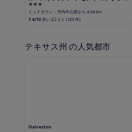
3
ョン ホテル
out
ミッドタウン
‐
市内中心部から 4.64 km
of
7.4
/
10
良い (口コミ 1,123 件)
5
テキサス州 の人気都市
Galveston
Galveston