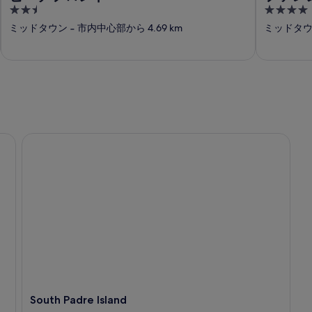
2.5
4
out
out
ミッドタウン
‐
市内中心部から 4.69 km
ミッドタ
of
of
5
5
South Padre Island
South Padre Island