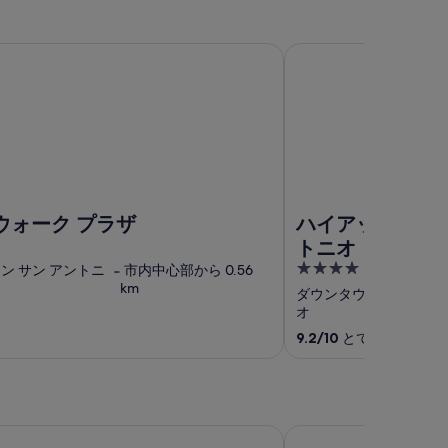
ーク プラザ
ハイアット リージェン
ウォーク プラザ
ハイアット リー
トニオ リバーウ
4
ン サン アントニ
‐
市内中心部から 0.56
km
out
ダウンタウン サン アン
of
オ
5
9.2
/
10
とても素晴らしい (
 オースティン ダウンタウン
トミー オースティン パ