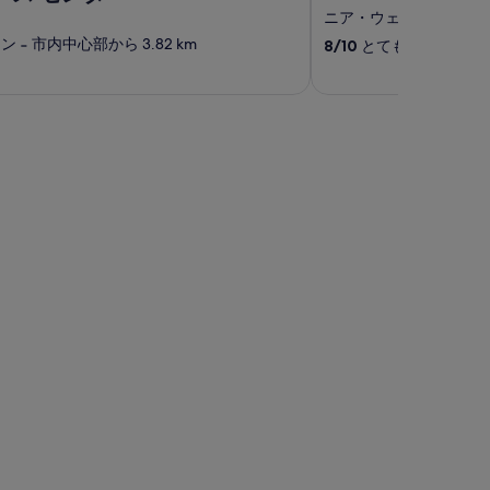
out
ニア・ウェストエンド
‐
of
ウン
‐
市内中心部から 3.82 km
8
/
10
とても良い (口コミ 3
5