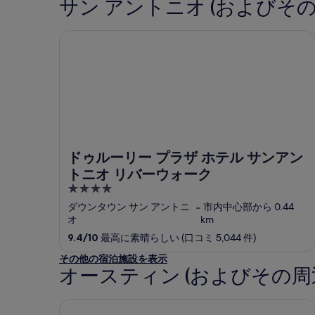
サン アントニオ (およびそ
ドゥルーリー プラザ ホテル サンアントニオ リバ
ドゥルーリー プラザ ホテル サンアン
トニオ リバーウォーク
4
out
ダウンタウン サン アントニ
‐
市内中心部から 0.44
of
オ
km
5
9.4
/
10
最高に素晴らしい (口コミ 5,044 件)
その他の宿泊施設を表示
オースティン (およびその周
ザ コード ホテル