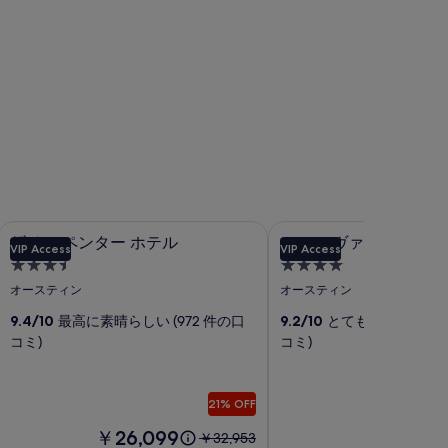
パーク
ザ カーペンター ホテル
ホテル ヴァン ザント
ザ
ホ
ザ カーペンター ホテル
ホテル ヴァン ザント
VIP Access
VIP Access
カ
テ
3.5
4.0
ー
ル
つ
つ
オースティン
オースティン
ペ
星
ヴ
星
9.4/10
最高に素晴らしい (972 件の口
9.2/10
とても素晴らしい (1,
宿
宿
ン
ァ
コミ)
コミ)
泊
泊
タ
ン
施
施
ー
ザ
設
設
お得
21% OFF
ホ
ン
料
料
￥26,099
￥31,72
以
テ
￥32,953
ト