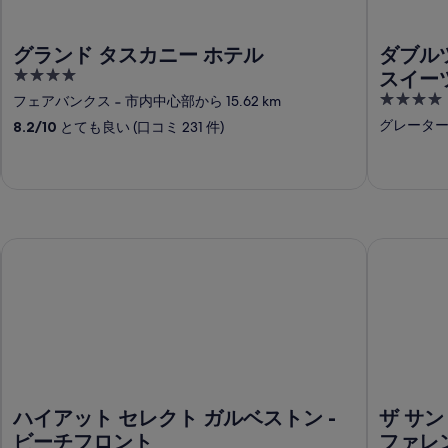
グランド タスカニー ホテル
ダブルツ
4
スイーツ
out
4
リア
フェアバンクス
‐
市内中心部から 15.62 km
of
out
グレータ
8.2
/
10
とても良い (口コミ 231 件)
5
of
5
アン アセンド コレクション ホテル
ハイアット セレクト ガルベストン - ビーチフロント
ザ サン ル
ハイアット セレクト ガルベストン -
ザ サン
ビーチフロント
ファレ