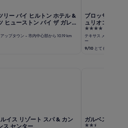
リー バイ ヒルトン ホテル &
ブロッサムホテ
 ヒューストン バイ ザ ガレ
ュリオコレクション 
4
out
ーアップタウン
‐
市内中心部から 10.19 km
テキサス メディカル セ
of
ー
5
9
/
10
とても素晴らしい (口
イス リゾート スパ & カンファレンス センター
ガルベストン ビーチ 
 ルイス リゾート スパ & カン
ガルベストン ビ
2.5
ンス センター