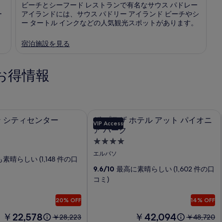
ビーチとシーフード レストランで有名なサウス パドレー
ー
アイランドには、サウス パドリー アイランド ビーチやシ
ー タートル インクなどの人気観光スポットがあります。
宿泊施設を見る
お得情報
 シティセンター
ザ プラザ ホテル アット パイオニア 
ザ
ン シティセンター
ザ プラザ ホテル アット パイオニ
VIP Access
プ
ア パーク
ラ
4.0
つ
ザ
エルパソ
素晴らしい (1,148 件の口
星
ホ
9.6/10
最高に素晴らしい (1,602 件の口
宿
テ
コミ)
泊
ル
施
20% OFF
14% OFF
ア
設
料
料
￥22,578
￥42,094
以
以
￥28,223
ッ
￥48,720