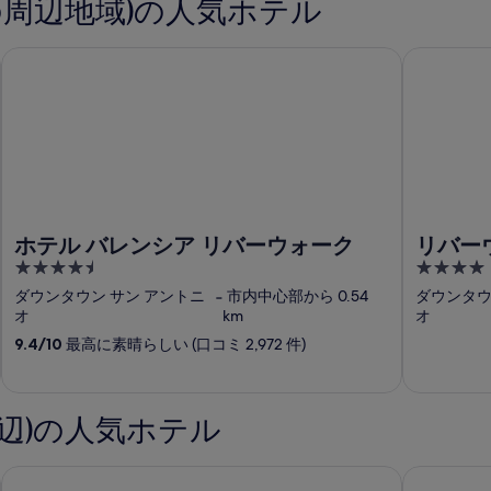
の周辺地域)の人気ホテル
ーウォーク
ホテル バレンシア リバーウォーク
リバーウォ
ホテル バレンシア リバーウォーク
リバー
4.5
4
out
out
ダウンタウン サン アントニ
‐
市内中心部から 0.54
ダウンタウ
of
of
オ
km
オ
5
5
9.4
/
10
最高に素晴らしい (口コミ 2,972 件)
辺)の人気ホテル
ハイアット ハウス オースティン ダウンタウン
シチズンM