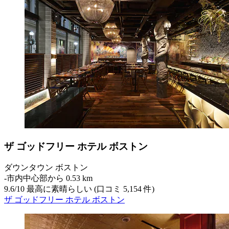
ザ ゴッドフリー ホテル ボストン
ダウンタウン ボストン
‐
市内中心部から 0.53 km
9.6
/
10
最高に素晴らしい (口コミ 5,154 件)
ザ ゴッドフリー ホテル ボストン