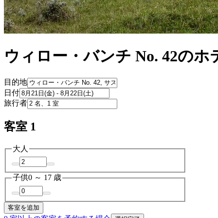
ウィロー・バンチ No. 42のホ
目的地
日付
旅行者
客室 1
大人
子供
0 ～ 17 歳
客室を追加