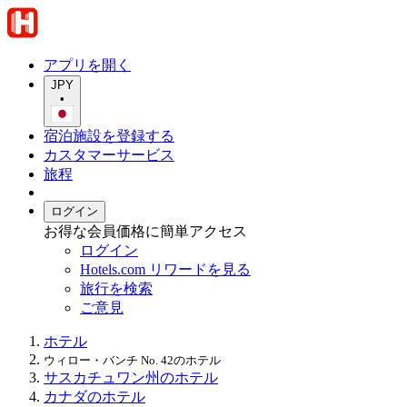
アプリを開く
JPY
•
宿泊施設を登録する
カスタマーサービス
旅程
ログイン
お得な会員価格に簡単アクセス
ログイン
Hotels.com リワードを見る
旅行を検索
ご意見
ホテル
ウィロー・バンチ No. 42のホテル
サスカチュワン州のホテル
カナダのホテル