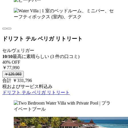
ドリフト テル ベリガ リトリート
セルヴェリガー
10/10
最高に素晴らしい (3 件の口コミ)
40% OFF
￥77,990
￥129,983
合計 ￥331,796
税およびサービス料込み
ドリフト テル ベリガ リトリート