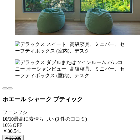
ホエール シャーク ブティック
フェンフシ
10/10
最高に素晴らしい (3 件の口コミ)
10% OFF
￥30,541
￥33,935