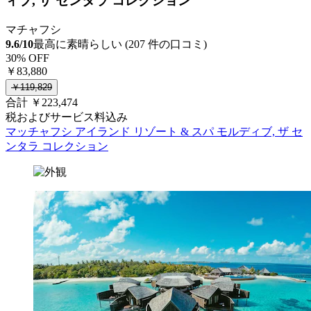
ィブ, ザ センタラ コレクション
マチャフシ
9.6/10
最高に素晴らしい (207 件の口コミ)
30% OFF
￥83,880
￥119,829
合計 ￥223,474
税およびサービス料込み
マッチャフシ アイランド リゾート & スパ モルディブ, ザ セ
ンタラ コレクション