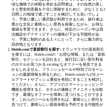
頃な価格での休暇を求める訪問者は、その自然の美し
さと歴史的意義を十分に堪能するために、少なくとも3
日間この地域で過ごすことを検討しても良いでしょ
う。予算に優しい選択肢が利用できるため、旅行者は
豊かな文化と素晴らしい景色を探索しながら、お得な
価値を享受できます。さらに、特定のシーズン中は宿
泊施設やアクティビティの価格が下がる可能性があ
り、予算に制約のある人々にとって、さらに魅力的な
目的地となります。
Hotels.comで直前割引を探す:
ナランマラでの直前割引
を探すには、Hotels.comの「お得な情報」または「直前
割引」セクションを訪れると、旅行日に近い割引料金
のホテルが見つかる exciting なオファーを発見できる
かもしれません。フラッシュセールや特別プロモーシ
ョンの最新情報を得るために、Hotels.comからのEメー
ルアラートやプッシュ通知を有効にすることを検討し
てください。さらに、アプリのスマートショッピング
機能を使用すると、ホテルの価格とアメニティを比較
でき、最適なオファーを簡単に見つけることができま
す。これらのツールを活用すれば、素晴らしい割引を
見つけて、素晴らしい直前休暇を予約できる可能性が