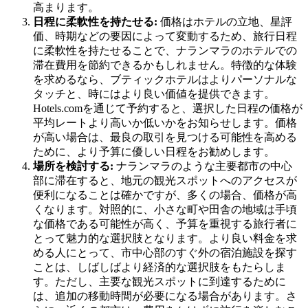
高まります。
日程に柔軟性を持たせる:
価格はホテルの立地、星評
価、時期などの要因によって変動するため、旅行日程
に柔軟性を持たせることで、ナランマラのホテルでの
滞在費用を節約できるかもしれません。特徴的な体験
を求めるなら、ブティックホテルはよりパーソナルな
タッチと、時にはより良い価値を提供できます。
Hotels.comを通じて予約すると、選択した日程の価格が
平均レートより高いか低いかをお知らせします。価格
が高い場合は、最良の取引を見つける可能性を高める
ために、より予算に優しい日程をお勧めします。
場所を検討する:
ナランマラのような主要都市の中心
部に滞在すると、地元の観光スポットへのアクセスが
便利になることは確かですが、多くの場合、価格が高
くなります。対照的に、小さな町や田舎の地域は手頃
な価格である可能性が高く、予算を重視する旅行者に
とって魅力的な選択肢となります。より良い料金を求
める人にとって、市中心部のすぐ外の宿泊施設を探す
ことは、しばしばより経済的な選択肢をもたらしま
す。ただし、主要な観光スポットに到達するために
は、追加の移動時間が必要になる場合があります。さ