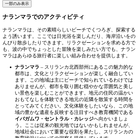
一部のみ表示
ナランマラでのアクティビティ
ナランマラは、その素晴らしいビーチでくつろぎ、探索する
よう誘います。ここでは日光浴を楽しんだり、海岸沿いをの
んびり散歩したりできます。リラクゼーションを求める方で
も、波の中でちょっとした冒険を楽しみたい方でも、ナラン
マラはあらゆる旅行者に楽しい組み合わせを提供します。
ナランマラ
– スリランカ北西部州にあるこの魅力的な
都市は、文化とリラクゼーションが楽しく融合してい
ます。この地域は主にビーチで知られているわけでは
ありませんが、都市を取り囲む穏やかな雰囲気と美し
い景色を楽しむことができます。地元の住民の温かい
おもてなしを体験できる地元の近隣を散策する時間を
とってみてください。文化体験をしたいなら、この地
域の豊かな遺産を反映する注目すべき教育機関である
イバガムワ・セントラル・カレッジ
へ向かいましょ
う。ここは従来の観光地ではないかもしれませんが、
地域社会において重要な役割を果たし、スリランカの