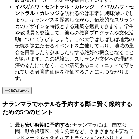
教育状況についての洞察を提供しています。
イバガムワ・セントラル・カレッジ
–
イバガムワ・セ
ントラル・カレッジ
を訪れるのは非常に興味深いでし
ょう。キャンパスを探索しながら、伝統的なスリラン
カのデザインを特徴とする建築を鑑賞できます。学生
や教職員と交流して、彼らの教育プログラムや文化活
動について学びましょう。この大学はしばしば地元の
伝統を際立たせるイベントを主催しており、地域の集
会を目撃したり参加したりする絶好の機会となること
があります。この経験は、スリランカ文化への理解を
深めるだけでなく、この活気あるコミュニティで守ら
れている教育的価値を評価することにもつながりま
す。
一部のみ表示
ナランマラでホテルを予約する際に賢く節約する
ための5つのヒント
最も安い時期に予約する:
ナランマラには、国立公
園、動物保護区、州立公園など、さまざまな主要なラ
ンドマークや文化的なアトラクションがあります。手