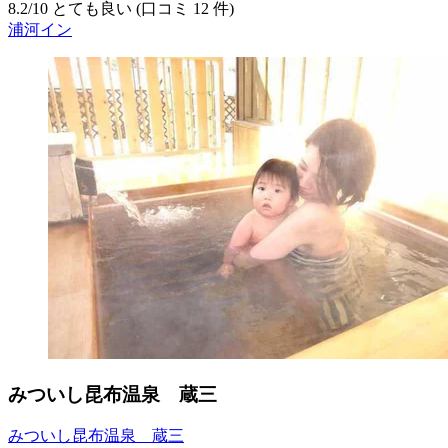
8.2
/
10
とても良い (口コミ 12 件)
浦河イン
みついし昆布温泉 蔵三
みついし昆布温泉 蔵三