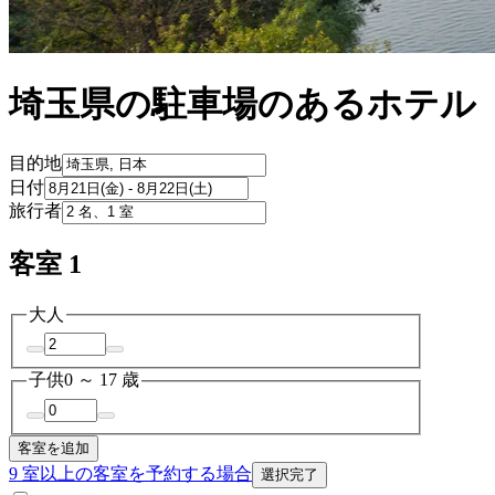
埼玉県の駐車場のあるホテル
目的地
日付
旅行者
客室 1
大人
子供
0 ～ 17 歳
客室を追加
9 室以上の客室を予約する場合
選択完了