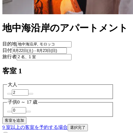
地中海沿岸のアパートメント
目的地
日付
旅行者
客室 1
大人
子供
0 ～ 17 歳
客室を追加
9 室以上の客室を予約する場合
選択完了