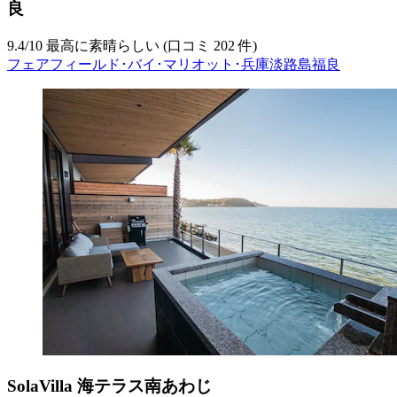
良
9.4
/
10
最高に素晴らしい (口コミ 202 件)
フェアフィールド･バイ･マリオット･兵庫淡路島福良
SolaVilla 海テラス南あわじ