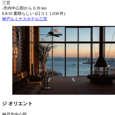
三宮
‐
市内中心部から 0.39 km
8.8
/
10
素晴らしい (口コミ 1,038 件)
神戸ルミナスホテル三宮
ジ オリエント
神戸市中心部