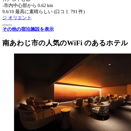
‐
市内中心部から 0.62 km
9.6
/
10
最高に素晴らしい (口コミ 791 件)
ジ オリエント
その他の宿泊施設を表示
南あわじ市の人気のWiFi のあるホテル