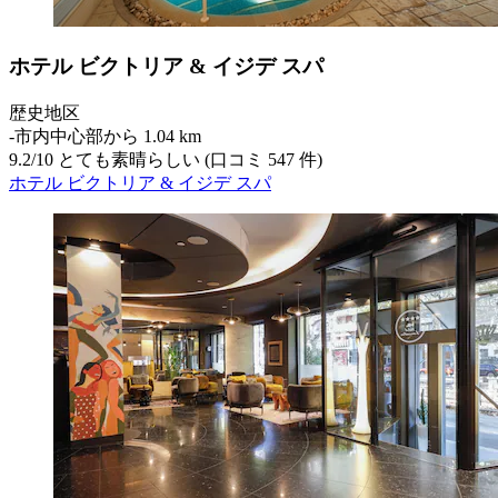
ホテル ビクトリア & イジデ スパ
歴史地区
‐
市内中心部から 1.04 km
9.2
/
10
とても素晴らしい (口コミ 547 件)
ホテル ビクトリア & イジデ スパ