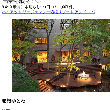
‐
市内中心部から 2.04 km
9.4
/
10
最高に素晴らしい (口コミ 1,003 件)
ハイアット リージェンシー箱根リゾート アンド スパ
箱根ゆとわ