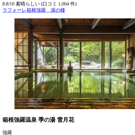
8.8
/
10
素晴らしい (口コミ 1,004 件)
ラフォーレ箱根強羅 湯の棲
箱根強羅温泉 季の湯 雪月花
強羅