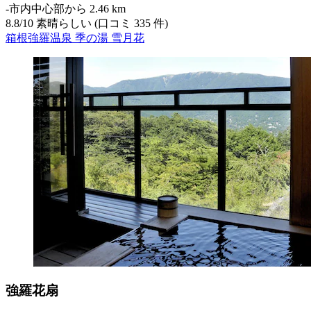
‐
市内中心部から 2.46 km
8.8
/
10
素晴らしい (口コミ 335 件)
箱根強羅温泉 季の湯 雪月花
強羅花扇