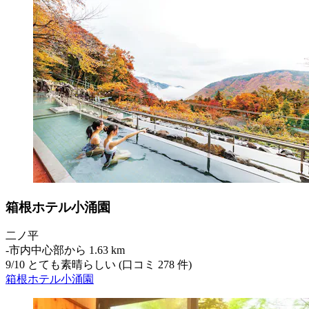
箱根ホテル小涌園
二ノ平
‐
市内中心部から 1.63 km
9
/
10
とても素晴らしい (口コミ 278 件)
箱根ホテル小涌園