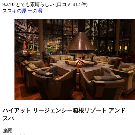
9.2
/
10
とても素晴らしい (口コミ 412 件)
ススキの原 一の湯
ハイアット リージェンシー箱根リゾート アンド
スパ
強羅