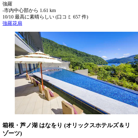
強羅
‐
市内中心部から 1.61 km
10
/
10
最高に素晴らしい (口コミ 657 件)
強羅花扇
箱根・芦ノ湖 はなをり (オリックスホテルズ＆リ
ゾーツ)