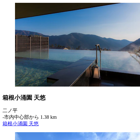
箱根小涌園 天悠
二ノ平
‐
市内中心部から 1.38 km
箱根小涌園 天悠