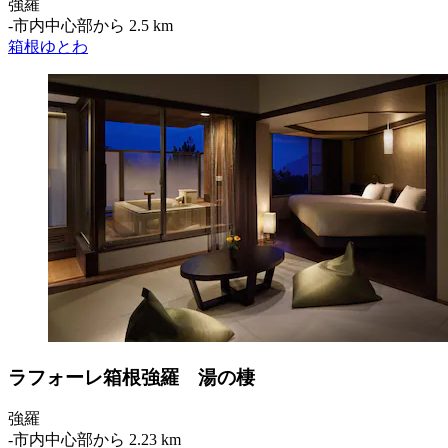
強羅
‐
市内中心部から 2.5 km
箱根ゆとわ
ラフォーレ箱根強羅 湯の棲
強羅
‐
市内中心部から 2.23 km