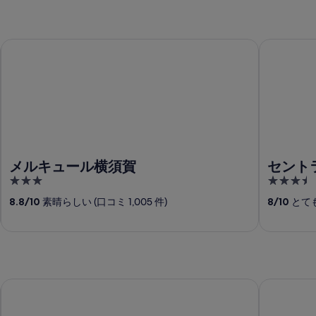
メルキュール横須賀
セントラル
メルキュール横須賀
セント
3
3.5
out
out
8.8
/
10
素晴らしい (口コミ 1,005 件)
8
/
10
とても
of
of
5
5
富士屋ホテル
箱根ホテル