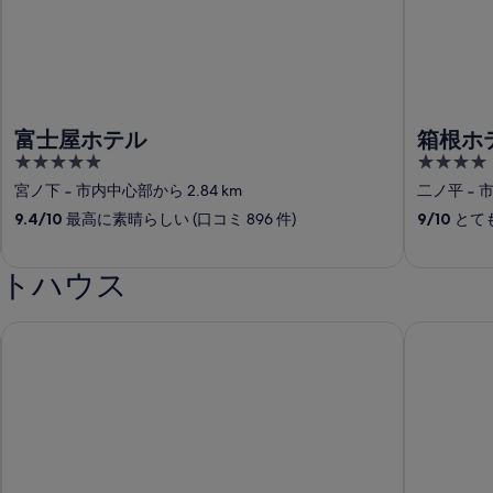
富士屋ホテル
箱根ホ
5
4
out
out
宮ノ下
‐
市内中心部から 2.84 km
二ノ平
‐
市
of
of
9.4
/
10
最高に素晴らしい (口コミ 896 件)
9
/
10
とても
5
5
ストハウス
リッチモンドホテル横浜駅前
横浜ベイホ