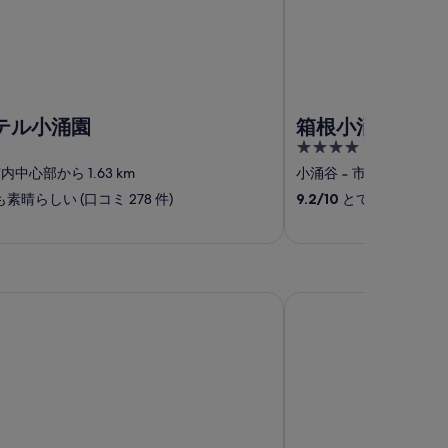
テル小涌園
箱根小涌園 三河
4
out
内中心部から 1.63 km
小涌谷
‐
市内中心部から 1
of
素晴らしい (口コミ 278 件)
9.2
/
10
とても素晴らしい (
5
テル東急
ホテル ニュー グラン