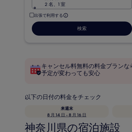
2 名、1 室
出張で利用する
検索
キャンセル料無料の料金プランな
予定が変わっても安心
以下の日付の料金をチェック
来週末
8 月 14 日 - 8 月 16 日
神奈川県の宿泊施設