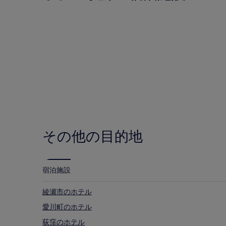
赤レンガ倉庫 (街の中心部から 0.6 km)
ホテル
旅館
ビルボードライブ横浜 (街の中心部から 0.7 km)
神奈川県で人気のその他の見どころ
横浜スタジアム
横浜マリンタワー
カップヌードル ミュージアム
元町商店街
横浜文化体育館
ホテル
旅館
その他の目的地
宿泊施設
綾瀬市のホテル
愛川町のホテル
荻窪のホテル