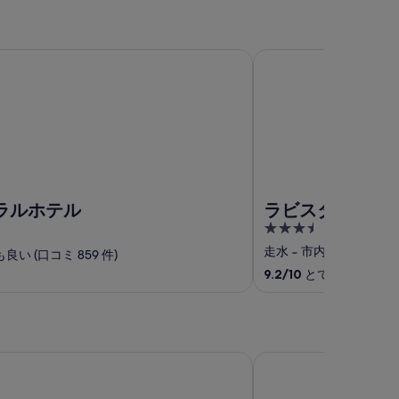
ホテル
ラビスタ横須賀観音崎
ラルホテル
ラビスタ横須賀
3.5
out
走水
‐
市内中心部から 6.
良い (口コミ 859 件)
of
9.2
/
10
とても素晴らしい (
5
小涌園
箱根小涌園 三河屋旅館