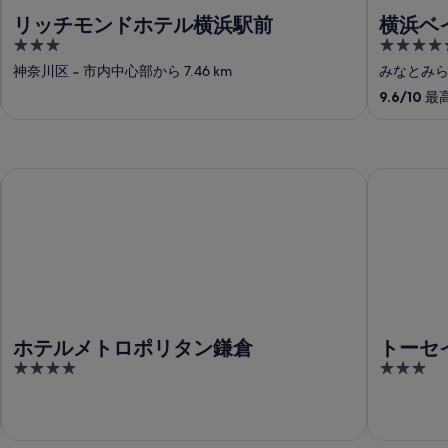
リッチモンドホテル横浜駅前
横浜ベ
3
4.5
out
out
神奈川区
‐
市内中心部から 7.46 km
みなとみ
of
of
9.6
/
10
最高
5
5
ホテルメトロポリタン鎌倉
トーセイホ
ホテルメトロポリタン鎌倉
トーセ
4
3
out
out
of
of
5
5