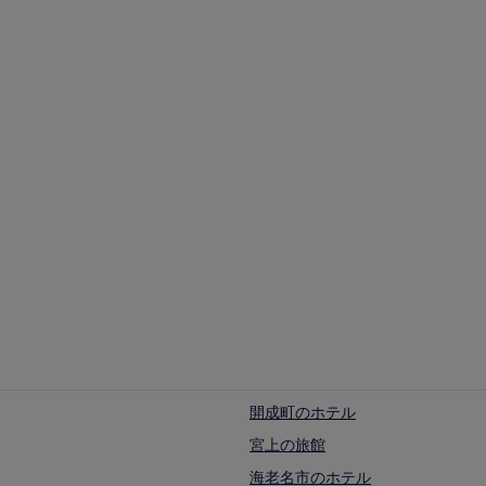
アパートメント
アパートメント
開成町のホテル
宮上の旅館
海老名市のホテル