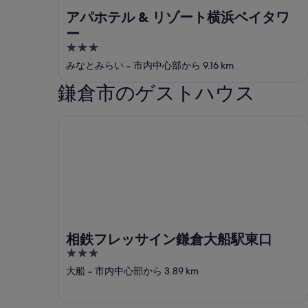
アパホテル & リゾート横浜ベイタワ
ー
3
out
みなとみらい
‐
市内中心部から 9.16 km
of
鎌倉市のゲストハウス
5
相鉄フレッサイン鎌倉大船駅東口
相鉄フレッサイン鎌倉大船駅東口
3
out
大船
‐
市内中心部から 3.89 km
of
5