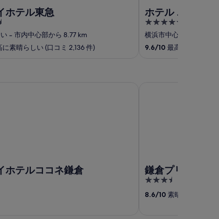
イホテル東急
ホテル ニュー 
4.5
out
らい
‐
市内中心部から 8.77 km
横浜市中心部
‐
市内中心部
of
に素晴らしい (口コミ 2,136 件)
9.6
/
10
最高に素晴らしい (口
5
テルココネ鎌倉
鎌倉プリンスホテル
イホテルココネ鎌倉
鎌倉プリンスホ
3.5
out
8.6
/
10
素晴らしい (口コミ
of
5