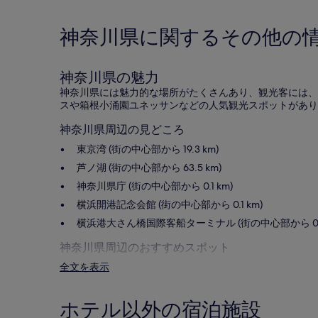
神奈川県に関するその他の
神奈川県の魅力
神奈川県には魅力的な場所がたくさんあり、観光客には、
スや箱根小涌園ユネッサンなどの人気観光スポットがあり
神奈川県周辺の見どころ
東京湾 (街の中心部から 19.3 km)
芦ノ湖 (街の中心部から 63.5 km)
神奈川県庁 (街の中心部から 0.1 km)
横浜開港記念会館 (街の中心部から 0.1 km)
横浜港大さん橋国際客船ターミナル (街の中心部から 0.5
神奈川県周辺のおすすめスポット
全文を表示
八景島シーパラダイス (街の中心部から 12.4 km)
箱根小涌園ユネッサン (街の中心部から 58.9 km)
ホテル以外の宿泊施設
KAAT 神奈川芸術劇場 (街の中心部から 0.5 km)