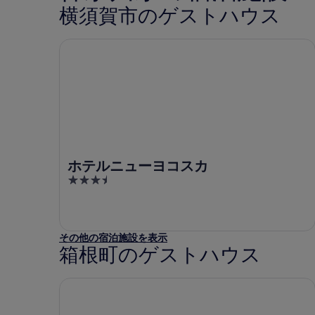
横須賀市のゲストハウス
ホテルニューヨコスカ
ホテルニューヨコスカ
3.5
out
of
5
その他の宿泊施設を表示
箱根町のゲストハウス
箱根小涌園 天悠