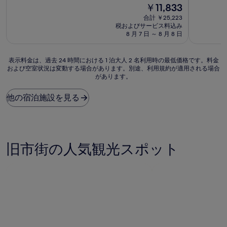
中
現
￥11,833
階
9.2、
在
中
合計 ￥25,223
と
の
9.2、
税およびサービス料込み
て
料
と
8 月 7 日 ～ 8 月 8 日
も
金
て
素
は
も
表
晴
￥11,833
表示料金は、過去 24 時間における 1 泊大人 2 名利用時の最低価格です。料金
素
および空室状況は変動する場合があります。別途、利用規約が適用される場合
示
ら
晴
があります。
料
し
ら
金
い、
し
は、
(830
他の宿泊施設を見る
い、
過
件
(557
去
の
件
24
口
の
時
コ
口
間
ミ)
コ
旧市街の人気観光スポット
に
件
ミ)
お
の
件
け
口
の
る
コ
口
1
ミ
コ
泊
ミ
大
人
2