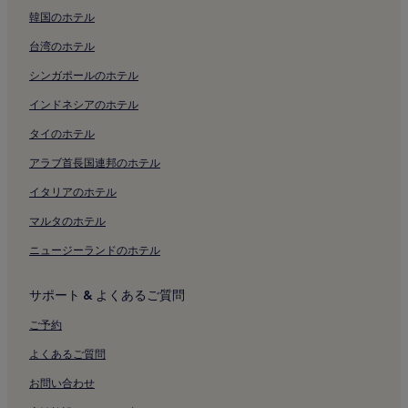
ダル ヴェルメ劇場
韓国のホテル
コルドゥージオ広場付近のホテル
ドゥオーモ博物館
ブレラ植物園
台湾のホテル
メルカンティ広場付近のホテル
パラッツォ・クザーニ
シンガポールのホテル
ドゥオーモ広場付近のホテル
ミラノの気候情報
インドネシアのホテル
スカラ広場付近のホテル
ボルディ ペッツォーリ美術館付近のホテル
タイのホテル
ミラノ大学付近のホテル
アラブ首長国連邦のホテル
ダル ヴェルメ劇場付近のホテル
イタリアのホテル
地下鉄ドゥオーモ駅付近のホテル
マルタのホテル
地下鉄サン バビラ駅付近のホテル
ニュージーランドのホテル
地下鉄ランツァ駅付近のホテル
サポート & よくあるご質問
地下鉄モンテナポレオーネ駅付近のホテル
地下鉄ミッソーリ駅付近のホテル
ご予約
ラ リナシェンテ付近のホテル
よくあるご質問
モンテナポレオーネ通り ファッション地区のアパートメント
お問い合わせ
モンテナポレオーネ通り ファッション地区のアパートスタイル