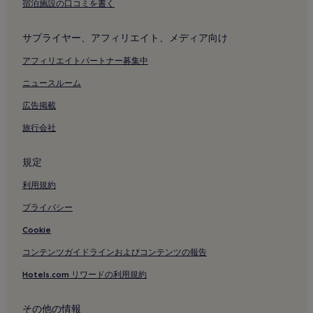
宿泊施設の口コミを書く
ホテル
モンテナポレオーネ通り ファッション地区のゲストハウス
サプライヤー、アフィリエイト、メディア向け
モンテナポレオーネ通り ファッション地区の 5 つ星ホテル
アフィリエイトパートナー募集中
モンテナポレオーネ通り ファッション地区近くのビジネスホテ
ニュースルーム
ル
広告掲載
モンテナポレオーネ通り ファッション地区近くのおしゃれなホ
テル
旅行会社
モンテナポレオーネ通り ファッション地区近くのスパのあるリ
ゾート & ホテル
規定
ヴィットリア神殿付近のホテル
利用規約
サン ロレンツォの円柱付近のホテル
プライバシー
トリノ通りのアパートメント
Cookie
トリノ通りのイン
コンテンツガイドラインおよびコンテンツの報告
トリノ通りの 4 つ星ホテル
Hotels.com リワードの利用規約
トリノ通り近くのスパのあるリゾート & ホテル
トリノ通り付近のホテル
その他の情報