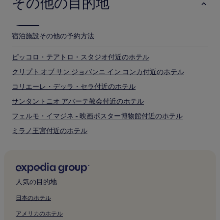
その他の目的地
す。
オレフィチ広場 コルドゥシオ トラム停留所
コルドシオM1トラム停留所
地下鉄コルドゥージオ駅
宿泊施設
その他の予約方法
旧市街の見どころと観光スポット
ピッコロ・テアトロ・スタジオ付近のホテル
旧市街の見どころ
クリプト オブ サン ジョバンニ イン コンカ付近のホテル
ドゥオーモ広場
コリエーレ・デッラ・セラ付近のホテル
ヴィットリオ エマヌエーレ 2 世のガッレリア
サンタントニオ アバーテ教会付近のホテル
ミラノのドゥオーモ
コルドゥージオ広場
フェルモ・イマジネ - 映画ポスター博物館付近のホテル
ミラノ洗礼堂
ミラノ王宮付近のホテル
旧市街のおすすめスポット
ミラノのドゥオーモ付近のホテル
近代美術館
トリノ通り
ヴィットリオ エマヌエーレ 2 世のガッレリア付近のホテル
スカラ座
スカラ座博物館付近のホテル
ラ リナシェンテ
人気の目的地
ミラノ王宮
ロッジア デリ オシイ付近のホテル
日本のホテル
旧市街で人気のその他の見どころ
ミラノ市庁舎付近のホテル
アメリカのホテル
スカラ広場
セルベッローニ宮付近のホテル