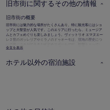
旧市街に関するその他の情報
場
合
が
旧市街の概要
あ
り
旧市街には魅力的な場所がたくさんあり、特に観光客にはショ
ま
ップと大聖堂が人気です。このエリアに行ったら、ミュージア
す。
別
ムとカフェめぐりも楽しみましょう。ヴィットリオ エマヌエー
途、
レ 2 世のガッレリアやミラノのドゥオーモは、現地の歴史につ
利
いて学ぶことができるおすすめスポットです。時間をとって、
全文を表示
用
ドゥオーモ広場といった名所も訪ねてみてください。
規
約
旧市街へのアクセス
ホテル以外の宿泊施設
が
適
飛行機でのアクセス
用
ホテル
ゲストハウス
ベッド & ブ
さ
最寄りの空港 :
れ
る
リナーテ空港 (LIN) まで 7.2 km
場
マルペンサ国際空港 (MXP) まで 41.1 km
合
オリオ アル セリオ空港 (BGY) まで 45.7 km
が
ホテル
ゲストハウス
ベッド & 
地下鉄でのアクセス
あ
クファスト
り
周辺エリアにある地下鉄駅 :
ま