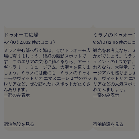
名
利
用
時
の
最
ドゥオーモ広場
ミラノのドゥオーモ
低
9.4/10 (12,832 件の口コミ)
9.6/10 (12,116 件の口コ
価
格
ミラノ中心部へ行く際は、ぜひドゥオーモ広
観光をお考えなら、ミ
で
場に寄りましょう。絶好の撮影スポットで
かがでしょう。ミラノ
す。
す。このエリアの文化に触れるなら、アート
ュメントの 1 つです。
料
ギャラリー、ミュージアム、大聖堂を巡りま
れるなら、大聖堂、ア
金
しょう。ミラノには他にも、ミラノのドゥオ
ージアムを巡りましょ
お
ーモやヴィットリオ エマヌエーレ 2 世のガッ
も、ヴィットリオ エマヌ
よ
レリアなど、ぜひ訪れたいスポットがたくさ
リアなどの人気スポッ
び
んあります。
れてみましょう。
空
一部のみ表示
一部のみ表示
室
状
況
は
変
宿泊施設を見る
宿泊施設を見る
動
す
る