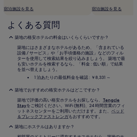
が
宿泊施設を見る
宿泊施設を見る
あ
り
ま
よくある質問
す。
別
築地の格安ホテルの料金はいくらくらいですか ?
途、
利
築地にはさまざまなホテルがあるため、「含まれている
用
設備 / サービス」や「お手頃価格の施設」などのフィル
規
ターを使用して検索結果を絞り込みましょう。 築地で最
約
も安いホテルを検索するなら、「料金 : 低い順」で結果
が
を並べ替えましょう。
適
用
1 泊あたりの最低料金を確認 : ￥8,331 ～
さ
れ
築地でおすすめの格安ホテルはどこですか ?
る
場
築地で評価の高い格安ホテルをお探しなら、
Tengcle
合
Stay
をご検討ください。WiFi (無料)、24 時間営業のフィ
が
ットネスセンターをご利用いただけます。また、
ベッド
あ
＆ブレックファストレンガ
もおすすめです。
り
ま
築地にホステルはありますか ?
す。
相部屋のドミトリーに滞在するホステルなら、築地のホ