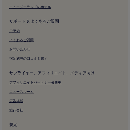
日比谷シアター クリエ付近のホテル
ニュージーランドのホテル
勝鬨橋付近のホテル
新橋演舞場付近のホテル
サポート & よくあるご質問
明石町河岸公園付近のホテル
ご予約
Agc スタジオ付近のホテル
よくあるご質問
東京国立近代美術館フィルムセンター付近のホテル
お問い合わせ
ギンザ シックス付近のホテル
宿泊施設の口コミを書く
浜離宮恩賜庭園付近のホテル
歌舞伎座付近のホテル
サプライヤー、アフィリエイト、メディア向け
三愛ビル付近のホテル
アフィリエイトパートナー募集中
東京タワー付近のホテル
ニュースルーム
東京宝塚劇場付近のホテル
広告掲載
東京駅付近のホテル
旅行会社
新橋駅付近のホテル
八丁堀駅付近のホテル
規定