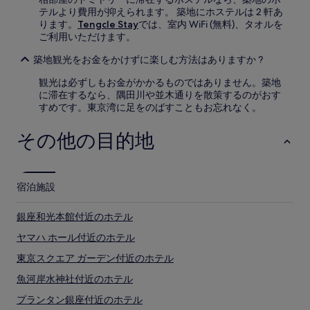
テルより費用が抑えられます。 築地にホステルは 2 軒あ
ります。
Tengcle Stay
では、室内 WiFi (無料)、タオルを
ご利用いただけます。
築地観光をお金をかけずに楽しむ方法はありますか ?
観光は必ずしもお金がかかるものではありません。築地
に滞在するなら、隅田川や並木通りを散策するのがおす
すめです。東京湾に足をのばすこともお忘れなく。
その他の目的地
宿泊施設
銀座和光本館付近のホテル
ヤマハ ホール付近のホテル
東京スクエア ガーデン付近のホテル
魚河岸水神社付近のホテル
プランタン銀座付近のホテル