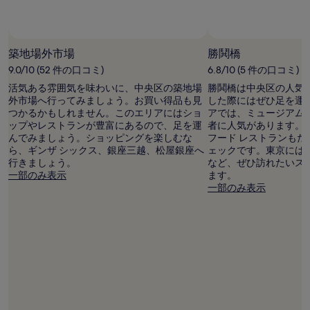
用
時
の
写真提供者 : Raquel
フ
最
リ
築地場外市場
勝鬨橋
低
ー
9.0/10 (52 件の口コミ)
6.8/10 (5 件の口コミ)
価
写
格
活気ある雰囲気を味わいに、中央区の築地場
勝鬨橋は中央区の人気
真
で
外市場へ行ってみましょう。お買い得品も見
した際にはぜひ足を運
提
す。
つかるかもしれません。このエリアにはショ
アでは、ミュージアム
供
料
ップやレストランが豊富にあるので、足を運
者に人気があります。
者
金
んでみましょう。ショッピングを楽しむな
フード レストランも
:
お
ら、ギンザ シックス、銀座三越、松屋銀座へ
ェックです。東京には
Raquel
よ
行きましょう。
など、ぜひ訪れたいス
様
び
一部のみ表示
ます。
空
一部のみ表示
室
状
況
は
変
動
す
る
場
合