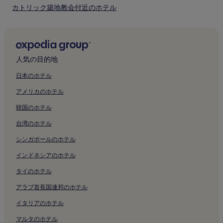
カトリック築地教会付近のホテル
アド ミュージアム東京付近のホテル
東京画廊付近のホテル
ギンザ グラフィック ギャラリー付近のホテル
人気の目的地
資生堂ギャラリー付近のホテル
日本のホテル
松屋銀座付近のホテル
アメリカのホテル
築地場外市場付近のホテル
韓国のホテル
警察博物館付近のホテル
台湾のホテル
鉄道歴史展示室 旧新橋停車場付近のホテル
シンガポールのホテル
カレッタ汐留付近のホテル
インドネシアのホテル
パナソニック 汐留ミュージアム ルオー ギャラリー付近のホテ
ル
タイのホテル
シネスイッチ銀座付近のホテル
アラブ首長国連邦のホテル
日生劇場付近のホテル
イタリアのホテル
東京ミッドタウン日比谷付近のホテル
マルタのホテル