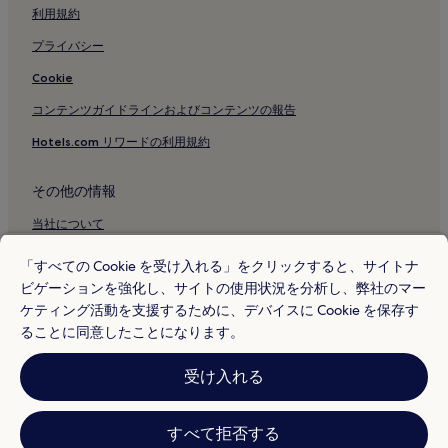
地下鉄 日比谷駅付近のホテル
利用規約
地下鉄日本橋駅付近のホテル
プライバシー
地下鉄 東銀座駅付近のホテル
Cookie
地下鉄 宝町駅付近のホテル
コンテンツガイドラインおよびコンテンツの報告
地下鉄 築地駅付近のホテル
Hotels.com リワードの利用規約
地下鉄 内幸町駅付近のホテル
地下鉄 築地市場駅付近のホテル
その他の情報
地下鉄 勝どき駅付近のホテル
当社について
築地本願寺付近のホテル
採用情報
「すべての Cookie を受け入れる」をクリックすると、サイトナ
東京ガーデンシアター付近のホテル
ビゲーションを強化し、サイトの使用状況を分析し、弊社のマー
旅行ガイド
東京のプールのあるホテル
ケティング活動を支援するために、デバイスに Cookie を保存す
Hotels.com リワード
ることに同意したことになります。
東京の駐車場のあるホテル
* 一部のホテルは、チェックイン日の 24 時間以上前までにキャンセルす
東京のジムのあるホテル
受け入れる
ることを条件としています。詳細はウェブサイトでご覧ください。
© 2026 Hotels.com, L.P., an Expedia Group company. All rights reserved.
東京の朝食無料のホテル
Hotels.com および Hotels.com のロゴは、Hotels.com, L.P. の商標または
登録商標です。
東京のキッチン付きのホテル
すべて拒否する